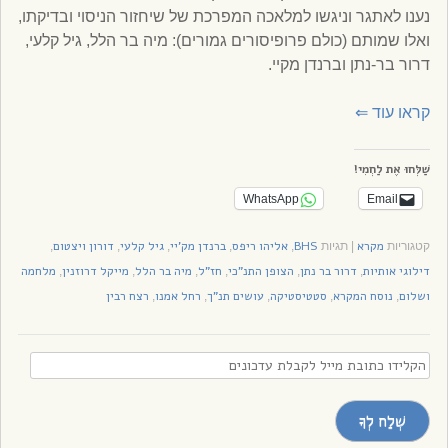
נענו לאתגר וניגשו למלאכה המפרכת של שיחזור הניסוי ובדיקתו,
ואלו שמותם (כולם פרופיסורים גמורים): מיה בר הלל, גיל קלעי,
דרור בר-נתן וברנדן מקיי.
קראו עוד
⇐
שַׁלְּחוּ אֶת לַחְמִי!
WhatsApp
Email
מקרא
BHS
אליהו ריפס
ברנדן מק'יי
גיל קלעי
דורון ויצטום
קטגוריות
|
תגיות
,
,
,
,
,
דילוגי אותיות
דרור בר נתן
הצופן התנ"כי
חז"ל
מיה בר הלל
מייקל דרוזנין
מלחמה
,
,
,
,
,
,
ושלום
נוסח המקרא
סטטיסטיקה
עושים תנ"ך
רחל אמנו
רצח רבין
,
,
,
,
,
הקלידו
כתובת
מייל
שְׁלַח לְךָ
לקבלת
עדכונים