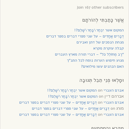
Join 167 other subscribers
אֲשֶׁר כָּתַבְתִּי לְהוֹרֹתָם
המקום אשר יִבְחַר\בָּחַר\שָׁלֵם?!
דְבָרִים אֲחָדִים – על שני ספרי דברים בספר דברים
מנחת הנסכים של דתן ואבירם
קבלה עוקרת מקרא
“רַב מְחוֹלֵל כֹּל” – דברי תורה מארץ העברים
מנוע חיפוש הערות נוסח לכל התנ”ך
האם הכהנים עשו מילואים?
וּמָלְאוּ פְנֵי תֵבֵל תְּגוּבָה
אברם העברי
on
המקום אשר יִבְחַר\בָּחַר\שָׁלֵם?!
on
המקום אשר יִבְחַר\בָּחַר\שָׁלֵם?!
אברהם דיין
אברם העברי
on
דְבָרִים אֲחָדִים – על שני ספרי דברים בספר דברים
on
דְבָרִים אֲחָדִים – על שני ספרי דברים בספר דברים
מורג
אברם העברי
on
דְבָרִים אֲחָדִים – על שני ספרי דברים בספר דברים
מקרא והמסתעף