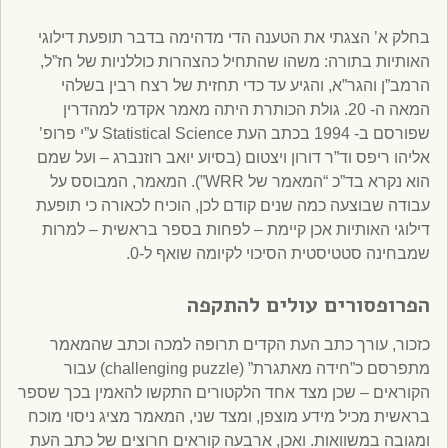
בחלק א’ הצגתי את הטענה הדי מדהימה בדבר תופעת דילוגי
האותיות בתורה: משהו שהתחיל כהצהרות כוללניות של חז”ל,
הרמב”ן והגר”א, והגיע עד כדי תחזית של רצח רבין בשלהי
המאה ה- 20. גולת הכותרת היתה מאמר אקדמי למהדרין
שפורסם ב- 1994 בכתב העת Statistical Science ע”י פרופ’
אליהו ריפס וד”ר דורון ויצטום (בסיוע יואב רוזנברג – ועל שמם
הוא נקרא בד”כ “המאמר של WRR”). המאמר, המבוסס על
עבודה שבוצעה כמה שנים קודם לכן, הוכיח לכאורה כי תופעת
דילוגי האותיות אכן קיימת – לפחות בספר בראשית – למרות
שמבחינה סטטיסטית הסיכוי לקיומה שואף ל-0.
הפרופסורים עולים להתקפה
כזכור, עורך כתב העת הקדים תרופה למכה וכתב שהמאמר
מתפרסם כ”חידה מאתגרת” (challenging puzzle) עבור
הקוראים – שכן מצד אחד הלקטורים התקשו להאמין בכך שספר
בראשית מכיל מידע מוצפן, ומצד שני, המאמר מציג ניסוי מוכח
ומגובה במשוואות. ואכן, ארבעה קוראים חרוצים של כתב העת