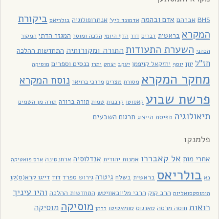
ביקורת
אדם ובהמה
BHS
אברהם
אנתרופולוגיה
בולריאס
אדמונד ליץ'
המקרא
בראשית
המגזר הדתי
דוד
הלכה ומוסר
המקור
דברים
הדף היומי
השערת התעודות
התורה ומקורותיה
התחדשות ההלכה
הכהני
חז"ל
כנסים וספרים
יוון
יחזקאל קויפמן
יעקב
יתרו
יוסף
יצחק
מוסיקה
מחקר המקרא
נוסח המקרא
מסורת
מצרים
מרדכי ברויאר
פרשת שבוע
תורה ברורה
תורה מן השמים
קאסוטו
קרבנות
שמות
תיאולוגיה
תרגום השבעים
תפיסת הייצוג
פלמנקו
אל קאבררו
אחרי מות
אנדלוסיה
אמנות יהודית
ארחנטינה
ארס פואטיקה
בולריאס
גיטרה
בראשית
בשלח
גירוש ספרד
דוד
דייגו קרא(ס)קו
בא
והיו עיניך
הרב קוק
הרבי מליובאוויטש
התחדשות ההלכה
הומוסקסואליות
מוסיקה
רואות
מוסיקה
חוסה מרסה
טאנגוס
טומאטיטו
כרמן