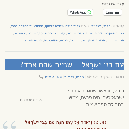
שַׁלְּחוּ אֶת לַחְמִי!
WhatsApp
Email
מקרא
עבריוּת
ברית מילה
ג'ודית פלסקו
התחדשות ההלכה
יתרו
קטגוריות
,
|
תגיות
,
,
,
,
מחקר המקרא
נצרות
נשים
עשר הדברות
עשרת הדברים
עתליה ברנר
פמיניזם
,
,
,
,
,
,
,
פמיניזם דתי
פרשת שבוע
שולחן ערוך
תזריע
תיאולוגיה
תרגום השבעים
,
,
,
,
,
עַם בְּנֵי יִשְׂרָאֵל – שניים שהם אחד?
18/01/2023
מקרא
עבריוּת
» 10 תגובות
פורסם בתאריך
|
,
|
כידוע, הראשון שהגדיר את בני
ישראל כעם, היה פרעה, ממש
מצבת מרנפתח
בתחילת ספר שמות:
(א, ט) וַיֹּאמֶר אֶל עַמּוֹ הִנֵּה
עַם בְּנֵי יִשְׂרָאֵל