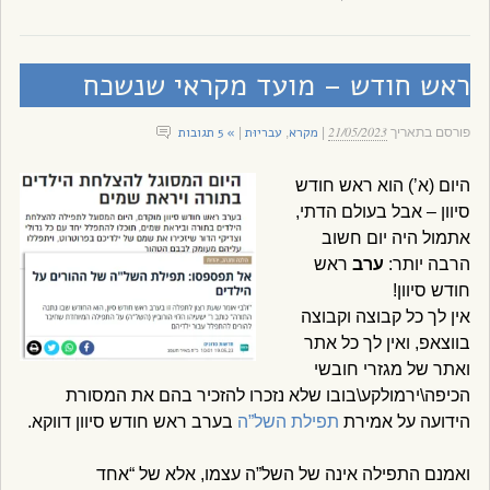
ראש חודש – מועד מקראי שנשכח
21/05/2023
מקרא
עבריוּת
» 5 תגובות
פורסם בתאריך
|
,
|
היום (א’) הוא ראש חודש
סיוון – אבל בעולם הדתי,
אתמול היה יום חשוב
הרבה יותר:
ערב
ראש
חודש סיוון!
אין לך כל קבוצה וקבוצה
בווצאפ, ואין לך כל אתר
ואתר של מגזרי חובשי
הכיפה\ירמולקע\בובו שלא נזכרו להזכיר בהם את המסורת
הידועה על אמירת
תפילת השל”ה
בערב ראש חודש סיוון דווקא.
ואמנם התפילה אינה של השל”ה עצמו, אלא של “אחד