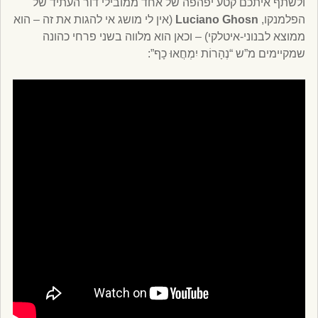
ולשתף איתכם קטע יפהפה של אחד ממובילי דור העתיד של
הפלמנקו,
Luciano Ghosn
(אין לי מושג אי להגות את זה – הוא
ממוצא לבנוני-איטלקי) – וכאן הוא מלווה בשני פרחי כהונה
שמקיימים מ”ש “נְהָרוֹת יִמְחֲאוּ כָף”: