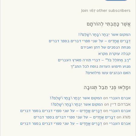
עדכונים
Join 167 other subscribers
אֲשֶׁר כָּתַבְתִּי לְהוֹרֹתָם
המקום אשר יִבְחַר\בָּחַר\שָׁלֵם?!
דְבָרִים אֲחָדִים – על שני ספרי דברים בספר דברים
מנחת הנסכים של דתן ואבירם
קבלה עוקרת מקרא
“רַב מְחוֹלֵל כֹּל” – דברי תורה מארץ העברים
מנוע חיפוש הערות נוסח לכל התנ”ך
האם הכהנים עשו מילואים?
וּמָלְאוּ פְנֵי תֵבֵל תְּגוּבָה
אברם העברי
on
המקום אשר יִבְחַר\בָּחַר\שָׁלֵם?!
on
המקום אשר יִבְחַר\בָּחַר\שָׁלֵם?!
אברהם דיין
אברם העברי
on
דְבָרִים אֲחָדִים – על שני ספרי דברים בספר דברים
on
דְבָרִים אֲחָדִים – על שני ספרי דברים בספר דברים
מורג
אברם העברי
on
דְבָרִים אֲחָדִים – על שני ספרי דברים בספר דברים