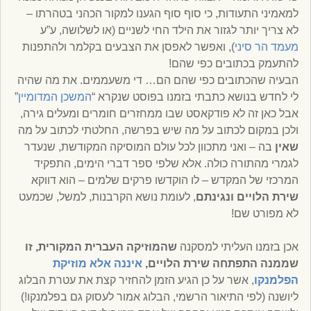
למאמיני התעודות, כי סוף סוף הגענו למקור הכהני בטהרתו –
לא צריך יותר לגזור את הילד החי לשניים (או לשלושה, ע”ע
מעמד הר סיני
), ואפשר לאפסן את הצבעים בקלמר ולהתפנות
להתעמק בכתובים כפי שהם!
הבעיה שהכתובים כפי שהם הם… די משעממים. את מה שהיה
לי לחדש בנושא כתבתי בזמנו בפוסט שנקרא “
המשכן המדומיין
”
אבל כאן זה לא פודקאסט שבו ממחזרים חומרים ומעלים גירה,
ולכן במקום לכתוב על מה שיש בפרשה, החלטתי לכתוב על מה
שאין
בה – ואני מתכוון לכל עולם המוסיקה המקודשת, שנעדר
לגמרי מהתורה כולה. אלא שלפי ספר דברי הימים, התפקיד
המרכזי של המקדש – לו הוקדשו פרקים שלמים – הוא דווקא
שירת הלויים ונגינתם
, לעומת נושא הקרבנות, למשל, שכמעט
לא מפורט שם!
אכן בזמנו העליתי למסקנה
שהמוזיקה העברית המקורית, זו
שממנה התפתחה שירת הלויים,
איננה אלא מוזיקת
הפלמנקו
, אשר על כן הגיע הזמן להחזיר קצת את עטרת הבלוג
ליושנה (לפי התיאור הרשמי, הבלוג אמור לעסוק גם בפלמנקו!)