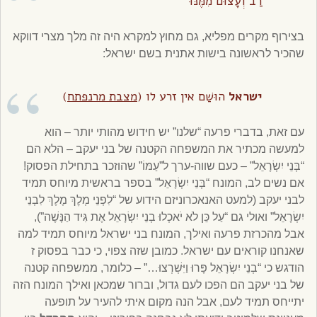
רַב וְעָצוּם מִמֶּנּוּ
בצירוף מקרים מפליא, גם מחוץ למקרא היה זה מלך מצרי דווקא
שהכיר לראשונה בישות אתנית בשם ישראל:
ישראל
הוּשַׁם אין זרע לו (
מצבת מרנפתח
)
עם זאת, בדברי פרעה “שלנו” יש חידוש מהותי יותר – הוא
למעשה מכתיר את המשפחה הקטנה של בני יעקב – הלא הם
“בְּנֵי יִשְׂרָאֵל” – כעם שווה-ערך ל”עַמּוֹ” שהוזכר בתחילת הפסוק!
אם נשים לב, המונח “בְּנֵי יִשְׂרָאֵל” בספר בראשית מיוחס תמיד
לבני יעקב (למעט האנאכרוניזם הידוע של “לִפְנֵי מְלׇךְ מֶלֶךְ לִבְנֵי
יִשְׂרָאֵל” ואולי גם “עַל כֵּן לֹא יֹאכְלוּ בְנֵי יִשְׂרָאֵל אֶת גִּיד הַנָּשֶׁה”),
אבל מהכרזת פרעה ואילך, המונח בני ישראל מיוחס תמיד למה
שאנחנו קוראים עם ישראל. כמובן שזה צפוי, כי כבר בפסוק ז
הודגש כי “בְנֵי יִשְׂרָאֵל פָּרוּ וַיִּשְׁרְצוּ…” – כלומר, ממשפחה קטנה
של בני יעקב הם הפכו לעם גדול, וברור שמכאן ואילך המונח הזה
יתייחס תמיד לעם, אבל הנה מקום איתי להעיר על תופעה