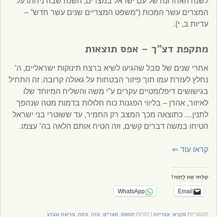
לשנה האחרונה של עם ישראל במצרים, השנה שבה ניחתו על
המצרים עשר המכות (“משפט המצריים שנים עשר חֹדש” –
עדיות ב, י).
מתקפת דצ”ך
–
אפס תוצאות
אחרי שנים של סבל שהגיעו לשיא ברצח תינוקות ישראליים, ה’
נחלץ לעזרת עמו תוך פיזור הבטחות על גאולה קרובה. זה התחיל
בגישושים דיפלומטיים עקרים ע”י משה והשליח המיוחד שלו
לאיזור, אהרן – בליווי הפגנות כוח חלולות בדמות מטה שנהפך
לתנין… כתוצאה מכך המצב רק החמיר, עד ששוטרי בני ישראל
הטיחו במשה דברים קשים, וזה הטיח אותם הלאה בה’ עצמו.
קראו עוד
⇐
שַׁלְּחוּ אֶת לַחְמִי!
WhatsApp
Email
מקרא
עבריוּת
חמאס
מצרים
עזה
פסח
פרשת שבוע
קטגוריות
,
|
תגיות
,
,
,
,