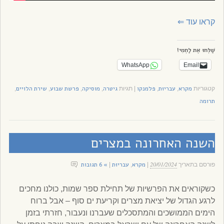
קראו עוד
⇐
שַׁלְּחוּ אֶת לַחְמִי!
WhatsApp
Email
מקרא
עבריוּת
פלמנקו
גיטרה
מוסיקה
פרשת שבוע
שירת הלויים
קטגוריות
,
,
|
תגיות
,
,
,
,
תרומה
השנה האחרונה במצרים
20/01/2024
מקרא
עבריוּת
» 6 תגובות
פורסם בתאריך
|
,
|
כשקוראים את הפרשיות של תחילת ספר שמות, כולנו מחכים
לרגע הגדול של יציאת מצרים וקריעת ים סוף – אבל ברוח
הימים הממושכים והמתסכלים שעברנו ונעבור, חזרתי בזמן