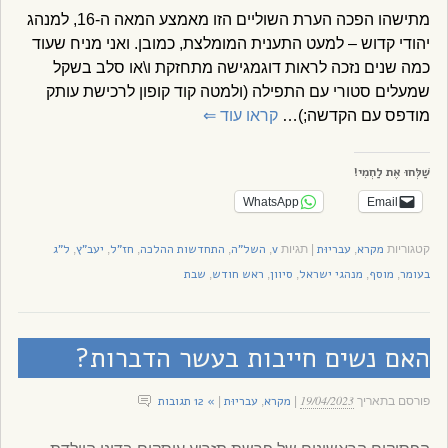
מתישהו הפכה הערת השוליים הזו מאמצע המאה ה-16, למנהג
יהודי קדוש – למעט התענית המומלצת, כמובן. ואני מניח שעוד
כמה שנים נזכה לראות דוגמגישה מתחזקת ו\או סלב בשקל
שמעלים סטורי עם התפילה (ולמטה קוד קופון לרכישת עותק
מודפס עם הקדשה;)…
קראו עוד
⇐
שַׁלְּחוּ אֶת לַחְמִי!
WhatsApp
Email
מקרא
עבריוּת
v
השל"ה
התחדשות ההלכה
חז"ל
יעב"ץ
ל"ג
קטגוריות
,
|
תגיות
,
,
,
,
,
בעומר
מוסף
מנהגי ישראל
סיוון
ראש חודש
שבת
,
,
,
,
,
האם נשים חייבות בעשר הדברות?
19/04/2023
מקרא
עבריוּת
» 12 תגובות
פורסם בתאריך
|
,
|