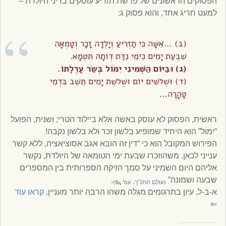
הפסוקים הראשונים של פרשת תזריע עוסקים בדיני היולדת –
למעט חריג אחד, והוא פסוק ג:
(ב) …אִשָּׁה כִּי תַזְרִיעַ וְיָלְדָה זָכָר וְטָמְאָה
שִׁבְעַת יָמִים כִּימֵי נִדַּת דְּו‍ֹתָהּ תִּטְמָא.
(ג) וּבַיּוֹם הַשְּׁמִינִי יִמּוֹל בְּשַׂר עָרְלָתוֹ
.
(ד) וּשְׁלֹשִׁים יוֹם וּשְׁלֹשֶׁת יָמִים תֵּשֵׁב בִּדְמֵי
טָהֳרָה…
ראשית, הפסוק לא עוסק באשה אלא ביילוד הטרי; ושנית, הפועל
“יִמּוֹל” הוא היחיד שמופיע בלשון זכר ולא בלשון נקבה!
הפירוש המקובל הוא כי “דין זה הובא אגב אסוציאציה, ללא קשר
ענייני לכאן. משהוזכרו שבעת ימי הטומאה של היולדת, נקשר
אליהם היום השמיני על סמך הזיקה הספרותית בין המספרים
שבעה ושמונה”
.
(
, עמ’ 84)
עולם התנ”ך
א-ב-ל, עיון בתרגומים מגלה משהו הרבה יותר מעניין.
קראו עוד
⇐