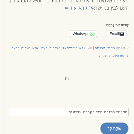
מעניינת שלמיטב ידיעתי לא נבחנה בפירוט – והיא
ההבדל
בין
העם לבין בני ישראל.
קראו עוד
⇐
שַׁלְּחוּ אֶת לַחְמִי!
WhatsApp
Email
מקרא
עבריוּת
בא
בני ישראל
העברים
העם
וארא
מצרים
פרעה
קטגוריות
,
|
תגיות
,
,
,
,
,
,
,
פרשת השבוע
שמות
,
הקלידו
כתובת
מייל
שְׁלַח לְךָ
לקבלת