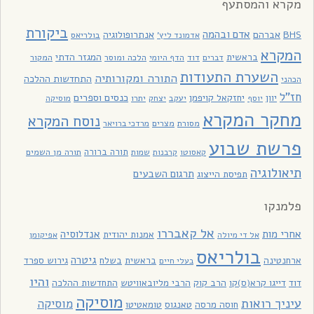
מקרא והמסתעף
ביקורת
אדם ובהמה
BHS
אברהם
אנתרופולוגיה
בולריאס
אדמונד ליץ'
המקרא
בראשית
המגזר הדתי
דוד
הלכה ומוסר
המקור
דברים
הדף היומי
השערת התעודות
התורה ומקורותיה
התחדשות ההלכה
הכהני
חז"ל
כנסים וספרים
יוון
יחזקאל קויפמן
יעקב
יתרו
יוסף
יצחק
מוסיקה
מחקר המקרא
נוסח המקרא
מסורת
מצרים
מרדכי ברויאר
פרשת שבוע
תורה ברורה
תורה מן השמים
קאסוטו
קרבנות
שמות
תיאולוגיה
תרגום השבעים
תפיסת הייצוג
פלמנקו
אל קאבררו
אחרי מות
אנדלוסיה
אמנות יהודית
אל די מיולה
אפיקומן
בולריאס
גיטרה
ארחנטינה
בראשית
בשלח
גירוש ספרד
בעלי חיים
והיו
דוד
דייגו קרא(ס)קו
הרב קוק
הרבי מליובאוויטש
התחדשות ההלכה
מוסיקה
עיניך רואות
מוסיקה
חוסה מרסה
טאנגוס
טומאטיטו