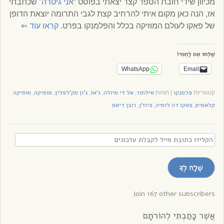
מכיוון שידי חובת הספד קצר יצאתי בפוסט “
אני גיטרה
” שכתבתי
אז, הנה כאן מקום איתי להרחיב קצת לגבי התרומה יוצאת הדופן
של פאקו לעולם המוזיקה בכלל והפלמנקו בפרט.
קראו עוד
⇐
שַׁלְּחוּ אֶת לַחְמִי!
WhatsApp
Email
פלמנקו
אילתור
אל די מיולה
ג'אז
ג'ון מק'לפלין
מוסיקה
מוסיקה
קטגוריות
|
תגיות
,
,
,
,
,
קלאסית
פאקו דה לוסיה
פיוז'ן
רובן דיאס
,
,
,
הקלידו
כתובת
מייל
שְׁלַח לְךָ
לקבלת
עדכונים
Join 167 other subscribers
אֲשֶׁר כָּתַבְתִּי לְהוֹרֹתָם