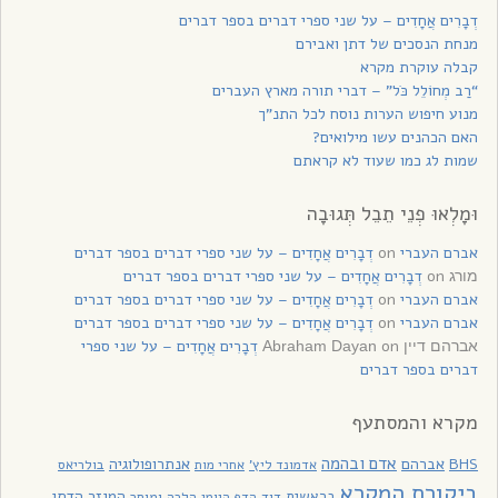
דְבָרִים אֲחָדִים – על שני ספרי דברים בספר דברים
מנחת הנסכים של דתן ואבירם
קבלה עוקרת מקרא
“רַב מְחוֹלֵל כֹּל” – דברי תורה מארץ העברים
מנוע חיפוש הערות נוסח לכל התנ”ך
האם הכהנים עשו מילואים?
שמות לג כמו שעוד לא קראתם
וּמָלְאוּ פְנֵי תֵבֵל תְּגוּבָה
אברם העברי
on
דְבָרִים אֲחָדִים – על שני ספרי דברים בספר דברים
on
דְבָרִים אֲחָדִים – על שני ספרי דברים בספר דברים
מורג
אברם העברי
on
דְבָרִים אֲחָדִים – על שני ספרי דברים בספר דברים
אברם העברי
on
דְבָרִים אֲחָדִים – על שני ספרי דברים בספר דברים
on
דְבָרִים אֲחָדִים – על שני ספרי
אברהם דיין Abraham Dayan
דברים בספר דברים
מקרא והמסתעף
אדם ובהמה
BHS
אברהם
אנתרופולוגיה
בולריאס
אדמונד ליץ'
אחרי מות
ביקורת המקרא
בראשית
המגזר הדתי
דוד
הלכה ומוסר
הדף היומי