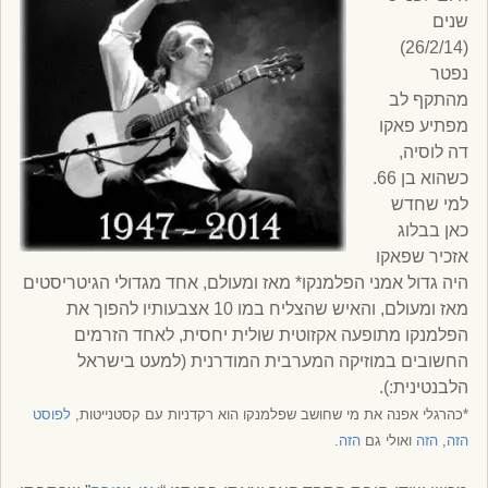
שנים
(26/2/14)
נפטר
מהתקף לב
מפתיע פאקו
דה לוסיה,
כשהוא בן 66.
למי שחדש
כאן בבלוג
אזכיר שפאקו
היה גדול אמני הפלמנקו* מאז ומעולם, אחד מגדולי הגיטריסטים
מאז ומעולם, והאיש שהצליח במו 10 אצבעותיו להפוך את
הפלמנקו מתופעה אקזוטית שולית יחסית, לאחד הזרמים
החשובים במוזיקה המערבית המודרנית (למעט בישראל
הלבנטינית:).
*כהרגלי אפנה את מי שחושב שפלמנקו הוא רקדניות עם קסטנייטות,
לפוסט
הזה
,
הזה
ואולי גם
הזה
.