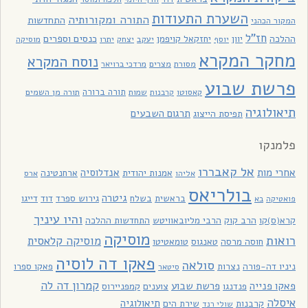
השערת התעודות
התורה ומקורותיה
התחדשות
המקור הכהני
חז"ל
כנסים וספרים
ההלכה
יוון
יחזקאל קויפמן
יעקב
יתרו
יוסף
יצחק
מוסיקה
מחקר המקרא
נוסח המקרא
מסורת
מצרים
מרדכי ברויאר
פרשת שבוע
תורה ברורה
תורה מן השמים
קאסוטו
קרבנות
שמות
תיאולוגיה
תרגום השבעים
תפיסת הייצוג
פלמנקו
אל קאבררו
אחרי מות
אנדלוסיה
אמנות יהודית
ארחנטינה
אליהו
ארס
בולריאס
גיטרה
בראשית
בשלח
גירוש ספרד
דוד
דייגו
פואטיקה
בא
והיו עיניך
קרא(ס)קו
הרב קוק
הרבי מליובאוויטש
התחדשות ההלכה
מוסיקה
רואות
מוסיקה קלאסית
חוסה מרסה
טאנגוס
טומאטיטו
פאקו דה לוסיה
סולאה
ניניו דה-פורה
נצרות
פאקו ספרו
סיטאר
קמרון דה לה
פאקו פנייה
פרשת שבוע
פנדנגו
צוענים
קמפניירוס
איסלה
תיאולוגיה
קרבנות
שירת הים
שולי רנד