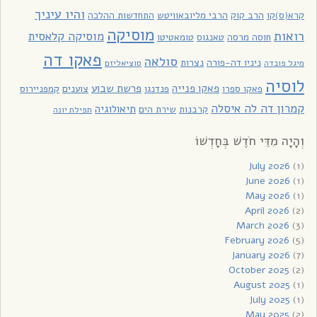
והיו עיניך
קרא(ס)קו
הרב קוק
הרבי מליובאוויטש
התחדשות ההלכה
מוסיקה
רואות
מוסיקה קלאסית
חוסה מרסה
טאנגוס
טומאטיטו
פאקו דה
סולאה
ניניו דה-פורה
נצרות
מיגל פובדה
סוציאליזם
לוסיה
פאקו פנייה
פרשת שבוע
פאקו ספרו
פנדנגו
צוענים
קמפניירוס
קמרון דה לה איסלה
תיאולוגיה
קרבנות
שירת הים
תפילת יונה
וְהָיָה מִדֵּי חֹדֶשׁ בְּחָדְשׁוֹ
July 2026
(1)
June 2026
(1)
May 2026
(1)
April 2026
(2)
March 2026
(3)
February 2026
(5)
January 2026
(7)
October 2025
(2)
August 2025
(1)
July 2025
(1)
May 2025
(2)