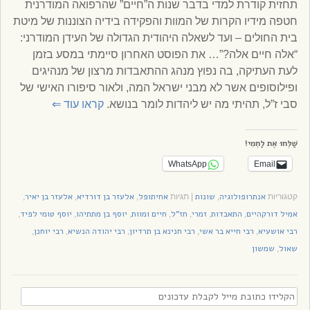
תחזית קודרת למדי בדבר שנות ה”חיים” שהרפואה המודרנית
חטפה מידיו הקרות של המוות והפקידה בידיה הצוננות של מיטת
בית החולים – ועד לשאלה היהודית הגדולה של העידן המודרני:
“אלה חיים אלה?”… את הפוסט האחרון סיימתי במסע בזמן
לעת העתיקה, בה נפוץ מנהג ההתאבדות מרצון של מנהיגים
ופילוסופים אשר לא מבני ישראל המה, ולאור סיפורו האישי של
סבי ז”ל, תהיתי מה יש ליהדות לומר בנושא.
קראו עוד
⇐
שַׁלְּחוּ אֶת לַחְמִי!
WhatsApp
Email
אנתרופולוגיה
שונות
אחיתופל
אלעזר בן דורדיא
אלעזר בן יאיר
קטגוריות
,
|
תגיות
,
,
,
אמיל דורקהיים
התאבדות
זמרי
חז"ל
חיים ומוות
יוסף בן מתתיהו
יוסף טומי לפיד
,
,
,
,
,
,
,
רבי אושעיא
רבי חייא בר אשי
רבי חנינא בן תרדיון
רבי יהודה הנשיא
רבי יוחנן
,
,
,
,
,
שאול
שמשון
,
הקלידו
כתובת