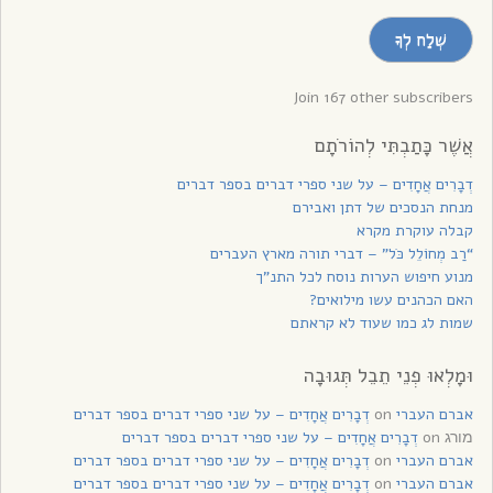
מייל
שְׁלַח לְךָ
לקבלת
עדכונים
Join 167 other subscribers
אֲשֶׁר כָּתַבְתִּי לְהוֹרֹתָם
דְבָרִים אֲחָדִים – על שני ספרי דברים בספר דברים
מנחת הנסכים של דתן ואבירם
קבלה עוקרת מקרא
“רַב מְחוֹלֵל כֹּל” – דברי תורה מארץ העברים
מנוע חיפוש הערות נוסח לכל התנ”ך
האם הכהנים עשו מילואים?
שמות לג כמו שעוד לא קראתם
וּמָלְאוּ פְנֵי תֵבֵל תְּגוּבָה
אברם העברי
on
דְבָרִים אֲחָדִים – על שני ספרי דברים בספר דברים
on
דְבָרִים אֲחָדִים – על שני ספרי דברים בספר דברים
מורג
אברם העברי
on
דְבָרִים אֲחָדִים – על שני ספרי דברים בספר דברים
אברם העברי
on
דְבָרִים אֲחָדִים – על שני ספרי דברים בספר דברים