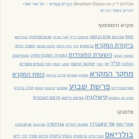
on
דְבָרִים אֲחָדִים – על שני ספרי
אברהם דיין Abraham Dayan
דברים בספר דברים
מקרא והמסתעף
אדם ובהמה
BHS
אברהם
אנתרופולוגיה
בולריאס
אדמונד ליץ'
אורי שרקי
ביקורת המקרא
בראשית
המגזר הדתי
דוד
הלכה ומוסר
הדף היומי
השערת התעודות
התורה ומקורותיה
התחדשות
המקור הכהני
חז"ל
כנסים וספרים
ההלכה
יוון
יחזקאל קויפמן
יעקב
יתרו
יוסף
יצחק
מחקר המקרא
נוסח המקרא
מסורת
מצרים
מרדכי ברויאר
פרשת שבוע
תורה ברורה
סטרוקטורליזם
קאסוטו
קרבנות
שמות
תיאולוגיה
תרגום השבעים
תפיסת הייצוג
תורה מן השמים
פלמנקו
אל קאבררו
אחרי מות
אנדלוסיה
אמנות יהודית
ארחנטינה
אפיקומן
בולריאס
גיטרה
בראשית
בשלח
גירוש ספרד
דוד
דייגו
בעלי חיים