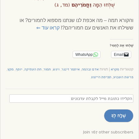
שֻׁלְּחוּ הֵמָּה
וַחֲמֹרֵיהֶם
(מד, ג)
והקורא תמה – מה אכפת לנו שנתנו מספוא לחמורים? או
ששילחו את האנשים עם חמוריהם?!
קראו עוד
⇐
שַׁלְּחוּ אֶת לַחְמִי!
WhatsApp
Email
מקרא
אדם ובהמה
איתמר זינגר
ויגש
חמור
חת העתיקה
יוסף
מקץ
קטגוריות
|
תגיות
,
,
,
,
,
,
,
פרשת השבוע
תפיסת הייצוג
,
הקלידו
כתובת
מייל
שְׁלַח לְךָ
לקבלת
עדכונים
Join 167 other subscribers