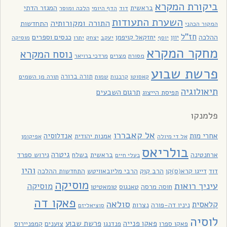
ביקורת המקרא
בראשית
המגזר הדתי
דוד
הלכה ומוסר
הדף היומי
השערת התעודות
התורה ומקורותיה
התחדשות
המקור הכהני
חז"ל
כנסים וספרים
ההלכה
יוון
יחזקאל קויפמן
יעקב
יתרו
יוסף
יצחק
מוסיקה
מחקר המקרא
נוסח המקרא
מסורת
מצרים
מרדכי ברויאר
פרשת שבוע
תורה ברורה
תורה מן השמים
קאסוטו
קרבנות
שמות
תיאולוגיה
תרגום השבעים
תפיסת הייצוג
פלמנקו
אל קאבררו
אחרי מות
אנדלוסיה
אמנות יהודית
אל די מיולה
אפיקומן
בולריאס
גיטרה
ארחנטינה
בראשית
בשלח
גירוש ספרד
בעלי חיים
והיו
דוד
דייגו קרא(ס)קו
הרב קוק
הרבי מליובאוויטש
התחדשות ההלכה
מוסיקה
עיניך רואות
מוסיקה
חוסה מרסה
טאנגוס
טומאטיטו
פאקו דה
סולאה
קלאסית
ניניו דה-פורה
נצרות
סוציאליזם
לוסיה
פאקו פנייה
פרשת שבוע
פאקו ספרו
פנדנגו
צוענים
קמפניירוס