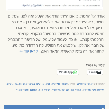
אודה על האמת, כי אם הייתי קורא את הקטע הזה לפני שנתיים
ומשהו, לא הייתי מבין אם זה אמור להצחיק, ואם כן – את מי
בדיוק. אבל מאז נתקלתי בחכמי האנתרופולוגיה, במסגרת
המסע להבהרת כמה פרשיות ‘בהמיות’ במקרא, קראתי
והחכמתי קצת… אז כדי לעמוד על עומקו של הריפרור המבריק
של חברי אמ;לק, יש לנטוש את הפוליטיקה הרדודה בת ימינו,
ולחזור אחורה בזמן לראשית המאה ה-20.
קראו עוד
⇐
שַׁלְּחוּ אֶת לַחְמִי!
WhatsApp
Email
אנתרופולוגיה
אנתרופולוגיה
ארגונאוטים
בנימין נתניהו
ברוניסלב
קטגוריות
|
תגיות
,
,
,
מלינובסקי
חליפין
טבעת הקוּלה
טרובריאנד
מרסל מוֹס
מתנות
סוציולוגיה
,
,
,
,
,
,