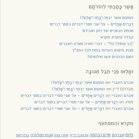
אֲשֶׁר כָּתַבְתִּי לְהוֹרֹתָם
המקום אשר יִבְחַר\בָּחַר\שָׁלֵם?!
דְבָרִים אֲחָדִים – על שני ספרי דברים בספר דברים
מנחת הנסכים של דתן ואבירם
קבלה עוקרת מקרא
“רַב מְחוֹלֵל כֹּל” – דברי תורה מארץ העברים
מנוע חיפוש הערות נוסח לכל התנ”ך
האם הכהנים עשו מילואים?
וּמָלְאוּ פְנֵי תֵבֵל תְּגוּבָה
אברם העברי
on
המקום אשר יִבְחַר\בָּחַר\שָׁלֵם?!
on
המקום אשר יִבְחַר\בָּחַר\שָׁלֵם?!
אברהם דיין
אברם העברי
on
דְבָרִים אֲחָדִים – על שני ספרי דברים בספר דברים
on
דְבָרִים אֲחָדִים – על שני ספרי דברים בספר דברים
מורג
אברם העברי
on
דְבָרִים אֲחָדִים – על שני ספרי דברים בספר דברים
מקרא והמסתעף
אדם ובהמה
BHS
אברהם
אנתרופולוגיה
בולריאס
אדמונד ליץ'
אחרי מות