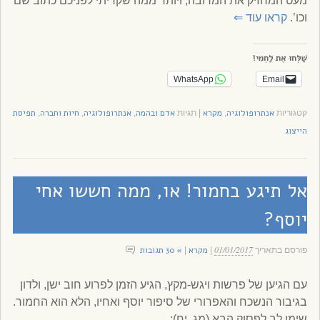
מעט המחזיק את המרובה, ויותר ממה שקריתי לפניכם כתוב שם
וכו’.
קראו עוד
⇐
שַׁלְּחוּ אֶת לַחְמִי!
WhatsApp
Email
אנתרופולוגיה
מקרא
אדם ובהמה
אנתרופולוגיה
חיות וחברה
תפיסת
קטגוריות
,
|
תגיות
,
,
,
הייצוג
אל תיגע בחמור! או, ממה חששו אחי
יוסף?
01/01/2017
מקרא
» 30 תגובות
פורסם בתאריך
|
|
עם הגיען של פרשות ויגש-מקץ, הגיע הזמן לפרוע חוב ישן, ולדון
בגיבור הנשכח והאפרורי של סיפור יוסף ואחיו, הלא הוא החמור.
שימו לב לפסוק הבא (מג, יח):