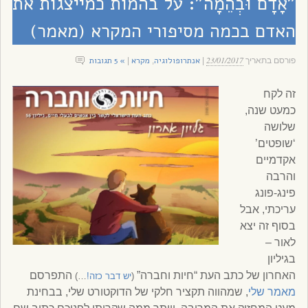
”אָדָם וּבְהֵמָה”: על בהמות כמייצגות את
האדם בכמה מסיפורי המקרא (מאמר)
23/01/2017
אנתרופולוגיה
מקרא
» 5 תגובות
פורסם בתאריך
|
,
|
זה לקח
כמעט שנה,
שלושה
‘שופטים’
אקדמיים
והרבה
פינג-פונג
עריכתי, אבל
בסוף זה יצא
לאור –
בגיליון
האחרון של כתב העת “חיות וחברה”
התפרסם
(
יש דבר כזה!
…)
מאמר שלי
, שמהווה תקציר חלקי של הדוקטורט שלי, בבחינת