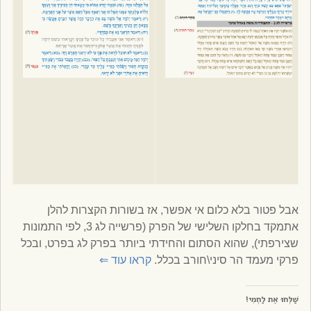
אבל פטור בלא כלום אי אפשר, אז בשורות הקצרות להלן
אתמקד בחלקו השלישי של הפרק (פרשייה לג 3, לפי התמונות
שצירפתי), שהוא הסתום והחידתי ביותר בפרק לג בפרט, ובכל
פרקי מעמד הר סיני\חורב בכלל.
קראו עוד
⇐
שַׁלְּחוּ אֶת לַחְמִי!