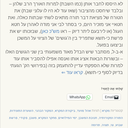
לא היססו לחבר אותן (כמו השבת) למרות האורך הרב שלהן –
ובלבד שיחסכו מהציבור (שאז עוד לא היו לו עלוני שבת) את
הטורח של מציאת דבר תורה מתאים לשתי שבתות כאלה. ואת
חטאיי אני מזכיר היום, כי בסתר לבי אני מודה לאהרן על חטא
העגל (או לירבעם ליתר דיוק – ראו
מש”כ כאן
), שבזכותו יש את
פרשת כי-תשא שתפריד בין ה’גושים’ של הציווי על המשכן
וביצועו בפועל.
א-ב-ל, מסתבר שיש הבדל מאוד משמעותי בין שני הגושים האלו
– ובשורות הבאות אציג אותו ואנסה אפילו להסביר אותו עוד
למרות שלא הספקתי עדיין להתעמק בזה (בפירושי הק’ הגעתי
בדיוק לסוף כי-תשא).
קראו עוד
⇐
שַׁלְּחוּ אֶת לַחְמִי!
WhatsApp
Email
מקרא
אהל מועד
ביקורת המקרא
המקור הכהני
השערת התעודות
קטגוריות
|
תגיות
,
,
,
,
התורה ומקורותיה
חנוכת המשכן
ימי המילואים
מחקר המקרא
משכן
פקודי
פרשת
,
,
,
,
,
,
שבוע
צו
תצוה
תרומה
,
,
,