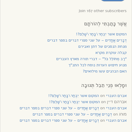
עדכונים
Join 167 other subscribers
אֲשֶׁר כָּתַבְתִּי לְהוֹרֹתָם
המקום אשר יִבְחַר\בָּחַר\שָׁלֵם?!
דְבָרִים אֲחָדִים – על שני ספרי דברים בספר דברים
מנחת הנסכים של דתן ואבירם
קבלה עוקרת מקרא
“רַב מְחוֹלֵל כֹּל” – דברי תורה מארץ העברים
מנוע חיפוש הערות נוסח לכל התנ”ך
האם הכהנים עשו מילואים?
וּמָלְאוּ פְנֵי תֵבֵל תְּגוּבָה
אברם העברי
on
המקום אשר יִבְחַר\בָּחַר\שָׁלֵם?!
on
המקום אשר יִבְחַר\בָּחַר\שָׁלֵם?!
אברהם דיין
אברם העברי
on
דְבָרִים אֲחָדִים – על שני ספרי דברים בספר דברים
on
דְבָרִים אֲחָדִים – על שני ספרי דברים בספר דברים
מורג
אברם העברי
on
דְבָרִים אֲחָדִים – על שני ספרי דברים בספר דברים