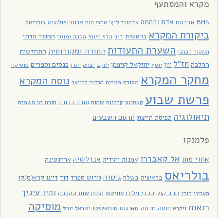
מקרא והמסתעף
אדם ובהמה
BHS
אברהם
אנתרופולוגיה
בולריאס
אדמונד ליץ'
אחרי מות
ביקורת המקרא
בראשית
המגזר הדתי
דוד
הלכה ומוסר
הדף היומי
השערת התעודות
התורה ומקורותיה
התחדשות
המקור הכהני
חז"ל
כנסים וספרים
ההלכה
יוון
יחזקאל קויפמן
יעקב
יתרו
יוסף
יצחק
מוסיקה
מחקר המקרא
נוסח המקרא
מסורת
מצרים
מרדכי ברויאר
פרשת שבוע
תורה ברורה
תורה מן השמים
קאסוטו
קרבנות
שמות
תיאולוגיה
תרגום השבעים
תפיסת הייצוג
פלמנקו
אל קאבררו
אחרי מות
אנדלוסיה
אמנות יהודית
ארחנטינה
בולריאס
גיטרה
בראשית
בשלח
גירוש ספרד
דוד
דייגו קרא(ס)קו
והיו עיניך
הרב קוק
הרבי מליובאוויטש
התחדשות ההלכה
האזינו
הודו
מוסיקה
רואות
חוסה מרסה
טאנגוס
טומאטיטו
ויקרא
ישראל יובל