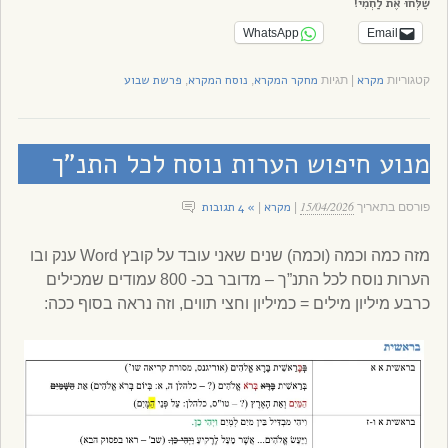
שַׁלְּחוּ אֶת לַחְמִי!
WhatsApp
Email
מקרא
מחקר המקרא
נוסח המקרא
פרשת שבוע
קטגוריות
|
תגיות
,
,
מנוע חיפוש הערות נוסח לכל התנ”ך
15/04/2026
מקרא
» 4 תגובות
פורסם בתאריך
|
|
מזה כמה וכמה (וכמה) שנים שאני עובד על קובץ Word ענק ובו
הערות נוסח לכל התנ”ך – מדובר בכ- 800 עמודים שמכילים
כרבע מיליון מילים = כמיליון וחצי תווים, וזה נראה בסוף ככה: