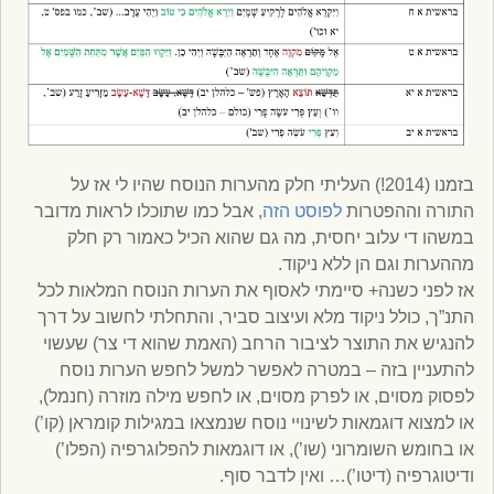
בזמנו (2014!) העליתי חלק מהערות הנוסח שהיו לי אז על
התורה וההפטרות
לפוסט הזה
, אבל כמו שתוכלו לראות מדובר
במשהו די עלוב יחסית, מה גם שהוא הכיל כאמור רק חלק
מההערות וגם הן ללא ניקוד.
אז לפני כשנה+ סיימתי לאסוף את הערות הנוסח המלאות לכל
התנ”ך, כולל ניקוד מלא ועיצוב סביר, והתחלתי לחשוב על דרך
להנגיש את התוצר לציבור הרחב (האמת שהוא די צר) שעשוי
להתעניין בזה – במטרה לאפשר למשל לחפש הערות נוסח
לפסוק מסוים, או לפרק מסוים, או לחפש מילה מוזרה (חנמל),
או למצוא דוגמאות לשינויי נוסח שנמצאו במגילות קומראן (קו’)
או בחומש השומרוני (שו’), או דוגמאות להפלוגרפיה (הפלו’)
ודיטוגרפיה (דיטו’)… ואין לדבר סוף.