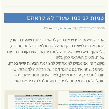
שמות לג כמו שעוד לא קראתם
05/03/2026
מקרא
» 9 תגובות
פורסם בתאריך
|
|
אחרי שסיימתי לפרש את פרק לג אני די בטוח שהעם היהודי,
שמסוגל היה לשאת פרק כזה על שכמו לאורך כל ההיסטוריה,
בלי שאף נציג רשמי שלו יודע להסביר מה בעצם קורה בו – עַם
שכזה, האיום האיראני קטן עליו!
מקוצר זמן אני אפילו לא אתחיל להציג את הבעיות שיש בפרק,
ופשוט אשתף איתכם צילומי מסך של החלוקה למקורות (E =
חום, J = כחול, עורך = אפור), לצד הערות נוסח חשובות –
מומלץ להדפיס ולקחת לבית כנסת\ממ”ד להעביר את הזמן: