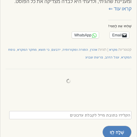
ומעניינת שהגיתי, ולדעתי היא לבדה מצדיקה את כל הפוסט.
קראו עוד
⇐
שַׁלְּחוּ אֶת לַחְמִי!
WhatsApp
Email
מקרא
אהרן
התורה ומקורותיה
ירבעם
כי תשא
מחקר המקרא
נוסח
קטגוריות
|
תגיות
,
,
,
,
,
המקרא
עגל הזהב
פרשת שבוע
,
,
הקלידו
כתובת
מייל
שְׁלַח לְךָ
לקבלת