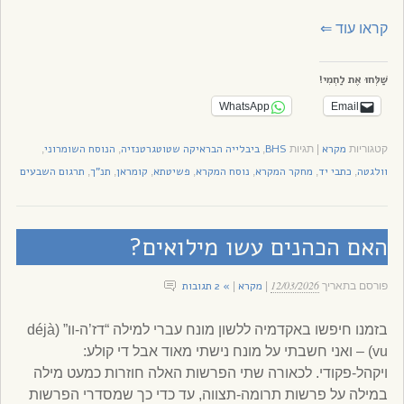
קראו עוד
⇐
שַׁלְּחוּ אֶת לַחְמִי!
WhatsApp
Email
מקרא
BHS
ביבלייה הבראיקה שטוטגרטנזיה
הנוסח השומרוני
קטגוריות
|
תגיות
,
,
,
וולגטה
כתבי יד
מחקר המקרא
נוסח המקרא
פשיטתא
קומראן
תנ"ך
תרגום השבעים
,
,
,
,
,
,
,
האם הכהנים עשו מילואים?
12/03/2026
מקרא
» 2 תגובות
פורסם בתאריך
|
|
בזמנו חיפשו באקדמיה ללשון מונח עברי למילה “דז’ה-וו” (déjà
vu) – ואני חשבתי על מונח נישתי מאוד אבל די קולע:
ויקהל-פקודי. לכאורה שתי הפרשות האלה חוזרות כמעט מילה
במילה על פרשות תרומה-תצווה, עד כדי כך שמסדרי הפרשות