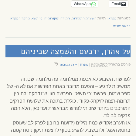
WhatsApp
Email
מקרא
השערת התעודות
התורה ומקורותיה
כי תשא
מחקר המקרא
קטגוריות
|
תגיות
,
,
,
,
פרשת שבוע
על אהרן, ירבעם והשִׁמְצָה שביניהם
04/03/2026
מקרא
» 23 תגובות
פורסם בתאריך
|
|
לפרשות השבוע לא אכפת ממלחמה פה מלחמה שם, והן
ממשיכות להגיע – והפעם מדובר באחת הפרשות אם לא ה- של
ספר שמות, פרשת “כי תשא”. הפרשה הזו, ש’נדחקה’ לה בין
תרומה-תצוה לויקהל-פקודי, כוללת בתוכה את שלושת הפרקים
המורכבים ביותר שזכיתי לפרש מבראשית ועד כאן, הלא המה
פרקים לב-לד.
אז הערב אקדיש כמה מילים (ידועות ברובן) לפרק לב שעוסק
בחטא העגל, ולו בשביל להגיע בסוף להצעת תיקון נוסח קטנה