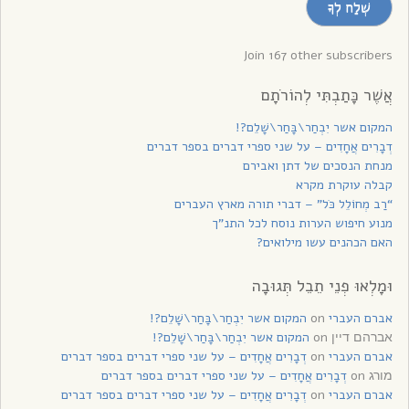
שְׁלַח לְךָ
לקבלת
עדכונים
Join 167 other subscribers
אֲשֶׁר כָּתַבְתִּי לְהוֹרֹתָם
המקום אשר יִבְחַר\בָּחַר\שָׁלֵם?!
דְבָרִים אֲחָדִים – על שני ספרי דברים בספר דברים
מנחת הנסכים של דתן ואבירם
קבלה עוקרת מקרא
“רַב מְחוֹלֵל כֹּל” – דברי תורה מארץ העברים
מנוע חיפוש הערות נוסח לכל התנ”ך
האם הכהנים עשו מילואים?
וּמָלְאוּ פְנֵי תֵבֵל תְּגוּבָה
אברם העברי
on
המקום אשר יִבְחַר\בָּחַר\שָׁלֵם?!
on
המקום אשר יִבְחַר\בָּחַר\שָׁלֵם?!
אברהם דיין
אברם העברי
on
דְבָרִים אֲחָדִים – על שני ספרי דברים בספר דברים
on
דְבָרִים אֲחָדִים – על שני ספרי דברים בספר דברים
מורג
אברם העברי
on
דְבָרִים אֲחָדִים – על שני ספרי דברים בספר דברים