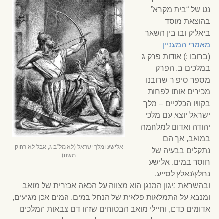
נט של “בית מקרא”
בהוצאת מוסד
ביאליק ובו בין השאר
מאמרי המעניין
(ברובו :) אודות פרק ג
במלכים ב. הפרק
מספר סיפור שרובנו
מכירים אותו לפחות
בקוויו הכלליים – מלך
ישראל יוצא עם מלכי
יהודה ואדום למלחמה
במואב, אך הם
אלישע ומלך ישראל (לא מל”ב ג, אבל לא רחוק
נתקלים בבעיה של
משם)
חוסר במים. אלישע
נחלץ\נאלץ לסייע,
ובהשראת ניגון המנגן הוא מצווה על הכאה אכזרית של מואב
ומנבא על התמלאות פלאית של הנחל במים. המים אכן מגיעים,
אדומים כדם, וחיילי מואב הבטוחים שזהו דם צבאות המלכים