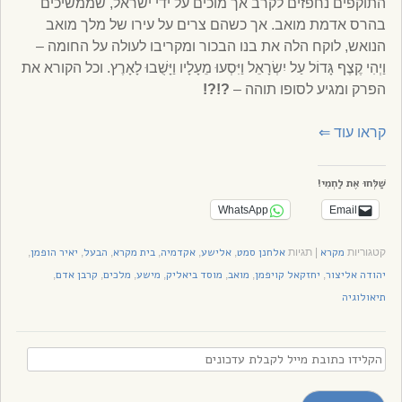
התוקפים נחפזים לקרב אך מוכים על ידי ישראל, שממשיכים
בהרס אדמת מואב. אך כשהם צרים על עירו של מלך מואב
הנואש, לוקח הלה את בנו הבכור ומקריבו לעולה על החומה –
וַיְהִי קֶצֶף גָּדוֹל עַל יִשְׂרָאֵל וַיִּסְעוּ מֵעָלָיו וַיָּשֻׁבוּ לָאָרֶץ. וכל הקורא את
הפרק ומגיע לסופו תוהה –
?!?!
קראו עוד
⇐
שַׁלְּחוּ אֶת לַחְמִי!
WhatsApp
Email
מקרא
אלחנן סמט
אלישע
אקדמיה
בית מקרא
הבעל
יאיר הופמן
קטגוריות
|
תגיות
,
,
,
,
,
,
יהודה אליצור
יחזקאל קויפמן
מואב
מוסד ביאליק
מישע
מלכים
קרבן אדם
,
,
,
,
,
,
,
תיאולוגיה
הקלידו
כתובת
מייל