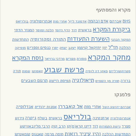
מקרא והמסתעף
אדם ובהמה
BHS
אברהם
אנתרופולוגיה
בולריאס
אדמונד ליץ'
אחרי מות
ביקורת המקרא
בראשית
המגזר הדתי
דוד
הלכה ומוסר
הדף היומי
השערת התעודות
התורה ומקורותיה
התחדשות
המקור הכהני
חז"ל
כנסים וספרים
ההלכה
יוון
יחזקאל קויפמן
יעקב
יתרו
יצחק
מוסיקה
מחקר המקרא
נוסח המקרא
מסורת
מצרים
מרדכי ברויאר
פרשת שבוע
תורה
סטרוקטורליזם
פאקו דה לוסיה
קאסוטו
שמות
תיאולוגיה
תרגום השבעים
תפיסת הייצוג
ברורה
תורה מן השמים
פלמנקו
אל קאבררו
אחרי מות
אנדלוסיה
אמנות יהודית
אברהם יהושע השל
בולריאס
גיטרה
ארחנטינה
בראשית
בשלח
גירוש
אנתרופולוגיה
ספרד
דוד
דייגו קרא(ס)קו
הרב קוק
הרבי מליובאוויטש
גישת התמורות
והיו עיניך רואות
התחדשות ההלכה
חוסה מרסה
טאנגוס
טומאטיטו