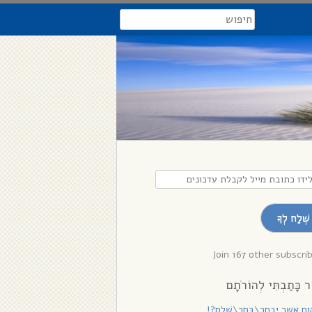
search
דו
בת
שְׁלַח לְךָ
לת
נים
Join 167 other subscri
ר כָּתַבְתִּי לְהוֹרֹתָם
ם אשר יִבְחַר\בָּחַר\שָׁלֵם?!