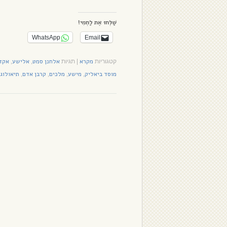
שַׁלְּחוּ אֶת לַחְמִי!
WhatsApp
Email
מקרא
אלחנן סמט
אלישע
אקד
קטגוריות
|
תגיות
,
,
מוסד ביאליק
מישע
מלכים
קרבן אדם
תיאולוג
,
,
,
,