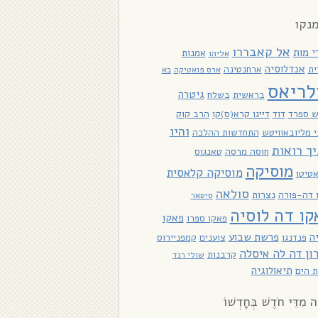
נקו
אל קאבררו
י מות
אמנות
אליהו
אנדלוסיה
ית
ארחנטינה
ארס פואטיקה
בא
לריאס
גיטרה
בראשית
בשלח
ש ספרד
דוד
דייגו קרא(ס)קו
הרב קוק
והיו
 מליובאוויטש
התחדשות ההלכה
יך רואות
חוסה מרסה
טאנגוס
מוסיקה
מוסיקה קלאסית
טיטו
סולאה
ו דה-פורה
נצרות
סיטאר
קו דה לוסיה
פאקו
פאקו ספרו
ה
פרשת שבוע
פנדנגו
צוענים
קמפניירוס
ון דה לה איסלה
קרבנות
שולי רנד
תיאולוגיה
 הים
ָה מִדֵּי חֹדֶשׁ בְּחָדְשׁוֹ