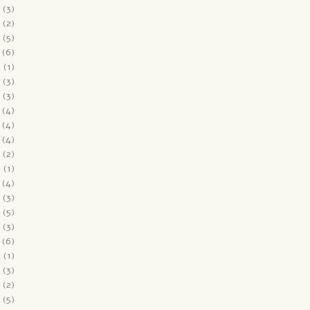
(3)
(2)
(5)
(6)
6
(1)
(3)
(3)
(4)
(4)
(4)
(2)
5
(1)
(4)
(3)
(5)
(3)
(6)
4
(1)
(3)
(2)
(5)