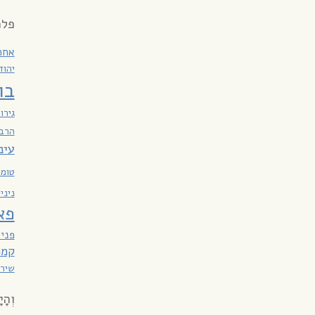
פלמ
אחר
יהוד
בו
גירו
הרבי
עינ
טומא
ניני
פא
פניי
קמר
שירת
וְהָי