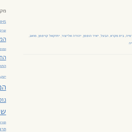
מקר
BHS
שרקי
מיה
בית מקרא
הבעל
יאיר הופמן
יהודה אליצור
יחזקאל קויפמן
מואב
,
,
,
,
,
,
,
המ
יה
ומוס
הת
התח
יעקב
המ
נו
שב
תורה
תרג