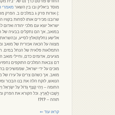
החודש פורסם כרך נט של “בית מקר
מוסד ביאליק ובו בין השאר
מאמרי המ
:) אודות פרק ג במלכים ב. הפרק מ
שרובנו מכירים אותו לפחות בקוויו ה
ישראל יוצא עם מלכי יהודה ואדום 
במואב, אך הם נתקלים בבעיה של ח
אלישע נחלץ\נאלץ לסייע, ובהשראת ני
מצווה על הכאה אכזרית של מואב ומ
התמלאות פלאית של הנחל במים. המ
מגיעים, אדומים כדם, וחיילי מואב ה
דם צבאות המלכים התוקפים נחפזים
מוכים על ידי ישראל, שממשיכים ב
מואב. אך כשהם צרים על עירו של מ
הנואש, לוקח הלה את בנו הבכור ומק
החומה – וַיְהִי קֶצֶף גָּדוֹל עַל יִשְׂרָאֵל וַיִּס
וַיָּשֻׁבוּ לָאָרֶץ. וכל הקורא את הפרק ו
תוהה –
?!?!
קראו עוד
⇐