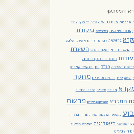
א והמסתעף
אדם ובהמה
אברהם
אדמונד ליץ'
אורי
ביקורת
אנתרופולוגיה
בולריאס
קרא
בראשית
דוד
הלכה
דברים
הדף היומי
השערת
המגזר הדתי
ר
המקור הכהני
עודות
התורה ומקורותיה
חז"ל
דשות ההלכה
יוון
יחזקאל קויפמן
מחקר
כנסים וספרים
יתרו
יצחק
קרא
מסורת
מצרים
מרדכי ברויאר
פרשת
סח המקרא
סטרוקטורליזם
וע
תורה ברורה
קאסוטו
קרבנות
שמות
תיאולוגיה
תפיסת הייצוג
 מן השמים
ום השבעים