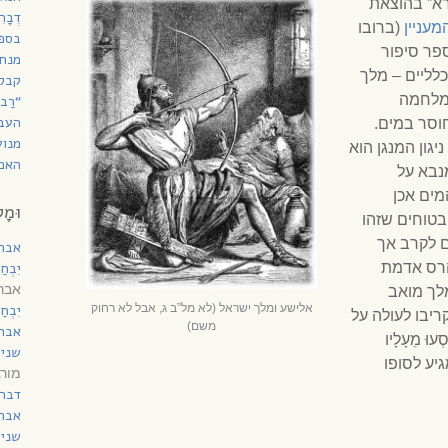
א” בהוצאת
דְבָ
עניין
(ברובו
בספר
ספר סיפור
מנחת
כלליים – מלך
קבל
למלחמה
“רַב
העב
וסר במים.
מנוע
גון המנגן הוא
האם 
נבא על
ים אכן
וּמָל
בטוחים שזהו
 לקרב אך
אבר
הרס אדמת
יִבְח
אברה
לך מואב
אלישע ומלך ישראל (לא מל”ב ג, אבל לא רחוק
יִבְח
ריבו לעולה על
משם)
אבר
ְעוּ מֵעָלָיו
שני 
מגיע לסופו
מורג
דברי
אבר
שני 