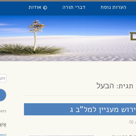
הערות נוסח
דברי תורה
© אודות
הקלי
כתו
תגית:
הבעל
מייל
לקב
עדכו
רוש מעניין למל”ב ג
bers
אֲשֶׁ
המקו