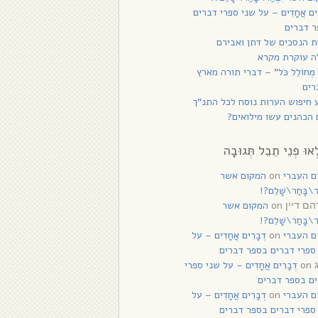
רִים אֲחָדִים – על שני ספרי דברים
 דברים
 הנסכים של דתן ואבירם
ה עוקרת מקרא
 מְחוֹלֵל כֹּל” – דברי תורה מארץ
רים
 חיפוש הערות נוסח לכל התנ”ך
הכהנים עשו מילואים?
ְאוּ פְנֵי תֵבֵל תְּגוּבָה
ם העברי
on
המקום אשר
ַר\בָּחַר\שָׁלֵם?!
on
המקום אשר
ם דיין
ַר\בָּחַר\שָׁלֵם?!
ם העברי
on
דְבָרִים אֲחָדִים – על
ספרי דברים בספר דברים
on
דְבָרִים אֲחָדִים – על שני ספרי
ם בספר דברים
ם העברי
on
דְבָרִים אֲחָדִים – על
ספרי דברים בספר דברים