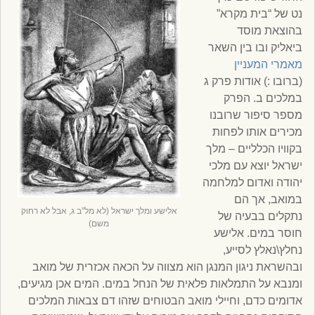
נט של “בית מקרא”
בהוצאת מוסד
ביאליק ובו בין השאר
מאמרי המעניין
(ברובו :) אודות פרק ג
במלכים ב. הפרק
מספר סיפור שרובנו
מכירים אותו לפחות
בקוויו הכלליים – מלך
ישראל יוצא עם מלכי
יהודה ואדום למלחמה
במואב, אך הם
אלישע ומלך ישראל (לא מל”ב ג, אבל לא רחוק
נתקלים בבעיה של
משם)
חוסר במים. אלישע
נחלץ\נאלץ לסייע,
ובהשראת ניגון המנגן הוא מצווה על הכאה אכזרית של מואב
ומנבא על התמלאות פלאית של הנחל במים. המים אכן מגיעים,
אדומים כדם, וחיילי מואב הבטוחים שזהו דם צבאות המלכים