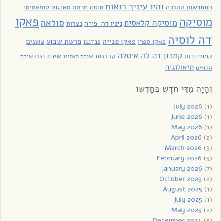
והיו עיניך רואות
התחדשות ההלכה
חוסה מרסה
טאנגוס
טומאטיטו
פאקו
מוסיקה
סולאה
מוסיקה קלאסית
ניניו דה-פורה
נצרות
דה לוסיה
פאקו פנייה
פרשת שבוע
פאקו ספרו
פנדנגו
צוענים
קמרון דה לה איסלה
קמפניירוס
קרבנות
שירת הים
שירת האזינו
שירת
תיאולוגיה
הלויים
וְהָיָה מִדֵּי חֹדֶשׁ בְּחָדְשׁוֹ
July 2026
(1)
June 2026
(1)
May 2026
(1)
April 2026
(2)
March 2026
(3)
February 2026
(5)
January 2026
(7)
October 2025
(2)
August 2025
(1)
July 2025
(1)
May 2025
(2)
December 2024
(3)