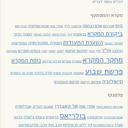
דברים בספר דברים
מקרא והמסתעף
אדם ובהמה
BHS
אברהם
אנתרופולוגיה
בולריאס
אדמונד ליץ'
אחרי מות
ביקורת המקרא
בראשית
המגזר הדתי
דוד
הלכה ומוסר
הדף היומי
השערת התעודות
התורה ומקורותיה
התחדשות
המקור הכהני
חז"ל
כנסים וספרים
ההלכה
יוון
יחזקאל קויפמן
יעקב
יתרו
יוסף
יצחק
מוסיקה
מחקר המקרא
נוסח המקרא
מסורת
מצרים
מרדכי ברויאר
פרשת שבוע
תורה ברורה
תורה מן השמים
קאסוטו
קרבנות
שמות
תיאולוגיה
תרגום השבעים
תפיסת הייצוג
פלמנקו
אל קאבררו
אחרי מות
אנדלוסיה
אמנות יהודית
אברהם יהושע השל
בולריאס
גיטרה
ארחנטינה
בראשית
בשלח
גירוש
אנתרופולוגיה
ספרד
דוד
דייגו קרא(ס)קו
הרב קוק
הרבי מליובאוויטש
גישת התמורות