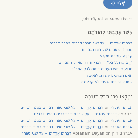
שְׁלַח לְךָ
לקבלת
עדכונים
Join 167 other subscribers
אֲשֶׁר כָּתַבְתִּי לְהוֹרֹתָם
דְבָרִים אֲחָדִים – על שני ספרי דברים בספר דברים
מנחת הנסכים של דתן ואבירם
קבלה עוקרת מקרא
“רַב מְחוֹלֵל כֹּל” – דברי תורה מארץ העברים
מנוע חיפוש הערות נוסח לכל התנ”ך
האם הכהנים עשו מילואים?
שמות לג כמו שעוד לא קראתם
וּמָלְאוּ פְנֵי תֵבֵל תְּגוּבָה
אברם העברי
on
דְבָרִים אֲחָדִים – על שני ספרי דברים בספר דברים
on
דְבָרִים אֲחָדִים – על שני ספרי דברים בספר דברים
מורג
אברם העברי
on
דְבָרִים אֲחָדִים – על שני ספרי דברים בספר דברים
אברם העברי
on
דְבָרִים אֲחָדִים – על שני ספרי דברים בספר דברים
on
דְבָרִים אֲחָדִים – על שני ספרי
אברהם דיין Abraham Dayan