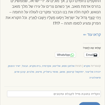
התוקפים נחפזים לקרב אך מוכים על ידי ישראל, שממשיכים
בהרס אדמת מואב. אך כשהם צרים על עירו של מלך מואב
הנואש, לוקח הלה את בנו הבכור ומקריבו לעולה על החומה –
וַיְהִי קֶצֶף גָּדוֹל עַל יִשְׂרָאֵל וַיִּסְעוּ מֵעָלָיו וַיָּשֻׁבוּ לָאָרֶץ. וכל הקורא את
הפרק ומגיע לסופו תוהה –
?!?!
קראו עוד
⇐
שַׁלְּחוּ אֶת לַחְמִי!
WhatsApp
Email
מקרא
אלחנן סמט
אלישע
אקדמיה
בית מקרא
הבעל
יאיר הופמן
קטגוריות
|
תגיות
,
,
,
,
,
,
יהודה אליצור
יחזקאל קויפמן
מואב
מוסד ביאליק
מישע
מלכים
קרבן אדם
,
,
,
,
,
,
,
תיאולוגיה
הקלידו
כתובת
מייל