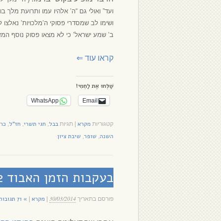
ועד” ואולי גם “ה’ אלהיו עמו ותרועת מלך בו”
ושימו לב שמסדרי פסוקי ה’מלכויות’ נאלצו 
ב’ שמע ישראל’ כי לא מצאו פסוק נוסף המזכ
קראו עוד
⇐
שַׁלְּחוּ אֶת לַחְמִי!
WhatsApp
Email
מקרא
בבל
חגי תשרי
חז"ל
כרי
קטגוריות
|
תגיות
,
,
,
השנה
שופר
שיבת ציון
,
,
בעקבות הזמן האבוד 2 – שלב ההסברים
30/03/2014
מקרא
» 71 תגובות
פורסם בתאריך
|
|