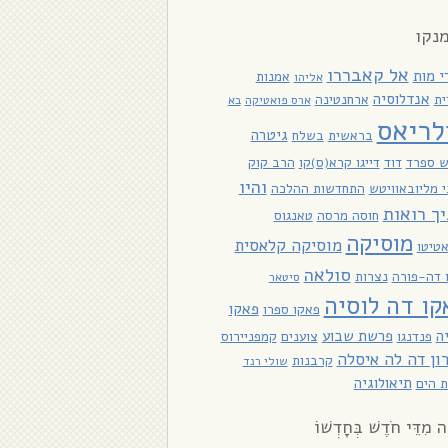
נקו
אל קאבררו
י מות
אמנות
אליהו
אנדלוסיה
ית
ארחנטינה
ארס פואטיקה
בא
לריאס
גיטרה
בראשית
בשלח
ש ספרד
דוד
דייגו קרא(ס)קו
הרב קוק
והיו
 מליובאוויטש
התחדשות ההלכה
יך רואות
חוסה מרסה
טאנגוס
מוסיקה
מוסיקה קלאסית
טיטו
סולאה
ו דה-פורה
נצרות
סיטאר
קו דה לוסיה
פאקו
פאקו ספרו
ה
פרשת שבוע
פנדנגו
צוענים
קמפניירוס
ון דה לה איסלה
קרבנות
שולי רנד
תיאולוגיה
 הים
ָה מִדֵּי חֹדֶשׁ בְּחָדְשׁוֹ