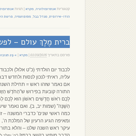
אנתרופולוגיה
מקרא
אנתרופולו
קטגוריות
,
|
תגיות
הודו-אירופית
מגדל בבל
מסופוטמיה
פרשת הש
,
,
,
ברית מֶלֶךְ עולם – ל
01/10/2016
מקרא
» 29 תגובות
פורסם בתאריך
|
|
לכבוד יום הולדתי (כ”ט אלול) ולכב
עליה, ראיתי לנכון לנסות ולחדש 
אם נאמר שזהו ראש = תחילת השנה,
התורה קובעת בפירוש ש”הַחֹדֶשׁ הַזֶּה 
לָכֶם רֹאשׁ חֳדָשִׁים רִאשׁוֹן הוּא לָכֶם לְחָ
הַשָּׁנָה” (שמות יב, ב). ואם נאמר שי
כמה ראשי שנים’ כדברי המשנה – זו 
ומאיפה הגיע הרעיון של המלכת ה’, 
עיקר ראש השנה שלנו – והלא בתור
הדבר מופיע בקושי ברמז!
(“ה’ ימלֹך ל