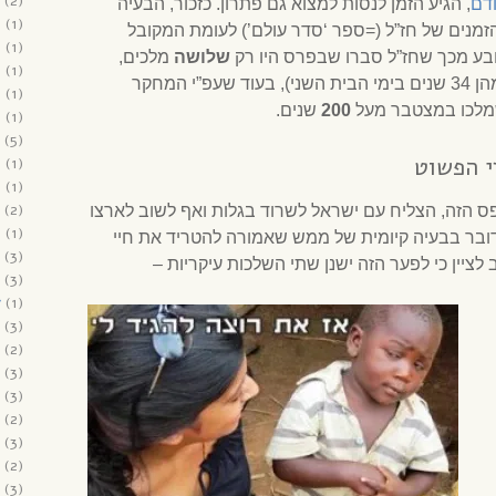
(2)
דם
, הגיע הזמן לנסות למצוא גם פתרון. כזכור, הבעיה
9
(1)
 169 שנים בסדר הזמנים של חז”ל (=ספר ‘סדר עולם’) לעומת המקובל
9
(1)
ובע מכך שחז”ל סברו שבפרס היו רק
שלושה
מלכים,
9
(1)
שנה בלבד (מהן 34 שנים בימי הבית השני), בעוד שעפ”י המחקר
9
(1)
מלכו במצטבר מעל
200
שנים.
8
(1)
(5)
י הפשוט
8
(1)
8
(1)
(2)
 הזה, הצליח עם ישראל לשרוד בגלות ואף לשוב לארצו
8
(1)
דובר בבעיה קיומית של ממש שאמורה להטריד את חיי
(3)
לציין כי לפער הזה ישנן שתי השלכות עיקריות –
(3)
7
(1)
(3)
(2)
(3)
(3)
(2)
(3)
(2)
(3)