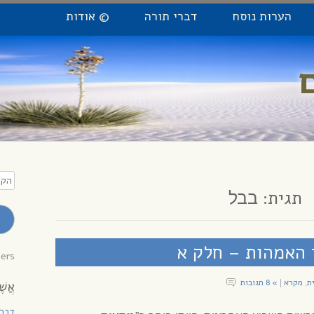
הערות נוסח
דברי תורה
© אודות
הקלי
כתו
תגית:
בבל
מייל
לקב
עדכו
 האמהות – חלק א
bers
ית
מקרא
» 8 תגובות
|
,
אֲשֶׁ
דְבָ