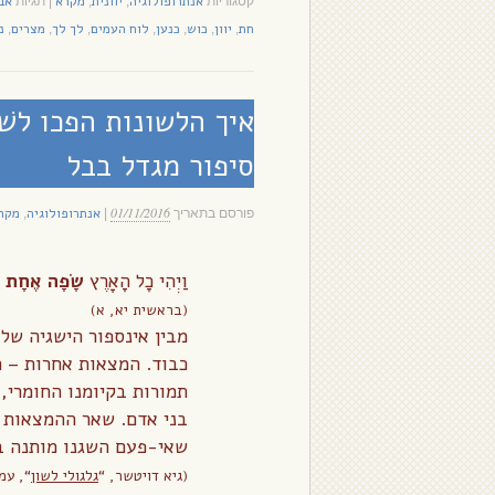
אנתרופולוגיה
יוונית
מקרא
אב
קטגוריות
,
,
|
תגיות
חת
יוון
כוש
כנען
לוח העמים
לך לך
מצרים
נ
,
,
,
,
,
,
,
איך הלשונות הפכו לשׁו
סיפור מגדל בבל
01/11/2016
אנתרופולוגיה
מקר
פורסם בתאריך
|
,
וַיְהִי כָל הָאָרֶץ
שָׂפָה אֶחָת
ו
(בראשית יא, א)
מבין אינספור הישגיה של
כבוד. המצאות אחרות – ה
תמורות בקיומנו החומרי
בני אדם. שאר ההמצאות 
שאי-פעם השגנו מותנה ב
(גיא דויטשר, “
גלגולי לשון
“, עמ’ 