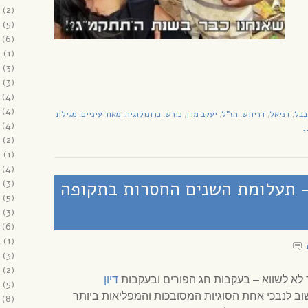
(2)
(5)
(6)
6
(1)
(3)
(3)
(4)
(4)
בבל
דניאל
דריווש
חז"ל
יעקב מדן
כורש
כרונולוגיה
מאור עיניים
מגילת
,
,
,
,
,
,
,
,
(4)
י
(2)
5
(1)
(4)
– תעלומת השנים החסרות בתקופה
(3)
(5)
(3)
(6)
4
(1)
(3)
(2)
 לא לשווא – בעקבות חג הפורים ובעקבות
דיון
(5)
וב לנבכי אחת הסוגיות המסובכות והמפליאות ביותר
(8)