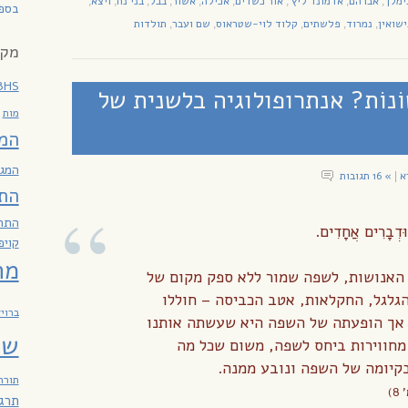
ימלך
אברהם
אדמונד ליץ'
אור כשדים
אכילה
אשור
בבל
בני נח
ויצא
,
,
,
,
,
,
,
,
,
בספר
ישואין
נמרוד
פלשתים
קלוד לוי-שטראוס
שם ועבר
תולדות
,
,
,
,
,
מקר
BHS
ֹנוֹת? אנתרופולוגיה בלשנית של
מות
המ
המגז
א
» 16 תגובות
|
הת
התח
ּדְבָרִים אֲחָדִים.
קויפ
מח
 האנושות, לשפה שמור ללא ספק מקום של
גלגל, החקלאות, אטב הכביסה – חוללו
ברוי
, אך הופעתה של השפה היא שעשתה אותנו
שב
מחווירות ביחס לשפה, משום שכל מה
קיומה של השפה ונובע ממנה.
תורה
8)
תרג