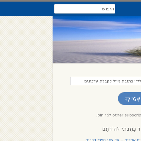
search
דו
בת
שְׁלַח לְךָ
לת
נים
Join 167 other subscri
ר כָּתַבְתִּי לְהוֹרֹתָם
רִים אֲחָדִים – על שני ספרי דברים