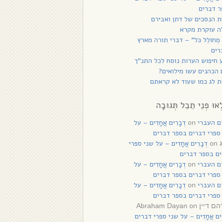
 דברים
 הנסכים של דתן ואבירם
ה עוקרת מקרא
 מְחוֹלֵל כֹּל” – דברי תורה מארץ
רים
 חיפוש הערות נוסח לכל התנ”ך
הכהנים עשו מילואים?
 לג כמו שעוד לא קראתם
ְאוּ פְנֵי תֵבֵל תְּגוּבָה
ם העברי
on
דְבָרִים אֲחָדִים – על
ספרי דברים בספר דברים
on
דְבָרִים אֲחָדִים – על שני ספרי
ם בספר דברים
ם העברי
on
דְבָרִים אֲחָדִים – על
ספרי דברים בספר דברים
ם העברי
on
דְבָרִים אֲחָדִים – על
ספרי דברים בספר דברים
on
יין Abraham Dayan
רִים אֲחָדִים – על שני ספרי דברים