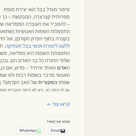
סיפור מגדל בבל הוא יצירת מופת
ספרותית קצרצרה, המבקשת – כך 
– להסביר את העובדה המפליאה של
התפצלות השפות האנושיות (שתואר
בקצרה בסוף הפרק הקודם), ועל הד
ללעוג ליומרת אנשי בבל העתיקה
. ת
התפצלות השפות היא מפליאה, משו
שלפי התורה כל בני האדם הם, ובכן, 
ה
אדם
האחד והיחיד – מדוע, אם כן, 
האנושי מדבר בשפות רבות ולא שמר
שפתו
המקורית
של האב הקדמון?
(
גם לוּ היתה כזו, היא לֹא היתה העברית המק
קראו עוד
⇐
שַׁלְּחוּ אֶת לַחְמִי!
WhatsApp
Email