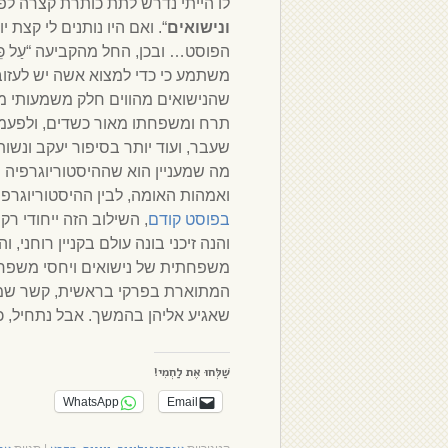
לו הייתי נדרש לתת כותרת קצרה לפ
ונישואים
“. ואם היו נותנים לי קצת
הפוסט… ובכן, החל מהקביעה “עַל כֵּ
משתמע כי כדי למצוא אשה יש לעזו
שהנישואים מהווים חלק משמעותי מ
תרח ומשפחתו מאור כשדים, ולפעמי
שעבר, ועוד יותר בסיפור יעקב ונשו
מה שמעניין הוא שההיסטוריוגרפיה 
ואמהות האומה, לבין ההיסטוריוגרפיה
בפוסט קודם
, השילוב הזה ייחודי ר
והנה זיכני בונה עולם בקניין רוחני
משפחתית של נישואים ויחסי משפחה
המתוארת בפרקי בראשית, קשר שמשלב 
שאגיע אליהן בהמשך. אבל נתחיל, כ
שַׁלְּחוּ אֶת לַחְמִי!
WhatsApp
Email