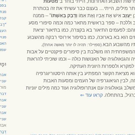
רשות השבוע האחרונות, הייתי בוחר ב”
מסעות
בספר
 יותר מילים, הייתי… בעצם כבר עשיתי את זה בכותרת
מנחת
ן
יַעֲזָב
אִישׁ אֶת אָבִיו וְאֶת אִמּוֹ
וְדָבַק בְּאִשְׁתּוֹ
” – ממנה
קבל
ב וללכת – ספר בראשית מתאר כמה וכמה סיפורי מסע
“רַב
הם: לפעמים התיאור בא בקצרה, כמו בתיאור יציאת
העב
מנוע
ם הוא בא בארוכה, כמו בסיפור אירוסי רבקה מהשבוע
האם 
תיו מהשבוע הבא
.
(ספויילר: תהיה לו יותר מאשה אחת!)
שמות
המשפחתית הזו משלבת בין סיפורים פיקנטיים על אבות
 והגנאולוגיה של האנושות כולה – וכמו שזכיתי להראות
וּמָל
ק למקרא ולספרות היוונית העתיקה.
, והוא מציאת הקשר המפתיע בין אותה היסטוריוגרפיה
אבר
, לבין הגיאוגרפיה של העמים ומסעות האבות
שני 
מורג
גנאולוגיה עם אנתרופולוגיה ועוד כמה מילים יווניות
דברי
רגיל, בהתחלה.
קראו עוד
⇐
אבר
שני 
אבר
שני 
אברהם ד
דְבָ