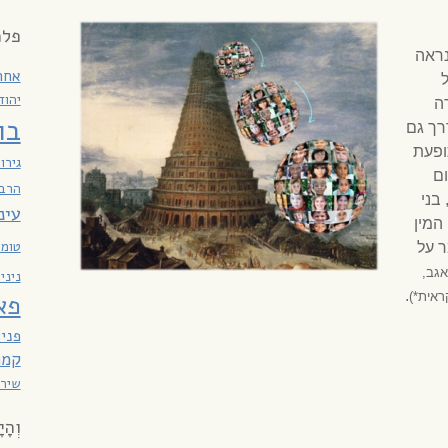
פלמ
נראה
אחר
יהוד
ה
בו
רך גם
ופעת
גירו
ם
הרבי
בני
עינ
המין
טומא
 על
אגב,
ניני
.
ראית*)
פא
פניי
קמר
שירת
וְהָי