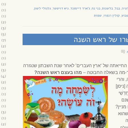
6
(1)
גיה
בבל
בלשנות
בני נח
ג'ארד דיימונד
גיא דויטשר
גלגולי לשון
,
,
,
,
,
,
,
6
(1)
בוע
קולין רנפרו
שפות
6
(1)
,
,
(2)
(3)
(5)
פשרו של ראש השנה
6
(7)
(2)
5
(1)
5
(1)
(2)
וד החייאתה של ‘ארץ העברים’ לאחר שנת השבתון שנגזרה
(3)
דבר-מה בשאלה החבוטה –
מהו בעצם ראש השנה?
(4)
 והרי
(2)
[ניסן]
4
(1)
דְשֵׁי
4
(1)
שנם
(1)
4
3
(1)
מניין?
(3)
שהוא
3
(1)
ה
(2)
עולם