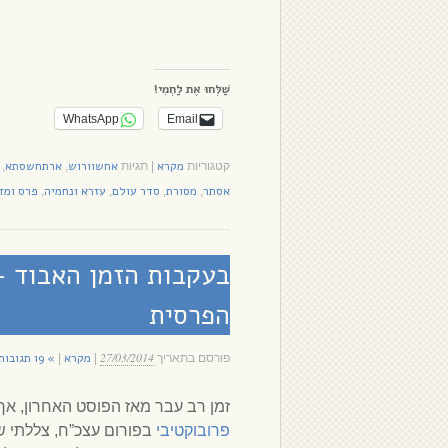
שַׁלְּחוּ אֶת לַחְמִי!
WhatsApp
Email
מקרא
אחשוורוש
ארתחשסתא
קטגוריות
|
תגיות
,
,
אסתר
מסורת
סדר עולם
עזרא ונחמיה
פרס ומד
,
,
,
,
בעקבות הזמן האבוד 
הפרסית
27/03/2014
מקרא
» 19 תגובות
פורסם בתאריך
|
|
זמן רב עבר מאז הפוסט האחרון, אך
פרובוקטיבי
בפורום עצכ”ח, צללתי ש