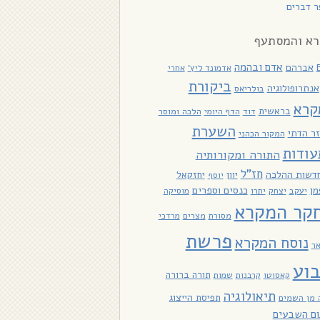
 דברים
א והמסתעף
אדם ובהמה
אברהם
אדמונד ליץ'
אחרי
ביקורת
אנתרופולוגיה
בולריאס
קרא
בראשית
דוד
הלכה ומוסר
הדף היומי
השערת
ר הדתי
המקור הכהני
עודות
התורה ומקורותיה
חז"ל
דשות ההלכה
יוון
יחזקאל
יוסף
כנסים וספרים
מן
יעקב
יתרו
יצחק
מוסיקה
קר המקרא
מסורת
מצרים
מרדכי
פרשת
נוסח המקרא
אר
וע
תורה ברורה
קאסוטו
קרבנות
שמות
תיאולוגיה
תפיסת הייצוג
 מן השמים
ום השבעים