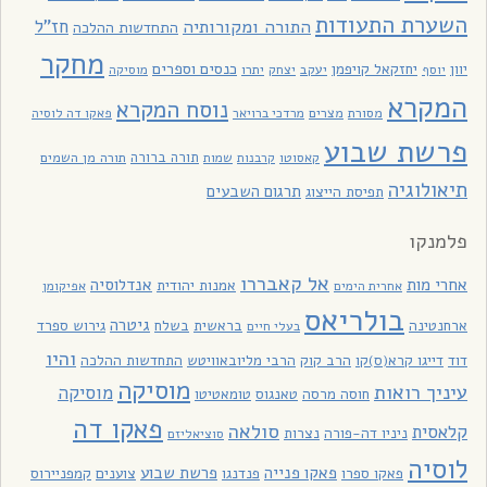
השערת התעודות
התורה ומקורותיה
חז"ל
התחדשות ההלכה
מחקר
כנסים וספרים
יוון
יחזקאל קויפמן
יעקב
יתרו
יוסף
יצחק
מוסיקה
המקרא
נוסח המקרא
מסורת
מצרים
מרדכי ברויאר
פאקו דה לוסיה
פרשת שבוע
תורה ברורה
תורה מן השמים
קאסוטו
קרבנות
שמות
תיאולוגיה
תרגום השבעים
תפיסת הייצוג
פלמנקו
אל קאבררו
אחרי מות
אנדלוסיה
אמנות יהודית
אחרית הימים
אפיקומן
בולריאס
גיטרה
ארחנטינה
בראשית
בשלח
גירוש ספרד
בעלי חיים
והיו
דוד
דייגו קרא(ס)קו
הרב קוק
הרבי מליובאוויטש
התחדשות ההלכה
מוסיקה
עיניך רואות
מוסיקה
חוסה מרסה
טאנגוס
טומאטיטו
פאקו דה
סולאה
קלאסית
ניניו דה-פורה
נצרות
סוציאליזם
לוסיה
פאקו פנייה
פרשת שבוע
פאקו ספרו
פנדנגו
צוענים
קמפניירוס