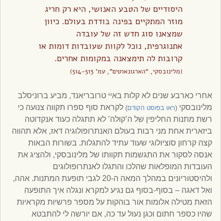
היסודיים של הטבע האנושי, היא רק חריג
מוזר המתקיים בפינה בודדת בעולם. כיוון
שמצאנו סוג חדש זה של עובדה
אתנוגרפית, נוכל לקוות שעובדות דומות או
קרובות לה תימצאנה במקומות אחרים.
(מלינובסקי, “הארגונאוטים”, עמ’ 514-513)
אחרי כארבע שנים לא קלות באיי טרובריאנד, מביע ברוניסלב
מלינובסקי
לקראת סוף ספרו תקווה צנועה כי
(
ראו בפוסט הקודם
)
רשת מתנות החליפין של ה’קוּלה’ לא תתגלה כעוד אנקדוטה
ביזארית אחת מני רבות בעולם האנתרופולוגיה דאז, אלא תהווה
קצה קרחון סוציולוגי שעוד עתיד להתגלות. בשורות הבאות
אנסה לסקור את התגשמות תקוותו של מלינובסקי, ולהציג את
העובדות המופלאות שהלכו והתגלו לאנתרופולוגים
ולהיסטוריונים במהלך המאה ה-20 לגבי תופעת המתנות. אהה,
ואל דאגה – בסוף-בסוף גם נגיע למקרא ונגלה איך התופעה
הזאת מטילה אלומות אור בוהקות על מספר פרשיות מקראיות
שהיו כספר חתום וכגן נעול עד כה, אם יורשה לי להתבטא