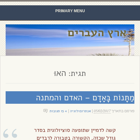
PRIMARY MENU
Skip to content
ארץ העברים
תגית:
האוּ
מַתָּנוֹת בָּאָדָם – האדם והמתנה
05/02/2017
אנתרופולוגיה
» 15 תגובות
פורסם בתאריך
|
|
קשה לדמיין שתופעה סוציולוגית בסדר
גודל שכזה, הקשורה בטבורה לרבדים