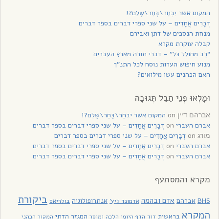
המקום אשר יִבְחַר\בָּחַר\שָׁלֵם?!
דְבָרִים אֲחָדִים – על שני ספרי דברים בספר דברים
מנחת הנסכים של דתן ואבירם
קבלה עוקרת מקרא
“רַב מְחוֹלֵל כֹּל” – דברי תורה מארץ העברים
מנוע חיפוש הערות נוסח לכל התנ”ך
האם הכהנים עשו מילואים?
וּמָלְאוּ פְנֵי תֵבֵל תְּגוּבָה
on
המקום אשר יִבְחַר\בָּחַר\שָׁלֵם?!
אברהם דיין
אברם העברי
on
דְבָרִים אֲחָדִים – על שני ספרי דברים בספר דברים
on
דְבָרִים אֲחָדִים – על שני ספרי דברים בספר דברים
מורג
אברם העברי
on
דְבָרִים אֲחָדִים – על שני ספרי דברים בספר דברים
אברם העברי
on
דְבָרִים אֲחָדִים – על שני ספרי דברים בספר דברים
מקרא והמסתעף
ביקורת
אדם ובהמה
BHS
אברהם
אנתרופולוגיה
בולריאס
אדמונד ליץ'
המקרא
בראשית
המגזר הדתי
דוד
הלכה ומוסר
המקור הכהני
הדף היומי