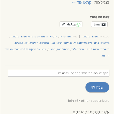
בנמלצות.
קראו עוד
⇐
שַׁלְּחוּ אֶת לַחְמִי!
WhatsApp
Email
אנתרופולוגיה
אודיסיאה
איליאדה
אמריס פיטרס
אנתרופולוגיה
קטגוריות
|
תגיות
,
,
,
,
בדואים
ברוניסלב מלינובסקי
גבריאל הרמן
האוּ
הומרוס
חליפין
יפן
כבשים
,
,
,
,
,
,
,
,
מאוֹרים
מוזס פינלי
מולי אלדר
מרסל מוֹס
מתנות
עמנואל מרקס
שפרה הורן
תפיסת
,
,
,
,
,
,
,
הייצוג
הקלידו
כתובת
מייל
שְׁלַח לְךָ
לקבלת
עדכונים
Join 167 other subscribers
אֲשֶׁר כָּתַבְתִּי לְהוֹרֹתָם