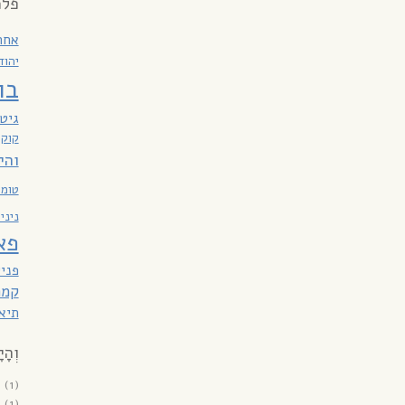
פלמ
אחר
יהוד
בו
גיט
קוק
והי
טומא
ניני
פא
פניי
קמר
תיאו
וְהָי
6
(1)
6
(1)