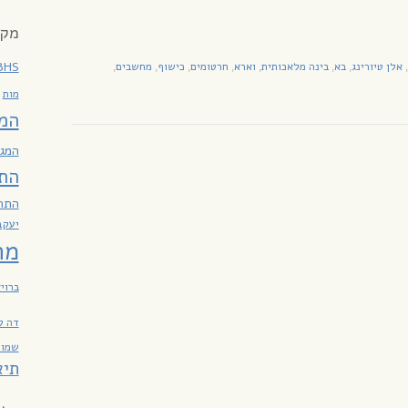
מקר
BHS
אלן טיורינג
בא
בינה מלאכותית
וארא
חרטומים
כישוף
מחשבים
,
,
,
,
,
,
,
,
מות
המ
המגז
הת
התח
יעקב
מח
ברוי
דה ל
שמות
תיא