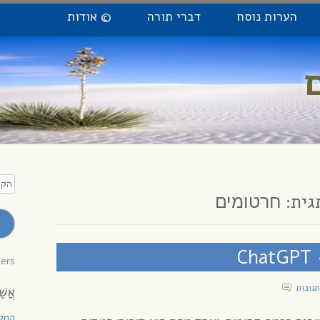
הערות נוסח
דברי תורה
© אודות
הקלי
כתו
גית:
חרטומים
מייל
לקב
עדכו
C
bers
אֲשֶׁ
המקו