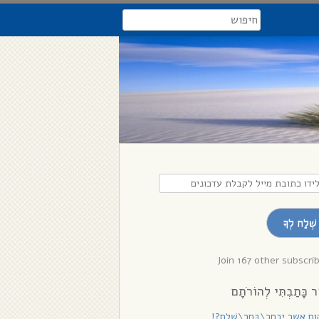
search
דו
בת
שְׁלַח לְךָ
לת
נים
Join 167 other subscri
ר כָּתַבְתִּי לְהוֹרֹתָם
ם אשר יִבְחַר\בָּחַר\שָׁלֵם?!