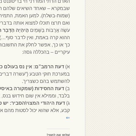
האדם הדתי המודרני חי בדיסוננס מ
שבמקרא – שאחד השיאים שלהם הוא
(שמות-בשלח). למען האמת, התמיהה
ואם תרצו תוכלו למצוא אותה בדברי ה
עֹשֶׂה אֲרֻבּוֹת בַּשָּׁמַיִם
הֲיִהְיֶה הַדָּבָר ה
ההוא קרה באמת, ואין לדבר סוף…)
כך או כך, אפשר לחלק את התשובות 
עיקריים – בהכללה גסה:
א)
דעת הרמב”ם: אין נס בעולם כ
במערכת חוקי הטבע (“עשרה דברים 
להשתמש בהם כשצריך.
ב)
דעת החסידות (שמקורה באיסלא
בלבד, וממילא אין שום חידוש בנס, א
ג)
דעת היהודי המצוי\הסביר: יש ט
קבע, אלא שהוא יכול לסטות מהם או ל
⇐
שַׁלְּחוּ אֶת לַחְמִי!