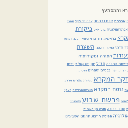
א והמסתעף
אדם ובהמה
אברהם
אדמונד ליץ'
אחרי
ביקורת
אנתרופולוגיה
בולריאס
קרא
בראשית
דוד
הלכה ומוסר
הדף היומי
השערת
ר הדתי
המקור הכהני
עודות
התורה ומקורותיה
חז"ל
דשות ההלכה
יוון
יחזקאל קויפמן
כנסים וספרים
יתרו
יצחק
מוסיקה
קר המקרא
מסורת
מצרים
מרדכי
נוסח המקרא
אר
סטרוקטורליזם
פאקו
פרשת שבוע
וסיה
קאסוטו
תורה ברורה
תורה מן השמים
ולוגיה
תרגום השבעים
תפיסת הייצוג