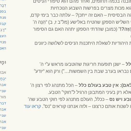
ובנה בכמה תחומים, ואחד מהם הוא סיפורי הניסים
דְבָ
 מכות מצרים בפרשות השבוע הנוכחיות
בספר
 הבסיסית – האם זה ייתכן? – עלתה כבר בימי קדם,
מנחת
שליש הספקן שהטיח באלישע (מל”ב ז, ב) “הִנֵּה ה’
קבל
ַזֶּה?!
” (כמובן שהדתי הספקן יתהה האם גם הסיפור
“רַב
העב
מנוע
היהודיות לשאלת היתכנות הניסים לשלושה כיוונים
האם 
וּמָל
לל
– ישנן תופעות חריגות שהוטבעו מראש ע”י ה’
נבראו בערב שבת בין השמשות…”) ורק הוא “יודע”
אברה
יִבְח
אבר
ם): אין טבע בעולם כלל
– הכל מתנהג לפי רצון ה’
שני 
לא רק בעיני המתבונן הרגיל ל”חוקי” הטבע.
מורג
בע ויש נס
– ככלל, העולם מתנהג לפי חוקי הטבע שה’
דברי
שנות אותם כרצונו – ולזה אנחנו קוראים “נס”.
קראו עוד
אבר
שני 
אבר
שני 