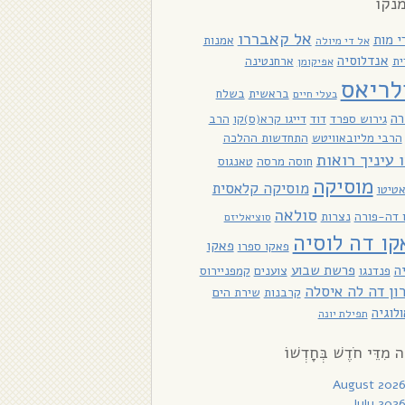
נקו
אל קאבררו
י מות
אמנות
אל די מיולה
אנדלוסיה
ית
ארחנטינה
אפיקומן
לריאס
בראשית
בשלח
בעלי חיים
רה
גירוש ספרד
דוד
דייגו קרא(ס)קו
הרב
הרבי מליובאוויטש
התחדשות ההלכה
ו עיניך רואות
חוסה מרסה
טאנגוס
מוסיקה
מוסיקה קלאסית
טיטו
סולאה
ו דה-פורה
נצרות
סוציאליזם
קו דה לוסיה
פאקו
פאקו ספרו
ה
פרשת שבוע
פנדנגו
צוענים
קמפניירוס
ון דה לה איסלה
קרבנות
שירת הים
לוגיה
תפילת יונה
ָה מִדֵּי חֹדֶשׁ בְּחָדְשׁוֹ
August 202
July 202