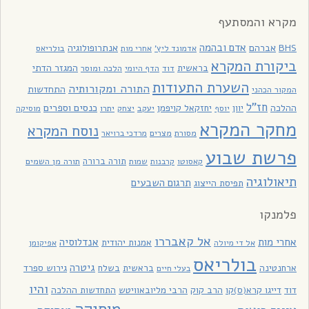
מקרא והמסתעף
אדם ובהמה
BHS
אברהם
אנתרופולוגיה
בולריאס
אדמונד ליץ'
אחרי מות
ביקורת המקרא
בראשית
המגזר הדתי
דוד
הלכה ומוסר
הדף היומי
השערת התעודות
התורה ומקורותיה
התחדשות
המקור הכהני
חז"ל
כנסים וספרים
ההלכה
יוון
יחזקאל קויפמן
יעקב
יתרו
יוסף
יצחק
מוסיקה
מחקר המקרא
נוסח המקרא
מסורת
מצרים
מרדכי ברויאר
פרשת שבוע
תורה ברורה
תורה מן השמים
קאסוטו
קרבנות
שמות
תיאולוגיה
תרגום השבעים
תפיסת הייצוג
פלמנקו
אל קאבררו
אחרי מות
אנדלוסיה
אמנות יהודית
אל די מיולה
אפיקומן
בולריאס
גיטרה
ארחנטינה
בראשית
בשלח
גירוש ספרד
בעלי חיים
והיו
דוד
דייגו קרא(ס)קו
הרב קוק
הרבי מליובאוויטש
התחדשות ההלכה