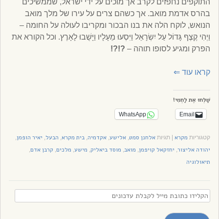
התוקפים נחפזים לקרב אך מוכים על ידי ישראל, שממשיכים
בהרס אדמת מואב. אך כשהם צרים על עירו של מלך מואב
הנואש, לוקח הלה את בנו הבכור ומקריבו לעולה על החומה –
וַיְהִי קֶצֶף גָּדוֹל עַל יִשְׂרָאֵל וַיִּסְעוּ מֵעָלָיו וַיָּשֻׁבוּ לָאָרֶץ. וכל הקורא את
הפרק ומגיע לסופו תוהה –
?!?!
קראו עוד
⇐
שַׁלְּחוּ אֶת לַחְמִי!
WhatsApp
Email
מקרא
אלחנן סמט
אלישע
אקדמיה
בית מקרא
הבעל
יאיר הופמן
קטגוריות
|
תגיות
,
,
,
,
,
,
יהודה אליצור
יחזקאל קויפמן
מואב
מוסד ביאליק
מישע
מלכים
קרבן אדם
,
,
,
,
,
,
,
תיאולוגיה
הקלידו
כתובת
מייל