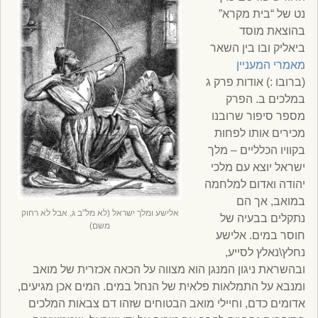
נט של “בית מקרא”
בהוצאת מוסד
ביאליק ובו בין השאר
מאמרי המעניין
(ברובו :) אודות פרק ג
במלכים ב. הפרק
מספר סיפור שרובנו
מכירים אותו לפחות
בקוויו הכלליים – מלך
ישראל יוצא עם מלכי
יהודה ואדום למלחמה
במואב, אך הם
אלישע ומלך ישראל (לא מל”ב ג, אבל לא רחוק
נתקלים בבעיה של
משם)
חוסר במים. אלישע
נחלץ\נאלץ לסייע,
ובהשראת ניגון המנגן הוא מצווה על הכאה אכזרית של מואב
ומנבא על התמלאות פלאית של הנחל במים. המים אכן מגיעים,
אדומים כדם, וחיילי מואב הבטוחים שזהו דם צבאות המלכים