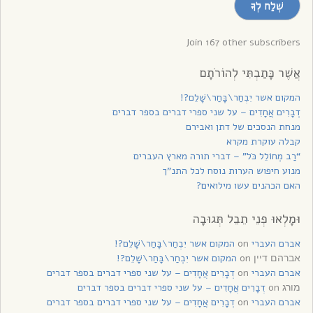
שְׁלַח לְךָ
לקבלת
עדכונים
Join 167 other subscribers
אֲשֶׁר כָּתַבְתִּי לְהוֹרֹתָם
המקום אשר יִבְחַר\בָּחַר\שָׁלֵם?!
דְבָרִים אֲחָדִים – על שני ספרי דברים בספר דברים
מנחת הנסכים של דתן ואבירם
קבלה עוקרת מקרא
“רַב מְחוֹלֵל כֹּל” – דברי תורה מארץ העברים
מנוע חיפוש הערות נוסח לכל התנ”ך
האם הכהנים עשו מילואים?
וּמָלְאוּ פְנֵי תֵבֵל תְּגוּבָה
אברם העברי
on
המקום אשר יִבְחַר\בָּחַר\שָׁלֵם?!
on
המקום אשר יִבְחַר\בָּחַר\שָׁלֵם?!
אברהם דיין
אברם העברי
on
דְבָרִים אֲחָדִים – על שני ספרי דברים בספר דברים
on
דְבָרִים אֲחָדִים – על שני ספרי דברים בספר דברים
מורג
אברם העברי
on
דְבָרִים אֲחָדִים – על שני ספרי דברים בספר דברים