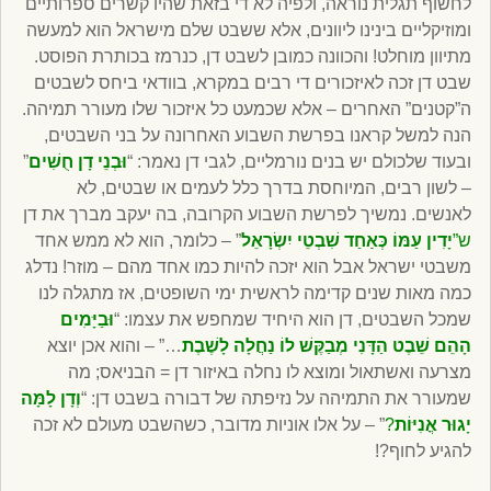
לחשוף תגלית נוראה, ולפיה לא די בזאת שהיו קשרים ספרותיים
ומוזיקליים בינינו ליוונים, אלא ששבט שלם מישראל הוא למעשה
מתיוון מוחלט! והכוונה כמובן לשבט דן, כנרמז בכותרת הפוסט.
שבט דן זכה לאיזכורים די רבים במקרא, בוודאי ביחס לשבטים
ה”קטנים” האחרים – אלא שכמעט כל איזכור שלו מעורר תמיהה.
הנה למשל קראנו בפרשת השבוע האחרונה על בני השבטים,
ובעוד שלכולם יש בנים נורמליים, לגבי דן נאמר: “
וּבְנֵי דָן חֻשִׁים
”
– לשון רבים, המיוחסת בדרך כלל לעמים או שבטים, לא
לאנשים. נמשיך לפרשת השבוע הקרובה, בה יעקב מברך את דן
ש”
יָדִין עַמּוֹ כְּאַחַד שִׁבְטֵי יִשְׂרָאֵל
” – כלומר, הוא לא ממש אחד
משבטי ישראל אבל הוא יזכה להיות כמו אחד מהם – מוזר! נדלג
כמה מאות שנים קדימה לראשית ימי השופטים, אז מתגלה לנו
שמכל השבטים, דן הוא היחיד שמחפש את עצמו: “
וּבַיָּמִים
הָהֵם שֵׁבֶט הַדָּנִי מְבַקֶּשׁ לוֹ נַחֲלָה לָשֶׁבֶת
…” – והוא אכן יוצא
מצרעה ואשתאול ומוצא לו נחלה באיזור דן = הבניאס; מה
שמעורר את התמיהה על נזיפתה של דבורה בשבט דן: “
וְדָן לָמָּה
יָגוּר אֳנִיּוֹת
?
” – על אלו אוניות מדובר, כשהשבט מעולם לא זכה
להגיע לחוף?!