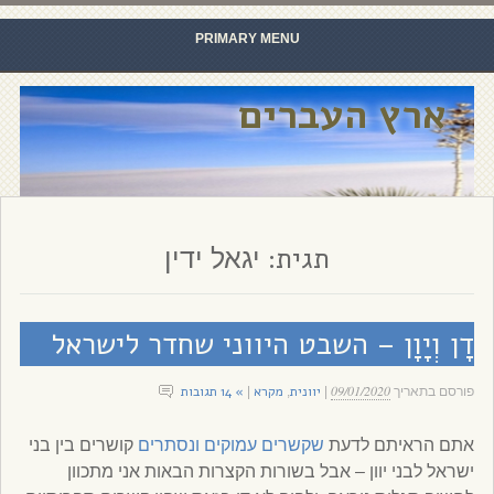
PRIMARY MENU
Skip to content
ארץ העברים
תגית:
יגאל ידין
דָן וְיָוָן – השבט היווני שחדר לישראל
09/01/2020
יוונית
מקרא
» 14 תגובות
פורסם בתאריך
|
,
|
אתם הראיתם לדעת
שקשרים
עמוקים
ונסתרים
קושרים בין בני
ישראל לבני יוון – אבל בשורות הקצרות הבאות אני מתכוון