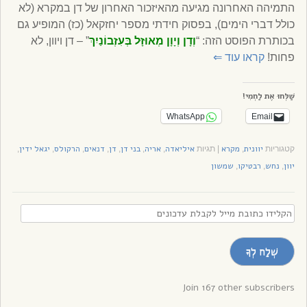
התמיהה האחרונה מגיעה מהאיזכור האחרון של דן במקרא (לא
כולל דברי הימים), בפסוק חידתי מספר יחזקאל (כז) המופיע גם
בכותרת הפוסט הזה: “
וְדָן וְיָוָן מְאוּזָּל בְּעִזְבוֹנַיִךְ
” – דן ויוון, לא
פחות!
קראו עוד
⇐
שַׁלְּחוּ אֶת לַחְמִי!
WhatsApp
Email
יוונית
מקרא
איליאדה
אריה
בני דן
דן
דנאים
הרקולס
יגאל ידין
קטגוריות
,
|
תגיות
,
,
,
,
,
,
,
יוון
נחש
רבטיקו
שמשון
,
,
,
הקלידו
כתובת
מייל
שְׁלַח לְךָ
לקבלת
עדכונים
Join 167 other subscribers