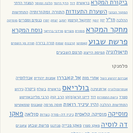
ביקורת המקרא
בראשית
המגזר הדתי
דוד
הלכה ומוסר
הדף היומי
השערת התעודות
התורה ומקורותיה
התחדשות
המקור הכהני
חז"ל
כנסים וספרים
ההלכה
יוון
יחזקאל קויפמן
יעקב
יתרו
יוסף
יצחק
מוסיקה
מחקר המקרא
נוסח המקרא
מסורת
מצרים
מרדכי ברויאר
פרשת שבוע
תורה ברורה
תורה מן השמים
קאסוטו
קרבנות
שמות
תיאולוגיה
תרגום השבעים
תפיסת הייצוג
פלמנקו
אל קאבררו
אחרי מות
אנדלוסיה
אמנות יהודית
אברהם יהושע השל
בולריאס
גיטרה
ארחנטינה
בראשית
בשלח
גירוש
אנתרופולוגיה
ספרד
דוד
דייגו קרא(ס)קו
הרב קוק
הרבי מליובאוויטש
גישת התמורות
והיו עיניך רואות
התחדשות ההלכה
חוסה מרסה
טאנגוס
טומאטיטו
פאקו
מוסיקה
סולאה
מוסיקה קלאסית
ניניו דה-פורה
נצרות
דה לוסיה
פאקו פנייה
פרשת שבוע
פאקו ספרו
פנדנגו
צוענים