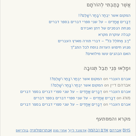
אֲשֶׁר כָּתַבְתִּי לְהוֹרֹתָם
המקום אשר יִבְחַר\בָּחַר\שָׁלֵם?!
דְבָרִים אֲחָדִים – על שני ספרי דברים בספר דברים
מנחת הנסכים של דתן ואבירם
קבלה עוקרת מקרא
“רַב מְחוֹלֵל כֹּל” – דברי תורה מארץ העברים
מנוע חיפוש הערות נוסח לכל התנ”ך
האם הכהנים עשו מילואים?
וּמָלְאוּ פְנֵי תֵבֵל תְּגוּבָה
אברם העברי
on
המקום אשר יִבְחַר\בָּחַר\שָׁלֵם?!
on
המקום אשר יִבְחַר\בָּחַר\שָׁלֵם?!
אברהם דיין
אברם העברי
on
דְבָרִים אֲחָדִים – על שני ספרי דברים בספר דברים
on
דְבָרִים אֲחָדִים – על שני ספרי דברים בספר דברים
מורג
אברם העברי
on
דְבָרִים אֲחָדִים – על שני ספרי דברים בספר דברים
מקרא והמסתעף
אדם ובהמה
BHS
אברהם
אנתרופולוגיה
בולריאס
אדמונד ליץ'
אחרי מות