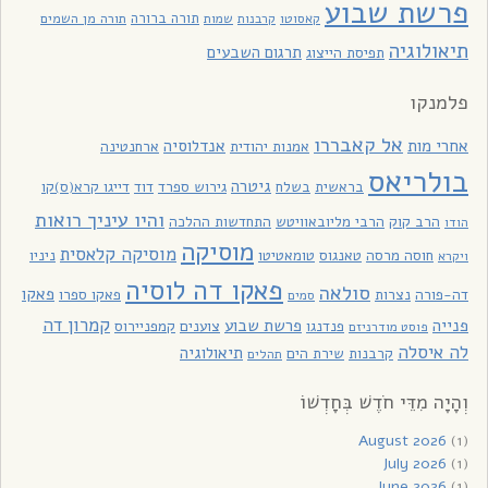
פרשת שבוע
תורה ברורה
תורה מן השמים
קאסוטו
קרבנות
שמות
תיאולוגיה
תרגום השבעים
תפיסת הייצוג
פלמנקו
אל קאבררו
אחרי מות
אנדלוסיה
אמנות יהודית
ארחנטינה
בולריאס
גיטרה
בראשית
בשלח
גירוש ספרד
דוד
דייגו קרא(ס)קו
והיו עיניך רואות
הרב קוק
הרבי מליובאוויטש
התחדשות ההלכה
הודו
מוסיקה
מוסיקה קלאסית
חוסה מרסה
טאנגוס
טומאטיטו
ניניו
ויקרא
פאקו דה לוסיה
סולאה
פאקו
דה-פורה
נצרות
פאקו ספרו
סמים
קמרון דה
פנייה
פרשת שבוע
פנדנגו
צוענים
קמפניירוס
פוסט מודרניזם
לה איסלה
תיאולוגיה
קרבנות
שירת הים
תהלים
וְהָיָה מִדֵּי חֹדֶשׁ בְּחָדְשׁוֹ
August 2026
(1)
July 2026
(1)
June 2026
(1)