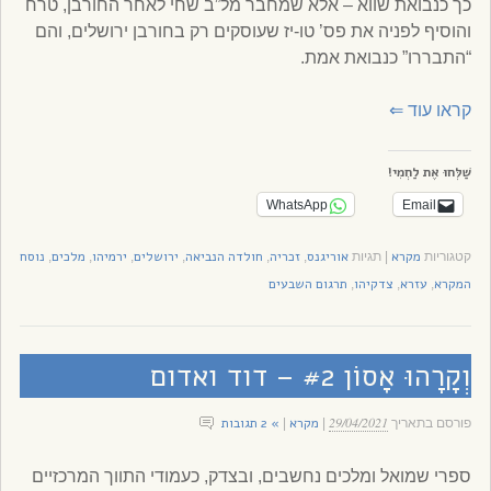
כך כנבואת שווא – אלא שמחבר מל”ב שחי לאחר החורבן, טרח
והוסיף לפניה את פס’ טו-יז שעוסקים רק בחורבן ירושלים, והם
“התבררו” כנבואת אמת.
קראו עוד
⇐
שַׁלְּחוּ אֶת לַחְמִי!
WhatsApp
Email
מקרא
אוריגנס
זכריה
חולדה הנביאה
ירושלים
ירמיהו
מלכים
נוסח
קטגוריות
|
תגיות
,
,
,
,
,
,
המקרא
עזרא
צדקיהו
תרגום השבעים
,
,
,
וְקָרָהוּ אָסוֹן #2 – דוד ואדום
29/04/2021
מקרא
» 2 תגובות
פורסם בתאריך
|
|
ספרי שמואל ומלכים נחשבים, ובצדק, כעמודי התווך המרכזיים