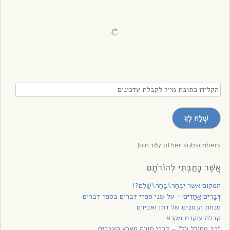
הקלידו
כתובת
מייל
שְׁלַח לְךָ
לקבלת
עדכונים
Join 167 other subscribers
אֲשֶׁר כָּתַבְתִּי לְהוֹרֹתָם
המקום אשר יִבְחַר\בָּחַר\שָׁלֵם?!
דְבָרִים אֲחָדִים – על שני ספרי דברים בספר דברים
מנחת הנסכים של דתן ואבירם
קבלה עוקרת מקרא
“רַב מְחוֹלֵל כֹּל” – דברי תורה מארץ העברים