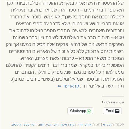
של ההיסטוריה הישראלית במקרא. ההוכחה הבולטת ביותר לכך
היא ספר דברי הימים – הספר הזה, שנראה כתשובה מילולית
למטלה “סכם את התנ”ך בלשונך”, לא ממש ‘סופר’ את התורה
או את ספרי יהושע ושופטים, שלא לדבר על ספרי הנביאים
והכתובים האחרים. למעשה, מחברי הספר הצליחו לדחוס את
3400~ השנים מבריאת העולם ועד לשיבת ציון כבר בשמונת
הפרקים הראשונים של דה”א: פרקים אלה מכילים כמעט אך ורק
רשימות יחס ארוכות, ללא כל איזכור של האירועים ההיסטוריים
המוכרים משאר המקרא – לרבות יציאת מצרים, האירוע
הפופולרי ביותר במקרא, שמחברי דברי הימים הקפידו להתעלם
ממנו לאורך כל ספרם. מצד שני, מפרק ט ואילך, המחברים
העתיקו את רוב ספרי שמואל ומלכים (בשינויים רבים, כמובן),
תוך דגש רב על ימי דוד.
קראו עוד
⇐
שַׁלְּחוּ אֶת לַחְמִי!
WhatsApp
Email
מקרא
אדום
דוד
וקרהו אסון
זאב יעבץ
יואב
יוסף כספי
מלכים
קטגוריות
|
תגיות
,
,
,
,
,
,
,