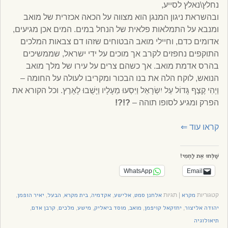
נחלץ\נאלץ לסייע,
ובהשראת ניגון המנגן הוא מצווה על הכאה אכזרית של מואב
ומנבא על התמלאות פלאית של הנחל במים. המים אכן מגיעים,
אדומים כדם, וחיילי מואב הבטוחים שזהו דם צבאות המלכים
התוקפים נחפזים לקרב אך מוכים על ידי ישראל, שממשיכים
בהרס אדמת מואב. אך כשהם צרים על עירו של מלך מואב
הנואש, לוקח הלה את בנו הבכור ומקריבו לעולה על החומה –
וַיְהִי קֶצֶף גָּדוֹל עַל יִשְׂרָאֵל וַיִּסְעוּ מֵעָלָיו וַיָּשֻׁבוּ לָאָרֶץ. וכל הקורא את
הפרק ומגיע לסופו תוהה –
?!?!
קראו עוד
⇐
שַׁלְּחוּ אֶת לַחְמִי!
WhatsApp
Email
מקרא
אלחנן סמט
אלישע
אקדמיה
בית מקרא
הבעל
יאיר הופמן
קטגוריות
|
תגיות
,
,
,
,
,
,
יהודה אליצור
יחזקאל קויפמן
מואב
מוסד ביאליק
מישע
מלכים
קרבן אדם
,
,
,
,
,
,
,
תיאולוגיה