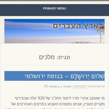
PRIMARY MENU
Skip to content
ארץ העברים
תגית:
מלכים
שְׁלוֹם יְרוּשָׁלָ‍ם – בנוסח ירושלמי
17/05/2023
מקרא
» 4 תגובות
פורסם בתאריך
|
|
מי שעוקב אחרי סדר לימוד התנ”ך של 929 יגלה שבצירוף
מקרים מעניין, אנחנו נמצאים השבוע בפרקים האחרונים של