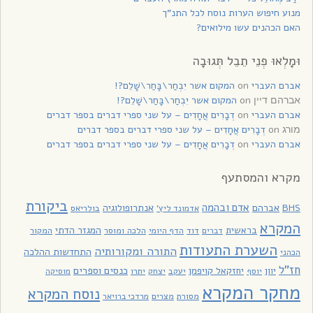
מנוע חיפוש הערות נוסח לכל התנ”ך
האם הכהנים עשו מילואים?
וּמָלְאוּ פְנֵי תֵבֵל תְּגוּבָה
אברם העברי
on
המקום אשר יִבְחַר\בָּחַר\שָׁלֵם?!
on
המקום אשר יִבְחַר\בָּחַר\שָׁלֵם?!
אברהם דיין
אברם העברי
on
דְבָרִים אֲחָדִים – על שני ספרי דברים בספר דברים
on
דְבָרִים אֲחָדִים – על שני ספרי דברים בספר דברים
מורג
אברם העברי
on
דְבָרִים אֲחָדִים – על שני ספרי דברים בספר דברים
מקרא והמסתעף
ביקורת
אדם ובהמה
BHS
אברהם
אנתרופולוגיה
בולריאס
אדמונד ליץ'
המקרא
בראשית
המגזר הדתי
דוד
הלכה ומוסר
המקור
דברים
הדף היומי
השערת התעודות
התורה ומקורותיה
התחדשות ההלכה
הכהני
חז"ל
כנסים וספרים
יוון
יחזקאל קויפמן
יעקב
יתרו
יוסף
יצחק
מוסיקה
מחקר המקרא
נוסח המקרא
מסורת
מצרים
מרדכי ברויאר