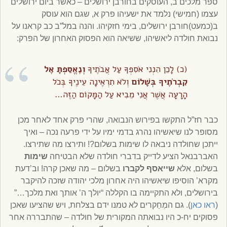
ספר מלכים ב, העוסקים בחורבן ירושלים – כאשר ביום ירושלים
עצמו (חמישי) נלמד את ישעיהו פרק א, שגם הוא עוסק
ב(כמעט)חורבן ירושלים, בימי חזקיהו. והנה במל”ב כב קראנו על
נבואת חולדה ליאשיהו, ששיאה הוא הפסוק האחרון של הפרק:
(כ) לָכֵן הִנְנִי אֹסִפְךָ עַל אֲבֹתֶיךָ
וְנֶאֱסַפְתָּ אֶל
קִבְרֹתֶיךָ בְּשָׁלוֹם
וְלֹא תִרְאֶינָה עֵינֶיךָ בְּכֹל
הָרָעָה אֲשֶׁר אֲנִי מֵבִיא עַל הַמָּקוֹם הַזֶּה…
כבר חז”ל התקשו בפירוש הנבואה, שהרי פרק אחד לאחר מכן
מסופר לנו שיאשיהו נהרג בדמי ימיו על ידי פרעה נכה – ואיך
ייתכן שחולדה ניבאה לו שימות בשלום?! ותירצו מה שתירצו.
האברבנאל הציע לדייק בדברי חולדה שלא הבטיחה
שימות
בשלום, אלא
שייאסף לקברו
בשלום – מה שאכן קרה! וב’דעת
מקרא’ הוסיפו שיאשיהו היה אחרון מלכי יהודה שזכה להיקבר
בירושלים, ולא התקיימה בו הקללה “יולך ה’ אותך ואת מלכך…”
(
ראו כאן
). גם המְחַקרים לא טמנו ידם בצלחת, ויש שהציעו שאכן
פסוקים יח-כ היו נבואתה המקורית של חולדה – שהתבררה אחר