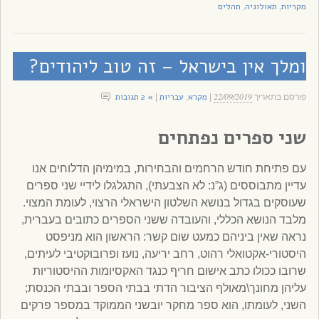
מקריות
תאולוגיה
תהלים
,
,
ומלך אין בישראל – זה טוב ליהודים?
22/09/2019
מקרא
עבריוּת
» 2 תגובות
פורסם בתאריך
|
,
|
שני ספרים נפתחים
עם פתיחת חודש הרחמים והבחירות, במימיהן הדלוחים אנו
עדיין מתבוססים (ג”נ: לא הצבעתי), התגלגלו לידיי שני ספרים
שעוסקים בגדול בנושא השלטון הישראלי הרצוי, לעומת המצוי.
מלבד הנושא הכללי, והעובדה ששני הספרים כתובים בעברית,
נראה שאין ביניהם כמעט שום קשר: הראשון הוא מניפסט
היסטורי-אקטואלי רהוט, רחב יריעה, נועז ופרובוקטיבי לעיתים,
שרובו ככולו כתב אישום חריף כנגד האקסיומות ההיסטוריות
עליהן מחונך\מאולף הציבור הדתי בבתי הספר ובבתי הכנסת;
השני, לעומתו, הוא ספר מחקר יובשני הממוקד במספר פרקים