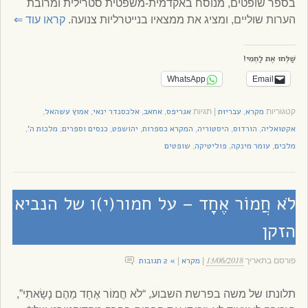
בספר שופטים, מנוסח באקדמית-משפטית סטרילית ומרובת
הערות שוליים, ומציג את ממצאיו בנייטרליות צנועה.
קראו עוד
⇐
שַׁלְּחוּ אֶת לַחְמִי!
WhatsApp
Email
מקרא
עבריוּת
אגריפס
אחאב
אלכסנדר ינאי
אמוץ עשהאל
קטגוריות
,
|
תגיות
,
,
,
,
אקטואליה
הורדוס
היסטוריה
המקרא כספרות
יהושפט
כנסים וספרים
מלכות ה'
,
,
,
,
,
,
,
מלכים
עומר מינקה
פוליטיקה
שופטים
,
,
,
לֹא חֲמוֹר אֶחָד – על חמור(י)ו של הנביא
הזקן
13/06/2018
מקרא
» 2 תגובות
פורסם בתאריך
|
|
תלונתו של משה בפרשת השבוע, “לֹא חֲמוֹר אֶחָד מֵהֶם נָשָׂאתִי”,