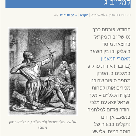
למל”ב ג
23/09/2014
מקרא
» 33 תגובות
פורסם בתאריך
|
|
החודש פורסם כרך
נט של “בית מקרא”
בהוצאת מוסד
ביאליק ובו בין השאר
מאמרי המעניין
(ברובו :) אודות פרק ג
במלכים ב. הפרק
מספר סיפור שרובנו
מכירים אותו לפחות
בקוויו הכלליים – מלך
ישראל יוצא עם מלכי
יהודה ואדום למלחמה
במואב, אך הם
אלישע ומלך ישראל (לא מל”ב ג, אבל לא רחוק
נתקלים בבעיה של
משם)
חוסר במים. אלישע