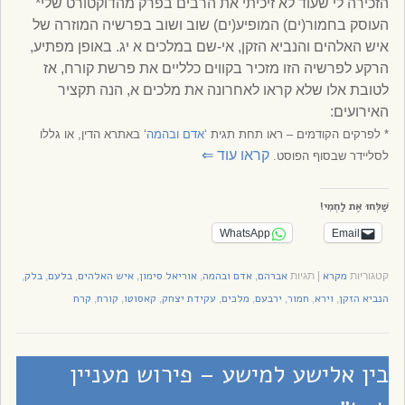
הזכירה לי שעוד לא זיכיתי את הרבים בפרק מהדוקטורט שלי*
העוסק בחמור(ים) המופיע(ים) שוב ושוב בפרשיה המוזרה של
איש האלהים והנביא הזקן, אי-שם במלכים א יג. באופן מפתיע,
הרקע לפרשיה הזו מזכיר בקווים כלליים את פרשת קורח, אז
לטובת אלו שלא קראו לאחרונה את מלכים א, הנה תקציר
האירועים:
* לפרקים הקודמים – ראו תחת תגית ‘
אדם ובהמה
‘ באתרא הדין, או גללו
קראו עוד
⇐
לסליידר שבסוף הפוסט.
שַׁלְּחוּ אֶת לַחְמִי!
WhatsApp
Email
מקרא
אברהם
אדם ובהמה
אוריאל סימון
איש האלהים
בלעם
בלק
קטגוריות
|
תגיות
,
,
,
,
,
,
הנביא הזקן
וירא
חמור
ירבעם
מלכים
עקידת יצחק
קאסוטו
קורח
קרח
,
,
,
,
,
,
,
,
בין אלישע למישע – פירוש מעניין