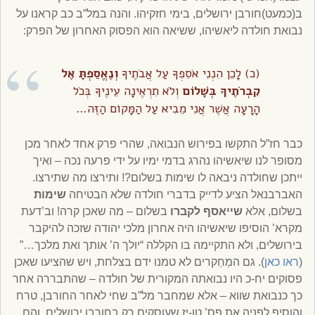
ב(כמעט)חורבן ירושלים, בימי חזקיהו. והנה במל”ב כב קראנו על
נבואת חולדה ליאשיהו, ששיאה הוא הפסוק האחרון של הפרק:
(כ) לָכֵן הִנְנִי אֹסִפְךָ עַל אֲבֹתֶיךָ
וְנֶאֱסַפְתָּ אֶל
קִבְרֹתֶיךָ בְּשָׁלוֹם
וְלֹא תִרְאֶינָה עֵינֶיךָ בְּכֹל
הָרָעָה אֲשֶׁר אֲנִי מֵבִיא עַל הַמָּקוֹם הַזֶּה…
כבר חז”ל התקשו בפירוש הנבואה, שהרי פרק אחד לאחר מכן
מסופר לנו שיאשיהו נהרג בדמי ימיו על ידי פרעה נכה – ואיך
ייתכן שחולדה ניבאה לו שימות בשלום?! ותירצו מה שתירצו.
האברבנאל הציע לדייק בדברי חולדה שלא הבטיחה
שימות
בשלום, אלא
שייאסף לקברו
בשלום – מה שאכן קרה! וב’דעת
מקרא’ הוסיפו שיאשיהו היה אחרון מלכי יהודה שזכה להיקבר
בירושלים, ולא התקיימה בו הקללה “יולך ה’ אותך ואת מלכך…”
(
ראו כאן
). גם המְחַקרים לא טמנו ידם בצלחת, ויש שהציעו שאכן
פסוקים יח-כ היו נבואתה המקורית של חולדה – שהתבררה אחר
כך כנבואת שווא – אלא שמחבר מל”ב שחי לאחר החורבן, טרח
והוסיף לפניה את פס’ טו-יז שעוסקים רק בחורבן ירושלים, והם