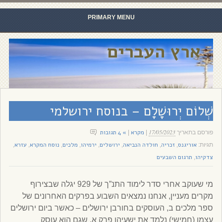
PRIMARY MENU
Skip to content
ארץ העברים
שְׁלוֹם יְרוּשָׁלָ‍ם – בנוסח ירושלמי
17/05/2023
מקרא
» 4 תגובות
פורסם בתאריך
|
|
אוריגנס
זכריה
חולדה הנביאה
ירושלים
ירמיהו
מלכים
נוסח המקרא
עזרא
תגיות:
,
,
,
,
,
,
,
,
צדקיהו
תרגום השבעים
,
מי שעוקב אחרי סדר לימוד התנ”ך של 929 יגלה שבצירוף
מקרים מעניין, אנחנו נמצאים השבוע בפרקים האחרונים של
ספר מלכים ב, העוסקים בחורבן ירושלים – כאשר ביום ירושלים
עצמו (חמישי) נלמד את ישעיהו פרק א, שגם הוא עוסק