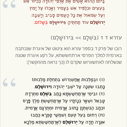
בַּיּוֹם הַהוּא אָשִׂים אֶת אַלֻּפֵי יְהוּדָה כְּכִיּוֹר אֵשׁ
בְּעֵצִים וּכְלַפִּיד אֵשׁ בְּעָמִיר וְאָכְלוּ עַל יָמִין
וְעַל שְׂמֹאול אֶת כָּל הָעַמִּים סָבִיב וְיָשְׁבָה
יְרוּשָׁלַ‍ִם
עוֹד תַּחְתֶּיהָ
בִּירוּשָׁלָ‍ִם
בְּשָׁלוֹם
.
עזרא ד ז (בִּשְׁלָם >> בִּירוּשָׁלִַם)
רובו של פרק ד בספר עזרא הוא ציטוט של איגרת שנכתבה
בארמית למלך הפרסי ארתחששתא, על רקע איגרת שטנה
שנשלחה לאחשוורוש שקדם לו (כך נראה מההקשר):
(ו) וּבְמַלְכוּת אֲחַשְׁוֵרוֹשׁ בִּתְחִלַּת מַלְכוּתוֹ
כָּתְבוּ שִׂטְנָה עַל יֹשְׁבֵי יְהוּדָה
וִירוּשָׁלָ‍ִם
.
(ז) וּבִימֵי אַרְתַּחְשַׁשְׂתָּא כָּתַב
בִּשְׁלָם
מִתְרְדָת
טָבְאֵל וּשְׁאָר כְּנָו‍ֹתָיו עַל אַרְתַּחְשַׁשְׂתְּ מֶלֶךְ פָּרָס
וּכְתָב הַנִּשְׁתְּוָן כָּתוּב אֲרָמִית וּמְתֻרְגָּם אֲרָמִית.
(ח) רְחוּם בְּעֵל טְעֵם וְשִׁמְשַׁי סָפְרָא כְּתַבוּ
אִגְּרָה חֲדָה עַל
יְרוּשְׁלֶם
לְאַרְתַּחְשַׁשְׂתְּא מַלְכָּא