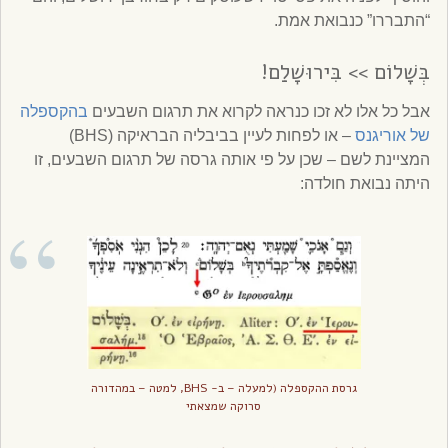
“התבררו” כנבואת אמת.
בְּשָׁלוֹם >> בִּירוּשָׁלִַם!
אבל כל אלו לא זכו כנראה לקרוא את תרגום השבעים
בהקספלה
של אוריגנס
– או לפחות לעיין בביבליה הבראיקה (BHS)
המציינת לשם – שכן על פי אותה גרסה של תרגום השבעים, זו
היתה נבואת חולדה:
גרסת ההקספלה (למעלה – ב- BHS, למטה – במהדורה
סרוקה שמצאתי