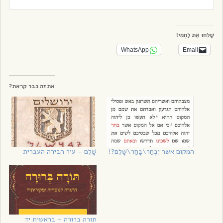
שַׁלְּחוּ אֶת לַחְמִי!
WhatsApp
Email
את זה כבר קראת?
המקום אשר יִבְחַר\בָּחַר\שָׁלֵם?!
שָׁלֵם – עיר הבירה העברית
תורה ברורה – בראשית יד