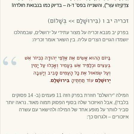
צִדְקִיָּהוּ עִוֵּר”), והשנייה בפס’ ד-ה – בדיוק כמו בנבואת חולדה!
זכריה יב ו (בִּירוּשָׁלִַם >> בְּשָׁלוֹם)
בפרק יב מנבא זכריה על מצור עתידי על ירושלים, שבמהלכו
יושמדו הגויים הצרים עליה. בין השאר אומר זכריה:
בַּיּוֹם הַהוּא אָשִׂים אֶת אַלֻּפֵי יְהוּדָה כְּכִיּוֹר אֵשׁ
בְּעֵצִים וּכְלַפִּיד אֵשׁ בְּעָמִיר וְאָכְלוּ עַל יָמִין
וְעַל שְׂמֹאול אֶת כָּל הָעַמִּים סָבִיב וְיָשְׁבָה
יְרוּשָׁלַ‍ִם
עוֹד תַּחְתֶּיהָ
בִּירוּשָׁלָ‍ִם
.
המילה “ירושלם” חוזרת בפרק הזה 11 פעמים (ב- 14 פסוקים
בלבד!), אבל האיזכור שלה בסוף הפסוק תמוה מאוד. נראה יותר
סביר לוותר על מופע אחד של המילה ולהישאר עם עשרה
איזכורים – ולגרוס כך: