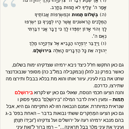
(ד) אַךְ שְׁמַע דְּבַר ה’ צִדְקִיָּהוּ מֶלֶךְ יְהוּדָה כֹּה
אָמַר ה’ עָלֶיךָ לֹא תָמוּת בֶּחָרֶב.
(ה)
בְּשָׁלוֹם
תָּמוּת
וּכְמִשְׂרְפוֹת אֲבוֹתֶיךָ
הַמְּלָכִים הָרִאשֹׁנִים אֲשֶׁר הָיוּ לְפָנֶיךָ כֵּן יִשְׂרְפוּ
לָךְ וְהוֹי אָדוֹן יִסְפְּדוּ לָךְ כִּי דָבָר אֲנִי דִבַּרְתִּי
נְאֻם ה’.
(ו) וַיְדַבֵּר יִרְמְיָהוּ הַנָּבִיא אֶל צִדְקִיָּהוּ מֶלֶךְ
יְהוּדָה אֵת כָּל הַדְּבָרִים הָאֵלֶּה
בִּירוּשָׁלָ‍ִם
.
גם כאן התקשו חז”ל כיצד ניבא ירמיהו שצדקיהו ימות בשלום,
כאשר בפרק נב להלן (ובמקבילה במל”ב כה) מסופר שנבוכדנצר
שחט את בניו לעיניו, עיוור אותו והוא מת בכלא בבבל! ותירצו מה
שתירצו, כדרכם.
והנה הציעו חכמי הנוסח, שאולי גם כאן יש לקרוא
בִּירוּשָׁלִַם
תָּמוּת
– ומעין ראיה לדבר המילה “בִּירוּשָׁלָ‍ִם” בסוף פסוק ו
שנראית כמיותרת. אמנם הנבואה הזו לא התקיימה גם היא, אבל
גם כאן הציעו המְחַקרים ששתי נבואות בדבר – האחת בפס’ ב-ג
בהם מנבא ירמיהו רעה על ירושלים ועל צדקיהו (“וּבְיָדוֹ תִּנָּתֵן
וְעֵינֶיךָ אֶת עֵינֵי מֶלֶךְ בָּבֶל תִּרְאֶינָה…” – רמז ברור ל”וְאֶת עֵינֵי