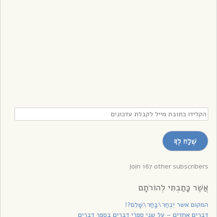
הקלידו
כתובת
מייל
שְׁלַח לְךָ
לקבלת
עדכונים
Join 167 other subscribers
אֲשֶׁר כָּתַבְתִּי לְהוֹרֹתָם
המקום אשר יִבְחַר\בָּחַר\שָׁלֵם?!
דְבָרִים אֲחָדִים – על שני ספרי דברים בספר דברים