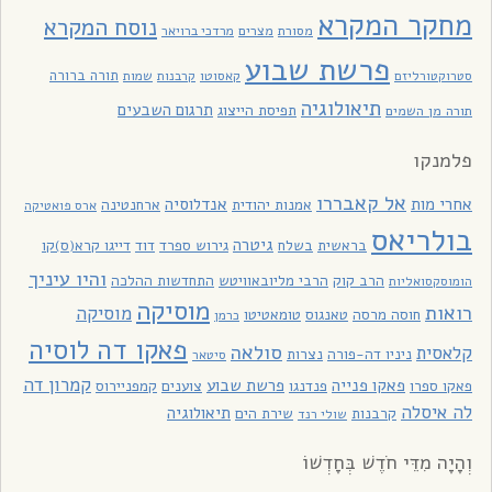
מחקר המקרא
נוסח המקרא
מסורת
מצרים
מרדכי ברויאר
פרשת שבוע
תורה ברורה
סטרוקטורליזם
קאסוטו
קרבנות
שמות
תיאולוגיה
תרגום השבעים
תפיסת הייצוג
תורה מן השמים
פלמנקו
אל קאבררו
אחרי מות
אנדלוסיה
אמנות יהודית
ארחנטינה
ארס פואטיקה
בולריאס
גיטרה
בראשית
בשלח
גירוש ספרד
דוד
דייגו קרא(ס)קו
והיו עיניך
הרב קוק
הרבי מליובאוויטש
התחדשות ההלכה
הומוסקסואליות
מוסיקה
רואות
מוסיקה
חוסה מרסה
טאנגוס
טומאטיטו
כרמן
פאקו דה לוסיה
סולאה
קלאסית
ניניו דה-פורה
נצרות
סיטאר
קמרון דה
פאקו פנייה
פרשת שבוע
פאקו ספרו
פנדנגו
צוענים
קמפניירוס
לה איסלה
תיאולוגיה
קרבנות
שירת הים
שולי רנד
וְהָיָה מִדֵּי חֹדֶשׁ בְּחָדְשׁוֹ