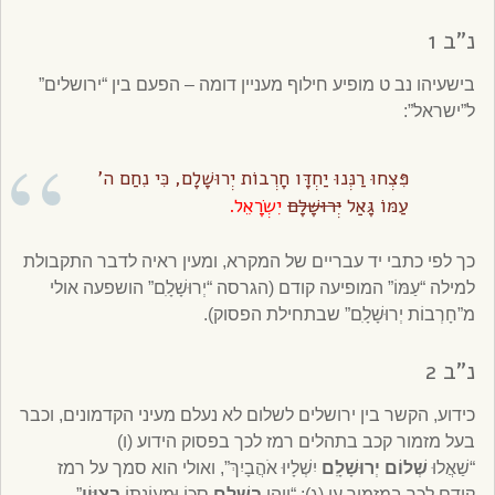
נ”ב 1
בישעיהו נב ט מופיע חילוף מעניין דומה – הפעם בין “ירושלים”
ל”ישראל”:
פִּצְחוּ רַנְּנוּ יַחְדָּו חָרְבוֹת יְרוּשָׁלָ‍ִם, כִּי נִחַם ה’
עַמּוֹ גָּאַל
יְרוּשָׁלָ‍ִם
יִשְׂרָאֵל.
כך לפי כתבי יד עבריים של המקרא, ומעין ראיה לדבר התקבולת
למילה “עַמּוֹ” המופיעה קודם (הגרסה “יְרוּשָׁלָ‍ִם” הושפעה אולי
מ”חָרְבוֹת יְרוּשָׁלָ‍ִם” שבתחילת הפסוק).
נ”ב 2
כידוע, הקשר בין ירושלים לשלום לא נעלם מעיני הקדמונים, וכבר
בעל מזמור קכב בתהלים רמז לכך בפסוק הידוע (ו)
“שַׁאֲלוּ
שְׁלוֹם
יְרוּשָׁלִָם
יִשְׁלָיוּ אֹהֲבָיִךְ”, ואולי הוא סמך על רמז
קודם לכך במזמור עו (ג): “וַיְהִי
בְשָׁלֵם
סֻכּוֹ וּמְעוֹנָתוֹ
בְצִיּוֹן
” –