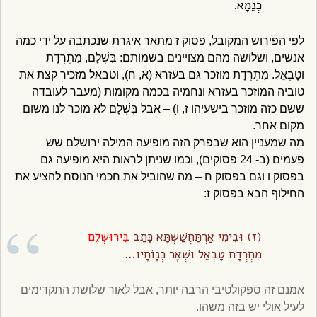
כְּנֵמָא.
לפי הפירוש המקובל, פסוק ז מתאר איגרת שנכתבה על ידי כמה
אנשים, ושלושה מהם מצויינים בשמותם: בִּשְׁלָם, מִתְרְדָת
וטָבְאֵל. מִתְרְדָת מוזכר גם בעזרא (א, ח), וטבאל מזכיר קצת את
טוביה המוזכר בעזרא ונחמיה בכמה מקומות (מעבר לעובדה
ששם כזה מוזכר בישעיהו ז, ו) – אבל בִּשְׁלָם לא מוכר לנו משום
מקום אחר.
מה שמעניין הוא שבפרק הזה מופיעה המילה ירושלם שש
פעמים (ב- 24 פסוקים), וכמו שניתן לראות היא מופיעה גם
בפסוק ו וגם בפסוק ח – מה שהוביל את חכמי הנוסח להציע את
החילוף הבא בפסוק ז:
(ז) וּבִימֵי אַרְתַּחְשַׁשְׂתָּא כָּתַב
בִּירוּשְׁלֶם
מִתְרְדָת טָבְאֵל וּשְׁאָר כְּנָו‍ֹתָיו…
אמנם זה ספקולטיבי הרבה יותר, אבל לאור שלושת התקדימים
לעיל אולי יש בזה משהו.