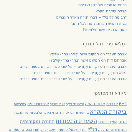
מנחת הנסכים של דתן ואבירם
קבלה עוקרת מקרא
“רַב מְחוֹלֵל כֹּל” – דברי תורה מארץ העברים
מנוע חיפוש הערות נוסח לכל התנ”ך
האם הכהנים עשו מילואים?
וּמָלְאוּ פְנֵי תֵבֵל תְּגוּבָה
אברם העברי
on
המקום אשר יִבְחַר\בָּחַר\שָׁלֵם?!
on
המקום אשר יִבְחַר\בָּחַר\שָׁלֵם?!
אברהם דיין
אברם העברי
on
דְבָרִים אֲחָדִים – על שני ספרי דברים בספר דברים
on
דְבָרִים אֲחָדִים – על שני ספרי דברים בספר דברים
מורג
אברם העברי
on
דְבָרִים אֲחָדִים – על שני ספרי דברים בספר דברים
מקרא והמסתעף
אדם ובהמה
BHS
אברהם
אנתרופולוגיה
בולריאס
אדמונד ליץ'
אורי שרקי
ביקורת המקרא
בראשית
המגזר
דוד
הלכה ומוסר
דברים
הדף היומי
השערת התעודות
התורה ומקורותיה
הדתי
המקור הכהני
חז"ל
כנסים וספרים
התחדשות ההלכה
יוון
יחזקאל קויפמן
יעקב
יתרו
יצחק