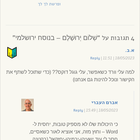
ופרשת לך לך
4 תגובות על “
”
שְׁלוֹם יְרוּשָׁלָ‍ם – בנוסח ירושלמי
א.ב.
Reply
|
18/05/2023 | 11:51
למה עלי וורד כשאפשר, עלי גוגל דוקס?? (כדי שתוכל לשתף את
הקישור ונוכל להינות גם אנחנו)
אברם העברי
Reply
|
18/05/2023 | 15:49
כי היכולות שלו לא מספיק טובות, יחסית ל-
Word – וחוץ מזה, אני אוציא לאור כשאסיים,
חסר לי עוד ישעיהו-ירמיהו-יחזקאל (בקטנה,