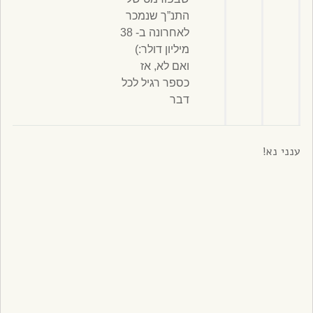
התנ”ך שנמכר
לאחרונה ב- 38
מיליון דולר:)
ואם לא, אז
כספר רגיל לכל
דבר
ענני נא!