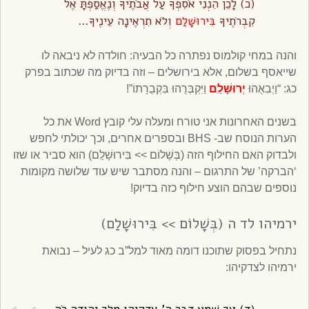
(כ) לָכֵן הִנְנִי אֹסִפְךָ עַל אֲבֹתֶיךָ וְנֶאֱסַפְתָּ אֶל
קִבְרֹתֶיךָ
בִּירוּשָׁלִַם
וְלֹא תִרְאֶינָה עֵינֶיךָ…
והנה במחי קולמוס נפתרה כל הבעיה: חולדה לא ניבאה לו
שייאסף בשלום, אלא בירושלים – וזה בדיוק מה שכתוב בפרק
כג: “וַיְבִאֻהוּ
יְרוּשָׁלַ‍ִם
וַיִּקְבְּרֻהוּ בִּקְבֻרָתוֹ”!
בשנים האחרונות אני טורח ומעלה עלי קובץ Word את כל
הערות הנוסח שב- BHS ובספרים אחרים, וכך יכולתי לחפש
ולבדוק האם החילוף הזה (בְּשָׁלוֹם >> בִּירוּשָׁלִַם) הוא סביר או שזו
‘הברקה’ של התרגום – והנה מסתבר שיש עוד שלושה מקומות
נוספים שבהם הוצע חילוף כזה בדיוק!
ירמיהו לד ה (בְּשָׁלוֹם >> בִּירוּשָׁלִַם)
נתחיל בפסוק שתוכנו דומה מאוד למל”ב כג לעיל – נבואת
ירמיהו לצדקיהו: