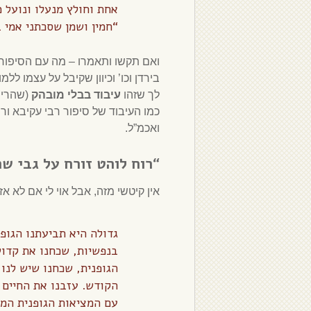
אחת וחולץ מנעלו ונועל מ
“חמין ושמן שסכתני אמי ב
ואם תקשו ותאמרו – מה עם הסיפור ה
בירדן וכו’ וכיוון שקיבל על עצמו ל
לך שזהו
עיבוד בבלי מובהק
(שהרי ז
כמו העיבוד של סיפור רבי עקיבא ורח
ואכמ”ל.
“
רוח לוהט זורח על גבי ש
אין קיטשי מזה, אבל אוי לי אם לא א
גדולה היא תביעתנו הגופנ
בנפשיות, שכחנו את קדוש
הגופנית, שכחנו שיש לנו
הקודש. עזבנו את החיים
עם המציאות הגופנית המו