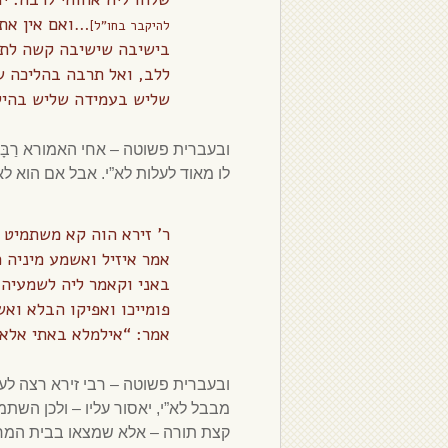
…
ואם אין את
להיקבר בחו”ל]
בישיבה שישיבה קשה לתח
ללב, ואל תרבה בהליכה ש
שליש בעמידה שליש בהיל
ובעברית פשוטה – אחי האמורא רַבּ
לו מאוד לעלות לא”י. אבל אם הוא 
ר’ זירא הוה קא משתמיט
אמר איזיל ואשמע מיניה מ
באני וקאמר ליה לשמעיה: 
פומייכו ואפיקו הבלא ואש
אמר: “אילמלא באתי אלא ל
ובעברית פשוטה – רבי זירא רצה לע
מבבל לא”י, יאסור עליו – ולכן השת
קצת תורה – אלא שמצאו בבית המר