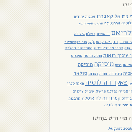
נקו
אל קאבררו
י מות
אמנות יהודית
לוסיה
ארחנטינה
ארס פואטיקה
בא
לריאס
גיטרה
בראשית
בשלח
ש ספרד
דוד
דייגו קרא(ס)קו
הומוסקסואליות
קוק
הרבי מליובאוויטש
התחדשות ההלכה
ו עיניך רואות
חוסה מרסה
טאנגוס
מוסיקה
מוסיקה
טיטו
כרמן
סולאה
סית
ניניו דה-פורה
נצרות
פאקו דה לוסיה
פאקו ספרו
ר
 פנייה
פרשת שבוע
פנדנגו
צוענים
קמרון דה לה איסלה
יירוס
קרבנות
תיאולוגיה
 הים
ָה מִדֵּי חֹדֶשׁ בְּחָדְשׁוֹ
August 202