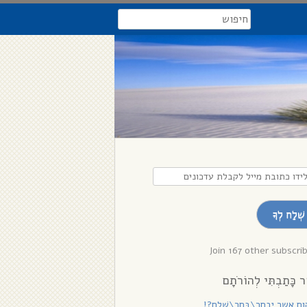
search
דו
בת
שְׁלַח לְךָ
לת
נים
Join 167 other subscri
ר כָּתַבְתִּי לְהוֹרֹתָם
ם אשר יִבְחַר\בָּחַר\שָׁלֵם?!