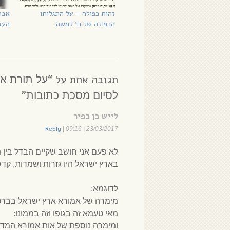
זהות כפולה – על התגלותו
אבר
הכפולה של ה’ למשה
העבר
תגובה אחת על “
על תורת אר
”
לסיום מסכת כתובות
לייש בן כפיר
Reply
|
23/03/2017 | 09:16
לא פעם אני חושב שקיים הבדל בין 
בארץ ישראל היו גזרות ושמדות, קדש
לדוגמא:
מימרה של אמורא ארץ ישראל בברכות
מאי טעמא זה בגופו וזה בממונו:
ומימרה נוספת של אות אמורא המד