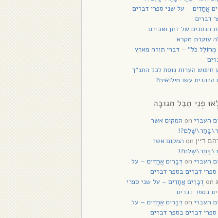
רִים אֲחָדִים – על שני ספרי דברים
 דברים
 הנסכים של דתן ואבירם
ה עוקרת מקרא
 מְחוֹלֵל כֹּל” – דברי תורה מארץ
רים
 חיפוש הערות נוסח לכל התנ”ך
הכהנים עשו מילואים?
ְאוּ פְנֵי תֵבֵל תְּגוּבָה
ם העברי
on
המקום אשר
ַר\בָּחַר\שָׁלֵם?!
on
המקום אשר
ם דיין
ַר\בָּחַר\שָׁלֵם?!
ם העברי
on
דְבָרִים אֲחָדִים – על
ספרי דברים בספר דברים
on
דְבָרִים אֲחָדִים – על שני ספרי
ם בספר דברים
ם העברי
on
דְבָרִים אֲחָדִים – על
ספרי דברים בספר דברים