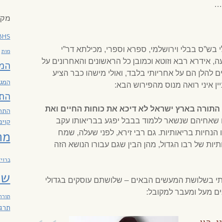
!…
מקר
BHS
 בש”ס בבלי וירושלמי, ספרא וספרי, מכילתא דר”י
מות
 אידרא רבא וזוטא וכמובן כל הראשונים והאחרונים על
המ
ם להלן הם על אחריותי בלבד, ואולי מישהו כבר הציע
המגז
ין איני רואה מנוס מהפירוש הבא:
הת
 התורה בארץ ישראל לא דיכא את כוחות החיים ואת
התח
שאחיהם שנשאר ללמוד בבבל יפגע בבריאותו עקב
קויפ
מח
ו הנחיות בריאותיות. גם רבי זירא, לפני שעלה, שמח
יות של רבו הגדול, מהן הבין שגם עבורו הנושא הזה
ברוי
שב
אתי בשלושת המעשים הבאים – שלושתם עוסקים בגדולי
ם מעל ומעבר למקובל:
תורה
תרג