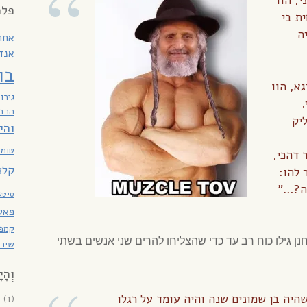
י, הוו
פלמ
ית בי
ה
אחר
אנד
בו
גא, הוו
גירו
.
הרב 
יק
והי
טומא
 דהכי,
קלא
 להו:
נה?…”
סיטא
פאקו
קמפנ
נן גילו כוח רב עד כדי שהצליחו להרים שני אנשים בשתי
שירת
וְהָי
שהיה בן שמונים שנה והיה עומד על רגלו
6
(1)