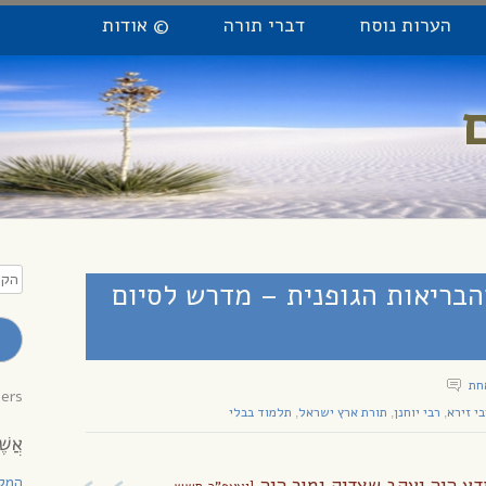
הערות נוסח
דברי תורה
© אודות
הקלי
הבריאות הגופנית – מדרש לסיום
כתו
מייל
לקב
עדכו
חת
bers
בי זירא
רבי יוחנן
תורת ארץ ישראל
תלמוד בבלי
,
,
,
אֲשֶׁ
המקו
ודע היה יעקב שצדיק גמור היה