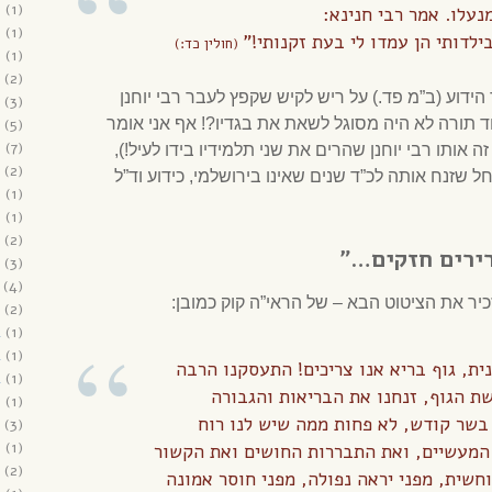
6
(1)
נעלו. אמר רבי חנינא:
6
(1)
ילדותי הן עמדו לי בעת זקנותי!”
(חולין כד:)
6
(1)
(2)
ידוע (ב”מ פד.) על ריש לקיש שקפץ לעבר רבי יוחנן
(3)
למוד תורה לא היה מסוגל לשאת את בגדיו?! אף אני אומר
(5)
6
(7)
ה אותו רבי יוחנן שהרים את שני תלמידיו בידו לעיל!),
(2)
ל שזנח אותה לכ”ד שנים שאינו בירושלמי, כידוע וד”ל
5
(1)
5
(1)
(2)
רירים חזקים…”
(3)
(4)
זכיר את הציטוט הבא – של הראי”ה קוק כמובן:
(2)
4
(1)
4
(1)
ית, גוף בריא אנו צריכים! התעסקנו הרבה
4
(1)
ת הגוף, זנחנו את הבריאות והגבורה
3
(1)
 בשר קודש, לא פחות ממה שיש לנו רוח
(3)
3
(1)
 המעשיים, ואת התבררות החושים ואת הקשור
(2)
חשית, מפני יראה נפולה, מפני חוסר אמונה