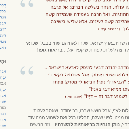
[ואעפ”כ חשש
דְבָ
ה עולה, הזהר בשלשה דברים: אל תרבה
בספר
תוניות, ואל תרבה בעמידה שעמידה קשה
מנחת
הליכה קשה לעינים. אלא שליש בישיבה
קבל
וך.
(כתובות קיא.)
“רַב
העב
מנוע
ָה שחיו בארץ ישראל, שלחו לאחִיהם שחי בבבל, שכדאי
האם 
לא רוצה לעלות, לפחות שיקפיד על…
בריאות גופו!
וּמָל
 מדרב יהודה דבעי למיסק לארעא דישראל…
אבר
ילתא ואיתי ואיסק. אזל אשכחיה דקאי בי
יִבְח
“הביאו לי נתר! הביאו לי מסרק! פתחו
אברה
תו ממיא דבי באני!”
יִבְח
אבר
שמוע דבר זה – דיִי!”
(שבת מא.)
שני 
מורג
לות לא”י, אבל חשש שרבו, רב יהודה, שאסר לעלות
דברי
מט ממנו. לפני שעלה, החליט בכל זאת לשמוע ממנו עוד
אבר
חץ,
נותן הנחיות בריאותיות למשרתיו
– וזה הרשים
שני 