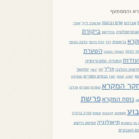
א והמסתעף
אדם ובהמה
אברהם
אדמונד ליץ'
אחרי
ביקורת
אנתרופולוגיה
בולריאס
קרא
בראשית
דוד
הלכה ומוסר
הדף היומי
השערת
ר הדתי
המקור הכהני
עודות
התורה ומקורותיה
חז"ל
דשות ההלכה
יוון
יחזקאל
יוסף
כנסים וספרים
מן
יעקב
יתרו
יצחק
מוסיקה
קר המקרא
מסורת
מצרים
מרדכי
פרשת
נוסח המקרא
אר
וע
תורה ברורה
קאסוטו
קרבנות
שמות
תיאולוגיה
תפיסת הייצוג
 מן השמים
ום השבעים