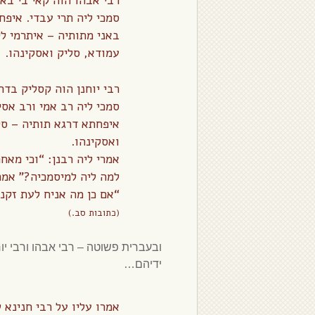
רבי אבהו הוה קאי בי באנ
סמכי ליה תרי עבדי. איפח
באני מתותיה – איתרמי לי
עמודא, סליק ואסקינהו.
רבי יוחנן הוה קסליק בדר
סמכי ליה רב אמי ורב אסי
איפחתא דרגא תותיה – סל
ואסקינהו.
אמרי ליה רבנן: “וכי מאחר
למה ליה למיסמכיה?” אמר
“אם כן מה אניח לעת זק
(כתובות סב.)
ובעברית פשוטה – רבי אבהו ורבי יוח
ידיהם…
אמרו עליו על רבי חנינא 