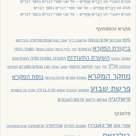
אברם העברי
on
דְבָרִים אֲחָדִים – על שני ספרי דברים בספר דברים
on
דְבָרִים אֲחָדִים – על שני ספרי דברים בספר דברים
מורג
אברם העברי
on
דְבָרִים אֲחָדִים – על שני ספרי דברים בספר דברים
מקרא והמסתעף
אדם ובהמה
BHS
אברהם
אנתרופולוגיה
בולריאס
אדמונד ליץ'
אחרי מות
ביקורת המקרא
בראשית
המגזר הדתי
דוד
הלכה ומוסר
הדף היומי
השערת התעודות
התורה ומקורותיה
התחדשות
המקור הכהני
חז"ל
כנסים וספרים
ההלכה
יוון
יחזקאל קויפמן
יעקב
יתרו
יוסף
יצחק
מוסיקה
מחקר המקרא
נוסח המקרא
מסורת
מצרים
מרדכי ברויאר
פרשת שבוע
תורה ברורה
תורה מן השמים
קאסוטו
קרבנות
שמות
תיאולוגיה
תרגום השבעים
תפיסת הייצוג
פלמנקו
אל קאבררו
אחרי מות
אנדלוסיה
אמנות יהודית
ארחנטינה
ארס פואטיקה
בולריאס