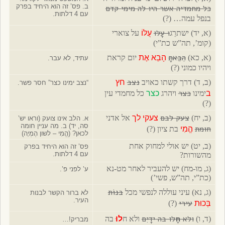
ב. פס’ זה הוא היחיד בפרק
כל מחמדיה אשר היו לה מימי קדם
עם 4 דלתות.
בנפל עמה… (?)
ו עָלוּ
(א, יד) ישתרֵג
עֻלּוֹ
על צוארי
(קומ’, תה”ש כת”י)
הֵבֵאתָ
(א, כא)
הָבֵא אֶת
יום קראת
עתיד, לא עבר.
ויהיו כמוני (?)
נצב
(ב, ד) דרך קשתו כאויב
חץ
“נצב ימינו כצר” חסר פשר.
כצר
ב
ימינו
ויהרג
כצר
כל מחמדי עין
(?)
צעק לבם
(ב, יח)
צעקי לך
אל אדני
א. הלב אינו צועק (וראו יש’
סה, יד) ב. מה עניין חומה
חומת
הֱמִי
בת ציון (?)
לכאן? (הֱמִי – לשון הֶמְיָה)
(ב, יט) יש אולי למחוק אחת
פס’ זה הוא היחיד בפרק
עם 4 דלתות.
מהשורות?
(ג, מו-מח) יש להעביר לאחר מט-נא
ע’ לפני פ’.
(כת”י, תה”ש, פשי’)
בנוֹת
(ג, נא) עיני עוללה לנפשי מכל
לא ברור הקשר לבנות
העיר.
עירי
בְּכוּת
(?)
ולא
חָ
לו בה ידָיִם
(ד, ו)
ולא ח
לוּ
בה
מבריק!…