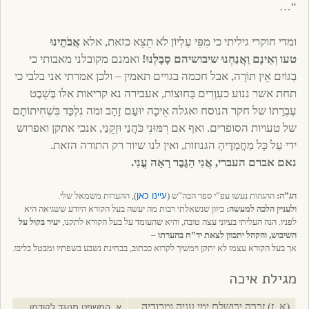
“…
ומדי חוקרי גיליתי כי מִפִּי עֶלְיוֹן לֹא תֵצֵא כזאת, אלא
אֲבֹתֵינוּ
טעו וְאֵינָם וַאֲנַחְנוּ שיבושיהם סָבָלְנוּ!
ואמנם מקובלני מאבותי כי
בַגּוֹיִם אֵין תּוֹרָה, אבל חכמה בגויים תאמין – ולכן אמרתי אני בלבי כי
תחת אשר ננוע כעִוְרִים בַּחוּצוֹת, אעבירה נא קריאות אלו בְּשֵׁבֶט
עֶבְרָתוֹ של חקר הנוסח ואגלה אֵיכָה יוּעַם זָהָב ומה נִלְכַּד בִּשְׁחִיתוֹתָם
של טעויות הסופרים. ואף אם רִמּוּנִי כֹּהֲנַי וּזְקֵנַי, אנכי אתקן ואפרוש
ידי עַל כָּל מַחֲמַדֶּיהָ הגנוזות, ואין לנו שיור רק התורה הזאת.
נאם אברם העברי, אֲנִי הַגֶּבֶר רָאָה עֳנִי.
הג”ה:
ההגהות נעשו עפ”י ספר הבה”ש (
עיינו כאן
), ההערות משמאל שלי.
ולעניין הלכה למעשה:
כיוון שנשאלתי רבות מה יעשה בעל הקורא היודע ששגיאה היא
לפניו. הנה העליתי בעיוני עצה טובה, והיא שהעומד על בעל הקורא לתקנו,
יעיר בקול על
השיבוש, והקהל יתכוון לצאת יד”ח בהערתו
–
אך בעל הקורא עצמו לא יתקן וימשיך לקרוא ככתוב, בבחינת נשבע בשפתיו ומבטל בליבו.
מגילת איכה
(א, ז) זכרה ירושלם ימי עניה ומרודיה
א. המשפט מנוגד לקודמו.