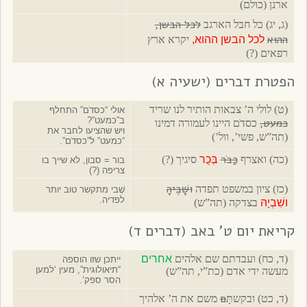
ארנן (כולם)
לכל הבשן,
(ג, יג) כל חבל הארגב
ההוא
לכל הבשן ההוא,
יקרא ארץ
רפאים (?)
הפטרת דברים (ישעיה א)
(ט) לולי ה’ צבאות הותיר לנו שריד
אולי “כסדֹם” התחלף
ב”כמעט”?
כמעט,
כסדֹם היינו לעמורה דמינו
ויש שהציעו לחבר את
(תה”ש, פשי’, וול’)
“כמעט” ל”כסדֹם”.
כַּבֹּר
(כה) ואצרף
בְּכֻר
סיגיך (?)
בור = סבון, לא שייך בו
צריפה (?)
ושָׁבֶיהָ
(כז) ציון במשפט תפדה
שֶׁבי מתקשר טוב יותר
לפדיה.
ושִׁבְיָהּ
בצדקה (תה”ש)
קריאת יום ט’ באב (דברים ד)
(ד, כח) ועבדתם שם אלהים
אחרים
ייתכן שזו הוספה
“תיאולוגית”, מעין ‘למען
מעשה ידי אדם (כת”י, תה”ש)
הסר ספק’.
ם
(ד, כט) ובקשתָּ
משם את ה’ אלהיך