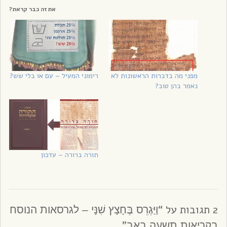
את זה כבר קראת?
מפני מה בדברות הראשונות לא
רימוני המעיל – עם או בלי שש?
נאמר בהן טוב?
תורה ברורה – עדכון
2 תגובות על “
וַיַּגְרֵס בֶּחָצָץ שִׁנָּי – לגרסאות הנוסח
”
בקריאות תשעה באב