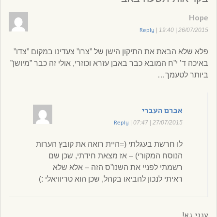
Hope
Reply
|
26/07/2015 | 19:40
פלא שלא הבאת את התיקון הישן של ”צרו” צעדינו במקום ”צדו”
באיכה ד’ י”ח המובא כבר באבן עזרא וכוזרי, אולי זה כבר ”מיושן”
ביותר לטעמך…
אברם העברי
Reply
|
27/07/2015 | 07:47
לו חרשת בעגלתי (=היית רואה את קובץ הערות
הנוסח המקורי) – אז מצאת חידתי, שכן שם
רשמתי לפניי את השנו”ס הזה – אלא שלא
ראיתי לנכון להביאו בקהל, שכן הוא טריוויאלי :)
ענני נא!