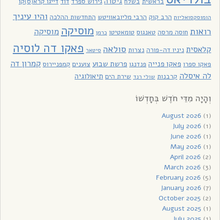
גיטרה
בראשית
בשלח
גירוש ספרד
דוד
דייגו קרא(ס)קו
והיו עיניך
הרב קוק
הרבי מליובאוויטש
התחדשות ההלכה
הומוסקסואליות
מוסיקה
רואות
מוסיקה
חוסה מרסה
טאנגוס
טומאטיטו
כרמן
פאקו דה לוסיה
סולאה
קלאסית
ניניו דה-פורה
נצרות
סיטאר
קמרון דה
פאקו פנייה
פרשת שבוע
פאקו ספרו
פנדנגו
צוענים
קמפניירוס
לה איסלה
תיאולוגיה
קרבנות
שירת הים
שולי רנד
וְהָיָה מִדֵּי חֹדֶשׁ בְּחָדְשׁוֹ
August 2026
(1)
July 2026
(1)
June 2026
(1)
May 2026
(1)
April 2026
(2)
March 2026
(3)
February 2026
(5)
January 2026
(7)
October 2025
(2)
August 2025
(1)
July 2025
(1)