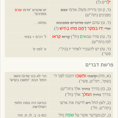
י
לָ
דִים (?)
עצם
(ד, ז) זכו נזיריה משלג אדמו
יש שהציעו “אדמו
עורם
מפנינים”.
מפנינים (תה”ש)
יזבו מדקרים מתנובת
(ד, ט) שהם
נפלא!…
שדי
יַדּוּ בִמְקֹר דָמָם מֵתוּ בְחִישׁ
(?)
קָראו
(ד, טו) סורו טמא
ים
(וול’)
קִראו
ל’ רבים + בציווי.
למו (תה”ש)
(ד, טז) יש להעביר לאחר יז (כת”י,
ע’ לפני פ’.
פשי’)
פרשת דברים
ותָשֻבו
(א, מה)
ותֵּשְׁבו
ותבכו לפני ה’
הרי לא בכו קודם! והשוו
הפס’ הבא: “ותֵשבו בקדש”.
(שומ’, תה”ש, פשי’)
בדרך
(ב, כז) בדרך
אלך (תה”ש)
בדרך
בדרך
המלך
אלך (וול’)
רש
(ב, לא) החל
לרשת את ארצו
כנראה היה נוסח חלופי
רש\לרשת.
(תה”ש, וול’)
(ג, יב) מערער אשר על
שפת
נחל
כמו ב- ב, לו; מ, מח.