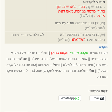
מוצע לקרוא:
…דבר שקר,
העווּ, נלאו שוּב. תוֹך
בתוֹך, מרמה במרמה, מאנו דעת
אותי…
(תה”ש?)
את העם הזה
(ט, יד) הנני מאכילם
לענה (תה”ש)
(ט, כ) כי עלה מות בחלונינו בא
לא כולם גרים בארמונות…
בארמנותינו
באדמתנו
(תה”ש)
מקרא
טקסט שאיננו
טקסט שנוסף
טקסט שתוקן
||
כת”י
– כתבי יד של המקרא
מימי הביניים ||
שומ’
– הנוסח השומרוני של התורה, ימה”ב ||
תה”ש
– תרגום
השבעים (יוונית, מאות 1-3 לפה”ס ||
פשי’
– פשיטתא (התרגום הסורי למקרא,
מאה 2) ||
וול’
– וולגטה (התרגום הלטיני למקרא, מאה 4) ||
?
– הצעת תיקון
מסברה.
שַׁלְּחוּ אֶת לַחְמִי!
WhatsApp
Email