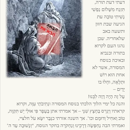
דעתי דעת תורה,
תִּזְנַח מִשָּׁלוֹם נַפְשִׁי
נָשִׁיתִי טוֹבָה עת
הגיעה שבת חזון
ותשעה באב
שלאחריה. שכן
נהגו העם לקרוא
בתורה ובנביא
ובאיכה בנוסח
המסורה, אשר לא
אחת הוא רוֹשׁ
וּתְלָאָה, וחָלוּ בו
יָדָיִם –
עַל זֶה הָיָה דָוֶה לִבֵּנוּ!
והנה כל ימיי הלוך הלכתי בנוסח המסורה ונְתִיבֹתַי עִוָּה, וקרוא
קראתיו וַיַּגְרֵס בֶּחָצָץ שִׁנָּי – אך אמרתי אתן בֶּעָפָר פִּי אוּלַי יֵשׁ תִּקְוָה,
טוֹב וְאחִיל וְדוּמָם וכו’. אך השנה אזרתי כגֶּבֶר יִשָּׂא עֹל חלציי,
ואמרתי הבה נַחְפְּשָׂה דְרָכֵינוּ וְנַחְקֹרָה בחקר הנוסח, “וְנָשׁוּבָה עַד ה’