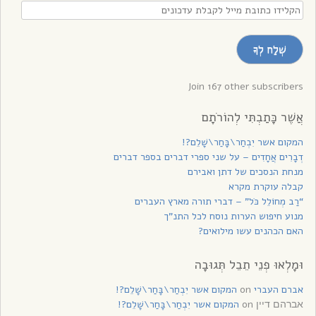
הקלידו
כתובת
מייל
שְׁלַח לְךָ
לקבלת
עדכונים
Join 167 other subscribers
אֲשֶׁר כָּתַבְתִּי לְהוֹרֹתָם
המקום אשר יִבְחַר\בָּחַר\שָׁלֵם?!
דְבָרִים אֲחָדִים – על שני ספרי דברים בספר דברים
מנחת הנסכים של דתן ואבירם
קבלה עוקרת מקרא
“רַב מְחוֹלֵל כֹּל” – דברי תורה מארץ העברים
מנוע חיפוש הערות נוסח לכל התנ”ך
האם הכהנים עשו מילואים?
וּמָלְאוּ פְנֵי תֵבֵל תְּגוּבָה
אברם העברי
on
המקום אשר יִבְחַר\בָּחַר\שָׁלֵם?!
on
המקום אשר יִבְחַר\בָּחַר\שָׁלֵם?!
אברהם דיין