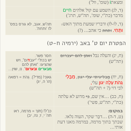
ומצאת
וֹ
(שומ’, וול’)
(ד, לג) השמע עם קול אלהים
חיים
מדבר (כת”י, שומ’, תה”ש, תרג’)
.
(ד, לו-לז) ודבריו שמעת מתוך האש
תה”ש, אגב, לא גורס בפס’
לז ‘ותחת’.
ותחת
ותֶּחִי.
כי אהב… (?)
הפטרת יום ט’ באב (ירמיה ח-ט)
ואתן להם יעברום
(ח, יג) והעלה נבל
חסר פשר.
יש בכת”י “יעב
ד
ום”, ויש
(תה”ש)
שהציעו: “ואתן להם
מבערים
ובערום
“. נו, שוין…
מַבליגיתי עלֵי יגון
(ח, יח)
,
מִבְּלִי
גאוני! (מדי?). גְהֹת = רפואה
(הו’ ה, יג)
גְהֹת עָלָה יגון
עלי
,
לבי דוי (? + תה”ש)
כי
(ח, כב) …אין שם,
מדוע לא עלתה
(כת”י, תה”ש, פשי’)
במקום:
כנ”ל! (תּוֹךְ = מרמה, ראו
תה’ י, ז; נה, יב)
(ט, ד-ה) …דבֵּר שקר, העוה נלאו.
שבתך בתוך מרמה, במרמה מאנו דעת
אותי…