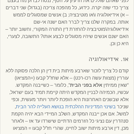
לפני שאתם שוללים את הרעיון על הסף, ננסה לבדוק מה בעצם
צריך כדי שזה יקרה. כידוע, כל מהפכה צריכה (בגדול) שני דברים
– א) אידיאולוגיה ו\או מוטיבציה; ב) אנשים שמסוגלים לממש
אותה. במקרה שלנו צריך לברר האם ישנה אי-שם
אידיאולוגיה\מוטיבציה להחזרת דין התורה המקורי, וחשוב יותר –
האם ישנם אנשים שיהיו מסוגלים לבצע אותו? התשובה, לצערי,
היא כן וכן.
א1. אידיאולוגיה
קודם כל צריך לזכור שארבע מיתות בית דין הן הלכה פסוקה ללא
עוררין (מצוות עשה רכו-רכט) – אלא שחז”ל קבעו (=המציאו)
“שאין ממיתין
אלא בפני הבית
“, כלומר – כשייבנה המקדש.
עכשיו, הכמיהה לבניין המקדש היתה קיימת תמיד בעם ישראל,
אלא שבשנים האחרונות היא הופכת ליותר ויותר מעשית, וכפי
שניכר
בשינוי המדיניות ההלכתית בנושא העלייה להר הבית
,
למשל. אם אכן ייבנה המקדש, השלב המיידי הבא יהיה הקמת
סנהדרין עם נציגי כל הזרמים הדתיים שישרדו עד אז – ולאחר
מכן, דין ארבע מיתות ישוב לחיינו, שהרי חז”ל קבעו = המציאו