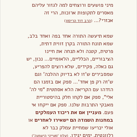
מיני פושעים ורוצחים למה לגזור עליהם
מאסרים לתקופות ארוכות, הרי זה
אכזרי?…
(
הרב דוד הריסון
)
שמא תיעשה התורה אחד בפה ואחד בלב,
שמא תונח התורה בקרן זווית דתית,
פרטית, קטנה ולא תנחה את חיינו
הציבוריים, הכלליים, הלאומיים… נכון, יש
גם כאלה, פקידים, שלא רוצים להפריע,
שמסבירים ש’זו לא בדיוק ההלכה’ וגם
ש’זה רק פן אחד’… ספק אם בזמנו הם
הזדהו עם הקריאה הלא אסתטית “מי לה’
אלי”, ספק אם לקחו חלק בהיסטוריית
מאבקי התרבות שלנו. ספק אם ייקחו אי
פעם.
מעניין אם את ריכוז העמלקים
במחנות השמדה הם ישאירו לאחרים
או
אולי יכריעו שמחיית עמלק כבר לא
רלוונטית. ימים יגידו.
(
עלון ‘מעייני הישועה’
)