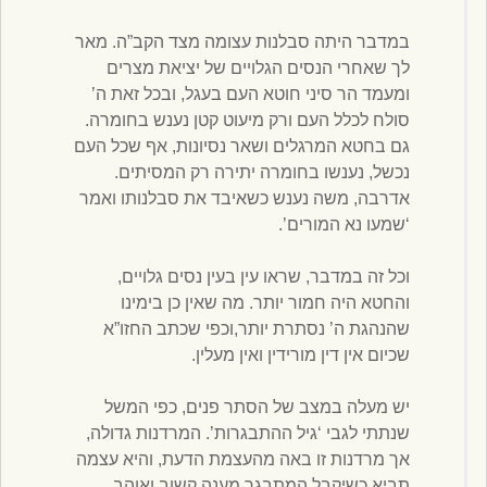
במדבר היתה סבלנות עצומה מצד הקב”ה. מאר
לך שאחרי הנסים הגלויים של יציאת מצרים
ומעמד הר סיני חוטא העם בעגל, ובכל זאת ה’
סולח לכלל העם ורק מיעוט קטן נענש בחומרה.
גם בחטא המרגלים ושאר נסיונות, אף שכל העם
נכשל, נענשו בחומרה יתירה רק המסיתים.
אדרבה, משה נענש כשאיבד את סבלנותו ואמר
‘שמעו נא המורים’.
וכל זה במדבר, שראו עין בעין נסים גלויים,
והחטא היה חמור יותר. מה שאין כן בימינו
שהנהגת ה’ נסתרת יותר,וכפי שכתב החזו”א
שכיום אין דין מורידין ואין מעלין.
יש מעלה במצב של הסתר פנים, כפי המשל
שנתתי לגבי ‘גיל ההתבגרות’. המרדנות גדולה,
אך מרדנות זו באה מהעצמת הדעת, והיא עצמה
תביא כשיקבל המתבגר מענה קשוב ואוהב,