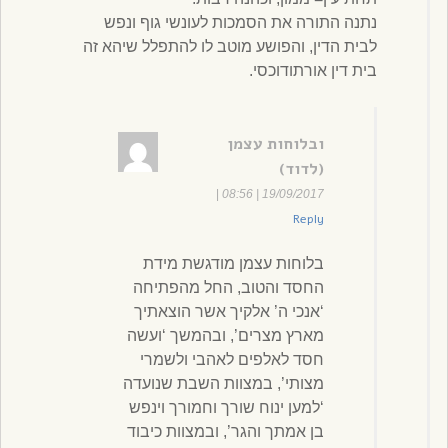
נתנה התורה את הסמכות לעונשי גוף ונפש
לבית הדין, והפושע מוטב לו להתפלל שיהא זה
בית דין אורתודוכסי.
ובלוחות עצמן
(לדוד)
|
19/09/2017 | 08:56
Reply
בלוחות עצמן מודגשת מידת
החסד והטוב, החל מהפתיחה
‘אנכי ה’ אלקיך אשר הוצאתיך
מארץ מצרים’, ובהמשך ‘ועשה
חסד לאלפים לאהבי ולשמרי
מצותי’, במצוות השבת שנועדה
‘למען ינוח שורך וחמורך וינפש
בן אמתך והגר’, ובמצוות כיבוד