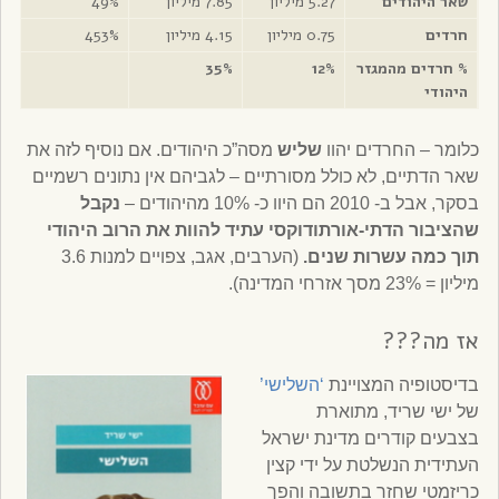
שאר היהודים
5.27 מיליון
7.85 מיליון
49%
חרדים
0.75 מיליון
4.15 מיליון
453%
% חרדים מהמגזר
12%
35%
היהודי
כלומר – החרדים יהוו
שליש
מסה”כ היהודים. אם נוסיף לזה את
שאר הדתיים, לא כולל מסורתיים – לגביהם אין נתונים רשמיים
בסקר, אבל ב- 2010 הם היוו כ- 10% מהיהודים –
נקבל
שהציבור הדתי-אורתודוקסי עתיד להוות את הרוב היהודי
תוך כמה עשרות שנים.
(הערבים, אגב, צפויים למנות 3.6
מיליון = 23% מסך אזרחי המדינה).
אז מה???
בדיסטופיה המצויינת
‘השלישי’
של ישי שריד, מתוארת
בצבעים קודרים מדינת ישראל
העתידית הנשלטת על ידי קצין
כריזמטי שחזר בתשובה והפך