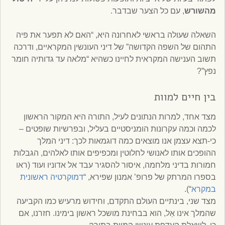
מהשורש
, עם כל הצער שבדבר.
השאלה שעולה בראשי לאחרונה היא, “האם לא תפער את פיה
התהום של השפה הקדושה” של דיני העונשין המקראיים, ודרכה
תשוב הענישה המקראית לחיינו כשהיא “מלאה עד גדותיה חומר
נפץ”?
בין חיים למוות
מצד אחד, למרות הנתונים לעיל, התורה היא המקור הראשון
לכמה וכמה עקרונות הומניסטיים בעליל, ובפרשיות שופטים –
כי-תצא עצמן אנו מוצאים כמה דוגמאות לכך: דיני המלך
ההופכים אותו לאנושי לחלוטין ומכפיפים אותו לאלהים, הגבלות
חמורות בדיני מלחמה, איסור להסגיר עבד אל אדוניו ועוד (ראו
בספרו המרתק של פרופ’ אמנון שפירא, “
דמוקרטיה ראשונית
במקרא
“).
מצד שני, בינתיים העולם התקדם, וחידוש מרעיש כמו הקביעה
שהמלך אינו אֵל, הוא בבחינת מושכל ראשון בימינו. חזרנו, אם