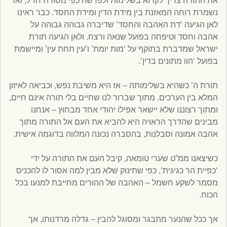
את התורה צריך לקרוא בשלימות ולפרשה כפי מסורת חז”ל, ואז
נשמרת רוחה המאזנת בין מידת הדין ומידת החסד. כבר ראינו
לאן הגיעה ‘דת האהבה והחסד’ שדיברה גבוהה גבוהה על
אהבה וחסד וטיפחה בפועל שנאה ורצח. ולאן הגיעה תורת
ישראל שמדברת בתוקף על ‘מות יומת’ ו’עין תחת עין’ ומיישמת
בפועל ‘הוו מתונים בדין’.
תורת ה’ כשהיא בשלימותה – אז היא משיבת נפש, וכביאה לאיזון
המלא בין הערכים. מתוך שברור לנו שחיים בלי תורה אינם חיים,
ומתוך רצוננו שלא יישאר אפילו יהודי אחד מבחוץ – אנחנו
מבינים שהדרך הראויה היא להביא את העם אל התורה מתוך
אהבה אמונה וסבלנות, בהסברה נכונה המלווה בדוגמה אישית.
כשיצאנו ממ”ט שערי טומאה, קיבל העם את התורה על ידי
‘כפיית הר כגיגית’, כפי שתינוק שלא מבין למה אסור לו להכניס
מסמר לשקע חשמל – האהבה של ההורים מחייבת למנעו בכל
הכוח.
אך ככל שהנער מתבגר ומסוגל להבין – גדלה מרדנותו, אך