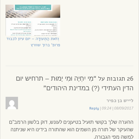
וְזֹאת הַתְּעוּדָה – יום עיון לכבוד
פרופ’ ברוך שוורץ
26 תגובות על “
מִי יִחְיֶה וּמִי יָמוּת – תרחיש יום
”
הדין העתידי (?) במדינת היהודים
לייש בן כפיר
Reply
|
08/09/2017 | 09:24
ההערה שלך בקושי תועיל בטיעןנים לעונש, דוק בלשון הרמב”ם
שהעיקר של תורה מן השמים הוא שהתורה בידינו היא שניתנה
למשה מפי הגבורה.