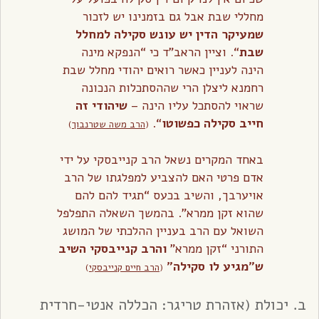
מחללי שבת אבל גם בזמנינו יש לזכור
שמעיקר הדין יש עונש סקילה למחלל
שבת
“. וציין הראב”ד כי “הנפקא מינה
הינה לעניין כאשר רואים יהודי מחלל שבת
רחמנא ליצלן הרי שההסתכלות הנכונה
שראוי להסתכל עליו הינה –
שיהודי זה
חייב סקילה כפשוטו
“.
(
הרב משה שטרנבוך
)
באחד המקרים נשאל הרב קנייבסקי על ידי
אדם פרטי האם להצביע למפלגתו של הרב
אויערבך, והשיב בכעס “תגיד להם להם
שהוא זקן ממרא”. בהמשך השאלה התפלפל
השואל עם הרב בעניין ההלכתי של המושג
התורני “זקן ממרא”
והרב קנייבסקי השיב
ש”מגיע לו סקילה”
(
הרב חיים קנייבסקי
)
ב. יכולת (אזהרת טריגר: הכללה אנטי-חרדית