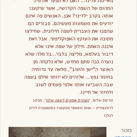
מאיימת עלינו… האם לא תפער את פיה
התהום של השפה הקדושה, אשר שיקענו
אותה בקרב ילדינו? אכן, האנשים פה אינם
יודעים את משמעות מעשיהם. סבורים הם
שהפכו את העברית לשפה חילונית. שחילצו
מתוכה את העוקץ האפוקליפטי. אבל זאת
איננה האמת. חילון של שפה אינו אלא
דיבור בעלמא, מליצה בלבד…כל מלה שלא
נוצרה ככה סתם מחדש, אלא נלקחה מן
האוצר ה”ישן והטוב”, מלאה עד גדותיה
בחומר נפץ… אלוהים לא יוותר אילם בשפה
שבה השביעו אותו אלפי פעמים לשוב
ולחזור אל חיינו.
(גרשׁׂם שלום, ‘
הצהרת אמונים לשפה שלנו
‘, מכתב
לרוזנצווייג – אותו הוצאתי מהקשרו כמטאפורה לדיון
להלן)
כזכור