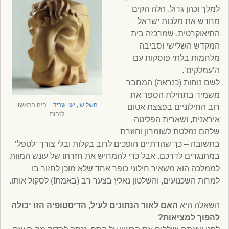
למלך וכהן גדול. הלה הקים
מחדש את מלכות ישראל
התיאוקרטית, שמרכזה בית
המקדש השלישי וסביבה
מלחמות בלתי פוסקות עם
ה’עמלקים’.
לשם נוחות (כנראה) המחבר
משמיד בתחילת הספר את
השלישי, ישי שריד
– היה הראשון
רוב החילוניים בפצצת אטום
לזהות
איראנית, ושארית הפליטה
שלהם נמלטת לשומרון וחוזרת
בתשובה – כך שהדתיים הופכים לרוב בקלות ובלי צורך ‘לטפל’
במתנגדים לדרכם. אבל כדי להמחיש את חזרתו של עונש המוות
לממלכה הוא משאיר חילוני כופר אחד שלא מוכן לחזור בו
למרות השכנועים, והשלטון נאלץ בצער רב (באמת!) לסקול אותו.
השאלה היא
האם לאור הנתונים לעיל, הדיסטופיה הזו יכולה
להפוך למציאות?