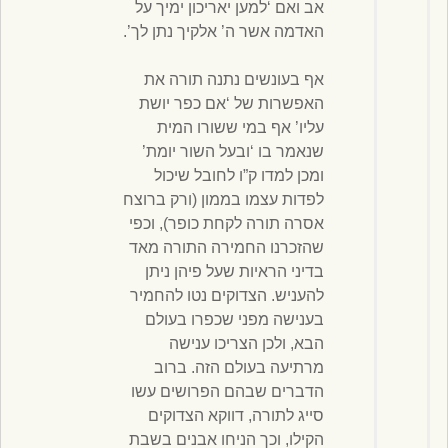
אב ואם ‘למען יאריכון ימיך על
האדמה אשר ה’ אלקיך נתן לך’.
אף בעונשים נתנה תורה את
האפשרות של ‘אם כפר יושת
עליו’ אף במי ששורו המית
שנאמר בו ‘ובעל השור יומת’
ומכן למדו ק”ו לחובל שיכול
לפדות עצמו בממון (ורק ברוצח
אסרה תורה לקחת כופר), וכפי
שהזכרנו החמירה התורה מאד
בדיני הראיות שעל פיהן ניתן
להעניש. הצדוקים נטו להחמיר
בענישה מפני שכפרו בעולם
הבא, ולכן הצריכו ענישה
מרתיעה בעולם הזה. ברוב
הדברים שבהם הפרושים עשו
סייג לתורה, דווקא הצדוקים
הקילו, וכך הניחו אבנים בשבת