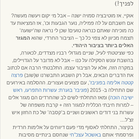
לפניך!)
אוקיי, אז מוטיבציה סמויה ישנה – אבל מי יקום ויעשה מעשה?
אם חשבתם על לה פמיליה, נוער הגבעות וכו’, אז המציאות עד
כה מוכיחה שאתם כנראה טועים! שכן לי נראה שה’ישועה’
תצמח מכיוון לא צפוי כל כך – הציבור החרדי, שהוא
המגזר
האלים ביותר בציבור היהודי.
כפי שציטטתי לעיל, שניים מגדולי רבניו מצדדים, לכאורה,
בהשבת עונש הסקילה על כנו – אבל לא מדובר על הגדויילים,
במקרה הזה, אלא על הציבור עצמו. התלבטתי הרבה אם לכתוב
את הדברים הבאים, אבל רק השבוע התבשרנו ש(שוב)
פרצה
קטטה אלימה בפוניבז’
, עם פצועים ועצורים. ההסלמה באירועים
שם התחילה ב- 2015 (
פוניבז’ בוערת: עשרות התפרעו, ראש
ישיבה הוכה
) ומאז התחלתי לשים לב שהחרדים הם מגזר אלים
– למרות חיבתי הכללית למגזר הזה + קרבת משפחה של
עשרות בני דודים ראשונים ושניים ב’קסבה’ של כת החזון איש
זצ”ל…
בקיצור, התחלתי לאסוף מדי פעם דיווחים על אלימות חרדית
ופרסמתי אותם
באשכול עצכ”חי
שנחסם בינתיים מסיבות