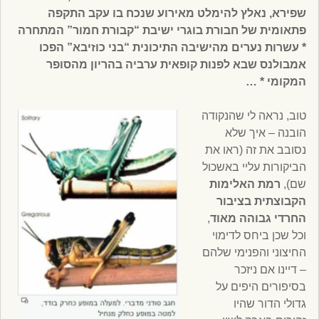
שפירא, נאלץ להימלט מאירוע שנכח בו עקב התקפה
פתאומית של חבורת בוגרי ישיבת “קבורת חמור” המתחרה
* עשרות נערים מהישיבה התיכונית “בני כוזיבא” הפכו
אמבולנס שבא לפנות קופאית ערביה בהריון מהסופר
המקומי * …
טוב, נראה לי שהנקודה
הובנה – איך שלא
נסובב את זה (ראו את
הביקורות עליי באשכול
שם),
רמת האלימות
הקבוצתית בציבור
החרדי גבוהה מאוד
,
וכל שכן ביחס לדימוי
החיצוני והפנימי שלהם
– דיינו אם ניזכר
בסיפורים היפים על
גדולי הדור שהיו