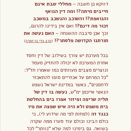
דווקא כן חשבה –
מחללי שבת אינם
חייבים מיתה?! ומה דין הנואף
והנואפת?! והשוכב והנשכב במשכב
זכור מה דינם
?!
ואם אין בידינו להרגם,
וכך אכן סיבבה ההשגחה –
האם נעשה את
תורתנו הקדושה פלסתר?!
(
הרב גדי בן זמרה
)
בכל מערכת יש צורך בשילוב של דין וחסד
אחרת המערכת לא יכולה להחזיק מעמד
ונוצרים מצבים מעוותים כמו שאמרו חז”ל:
“כל המרחם על אכזריים סופו להתאכזר
לרחמנים”, כאשר במדינת ישראל נשפט
הנאצי אייכמן ימ”ש,
נעשה בו דין של
תליה שריפה ופיזור אפרו בים בהחלטת
בית משפט ולא היה איש שפצה את פיו
כנגד זה
(לפחות לפי מה שידוע לי), כי
כולם הבינו וכולם עוד סערו ממה שקרה
בשואה. גם בימינו למה שלא “נוותר” לכל