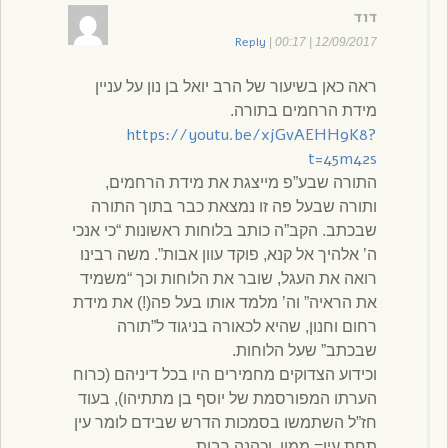
דוד
Reply
|
12/09/2017 | 00:17
ראה כאן בשיעור של הרב יואל בן נון על עניין
מידת הרחמים בתורה.
https://youtu.be/xjGvAEHH9K8?
t=45m42s
התורה שבע”פ מייצגת את מידת הרחמים,
ותורה שבעל פה זו נמצאת כבר בתוך התורה
שבכתב. הקב”ה כותב בלוחות ראשונות “כי אנכי
ה’ אלהיך אל קנא, פוקד עוון אבות”. משה רבינו
רואה את העגל, שובר את הלוחות וכך “משמיד
את הראיה” וה’ מלמד אותו בעל פה(!) את מידת
רחום וחנון, שהיא לכאורה בניגוד ל”תורה
שבכתב” שעל הלוחות.
וכידוע הצדוקים מחמירים היו בכל דיניהם (כרוח
הערתו המפורסמת של יוסף בן מתתיהו), בעוד
חז”ל השתמשו בסמכות הדרש שבידם לומר עין
תחת עין= ממון, וכהנה רבות.