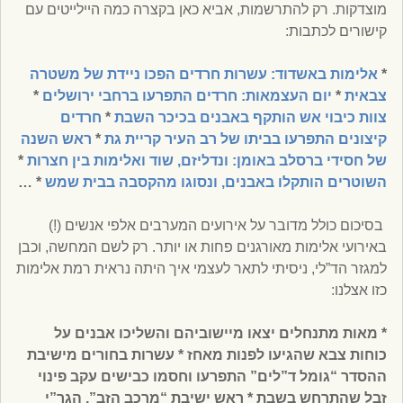
מוצדקות. רק להתרשמות, אביא כאן בקצרה כמה היילייטים עם
קישורים לכתבות:
*
אלימות באשדוד: עשרות חרדים הפכו ניידת של משטרה
צבאית
*
יום העצמאות: חרדים התפרעו ברחבי ירושלים
*
צוות כיבוי אש הותקף באבנים בכיכר השבת
*
חרדים
קיצונים התפרעו בביתו של רב העיר קריית גת
*
ראש השנה
של חסידי ברסלב באומן: ונדליזם, שוד ואלימות בין חצרות
*
השוטרים הותקלו באבנים, ונסוגו מהקסבה בבית שמש
* …
בסיכום כולל מדובר על אירועים המערבים אלפי אנשים (!)
באירועי אלימות מאורגנים פחות או יותר. רק לשם המחשה, וכבן
למגזר הד”לי, ניסיתי לתאר לעצמי איך היתה נראית רמת אלימות
כזו אצלנו:
* מאות מתנחלים יצאו מיישוביהם והשליכו אבנים על
כוחות צבא שהגיעו לפנות מאחז * עשרות בחורים מישיבת
ההסדר “גומל ד”לים” התפרעו וחסמו כבישים עקב פינוי
זבל שהתרחש בשבת * ראש ישיבת “מרכב הזב”, הגר”י