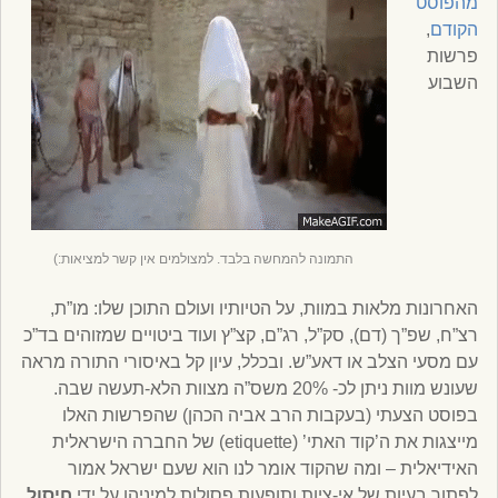
מהפוסט
הקודם
,
פרשות
השבוע
התמונה להמחשה בלבד. למצולמים אין קשר למציאות:)
האחרונות מלאות במוות, על הטיותיו ועולם התוכן שלו: מו”ת,
רצ”ח, שפ”ך (דם), סק”ל, רג”ם, קצ”ץ ועוד ביטויים שמזוהים בד”כ
עם מסעי הצלב או דאע”ש. ובכלל, עיון קל באיסורי התורה מראה
שעונש מוות ניתן לכ- 20% משס”ה מצוות הלא-תעשה שבה.
בפוסט הצעתי (בעקבות הרב אביה הכהן) שהפרשות האלו
מייצגות את ה’קוד האתי’ (etiquette) של החברה הישראלית
האידיאלית – ומה שהקוד אומר לנו הוא שעם ישראל אמור
לפתור בעיות של אי-ציות ותופעות פסולות למיניהן על ידי
חיסול