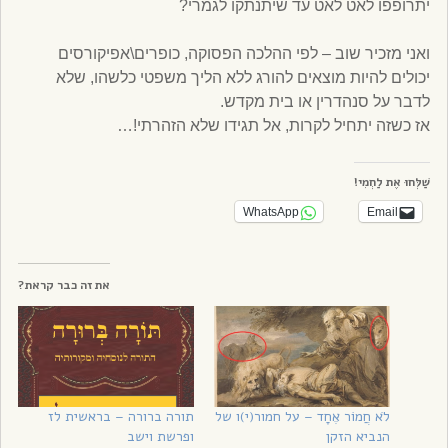
יתרופפו לאט לאט עד שיתנתקו לגמרי?
ואני מזכיר שוב – לפי ההלכה הפסוקה, כופרים\אפיקורסים
יכולים להיות מוצאים להורג ללא הליך משפטי כלשהו, שלא
לדבר על סנהדרין או בית מקדש.
אז כשזה יתחיל לקרות, אל תגידו שלא הזהרתי!…
שַׁלְּחוּ אֶת לַחְמִי!
WhatsApp
Email
את זה כבר קראת?
לֹא חֲמוֹר אֶחָד – על חמור(י)ו של
תורה ברורה – בראשית לז
הנביא הזקן
ופרשת וישב