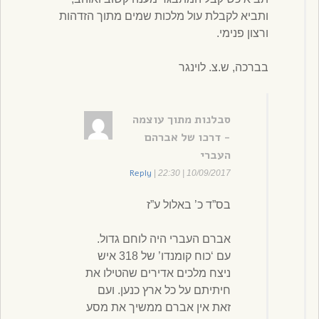
ותביא לקבלת עול מלכות שמים מתוך הזדהות
ורצון פנימי.
בברכה, ש.צ. לוינגר
סבלנות מתוך עוצמה
- דרכו של אברהם
העברי
Reply
|
10/09/2017 | 22:30
בס”ד כ’ באלול ע”ז
אברם העברי היה לוחם גדול.
עם ‘כוח קומנדו’ של 318 איש
ניצח מלכים אדירים שהטילו את
חיתיתם על כל ארץ כנען. ועם
זאת אין אברם ממשיך את מסע