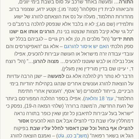
התורה
… ומעשה באחד שרכב על סוס בשבת בימי יוונים,
והביאוהו לבית דין וסקלוהו” (סנה’ מו.); וקטע ידוע, שצונזר ברוב
מהדורות התלמוד, מעלה על נס את הוצאתם להורג של ישוע
ותלמידיו (שם מג.); לא זו בלבד אלא שנפסק להלכה ברמב”ם כי
“כל גוי שלא קיבל מצוות שנצטוו בני נח,
הורגים אותו אם ישנו
תחת ידינו
” (הל’ מלכים ח, ט); ולא רק גויים – לגביהם בכלל יש
ספק הלכתי
האם יש איסור להורגם
– אלא גם “האפיקורסים והם
עובדי עבודה זרה מישראל או העושה עבירות להכעיס, אפילו
אכל נבילה או לבש שעטנז להכעיס…
מצוה להרגן
…” (הל’ רוצח
ד, י עיינו שם בדין מורידין ואין מעלין).
הדבר לא נותר רק להלכה אלא גם
למעשה
– ישנן הרבה עדויות
על הוצאות להורג ועונשים אחרים שנהגו בקהילות יהודיות בימי
הביניים, בייחוד למוסרים (ש’ אסף, ‘העונשין אחרי חתימת
התלמוד’,
עמ’ 18 והלאה
). אפילו בספר ההלכה המפורסם ביותר
של העת החדשה, ה’משנה ברורה’ (שלהי המאה ה-19), נפסק כי
“ישראל בעל עבירות לתיאבון כל זמן שאין כופר בתורה נראה
דמחללין עליו שבת כדי להצילו אבל אם הוא להכעיס
אסור
להצילו אף בחול וכל שכן דאסור לחלל עליו שבת
בפיקוח
הגל או בשאר רפואה” (
משנ”ב כט, ג\ט
) – ואמנם הוצאה להורג