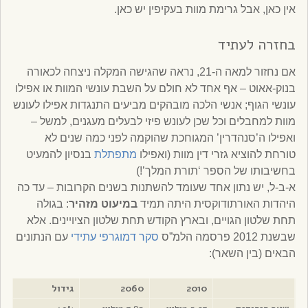
אין כאן, אבל גרימת מוות בעקיפין יש כאן.
בחזרה לעתיד
אם נחזור למאה ה-21, נראה שהגישה המקלה ניצחה לכאורה
בנוק-אאוט – אף אחד לא חולם על השבת עונשי המוות או אפילו
עונשי הגוף; אנשי הלכה מובהקים מביעים התנגדות אפילו לעונש
מוות למחבלים וכל שכן לעונש פיזי לבעלים מעגנים, למשל –
ואפילו ה’סנהדרין’ המגוחכת שהוקמה לפני כמה שנים לא
טורחת להוציא גזרי דין מוות (ואפילו
מתפתלת
בנסיון להמעיט
בחשיבותו של הספר ‘תורת המלך’!)
א-ב-ל, יש נתון אחד שעומד להשתנות בשנים הקרובות – עד כה
היהדות האורתודוקסית היתה תמיד
במיעוט מזהיר
: בגולה
תחת שלטון הגויים, ובארץ הקודש תחת שלטון הציויינים. אלא
שבשנת 2012 פרסמה הלמ”ס
סקר דמוגרפי עתידי
עם הנתונים
הבאים (בין השאר):
2010
2060
גידול