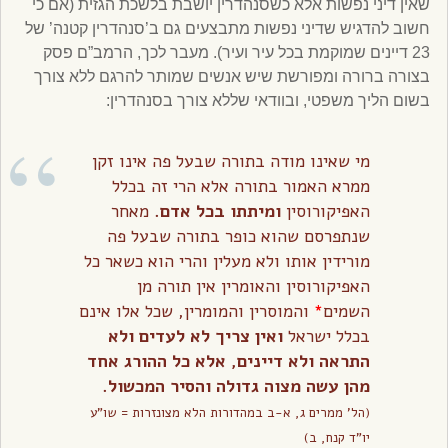
שאין דיני נפשות אלא כשסנהדרין יושבת בלשכת הגזית (אם כי
חשוב להדגיש שדיני נפשות מתבצעים גם ב’סנהדרין קטנה’ של
23 דיינים שמוקמת בכל עיר ועיר). מעבר לכך, הרמב”ם פסק
בצורה ברורה ומפורשת שיש אנשים שמותר להרגם ללא צורך
בשום הליך משפטי, ובוודאי שללא צורך בסנהדרין:
מי שאינו מודה בתורה שבעל פה אינו זקן
ממרא האמור בתורה אלא הרי זה בכלל
האפיקורוסין
ומיתתו בכל אדם.
מאחר
שנתפרסם שהוא כופר בתורה שבעל פה
מורידין אותו ולא מעלין והרי הוא כשאר כל
האפיקורוסין והאומרין אין תורה מן
השמים
*
והמוסרין והמומרין, שכל אלו אינם
בכלל ישראל
ואין צריך לא לעדים ולא
התראה ולא דיינים, אלא כל ההורג אחד
מהן עשה מצוה גדולה והסיר המכשול.
(הל’ ממרים ג, א-ב במהדורות הלא מצונזרות = שו”ע
יו”ד קנח, ב)