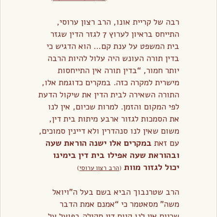
רבה של קריית אונו, הרב רצון ערוסי,
התייחס בראיון לערוץ 7 לגזר הדין שגזר
בית המשפט על ענת קם… הוא הדגיש כי
בדין תורה העונש היה עלול להיות הרבה
יותר חמור, “בדין תורה אין התייחסות
מישרית למקרה כזה. במקרים כדוגמת אלו,
התורה השאירה לבית הדין את שיקול הדעת
לפי המקום והזמן. למרות שכיום, אין לנו
את הסמכות לגזור ארבע מיתות בית דין,
משום שאין לנו סנהדרין ולא דיינין סמוכים,
עם זאת
במקרים אלו ישנה הוראת שעה
ובהוראת שעה אפילו בית דין בימינו
יכול לגזור מוות
(
הרב רצון ערוסי
)
הרב שטרנבוך הביא בשם בעל ה”ויואל
משה” מסאטמר כי “אמנם אמת הדבר
שכיום אין לנו קיום דין סקילה בפועל על