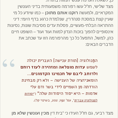
כן, לשאלת העדפת עונשי המוות בתורה.
מצד שלישי, חז”ל עשו רפורמה משמעותית בדיני העונשין
המקראיים, ולמעשה
רוקנו אותם מתוכן
– כמו שיודע כל מי
שעיין קצת במסכת סנהדרין, שנלמדת כרגע בדף היומי: דיני
ההתראה הבלתי-מעשיים, פסלות עדים מסיבות שונות, נסיונות
אינסופיים להפוך בזכות הנדון למוות ועוד ועוד – השופט חיים
כהן, למשל, התפעל כל כך מהרפורמה הזו עד שכתב את
הדברים הבאים:
הפֶּנולוגיה [תורת ענישה] העברית יכולה
לשמש
עדות מופלאה ומזהירה לעוז רוחם
ולרוחב ליבם של חכמינו הקדמונים
…
הומאניזציה של הענישה – ולא רק מבחינת
הורדתה מן השמיים לידי בשר ודם עלי
אדמות – היא יסוד היסודות שלה”
(‘
יסודות
.
לפנולוגיה עברית
‘, עמ’ 192; 202, בשינוי קל)
מצד רביעי, גם חז”ל העידו כי “בית דין
מכין ועונשין שלא מן