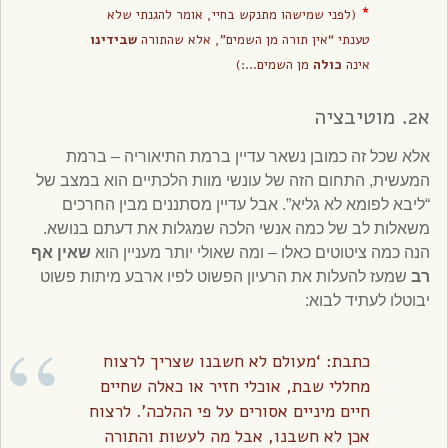
*
(לפני שמישהו מתנקש בחיי, אומר להגנתי שלא
טענתי “אין תורה מן השמים”, אלא שהתורה
שבידינו
אינה
כולה
מן השמים…:)
א2. מוטיבציה
אלא שכל זה כמובן נשאר עדיין ברמת התיאוריה – ברמת
המעשית, התחום הזה של עונשי מוות הלכתיים הוא במצב של
“ליבא לפומא לא גליא”. אבל עדיין מסתננים מבין החרכים
משאלות לב של כמה אנשי הלכה שמגלות את דעתם בנושא.
הנה כמה ציטוטים כאלו – ומה שאולי יותר מעניין הוא
שאין אף
רב
שמעז להעלות את הרעיון הפשוט לפיו ארבע מיתות פשוט
יבוטלו לעתיד לבוא:
כתבת: ‘מעולם לא חשבנו שצריך לרצוח
מחללי שבת, אוכלי חזיר או כאלה שחיים
חיים מיניים אסורים על פי ההלכה’. לרצוח
אכן לא חשבנו, אבל מה לעשות והתורה