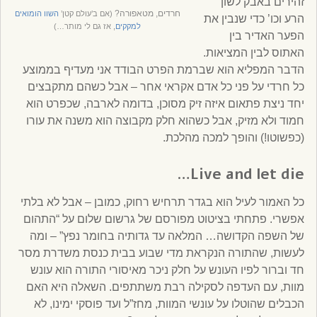
זהירים באבק לשון
חרדים, מטאפורה?
(אם ב’עולם קטן’
השוו הומואים
הרע וכו’ כדי שנבין את
למקקים
, אז גם לי מותר…)
הפער האדיר בין
האתוס לבין המציאות.
הדבר המפליא הוא שברמת הפרט הבודד אני מעדיף בממוצע
כל חרדי על פני כל אדם אקראי אחר – אבל כשהם מתקבצים
יחד ניצת פתאום איזה זיק מסוכן, בדומה לארבה, שכפרט הוא
חמוד ולא מזיק, אבל כשהוא חלק מקבוצה הוא משנה את עורו
(כפשוטו!) והופך למכה מהלכת.
…
Live and let die
כל האמור לעיל הוא בגדר תרחיש רחוק, כמובן – אבל לא בלתי
אפשרי. פתחתי בציטוט מפורסם של גרשום שלום על “התהום
של השפה הקדושה… המלאה עד גדותיה בחומר נפץ” – ומה
לעשות, שהתורה הנקראת מדי שבוע בבית כנסת משדרת מסר
חד וברור לפיו העונש על חלק ניכר מאיסורי התורה הוא עונש
מוות, עם העדפה לסקילה רבת משתתפים. השאלה היא האם
הכבלים שהוטלו על עונשי המוות, מחז”ל ועד פוסקי ימינו, לא