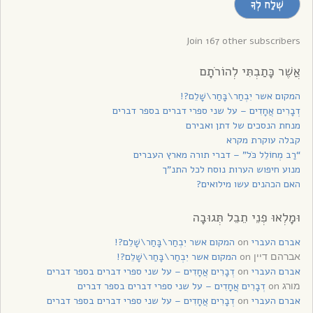
שְׁלַח לְךָ
לקבלת
עדכונים
Join 167 other subscribers
אֲשֶׁר כָּתַבְתִּי לְהוֹרֹתָם
המקום אשר יִבְחַר\בָּחַר\שָׁלֵם?!
דְבָרִים אֲחָדִים – על שני ספרי דברים בספר דברים
מנחת הנסכים של דתן ואבירם
קבלה עוקרת מקרא
“רַב מְחוֹלֵל כֹּל” – דברי תורה מארץ העברים
מנוע חיפוש הערות נוסח לכל התנ”ך
האם הכהנים עשו מילואים?
וּמָלְאוּ פְנֵי תֵבֵל תְּגוּבָה
אברם העברי
on
המקום אשר יִבְחַר\בָּחַר\שָׁלֵם?!
on
המקום אשר יִבְחַר\בָּחַר\שָׁלֵם?!
אברהם דיין
אברם העברי
on
דְבָרִים אֲחָדִים – על שני ספרי דברים בספר דברים
on
דְבָרִים אֲחָדִים – על שני ספרי דברים בספר דברים
מורג
אברם העברי
on
דְבָרִים אֲחָדִים – על שני ספרי דברים בספר דברים