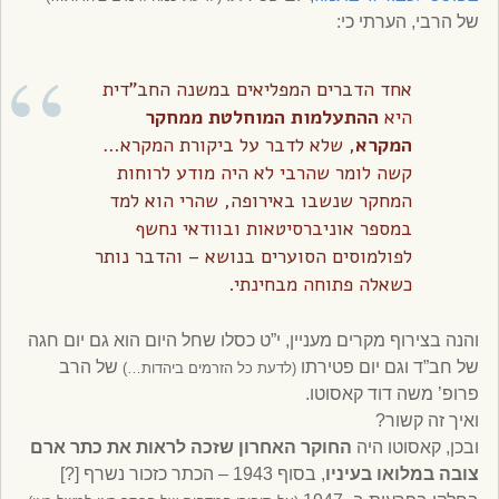
של הרבי, הערתי כי:
אחד הדברים המפליאים במשנה החב”דית
היא
ההתעלמות המוחלטת ממחקר
המקרא
, שלא לדבר על ביקורת המקרא…
קשה לומר שהרבי לא היה מודע לרוחות
המחקר שנשבו באירופה, שהרי הוא למד
במספר אוניברסיטאות ובוודאי נחשף
לפולמוסים הסוערים בנושא – והדבר נותר
כשאלה פתוחה מבחינתי.
והנה בצירוף מקרים מעניין, י”ט כסלו שחל היום הוא גם יום חגה
של חב”ד וגם יום פטירתו
של הרב
(לדעת כל הזרמים ביהדות…)
פרופ’ משה דוד קאסוטו.
ואיך זה קשור?
ובכן, קאסוטו היה
החוקר האחרון שזכה לראות את כתר ארם
צובה במלואו בעיניו
, בסוף 1943 – הכתר כזכור נשרף [?]