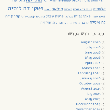
מוסיקה
חוסה מרסה
טאנגוס
טומאטיטו
ויקרא
ישראל יובל
פאקו דה לוסיה
סולאה
קלאסית
ניניו דה-פורה
נצרות
סמים
קמרון דה
פאקו פנייה
פרשת שבוע
פאקו ספרו
פנדנגו
צוענים
קמפניירוס
לה איסלה
תיאולוגיה
קרבנות
שירת הים
תהלים
וְהָיָה מִדֵּי חֹדֶשׁ בְּחָדְשׁוֹ
August 2026
(1)
July 2026
(1)
June 2026
(1)
May 2026
(1)
April 2026
(2)
March 2026
(3)
February 2026
(5)
January 2026
(7)
October 2025
(2)
August 2025
(1)
July 2025
(1)
May 2025
(2)
December 2024
(3)
November 2024
(4)