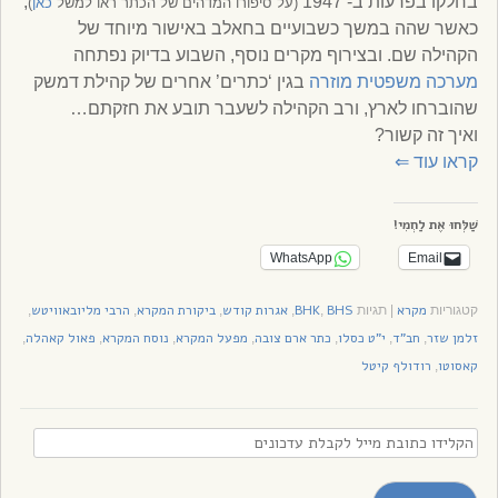
בחלקו בפרעות ב- 1947
,
(על סיפורו המדהים של הכתר ראו למשל
כאן
)
כאשר שהה במשך כשבועיים בחאלב באישור מיוחד של
הקהילה שם. ובצירוף מקרים נוסף, השבוע בדיוק נפתחה
מערכה משפטית מוזרה
בגין ‘כתרים’ אחרים של קהילת דמשק
שהוברחו לארץ, ורב הקהילה לשעבר תובע את חזקתם…
ואיך זה קשור?
קראו עוד
⇐
שַׁלְּחוּ אֶת לַחְמִי!
WhatsApp
Email
מקרא
BHS
BHK
אגרות קודש
ביקורת המקרא
הרבי מליובאוויטש
קטגוריות
|
תגיות
,
,
,
,
,
זלמן שזר
חב"ד
י"ט כסלו
כתר ארם צובה
מפעל המקרא
נוסח המקרא
פאול קאהלה
,
,
,
,
,
,
,
קאסוטו
רודולף קיטל
,
הקלידו
כתובת
מייל