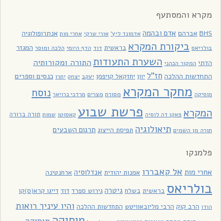
מקרא והמסתעף
אדם ובהמה
BHS
אברהם
אנתרופולוגיה
אדמונד ליץ'
אורי שרקי
אחרי מות
ביקורת המקרא
בראשית
המגזר
בולריאס
דוד
הלכה ומוסר
הדף היומי
השערת התעודות
התורה ומקורותיה
הדתי
המקור הכהני
חז"ל
כנסים וספרים
התחדשות ההלכה
יוון
יחזקאל קויפמן
יעקב
יתרו
יצחק
מחקר המקרא
נוסח
מסורת
מצרים
מוסיקה
מרדכי ברויאר
פרשת שבוע
המקרא
תורה ברורה
פאקו דה לוסיה
קאסוטו
שמות
תיאולוגיה
תרגום השבעים
תפיסת הייצוג
תורה מן השמים
פלמנקו
אל קאבררו
אחרי מות
אנדלוסיה
אמנות יהודית
ארחנטינה
בולריאס
גיטרה
בראשית
בשלח
גירוש ספרד
דוד
דייגו קרא(ס)קו
והיו עיניך רואות
הרב קוק
הרבי מליובאוויטש
התחדשות ההלכה
הודו
מוסיקה