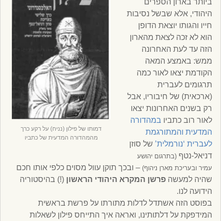
ביותר בארון הספרים
היהודי, אלא שבשל נסיבות
חייו והגותו יוצאת הדופן
הוא לא זכה לצאת מהארון
הזה עד לעת האחרונה
ממש: באמצע המאה
הקודמת יצאו לאור כמה
תרגומים לעברית
(ארכאית) של חיבוריו, אבל
רק בשנים האחרונות יצאו
לאור רוב כתביו
במהדורה
דמותו של פילון (נניח) על רקע כרך
המדעית והמתורגמת
מהמהדורה המדעית של כתביו
לעברית ‘נורמלית’
של סוזן
דניאל-נטף
(בתרגום יהושע
– ובכך תוקן עוול מסוים כלפי אותו חכם
עמיר ובעריכת מארן ניהוף)
שהיה למעשה
פרשן המקרא היהודי הראשון
(!) בהיסטוריה
הידועה לנו.
בפוסט הזה אשתדל לדלות מתורתו על פרשת בראשית
המידפקת על דלתותינו, ואראה איך התייחס פילון לשאלות