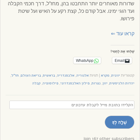
שדורות מאוחרים יותר התחבטו בהן, מחז”ל, דרך חכמי הקבלה
ועד הוגי ימינו. אבל קודם כל, קצת רקע על האיש ועל שיטת
פירושו.
קראו עוד
⇐
שַׁלְּחוּ אֶת לַחְמִי!
WhatsApp
Email
יוונית
מקרא
אלגוריה
אלכסנדריה
בראשית
בריאת העולם
חז"ל
קטגוריות
,
|
תגיות
,
,
,
,
,
יהדות הלניסטית
יוון
נצרות
פילון האלכסנדרוני
פילוסופיה
קבלה
,
,
,
,
,
הקלידו
כתובת
מייל
שְׁלַח לְךָ
לקבלת
עדכונים
Join 167 other subscribers