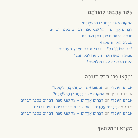
אֲשֶׁר כָּתַבְתִּי לְהוֹרֹתָם
המקום אשר יִבְחַר\בָּחַר\שָׁלֵם?!
דְבָרִים אֲחָדִים – על שני ספרי דברים בספר דברים
מנחת הנסכים של דתן ואבירם
קבלה עוקרת מקרא
“רַב מְחוֹלֵל כֹּל” – דברי תורה מארץ העברים
מנוע חיפוש הערות נוסח לכל התנ”ך
האם הכהנים עשו מילואים?
וּמָלְאוּ פְנֵי תֵבֵל תְּגוּבָה
אברם העברי
on
המקום אשר יִבְחַר\בָּחַר\שָׁלֵם?!
on
המקום אשר יִבְחַר\בָּחַר\שָׁלֵם?!
אברהם דיין
אברם העברי
on
דְבָרִים אֲחָדִים – על שני ספרי דברים בספר דברים
on
דְבָרִים אֲחָדִים – על שני ספרי דברים בספר דברים
מורג
אברם העברי
on
דְבָרִים אֲחָדִים – על שני ספרי דברים בספר דברים
מקרא והמסתעף