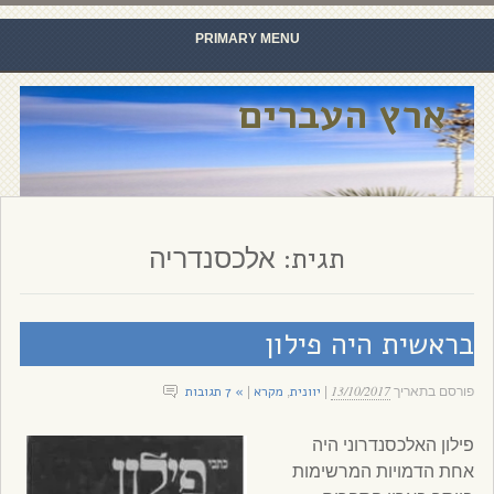
PRIMARY MENU
Skip to content
ארץ העברים
תגית:
אלכסנדריה
בראשית היה פילון
13/10/2017
יוונית
מקרא
» 7 תגובות
פורסם בתאריך
|
,
|
פילון האלכסנדרוני היה
אחת הדמויות המרשימות