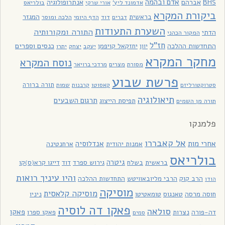
אדם ובהמה
BHS
אברהם
אנתרופולוגיה
בולריאס
אדמונד ליץ'
אורי שרקי
ביקורת המקרא
בראשית
המגזר
דוד
הלכה ומוסר
דברים
הדף היומי
השערת התעודות
התורה ומקורותיה
הדתי
המקור הכהני
חז"ל
כנסים וספרים
התחדשות ההלכה
יוון
יחזקאל קויפמן
יעקב
יתרו
יצחק
מחקר המקרא
נוסח המקרא
מסורת
מצרים
מרדכי ברויאר
פרשת שבוע
תורה ברורה
סטרוקטורליזם
קאסוטו
קרבנות
שמות
תיאולוגיה
תרגום השבעים
תפיסת הייצוג
תורה מן השמים
פלמנקו
אל קאבררו
אחרי מות
אנדלוסיה
אמנות יהודית
ארחנטינה
בולריאס
גיטרה
בראשית
בשלח
גירוש ספרד
דוד
דייגו קרא(ס)קו
והיו עיניך רואות
הרב קוק
הרבי מליובאוויטש
התחדשות ההלכה
הודו
מוסיקה
מוסיקה קלאסית
חוסה מרסה
טאנגוס
טומאטיטו
ניניו
פאקו דה לוסיה
סולאה
פאקו
דה-פורה
נצרות
פאקו ספרו
סמים