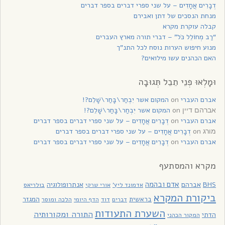
דְבָרִים אֲחָדִים – על שני ספרי דברים בספר דברים
מנחת הנסכים של דתן ואבירם
קבלה עוקרת מקרא
“רַב מְחוֹלֵל כֹּל” – דברי תורה מארץ העברים
מנוע חיפוש הערות נוסח לכל התנ”ך
האם הכהנים עשו מילואים?
וּמָלְאוּ פְנֵי תֵבֵל תְּגוּבָה
אברם העברי
on
המקום אשר יִבְחַר\בָּחַר\שָׁלֵם?!
on
המקום אשר יִבְחַר\בָּחַר\שָׁלֵם?!
אברהם דיין
אברם העברי
on
דְבָרִים אֲחָדִים – על שני ספרי דברים בספר דברים
on
דְבָרִים אֲחָדִים – על שני ספרי דברים בספר דברים
מורג
אברם העברי
on
דְבָרִים אֲחָדִים – על שני ספרי דברים בספר דברים
מקרא והמסתעף
אדם ובהמה
BHS
אברהם
אנתרופולוגיה
בולריאס
אדמונד ליץ'
אורי שרקי
ביקורת המקרא
בראשית
המגזר
דוד
הלכה ומוסר
דברים
הדף היומי
השערת התעודות
התורה ומקורותיה
הדתי
המקור הכהני