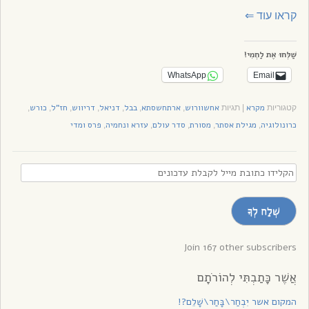
קראו עוד
⇐
שַׁלְּחוּ אֶת לַחְמִי!
WhatsApp
Email
מקרא
אחשוורוש
ארתחשסתא
בבל
דניאל
דריווש
חז"ל
כורש
קטגוריות
|
תגיות
,
,
,
,
,
,
,
כרונולוגיה
מגילת אסתר
מסורת
סדר עולם
עזרא ונחמיה
פרס ומדי
,
,
,
,
,
הקלידו
כתובת
מייל
שְׁלַח לְךָ
לקבלת
עדכונים
Join 167 other subscribers
אֲשֶׁר כָּתַבְתִּי לְהוֹרֹתָם
המקום אשר יִבְחַר\בָּחַר\שָׁלֵם?!