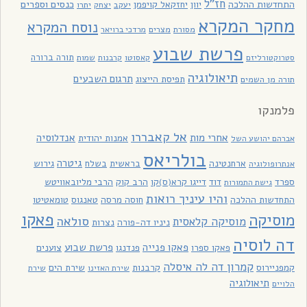
חז"ל
כנסים וספרים
התחדשות ההלכה
יוון
יחזקאל קויפמן
יעקב
יתרו
יצחק
מחקר המקרא
נוסח המקרא
מסורת
מצרים
מרדכי ברויאר
פרשת שבוע
תורה ברורה
סטרוקטורליזם
קאסוטו
קרבנות
שמות
תיאולוגיה
תרגום השבעים
תפיסת הייצוג
תורה מן השמים
פלמנקו
אל קאבררו
אחרי מות
אנדלוסיה
אמנות יהודית
אברהם יהושע השל
בולריאס
גיטרה
ארחנטינה
בראשית
בשלח
גירוש
אנתרופולוגיה
ספרד
דוד
דייגו קרא(ס)קו
הרב קוק
הרבי מליובאוויטש
גישת התמורות
והיו עיניך רואות
התחדשות ההלכה
חוסה מרסה
טאנגוס
טומאטיטו
פאקו
מוסיקה
סולאה
מוסיקה קלאסית
ניניו דה-פורה
נצרות
דה לוסיה
פאקו פנייה
פרשת שבוע
פאקו ספרו
פנדנגו
צוענים
קמרון דה לה איסלה
קמפניירוס
קרבנות
שירת הים
שירת האזינו
שירת
תיאולוגיה
הלויים