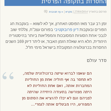
החסרות בתקופה הפרסית
27/03/2014
מקרא
» 19 תגובות
פורסם בתאריך
|
|
זמן רב עבר מאז הפוסט האחרון, אך לא לשווא – בעקבות חג
הפורים ובעקבות
דיון פרובוקטיבי
בפורום עצכ”ח, צללתי שוב
לנבכי אחת הסוגיות המסובכות והמפליאות ביותר בהיסטוריה
היהודית, הלא היא שאלת הזמן האבוד, או ליתר דיוק 169 השנים
החסרות בכרונולוגיה המקובלת בישראל מימי חז”ל.
סדר עולם
הם שאפו לברוא שיטה כרונולוגית שלמה,
לא תחסר בה אף חוליה אחת מן החוליות
המחברות אותה, ואם אחת החוליות לא
היתה מפורשה בתעודה היחידה שהיתה
לפניהם וגם לא יכלו להוציא את הסתום מן
המפורש, היו מבטלים אותה לגמרי…