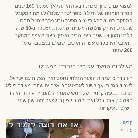
למצוא גם פתרון. כזכור, הבעיה היתה לאן ‘נעלמו’ 169 שנים
בסדר הזמנים של חז”ל (=ספר ‘סדר עולם’) לעומת המקובל
במחקר. כמו שהראיתי, רוב הפער נובע מכך שחז”ל סברו
שבפרס היו רק
שלושה
מלכים, שמלכו במצטבר
כ-50
שנה
בלבד (מהן 34 שנים בימי הבית השני), בעוד שעפ”י המחקר
המקובל היו בפרס
עשרה
מלכים, שמלכו במצטבר מעל
200
שנים.
השלכות הפער על חיי היהודי הפשוט
העובדה כי למרות הפער הבלתי-נתפס הזה, הצליח עם ישראל
לשרוד בגלות ואף לשוב לארצו אחרי אלפיים שנות, מעידה כי לא
מדובר בבעיה קיומית של ממש שאמורה להטריד את חיי היהודי
הפשוט:) אבל בכל זאת, חשוב לציין כי לפער הזה ישנן שתי
השלכות עיקריות –
קראו
עוד
⇐