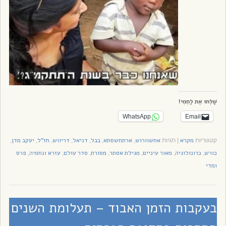
שַׁלְּחוּ אֶת לַחְמִי!
WhatsApp
Email
מקרא
אחשוורוש
ארתחשסתא
בבל
דניאל
דריווש
חז"ל
יעקב מדן
קטגוריות
|
תגיות
,
,
,
,
,
,
,
כורש
כרונולוגיה
מאור עיניים
מגילת אסתר
מסורת
סדר עולם
עזרא ונחמיה
פרס
,
,
,
,
,
,
,
ומדי
בעקבות הזמן האבוד – תעלומת השנים