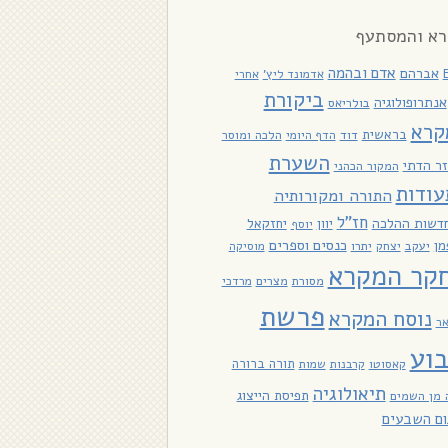
א והמסתעף
אדם ובהמה
אברהם
אדמונד ליץ'
אחרי
ביקורת
אנתרופולוגיה
בולריאס
קרא
בראשית
דוד
הלכה ומוסר
הדף היומי
השערת
ר הדתי
המקור הכהני
עודות
התורה ומקורותיה
חז"ל
דשות ההלכה
יוון
יחזקאל
יוסף
כנסים וספרים
מן
יעקב
יתרו
יצחק
מוסיקה
קר המקרא
מסורת
מצרים
מרדכי
פרשת
נוסח המקרא
אר
וע
תורה ברורה
קאסוטו
קרבנות
שמות
תיאולוגיה
תפיסת הייצוג
 מן השמים
ום השבעים