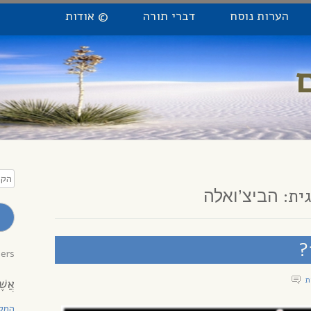
הערות נוסח
דברי תורה
© אודות
הקלי
כתו
ית:
הביצ’ואלה
מייל
לקב
עדכו
?
bers
אֲשֶׁ
המקו