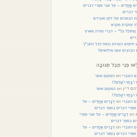
רִים אֲחָדִים – על שני ספרי דברים
 דברים
 הנסכים של דתן ואבירם
ה עוקרת מקרא
 מְחוֹלֵל כֹּל” – דברי תורה מארץ
רים
 חיפוש הערות נוסח לכל התנ”ך
הכהנים עשו מילואים?
ְאוּ פְנֵי תֵבֵל תְּגוּבָה
ם העברי
on
המקום אשר
ַר\בָּחַר\שָׁלֵם?!
on
המקום אשר
ם דיין
ַר\בָּחַר\שָׁלֵם?!
ם העברי
on
דְבָרִים אֲחָדִים – על
ספרי דברים בספר דברים
on
דְבָרִים אֲחָדִים – על שני ספרי
ם בספר דברים
ם העברי
on
דְבָרִים אֲחָדִים – על
ספרי דברים בספר דברים