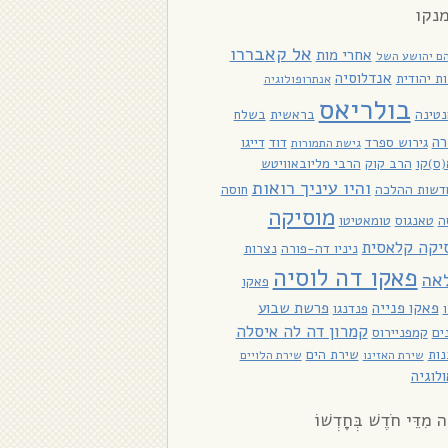
נקו
אל קאבררו
אחרי מות
ם יהושע השל
אנדלוסיה
ת יהודית
אנתרופולוגיה
בולריאס
טינה
בראשית
בשלח
רה
גירוש ספרד
דוד
דייגו
גישת התמורות
ס)קו
הרב קוק
הרבי מליובאוויטש
והיו עיניך רואות
דשות ההלכה
חוסה
מוסיקה
ה
טאנגוס
טומאטיטו
יקה קלאסית
ניניו דה-פורה
נצרות
פאקו דה לוסיה
אה
פאקו
פאקו פנייה
פרשת שבוע
פנדנגו
קמרון דה לה איסלה
ים
קמפניירוס
ות
שירת הים
שירת האזינו
שירת הלויים
לוגיה
ָה מִדֵּי חֹדֶשׁ בְּחָדְשׁוֹ