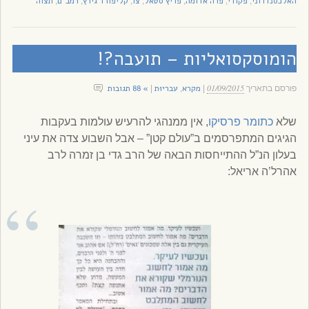
האלכסנדרוני
פקודי
פרה אדומה
פריץ סטאל
צו
קליפורד גירץ
רמב"ם
תצוה
,
,
,
,
,
,
,
הומוסקסואליות – תועבה?!
01/09/2015
מקרא
עבריוּת
» 88 תגובות
פורסם בתאריך
|
,
|
שלא
כתומר פרסיקו
, אין ממנהגי להרעיש עולמות בעקבות
הגיגים המתפרסמים ב”עולם קטן” – אבל השבוע צדה את עיני
בעלון הנ”ל ההתייחסות הבאה של הרב גדי בן זמרה לרב
אהרל’ה אריאל: