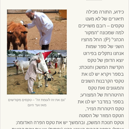
כידוע, התורה מכילה
תיאורים של לא מעט
טקסים – רובם משוייכים
למה שמכונה “המקור
הכהני” (P): החל מחציו
השני של ספר שמות
אנחנו נתקלים בפירוט
יוצא הדופן של טקס
הקדשת המשכן וחנוכתו;
בספר ויקרא יש לנו את
טקסי הקרבנות השונים
והמגוונים ואת טקס
ההיטהרות של המצורע;
“גם את זה לעומת זה” – טקסים מקודשים
בספר במדבר יש לנו את
מאז ועד היום
טקס היטהרות הנזיר,
הטקס המוזר של הסוטה
וטקס חנוכת המשכן, ובהמשך יש את טקס הפרה האדומה;