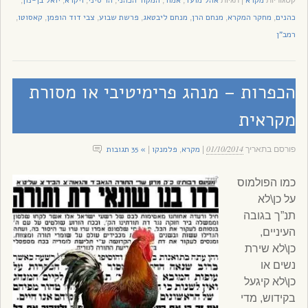
מקרא
אהל מועד
אמור
המקור הכהני
הר סיני
ויקרא
יואל בן-נון
קטגוריות
|
תגיות
,
,
,
,
,
,
כהנים
מחקר המקרא
מנחם הרן
מנחם ליבטאג
פרשת שבוע
צבי דוד הופמן
קאסוטו
,
,
,
,
,
,
,
רמב"ן
הכפרות – מנהג פרימיטיבי או מסורת
מקראית
01/10/2014
מקרא
פלמנקו
» 35 תגובות
פורסם בתאריך
|
,
|
כמו הפולמוס
על כן\לא
תנ”ך בגובה
העיניים,
כן\לא שירת
נשים או
כן\לא קיגעל
בקידוש, מדי