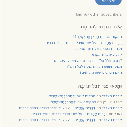
לקבלת
עדכונים
Join 167 other subscribers
אֲשֶׁר כָּתַבְתִּי לְהוֹרֹתָם
המקום אשר יִבְחַר\בָּחַר\שָׁלֵם?!
דְבָרִים אֲחָדִים – על שני ספרי דברים בספר דברים
מנחת הנסכים של דתן ואבירם
קבלה עוקרת מקרא
“רַב מְחוֹלֵל כֹּל” – דברי תורה מארץ העברים
מנוע חיפוש הערות נוסח לכל התנ”ך
האם הכהנים עשו מילואים?
וּמָלְאוּ פְנֵי תֵבֵל תְּגוּבָה
אברם העברי
on
המקום אשר יִבְחַר\בָּחַר\שָׁלֵם?!
on
המקום אשר יִבְחַר\בָּחַר\שָׁלֵם?!
אברהם דיין
אברם העברי
on
דְבָרִים אֲחָדִים – על שני ספרי דברים בספר דברים
on
דְבָרִים אֲחָדִים – על שני ספרי דברים בספר דברים
מורג
אברם העברי
on
דְבָרִים אֲחָדִים – על שני ספרי דברים בספר דברים