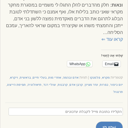
ונאות:
חלק מהדברים להלן התגלו לי משמיים במסגרת מחקר
מקראי שאני כותב בלילות אלו, ואף אמנם כי השתדלתי לטובת
הבלוג לתרגם את הדברים מאקדמית נפוצה ללשון בני אדם,
ייתכן והחמצתי משהו או שקיצרתי במקום שראוי להאריך, עמכם
הסליחה…
קראו עוד
⇐
שַׁלְּחוּ אֶת לַחְמִי!
WhatsApp
Email
מקרא
פלמנקו
אדם ובהמה
אחרי מות
בעלי חיים
בראשית
ויקרא
קטגוריות
,
|
תגיות
,
,
,
,
,
יום כיפור
כפרות
עזר מציון
קרבן אדם
קרבנות
שולי רנד
תיאולוגיה
תפיסת הייצוג
,
,
,
,
,
,
,
,
תרנגול
הקלידו
כתובת
מייל
שְׁלַח לְךָ