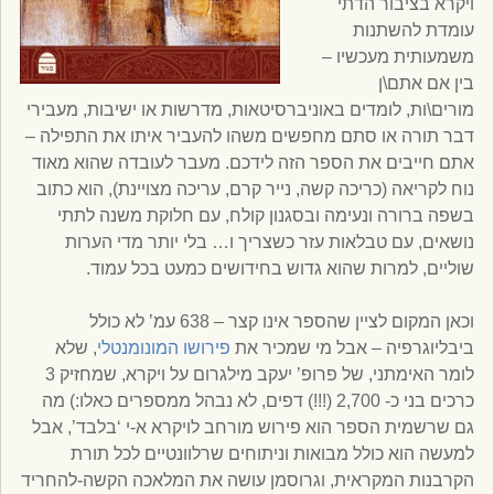
ויקרא בציבור הדתי
עומדת להשתנות
משמעותית מעכשיו –
בין אם אתם\ן
מורים\ות, לומדים באוניברסיטאות, מדרשות או ישיבות, מעבירי
דבר תורה או סתם מחפשים משהו להעביר איתו את התפילה –
אתם חייבים את הספר הזה לידכם. מעבר לעובדה שהוא מאוד
נוח לקריאה (כריכה קשה, נייר קרם, עריכה מצויינת), הוא כתוב
בשפה ברורה ונעימה ובסגנון קולח, עם חלוקת משנה לתתי
נושאים, עם טבלאות עזר כשצריך ו… בלי יותר מדי הערות
שוליים, למרות שהוא גדוש בחידושים כמעט בכל עמוד.
וכאן המקום לציין שהספר אינו קצר – 638 עמ’ לא כולל
ביבליוגרפיה – אבל מי שמכיר את
פירושו המונומנטלי
, שלא
לומר האימתני, של פרופ’ יעקב מילגרום על ויקרא, שמחזיק 3
כרכים בני כ- 2,700 (!!!) דפים, לא נבהל ממספרים כאלו:) מה
גם שרשמית הספר הוא פירוש מורחב לויקרא א-י ‘בלבד’, אבל
למעשה הוא כולל מבואות וניתוחים שרלוונטיים לכל תורת
הקרבנות המקראית, וגרוסמן עושה את המלאכה הקשה-להחריד