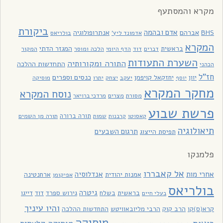
מקרא והמסתעף
ביקורת
אדם ובהמה
BHS
אברהם
אנתרופולוגיה
בולריאס
אדמונד ליץ'
המקרא
בראשית
המגזר הדתי
דוד
הלכה ומוסר
המקור
דברים
הדף היומי
השערת התעודות
התורה ומקורותיה
התחדשות ההלכה
הכהני
חז"ל
כנסים וספרים
יוון
יחזקאל קויפמן
יעקב
יתרו
יוסף
יצחק
מוסיקה
מחקר המקרא
נוסח המקרא
מסורת
מצרים
מרדכי ברויאר
פרשת שבוע
תורה ברורה
תורה מן השמים
קאסוטו
קרבנות
שמות
תיאולוגיה
תרגום השבעים
תפיסת הייצוג
פלמנקו
אל קאבררו
אחרי מות
אנדלוסיה
אמנות יהודית
ארחנטינה
אפיקומן
בולריאס
גיטרה
בראשית
בשלח
גירוש ספרד
דוד
דייגו
בעלי חיים
והיו עיניך
קרא(ס)קו
הרב קוק
הרבי מליובאוויטש
התחדשות ההלכה
מוסיקה