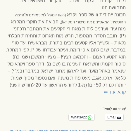
מן ה… קרבנו… ולקח… ושחט… וזרק” וכו’ מאששים את
התחושה הזו.
תכונה ייחודית זו של ספר ויקרא
(השוו למשל למינימליזם ול’זרימה
, הביאה את חוקרי המקרא
החופשית’ המאפיינים את סיפורי המקרא!)
מזה עידן ועידנים לזהות מאחורי הקלעים את המחבר ה’כהני’
(P), חובב הסדר, המִספור, הרשימות הארוכות והחזרות הבלתי
נלאות – ולשייך אליו קטעים רבים בתורה, מבראשית ועד סוף
במדבר, שגם להם אופי דומה. ועיקר עבודתו של P, לפי המחקר,
הוא הקטע העצום – והכמעט רציף! – מציווי המשכן (שמ’ כה),
סיפור הקמתו והשראת השכינה בו (שם מ), דרך ספר ויקרא כולו
שנאמר באהל מועד, ועד לארגון מחנה ישראל במדבר (במ’ י) –
כל אלו ארכו, אגב, מעט פחות משנה, ואם נספור מסוף שמות
יוותרו לנו רק 50 יום! (מ-1 לחודש הראשון עד 20 לחודש השני).
קראו עוד
⇐
שַׁלְּחוּ אֶת לַחְמִי!
WhatsApp
Email