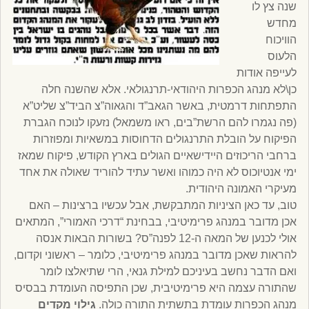
שנה צץ לו
מחדש
הוויכוח
הלעוס
לעייפה אודות
כן\לא מנהג הכפרות היהודאי-תרנגולאי. אלא שהשנה חלה
התפתחות דרמטית, באשר הגאב”ד והגאוה”צ הביד”צ שליט”א
(פה נגמרו להם הרשת”בים, ראו משמאל) נזעקו לנוכח הגברת
הפיקוח על הובלת התרנגולים הדחוסות במשאיות ומפוזרות
ברחבי הריכוזים היידישאיים הגולים בארץ הקודש, פיקוח שמאז
ימי אנטיוכוס לא היה כמוהו ואשר עתיד להוריד שאולה את אחד
מעיקרי האמונה היהודית.
טוב, עד כאן הציניות המתבקשת, אבל עכשיו ברצינות – האם
אכן מדובר במנהג פרימיטיבי, בבחינת “דרכי האמורי”, המתאים
אולי לכנען של המאה ה-12 לפנה”ס? בשורות הבאות אנסה
להראות שאכן מדובר במנהג פרימיטיבי, כלומר – ראשוני וקדום,
ואם הדבר נחשב בעיניכם למילת גנאי, הרי שתיאלצו לומר
שהתורה עצמה היא פרימיטיבית, שכן התפיסה העומדת בבסיס
מנהג הכפרות עומדת בתשתית התורה כולה.
גילוי מקדים