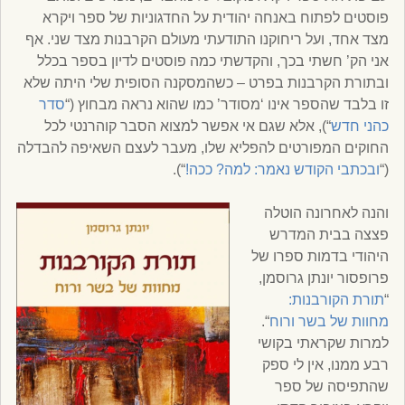
פוסטים לפתוח באנחה יהודית על החדגוניות של ספר ויקרא
מצד אחד, ועל ריחוקנו התודעתי מעולם הקרבנות מצד שני. אף
אני הק’ חשתי בכך, והקדשתי כמה פוסטים לדיון בספר בכלל
ובתורת הקרבנות בפרט – כשהמסקנה הסופית שלי היתה שלא
זו בלבד שהספר אינו ‘מסודר’ כמו שהוא נראה מבחוץ (“
סדר
כהני חדש
“), אלא שגם אי אפשר למצוא הסבר קוהרנטי לכל
החוקים המפורטים להפליא שלו, מעבר לעצם השאיפה להבדלה
(“
ובכתבי הקודש נאמר: למה? ככה!
“).
והנה לאחרונה הוטלה
פצצה בבית המדרש
היהודי בדמות ספרו של
פרופסור יונתן גרוסמן,
“
תורת הקורבנות:
מחוות של בשר ורוח
“.
למרות שקראתי בקושי
רבע ממנו, אין לי ספק
שהתפיסה של ספר