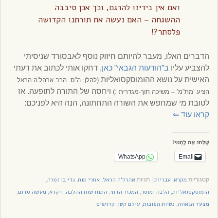
ואם אין בידינו להרגם, וכך אכן סיבבה
ההשגחה – האם נעשה את תורתנו הקדושה
פלסתר?!
הדברים האלו, מעבר להיותם חיזוק נוסף לאבסורד שניסיתי
להצביע עליו
ב”הודעות הגבאי” כאן
, דחקו אותי לכתוב את דעתי
האישית על נושא ההומוסקסואליות
(להלן: ה”ס. הרב ארהל’ה הראל
ויחסה של התורה לתופעה. אז
הציע ‘מת”מ’ – משיכה תוך-מגדרית :)
לטובת מי שמחפש את השורה התחתונה, הנה היא לפניכם:
קראו עוד
⇐
שַׁלְּחוּ אֶת לַחְמִי!
WhatsApp
Email
מקרא
עבריוּת
אהרל'ה הראל
אחרי מות
גדי בן זמרה
קטגוריות
,
|
תגיות
,
,
,
הומוסקסואליות
הלכה ומוסר
המגזר הדתי
התחדשות ההלכה
ויקרא
מעשה סדום
,
,
,
,
,
,
מצעד הגאווה
נטיות הפוכות
עולם קטן
קדושים
,
,
,