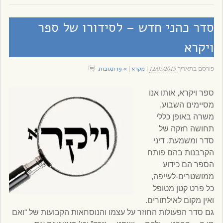
סדר כהני חדש – לסידורו של ספר
ויקרא
12/05/2015
מקרא
» 19 תגובות
פורסם בתאריך
|
|
ספר ויקרא, אותו אנו
מסיימים השבוע,
משרה באופן כללי
תחושה חזקה של
סדר ומשמעת. דיני
הקרבנות בהם פותח
הספר הם כידוע
ממושטרים-לעייפה,
כל פרט קטן מטופל
ואין מקום לאילתורים.
גם סדר הפעולות החוזר על עצמו והנוסחאות הקבועות של “ואם