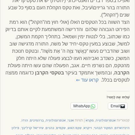
ואפילו בספר דברים האנטי-כהני (יחסית) יש את טקס קריאת
התורה בהר גריזים\עיבל, ואת טקס הקהלת העם בסוף כל שבע
שנים (“הקהל”).
הצד השווה בכל הטקסים האלו (אולי חוץ מה”הקהל”) הוא רמת
הפירוט הגבוהה שלהם והדרישה המשתמעת לקיים אותם בדיוק
כמו שכתוב, בלי לנטות ימין ושמאל. בתהליך הקמת המשכן,
למשל, שבוצע במעין טקס-יחיד של משה, התורה מדגישה שוב
ושוב שהדברים נעשו “כַּאֲשֶׁר צִוָּה ה’ אֶת מֹשֶׁה”. ובטקס חנוכת
המשכן, כשנדב ואביהוא העזו לבצע פעולה שלא היתה חלק
מהטקס, הם נשרפו חיים. אגב, הפעולה שהם עשו היתה פעולת
הקרבה
, ובהמשך אתמקד בעיקר
בטקסי הקרבן
כדוגמה ממצה
לטקסים בכלל.
קראו עוד
⇐
שַׁלְּחוּ אֶת לַחְמִי!
WhatsApp
Email
אנתרופולוגיה
מקרא
אגני
אנתרופולוגיה
ברהמינים
הודו
קטגוריות
,
|
תגיות
,
,
,
,
הינדואיזם
המקור הכהני
ויקרא
טקס האש
טקסים
כהנים
עזריאל קרליבך
פילון
,
,
,
,
,
,
,