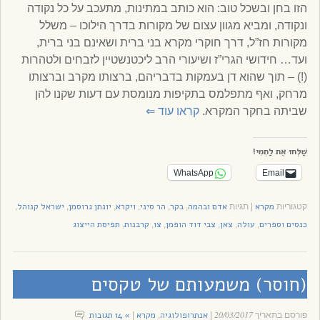
הזו בחן ובשכל טוב: הוא כותב במתינות, מתעכב על כל נקודה
ונקודה, ומביא מגוון עצום של מקורות בדרך הילוכו – משלל
מקורות חז”ל, דרך חוקרי מקרא בני ברית ושאינם בני ברית,
ועד… חידושי הגרי”ז ושיעורי הרב ליכטנשטיין לזבחים ולטהרות
(!) – תוך שהוא דן בעמקות בדבריהם, ברצותו מקרב וברצותו
מרחק, ואף מתפלמס בתקיפות מנומסת עם דעות שקנו להן
שביתה בחקר המקרא.
קראו עוד
⇐
שַׁלְּחוּ אֶת לַחְמִי!
WhatsApp
Email
מקרא
אדם ובהמה
בקר
הר סיני
ויקרא
יונתן גרוסמן
ישראל קנוהל
קטגוריות
|
תגיות
,
,
,
,
,
,
כנסים וספרים
עולה
צאן
צבי דוד הופמן
צו
קרבנות
תפיסת הייצוג
,
,
,
,
,
,
(חוסר) משמעותם של טקסים
20/03/2017
אנתרופולוגיה
מקרא
» 14 תגובות
פורסם בתאריך
|
,
|