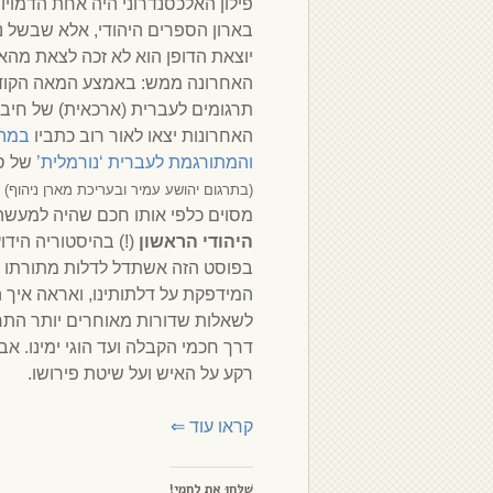
פילון האלכסנדרוני היה אחת הדמוי
בארון הספרים היהודי, אלא שבשל נסי
יוצאת הדופן הוא לא זכה לצאת מהאר
האחרונה ממש: באמצע המאה הקודמ
תרגומים לעברית (ארכאית) של חיבור
האחרונות יצאו לאור רוב כתביו
במהד
והמתורגמת לעברית ‘נורמלית’
של סו
–
(בתרגום יהושע עמיר ובעריכת מארן ניהוף)
מסוים כלפי אותו חכם שהיה למעש
היהודי הראשון
(!) בהיסטוריה הידוע
בפוסט הזה אשתדל לדלות מתורתו 
המידפקת על דלתותינו, ואראה איך ה
לשאלות שדורות מאוחרים יותר התחב
דרך חכמי הקבלה ועד הוגי ימינו. אב
רקע על האיש ועל שיטת פירושו.
קראו עוד
⇐
שַׁלְּחוּ אֶת לַחְמִי!