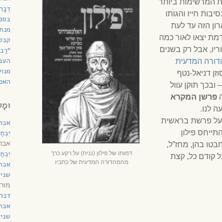
ות המרשימות ביותר
דְבָ
בות חייו והגותו
בספר
ון הזה עד לעת
מנחת
ת יצאו לאור כמה
קבל
יו, אבל רק בשנים
“רַב
העב
ורה המדעית
מנוע
זן דניאל-נטף
האם 
 ובכך תוקן עוול
ה
פרשן המקרא
וּמָל
ה לנו.
על פרשת בראשית
אבר
תייחס פילון
יִבְח
אברה
טו בהן, מחז”ל,
יִבְח
דמותו של פילון (נניח) על רקע כרך
ל קודם כל, קצת
מהמהדורה המדעית של כתביו
אבר
שני 
מורג
דברי
אבר
שני 