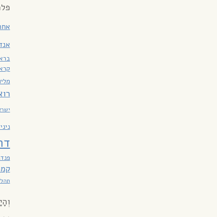
פלמ
אחר
אנד
ברא
קרא(
מליו
רוא
ישרא
ניני
דה
פנדנ
קמר
תהלי
וְהָי