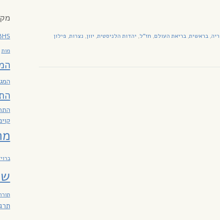
מקר
BHS
יה
בראשית
בריאת העולם
חז"ל
יהדות הלניסטית
יוון
נצרות
פילון
,
,
,
,
,
,
,
מות
המ
המגז
הת
התח
קויפ
מח
ברוי
שב
תורה
תרג