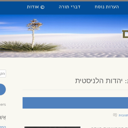
הערות נוסח
דברי תורה
© אודות
הקלי
כתו
:
יהדות הלניסטית
מייל
לקב
עדכו
bers
אֲשֶׁ
המקו