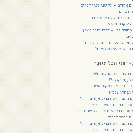
רִים אֲחָדִים – על שני ספרי דברים
 דברים
 הנסכים של דתן ואבירם
ה עוקרת מקרא
 מְחוֹלֵל כֹּל” – דברי תורה מארץ
רים
 חיפוש הערות נוסח לכל התנ”ך
הכהנים עשו מילואים?
ְאוּ פְנֵי תֵבֵל תְּגוּבָה
ם העברי
on
המקום אשר
ַר\בָּחַר\שָׁלֵם?!
on
המקום אשר
ם דיין
ַר\בָּחַר\שָׁלֵם?!
ם העברי
on
דְבָרִים אֲחָדִים – על
ספרי דברים בספר דברים
on
דְבָרִים אֲחָדִים – על שני ספרי
ם בספר דברים
ם העברי
on
דְבָרִים אֲחָדִים – על
ספרי דברים בספר דברים