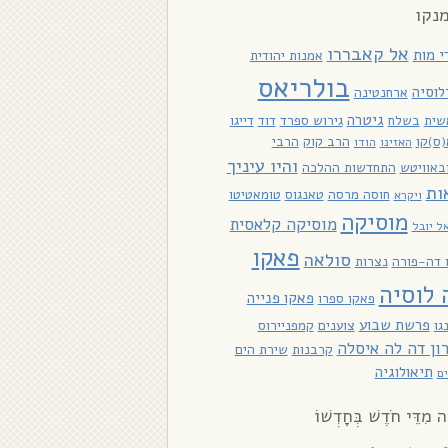
נקו
אל קאבררו
י מות
אמנות יהודית
בולריאס
לוסיה
ארחנטינה
גיטרה
שית
בשלח
גירוש ספרד
דוד
דייגו
ס)קו
הרב קוק
הרבי
האזינו
הודו
והיו עיניך
באוויטש
התחדשות ההלכה
ות
חוסה מרסה
טאנגוס
טומאטיטו
ויקרא
מוסיקה
מוסיקה קלאסית
ל יובל
פאקו
סולאה
ו דה-פורה
נצרות
 לוסיה
פאקו פנייה
פאקו ספרו
פרשת שבוע
גו
צוענים
קמפניירוס
ון דה לה איסלה
קרבנות
שירת הים
תיאולוגיה
ם
ָה מִדֵּי חֹדֶשׁ בְּחָדְשׁוֹ