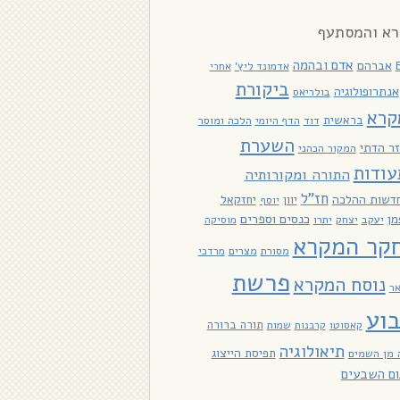
א והמסתעף
אדם ובהמה
אברהם
אדמונד ליץ'
אחרי
ביקורת
אנתרופולוגיה
בולריאס
קרא
בראשית
דוד
הלכה ומוסר
הדף היומי
השערת
ר הדתי
המקור הכהני
עודות
התורה ומקורותיה
חז"ל
דשות ההלכה
יוון
יחזקאל
יוסף
כנסים וספרים
מן
יעקב
יתרו
יצחק
מוסיקה
קר המקרא
מסורת
מצרים
מרדכי
פרשת
נוסח המקרא
אר
וע
תורה ברורה
קאסוטו
קרבנות
שמות
תיאולוגיה
תפיסת הייצוג
 מן השמים
ום השבעים