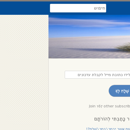
search
דו
בת
שְׁלַח לְךָ
לת
נים
Join 167 other subscri
ר כָּתַבְתִּי לְהוֹרֹתָם
ם אשר יִבְחַר\בָּחַר\שָׁלֵם?!