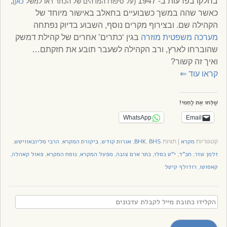
בחלקו בפרעות ב- 1947
,
(על סיפורו המדהים של הכתר ראו למשל
כאן
)
כאשר שהה במשך כשבועיים בחאלב באישור מיוחד של
הקהילה שם. ובצירוף מקרים נוסף, השבוע בדיוק נפתחה
מערכה משפטית מוזרה
בגין ‘כתרים’ אחרים של קהילת דמשק
שהוברחו לארץ, ורב הקהילה לשעבר תובע את חזקתם…
ואיך זה קשור?
קראו עוד
⇐
שַׁלְּחוּ אֶת לַחְמִי!
WhatsApp
Email
מקרא
BHS
BHK
אגרות קודש
ביקורת המקרא
הרבי מליובאוויטש
קטגוריות
|
תגיות
,
,
,
,
,
זלמן שזר
חב"ד
י"ט כסלו
כתר ארם צובה
מפעל המקרא
נוסח המקרא
פאול קאהלה
,
,
,
,
,
,
,
קאסוטו
רודולף קיטל
,
הקלידו
כתובת
מייל