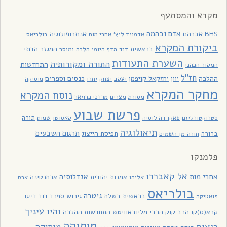
מקרא והמסתעף
אדם ובהמה
BHS
אברהם
אנתרופולוגיה
בולריאס
אדמונד ליץ'
אחרי מות
ביקורת המקרא
בראשית
המגזר הדתי
דוד
הלכה ומוסר
הדף היומי
השערת התעודות
התורה ומקורותיה
התחדשות
המקור הכהני
חז"ל
כנסים וספרים
ההלכה
יוון
יחזקאל קויפמן
יעקב
יתרו
יצחק
מוסיקה
מחקר המקרא
נוסח המקרא
מסורת
מצרים
מרדכי ברויאר
פרשת שבוע
תורה
סטרוקטורליזם
פאקו דה לוסיה
קאסוטו
שמות
תיאולוגיה
תרגום השבעים
תפיסת הייצוג
ברורה
תורה מן השמים
פלמנקו
אל קאבררו
אחרי מות
אנדלוסיה
אמנות יהודית
ארחנטינה
אליהו
ארס
בולריאס
גיטרה
בראשית
בשלח
גירוש ספרד
דוד
דייגו
פואטיקה
והיו עיניך
קרא(ס)קו
הרב קוק
הרבי מליובאוויטש
התחדשות ההלכה
מוסיקה
רואות