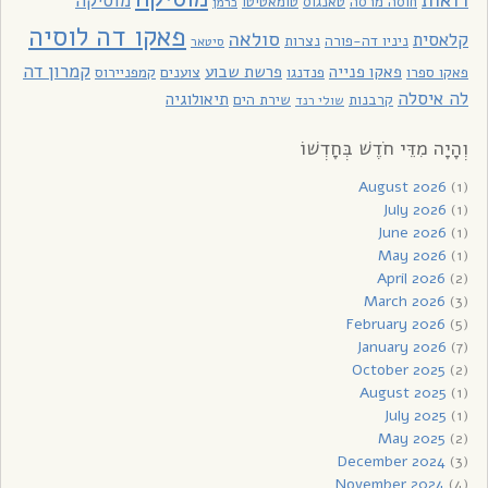
מוסיקה
חוסה מרסה
טאנגוס
טומאטיטו
כרמן
פאקו דה לוסיה
סולאה
קלאסית
ניניו דה-פורה
נצרות
סיטאר
קמרון דה
פאקו פנייה
פרשת שבוע
פאקו ספרו
פנדנגו
צוענים
קמפניירוס
לה איסלה
תיאולוגיה
קרבנות
שירת הים
שולי רנד
וְהָיָה מִדֵּי חֹדֶשׁ בְּחָדְשׁוֹ
August 2026
(1)
July 2026
(1)
June 2026
(1)
May 2026
(1)
April 2026
(2)
March 2026
(3)
February 2026
(5)
January 2026
(7)
October 2025
(2)
August 2025
(1)
July 2025
(1)
May 2025
(2)
December 2024
(3)
November 2024
(4)