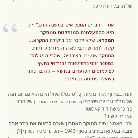
של הרבי, הערתי כי:
אחד הדברים המפליאים במשנה החב”דית
היא
ההתעלמות המוחלטת ממחקר
המקרא
, שלא לדבר על ביקורת המקרא…
קשה לומר שהרבי לא היה מודע לרוחות
המחקר שנשבו באירופה, שהרי הוא למד
במספר אוניברסיטאות ובוודאי נחשף
לפולמוסים הסוערים בנושא – והדבר נותר
כשאלה פתוחה מבחינתי.
והנה בצירוף מקרים מעניין, י”ט כסלו שחל היום הוא גם יום חגה
של חב”ד וגם יום פטירתו
של הרב
(לדעת כל הזרמים ביהדות…)
פרופ’ משה דוד קאסוטו.
ואיך זה קשור?
ובכן, קאסוטו היה
החוקר האחרון שזכה לראות את כתר ארם
צובה במלואו בעיניו
, בסוף 1943 – הכתר כזכור נשרף [?]