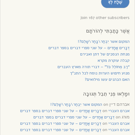
שְׁלַח לְךָ
לקבלת
עדכונים
Join 167 other subscribers
אֲשֶׁר כָּתַבְתִּי לְהוֹרֹתָם
המקום אשר יִבְחַר\בָּחַר\שָׁלֵם?!
דְבָרִים אֲחָדִים – על שני ספרי דברים בספר דברים
מנחת הנסכים של דתן ואבירם
קבלה עוקרת מקרא
“רַב מְחוֹלֵל כֹּל” – דברי תורה מארץ העברים
מנוע חיפוש הערות נוסח לכל התנ”ך
האם הכהנים עשו מילואים?
וּמָלְאוּ פְנֵי תֵבֵל תְּגוּבָה
on
המקום אשר יִבְחַר\בָּחַר\שָׁלֵם?!
אברהם דיין
אברם העברי
on
דְבָרִים אֲחָדִים – על שני ספרי דברים בספר דברים
on
דְבָרִים אֲחָדִים – על שני ספרי דברים בספר דברים
מורג
אברם העברי
on
דְבָרִים אֲחָדִים – על שני ספרי דברים בספר דברים
אברם העברי
on
דְבָרִים אֲחָדִים – על שני ספרי דברים בספר דברים