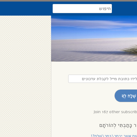
search
דו
בת
שְׁלַח לְךָ
לת
נים
Join 167 other subscri
ר כָּתַבְתִּי לְהוֹרֹתָם
ם אשר יִבְחַר\בָּחַר\שָׁלֵם?!