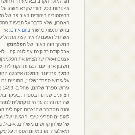
חג המולד הקרב ובא מעורר תחושת
אי-נוחות בכל יהודי שקרא משהו על
ההיסטוריה היהודית באירופה של ה
האחרון, שלא לדבר על הבעיות ההל
בהשתתפות כלשהי
ביום אידם
. אז
אשתדל הפעם להאיר קצת את הליל
החשוך הזה באורו של
הפלמנקו
.
אבל קודם כל קצת אפולוגטיקה – לצו
עצמם (=אלו שהמציאו את הפלמנקו)
חשבון ארוך עם הנצרות הקתולית, ש
המלך פרדיננד והמלכה איזבלה החת
על גירוש ספרד “שלנו”, חתומים גם 
גירוש ספרד שלהם, שחל ב- 1499
(La Percecusion)
הצוענים שנותרו בספרד, בעיקר באנד
שהיתה והינה עד היום קתולית למהדר
והנה מסתבר שהנצרות הקתולית הא
לאופיים הפרימיטיבי והרגשני של שב
של פולחן קדושים משלהם. א-ב-ל, מכי
תיאולוגיה, אז במקום הטפות על עיקר