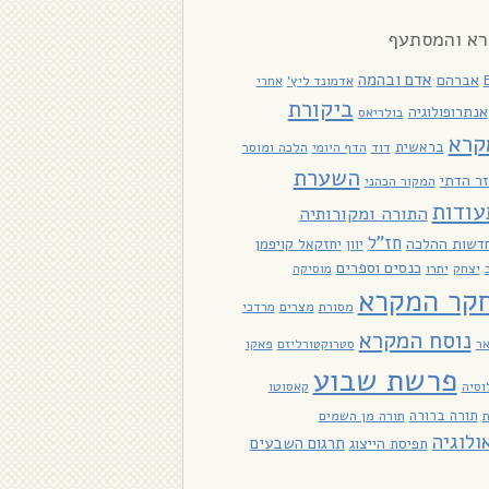
א והמסתעף
אדם ובהמה
אברהם
אדמונד ליץ'
אחרי
ביקורת
אנתרופולוגיה
בולריאס
קרא
בראשית
דוד
הלכה ומוסר
הדף היומי
השערת
ר הדתי
המקור הכהני
עודות
התורה ומקורותיה
חז"ל
דשות ההלכה
יוון
יחזקאל קויפמן
כנסים וספרים
יתרו
יצחק
מוסיקה
קר המקרא
מסורת
מצרים
מרדכי
נוסח המקרא
אר
סטרוקטורליזם
פאקו
פרשת שבוע
וסיה
קאסוטו
תורה ברורה
תורה מן השמים
ולוגיה
תרגום השבעים
תפיסת הייצוג