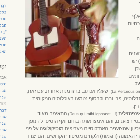
דְבָ
בספר
אלף
מנחת
כתיות
קבל
“רַב
העב
ה
מנוע
האם 
ענים
 יש
וּמָל
כן
ומים
אברה
על
יִבְח
אבר
, שעליו אכתוב בהזדמנות אחרת. עם זאת,
שני 
לוסיה, פרו ורבו ולבסוף נטמעו באוכלוסיה המקומית
מורג
ין.
דברי
ינפנטילית
התאימה מאוד
(!…Deus qui mihi ignoscat)
אבר
טי הצוענים, והם אימצו אותה בחום ואף הוסיפו לה נופך
שני 
וון שהצוענים האנדלוסיים מעדיפים מוסיקולוגיה על פני
אבר
י האמונה (דוֹגמות) ולקחים מסיפורי הקדושים, הם יצרו
שני 