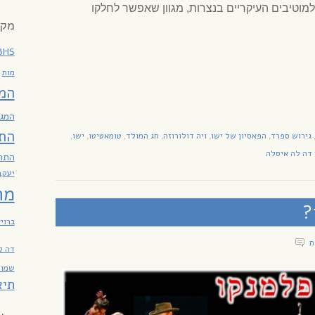
מוטיבים העיקריים בנצרות, מגוון שאפשר לחלקו
מקר
BHS
מות
המ
המגז
הת
גירוש ספרד
הפאסיון של ישו
ויה דולורוזה
חג המולד
טומאטיטו
ישו
,
,
,
,
,
,
 דה לה איסלה
התח
יעקב
מח
?
ברוי
דה ל
שמות
תיא