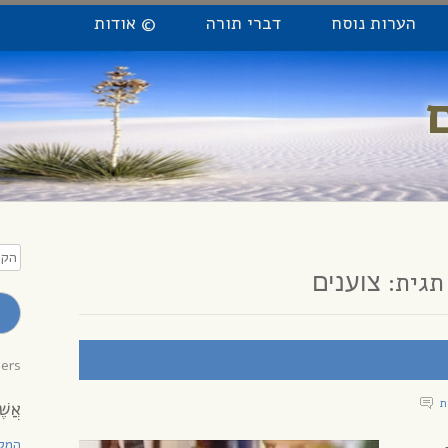
הערות נוסח
דברי תורה
© אודות
הקלי
כתו
תגית:
צוענים
מייל
לקב
עדכו
bers
אֲשֶׁ
המקו