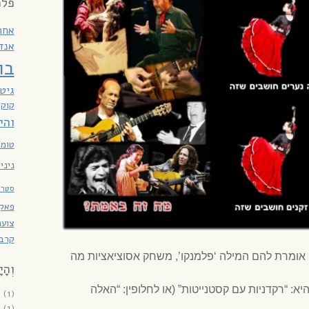
פלמ
אחר
אנד
בו
גיט
קוק
והי
טומא
ניני
סטרו
פאקו
צוענ
קרבנ
 אומרת להם המילה ‘פלמנקו’, משחק אסוציאציות מה
וְהָי
ה היא: “רקדניות עם קסטנייטות” (או לחלופין: “האלה
6
(1)
6
(1)