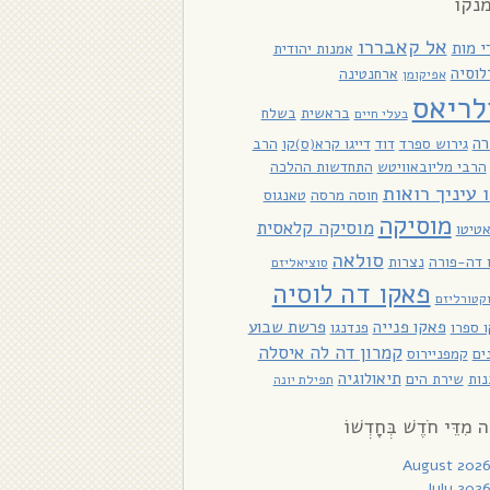
נקו
אל קאבררו
י מות
אמנות יהודית
לוסיה
ארחנטינה
אפיקומן
לריאס
בראשית
בשלח
בעלי חיים
רה
גירוש ספרד
דוד
דייגו קרא(ס)קו
הרב
הרבי מליובאוויטש
התחדשות ההלכה
ו עיניך רואות
חוסה מרסה
טאנגוס
מוסיקה
מוסיקה קלאסית
טיטו
סולאה
ו דה-פורה
נצרות
סוציאליזם
פאקו דה לוסיה
קטורליזם
פאקו פנייה
פרשת שבוע
 ספרו
פנדנגו
קמרון דה לה איסלה
ים
קמפניירוס
תיאולוגיה
ות
שירת הים
תפילת יונה
ָה מִדֵּי חֹדֶשׁ בְּחָדְשׁוֹ
August 202
July 202