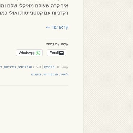
איך קרה שעולם מוזיקלי שלם ומו
רקדניות עם קסטנייטות ואולי כמ
קראו עוד
⇐
שַׁלְּחוּ אֶת לַחְמִי!
WhatsApp
Email
פלמנקו
אנדלוסיה
בולריאס
די
קטגוריות
|
תגיות
,
,
לוסיה
פוספוריטו
צוענים
,
,