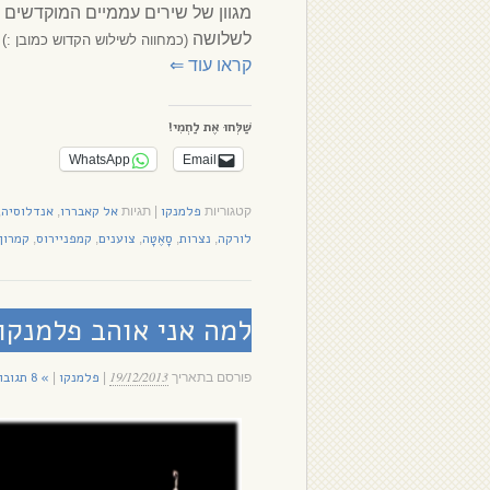
מגוון של שירים עממיים המוקדשים ל
לשלושה
(כמחווה לשילוש הקדוש כמובן :)
קראו עוד
⇐
שַׁלְּחוּ אֶת לַחְמִי!
WhatsApp
Email
פלמנקו
אל קאבררו
אנדלוסיה
קטגוריות
|
תגיות
,
,
לורקה
נצרות
סָאֶטָה
צוענים
קמפניירוס
קמרון
,
,
,
,
,
למה אני אוהב פלמנקו
19/12/2013
פלמנקו
» 8 תגובות
פורסם בתאריך
|
|