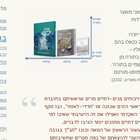
פלמ
אני משער
דות
אחר
אנד
זכרו
בו
העשורים הראשונים של המאה ה-21 ככאלו בהם
גירו
יו –
הרב 
בתורה מן
והי
מיים בתורה’.
טומא
פוסט-מורטם
:
אדים, 2102)
קלא
סיטא
יכוחים פנים-דתיים מרים שראשיתם בחוברת
פאקו
אשי הזרם שכונה אז ‘חרדי-לאומי’, ובו תקף
קמפנ
האקדמי ואפילו את זה הישיבתי שאינו לפי
שירת
ם דתיים מתונים יותר הגיבו לדברים,
וְהָי
ור הראשון של המאה וכונו “תנ”ך בגובה
 השני להוצאתם של כמה ספרים שחשיבותם
6
(1)