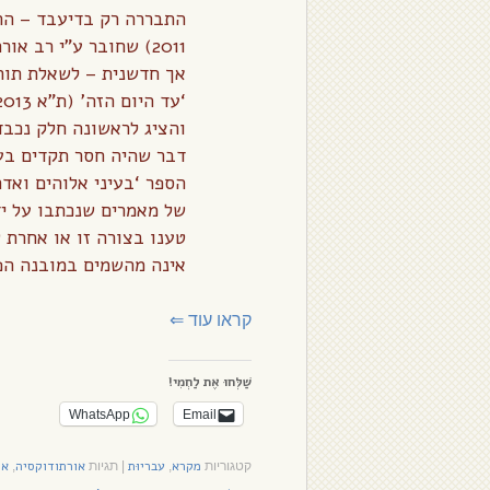
2011) שחובר ע”י רב א
אך חדשנית – לשאלת תורה
והציג לראשונה חלק נכבד
דבר שהיה חסר תקדים בעי
של מאמרים שנכתבו על יד
טענו בצורה זו או אחרת ש
אינה מהשמים במובנה ה
קראו עוד
⇐
שַׁלְּחוּ אֶת לַחְמִי!
WhatsApp
Email
מקרא
עבריוּת
אורתודוקסיה
אמ
קטגוריות
,
|
תגיות
,