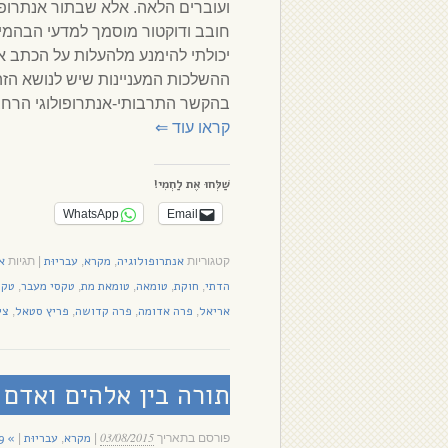
ועוברים הלאה. אלא שבתור אנתרופו
חובב ודוקטור מוסמך למדעי הבהמיו
יכולתי להימנע מלהעלות על הכתב א
ההשלכות המעניינות שיש לנושא הזה
בהקשר התרבותי-אנתרופולוגי הרחב 
קראו עוד
⇐
שַׁלְּחוּ אֶת לַחְמִי!
WhatsApp
Email
אנתרופולוגיה
מקרא
עבריוּת
א
קטגוריות
,
,
|
תגיות
הדתי
חוקת
טומאה
טומאת מת
טקסי מעבר
טקס
,
,
,
,
,
אריאל
פרה אדומה
פרה קדושה
פריץ סטאל
צי
,
,
,
,
תורה בין אלהים ואדם 
03/08/2015
מקרא
עבריוּת
» 29 תגובות
פורסם בתאריך
|
,
|