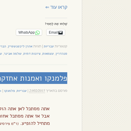
קראו עוד
⇐
שַׁלְּחוּ אֶת לַחְמִי!
WhatsApp
Email
עבריוּת
אהרן ליכטנשטיין
הברי
קטגוריות
|
תגיות
,
סנהדרין
עצמאות
ציונות דתית
שלמה אבינר
שמ
,
,
,
,
פלמנקו ואמנות אחזק
23/02/2015
עבריוּת
פלמנקו
» 45 
פורסם בתאריך
|
,
|
אתה מסתכל לאן אתה הולך
אבל אז אתה מסתכל אחורה
מתחיל להופיע.
(ר”מ פירסיג