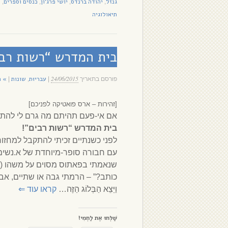
גנזל
יהודה ברנדס
יושי פרג'ון
כנסים וספרים
מ
,
,
,
,
תיאולוגיה
בית המדרש “רשות רבי
24/06/2015
עבריוּת
שונות
» ה
פורסם בתאריך
|
,
|
[זהירות – ארס פואטיקה לפניכם]
אם אי-פעם תהיתם מה גרם לי להתח
בית המדרש “רשות רבים”!
לפני כשנתיים זכיתי להתקבל למחזו
עם חבורה סופר-מיוחדת של א.נשים
שנאמתי בפאתוס מסוים על משהו (כב
כותב?” – הרמתי גבה או שתיים, אבל 
וַיֵּצֵא הַבְּלוֹג הַזֶּה…
קראו עוד
⇐
שַׁלְּחוּ אֶת לַחְמִי!