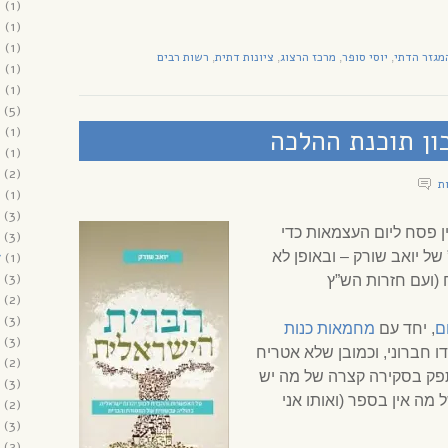
9
(1)
9
(1)
9
(1)
מגזר הדתי
יוסי סופר
מרכז הרצוג
ציונות דתית
רשות רבים
,
,
,
,
9
(1)
8
(1)
(5)
8
(1)
ון תוכנת ההלכה
8
(1)
(2)
8
(1)
(3)
ן פסח ליום העצמאות כדי
(3)
ל יואב שורק – ובאופן לא
(1)
7
(3)
(ועם חזרות הש”ץ
(2)
(3)
ם
, יחד עם
מחמאות כנות
(3)
ו חברוני, וכמובן שלא אטריח
(2)
תפק בסקירה קצרה של מה יש
(3)
מה אין בספר (ואותו אני
(2)
(3)
(2)