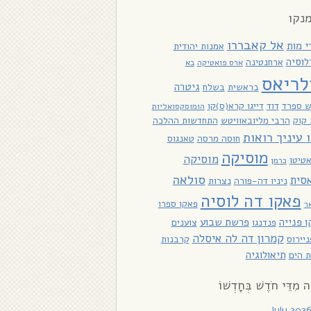
נקו
אל קאבררו
י מות
אמנות יהודית
לוסיה
ארחנטינה
ארס פואטיקה
בא
לריאס
גיטרה
בראשית
בשלח
ש ספרד
דוד
דייגו קרא(ס)קו
הומוסקסואליות
קוק
הרבי מליובאוויטש
התחדשות ההלכה
ו עיניך רואות
חוסה מרסה
טאנגוס
מוסיקה
מוסיקה
טיטו
כרמן
סולאה
סית
ניניו דה-פורה
נצרות
פאקו דה לוסיה
פאקו ספרו
ר
 פנייה
פרשת שבוע
פנדנגו
צוענים
קמרון דה לה איסלה
יירוס
קרבנות
תיאולוגיה
 הים
ָה מִדֵּי חֹדֶשׁ בְּחָדְשׁוֹ
July 202