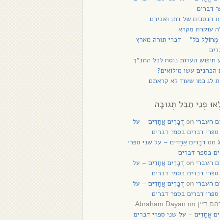
 דברים
 הנסכים של דתן ואבירם
ה עוקרת מקרא
 מְחוֹלֵל כֹּל” – דברי תורה מארץ
רים
 חיפוש הערות נוסח לכל התנ”ך
הכהנים עשו מילואים?
 לג כמו שעוד לא קראתם
ְאוּ פְנֵי תֵבֵל תְּגוּבָה
ם העברי
on
דְבָרִים אֲחָדִים – על
ספרי דברים בספר דברים
on
דְבָרִים אֲחָדִים – על שני ספרי
ם בספר דברים
ם העברי
on
דְבָרִים אֲחָדִים – על
ספרי דברים בספר דברים
ם העברי
on
דְבָרִים אֲחָדִים – על
ספרי דברים בספר דברים
on
יין Abraham Dayan
רִים אֲחָדִים – על שני ספרי דברים