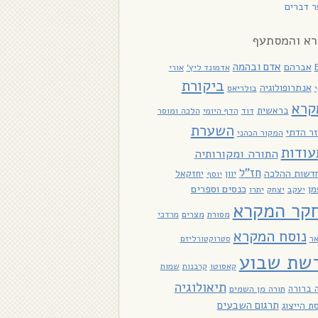
 דברים
א והמסתעף
אדם ובהמה
אברהם
אדמונד ליץ'
אורי
ביקורת
אנתרופולוגיה
בולריאס
קרא
בראשית
דוד
הלכה ומוסר
הדף היומי
השערת
ר הדתי
המקור הכהני
עודות
התורה ומקורותיה
חז"ל
דשות ההלכה
יוון
יחזקאל
יוסף
כנסים וספרים
מן
יעקב
יתרו
יצחק
קר המקרא
מסורת
מצרים
מרדכי
נוסח המקרא
אר
סטרוקטורליזם
שת שבוע
קאסוטו
קרבנות
שמות
תיאולוגיה
 ברורה
תורה מן השמים
תרגום השבעים
ת הייצוג