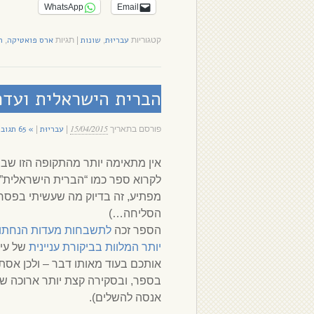
WhatsApp
Email
עבריוּת
שונות
ארס פואטיקה
ה
קטגוריות
,
|
תגיות
,
הברית הישראלית ועדכ
15/04/2015
עבריוּת
» 65 תגובות
פורסם בתאריך
|
|
אין מתאימה יותר מהתקופה הזו שבי
לקרוא ספר כמו “הברית הישראלית” ש
מפתיע, זה בדיוק מה שעשיתי בפסח 
הסליחה…)
הספר זכה
לתשבחות מעדות הנחתו
יותר המלוות בביקורת עניינית
של עיד
אותכם בעוד מאותו דבר – ולכן אס
בספר, ובסקירה קצת יותר ארוכה של 
אנסה להשלים).