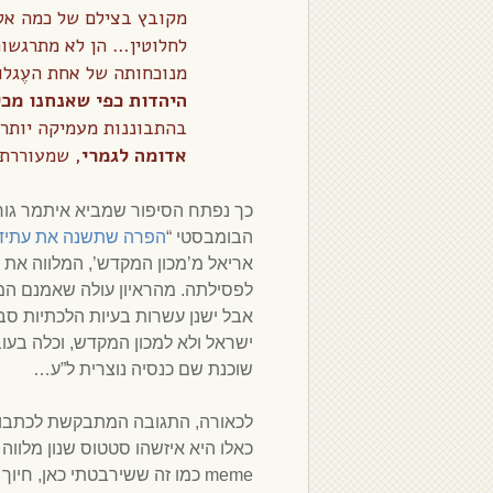
מקובץ בצילם של כמה אלו
לחלוטין… הן לא מתרגשות
מנוכחותה של אחת העֶגלו
היהדות כפי שאנחנו מכי
בהתבוננות מעמיקה יותר 
אדומה לגמרי
, שמעוררת 
כך נפתח הסיפור שמביא איתמר גור
הבומבסטי “
הפרה שתשנה את עתידו
אריאל מ’מכון המקדש’, המלווה את 
לפסילתה. מהראיון עולה שאמנם המ
אבל ישנן עשרות בעיות הלכתיות ס
ישראל ולא למכון המקדש, וכלה בעו
שוכנת שם כנסיה נוצרית ל”ע…
לכאורה, התגובה המתבקשת לכתבו
כאלו היא איזשהו סטטוס שנון מלווה 
meme כמו זה ששירבטתי כאן, חיוך