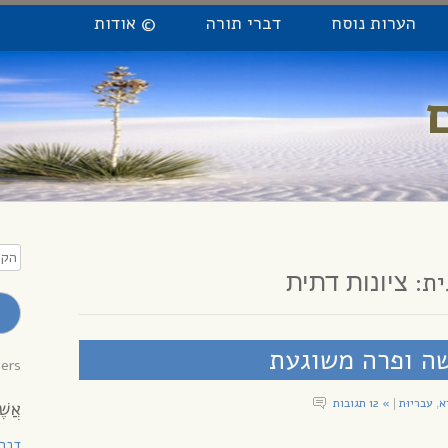
הערות נוסח
דברי תורה
© אודות
הקלי
כתו
ית:
ציונות דתית
מייל
לקב
עדכו
שה ופרה משוגעת
bers
א
עבריוּת
» 12 תגובות
|
,
אֲשֶׁ
דְבָ