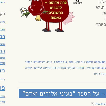
לוג
בספר
ת, לא
מקר
ת
BHS
יותר.
שרקי
המ
המגז
הת
התח
דם ובהמה
איתמר גור
ארנון סגל
בית המקדש
הודו
הינדואיזם
המגזר
,
,
,
,
,
,
קויפ
ים
מאיר בר אילן
מארווין האריס
מקור ראשון
עזריאל קרליבך
עזריה
,
,
,
,
,
מח
ונות דתית
ברוי
פר
– על הספר “בעיני אלוהים ואדם”
תורה
תפיס