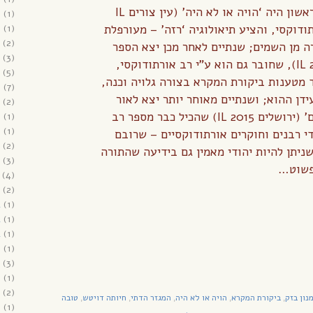
התבררה רק בדיעבד – הראשון היה ‘הויה או לא היה’ (עין צורים IL
6
(1)
ורתודוקסי, והציע תיאולוגיה ‘רזה’ – מעורפלת
(1)
6
(2)
 מן השמים; שנתיים לאחר מכן יצא הספר
(3)
‘עד היום הזה’ (ת”א IL 2013), שחובר גם הוא ע”י רב אורתודוקסי,
(5)
 מטענות ביקורת המקרא בצורה גלויה וכנה,
6
(7)
דן ההוא; ושנתיים מאוחר יותר יצא לאור
(2)
הספר ‘בעיני אלוהים ואדם’ (ירושלים IL 2015) שהכיל כבר מספר רב
5
(1)
5
(1)
י רבנים וחוקרים אורתודוקסיים – שרובם
(2)
ניתן להיות יהודי מאמין גם בידיעה שהתורה
(3)
פשוט…
(4)
(2)
4
(1)
4
(1)
4
(1)
3
(1)
(3)
3
(1)
(2)
נון בזק
ביקורת המקרא
הויה או לא היה
המגזר הדתי
חיותה דויטש
טובה
,
,
,
,
,
2
(1)