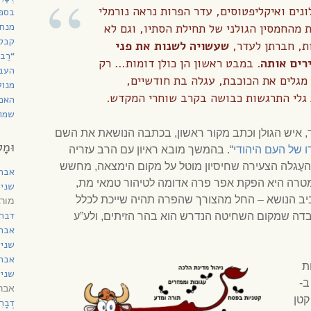
נים ואיקליפטוסים, עדר הפרות נראה נורמלי
בספר
מנחת
 מהחמסין הגולני של תחילת הסתיו, וגם לא
קבל
ת, חברתן לעדר,
שעשויה לשנות את פני
“רַב
רים אותה
. במבט ראשון הן כולן דומות… רק
העב
מגלים את הכוכבת, עגלה בת חודשיים,
מנוע
גלי התרגשות כבושה בקרב שוחרי המקדש.
האם 
שמות
, איש הגולן וכתב מקור ראשון, בכתבה הנושאת את השם
וּמָל
 של העם היהודי
“. בהמשך מובא ראיון עם הרב עזריה
העֶגלה הצעירה שחיסיון מוטל על מקום הימצאה, מחשש
אבר
טרה היא הפקת אפר פרה אדומה לטיהור טמאי מת,
שני 
ביב הנושא – החל מהצורך שהפרה תהיה שייכת לכלל
מורג
דברי
בדה שמקום השחיטה הנדרש הוא בהר הזיתים, ולע”ע
אבר
שני 
אבר
ת
שני 
ב-
אברהם ד
 קטן
דְבָ