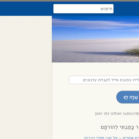
search
דו
בת
שְׁלַח לְךָ
לת
נים
Join 167 other subscri
ר כָּתַבְתִּי לְהוֹרֹתָם
רִים אֲחָדִים – על שני ספרי דברים