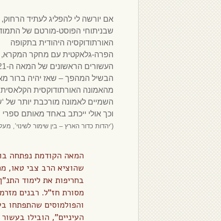
אם יורשה לי להפליג לעתיד הרחוק, 
שבניתוחי הפוסט-מורטם של התמוד
האורתודוקסיה היהודית בתקופה
הפרה-גלאקטית עם מחקר המקרא, יי
הבשיל המהפך – שאז יהיה ברור מאל
מהאמונה האורתודוקסית הקלאסית 
השמיים לאמונה מורכבת יותר של ‘ש
וכך אולי ייכתב באחד מאותם ספרי 
(‘יהדות כדור הארץ – בין שימור לשינוי’, מעלה-מ
המאה הקודמת נפתחה בוו
שהוציא הרב צבי טאו, מר
בחריפות את לימוד התנ”ך 
מסורת חז”ל. רבנים מזרמי
והפולמוסים שהתפתחו בעש
העיניים”, הובילו בעשור