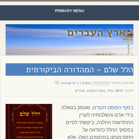
PRIMARY MENU
Skip to content
ארץ העברים
הלל שלם – המהדורה הביקורתית
05/05/2014
מקרא
» 10 תגובות
פורסם בתאריך
|
|
BHS
הלל
נוסח המקרא
תהלים
תגיות:
,
,
,
בסוף הפוסט הקודם
, שעסק בגאולה
בידי אדם והשלכותיה לעניין
התחדשות ההלכה, ביקשתי לסיים
בפסוקי ההלל כהודאה על
התקדמותנו בתחומים האלו. אלא