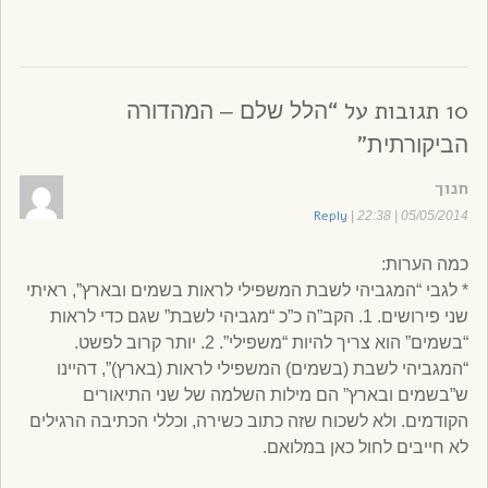
10 תגובות על “
הלל שלם – המהדורה
”
הביקורתית
חנוך
Reply
|
05/05/2014 | 22:38
כמה הערות:
* לגבי “המגביהי לשבת המשפילי לראות בשמים ובארץ”, ראיתי
שני פירושים. 1. הקב”ה כ”כ “מגביהי לשבת” שגם כדי לראות
“בשמים” הוא צריך להיות “משפילי”. 2. יותר קרוב לפשט.
“המגביהי לשבת (בשמים) המשפילי לראות (בארץ)”, דהיינו
ש”בשמים ובארץ” הם מילות השלמה של שני התיאורים
הקודמים. ולא לשכוח שזה כתוב כשירה, וכללי הכתיבה הרגילים
לא חייבים לחול כאן במלואם.