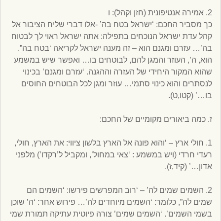
2. אמירה אנטיפונית (חזן וקהל): ו
כך מסביר החכם: ‘ישראל בטח בה’ -אלו דברי שליח הציבור אל
קהל עדת ישראל הנוכחים בתפילה: אתה ישראל ראוי לך לבטוח
בה’… עזרם ומגנם הוא – זה מענה ישראל לקריאה ‘בטח בה”.
הוא, ה’, העוזר והמגן להם, לבוטחים בו… ואפשר שיש במשמע
שהוא המקור היחידי של העזרה וההגנה. ‘עזרם ומגנם’ בכינוי
לנסתרים והוא כינוי סתמי… עוזר ומגן לכל הבוטחים החוסים
בו…’ (קטו,ט).
ז. כמה ביאורים מקומיים של החכם:
1. חולי ארץ – ‘והוא פונה אל הארץ בלשון ציווי: את הארץ, חולי,
רעדי חרדי (ויש במשמע : ‘צאי במחול’, ומקביל ל’רקדו’) מלפני
אדון…’ (קיד,ז).
2. השמים שמים לה’ – ‘רוב המפרשים פירשו: ‘השמים הם
שמים לה”, כלומר: ‘השמים מיוחדים לה’… פירוש אחר: ‘ה’ שוכן
בשמי השמים’. ‘השמים שמים’ צורה פיוטית עתיקה תמורת שמי