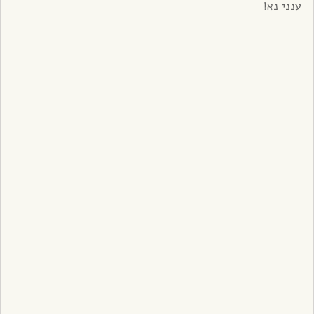
ענני נא!