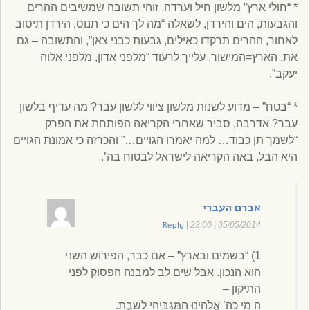
* “חולי ארץ” מלשון חיל וערדה. זוהי תשובה שמשיבים ההרים
והגבעות, הים והירדן, לשאלה “מה לך הים כי תנוס, הירדן תיסוב
לאחור, ההרים תרקדו כאילים, גבעות כבני צאן”, והתשובה – גם
את, הארץ=המישור, עלייך לרעוד “מלפני אדון, מלפני אלוה
יעקב”.
* “בטח” – מדוע לשנות מלשון ציווי ללשון עבר? מה עדיף בלשון
עבר? אדרבה, סביר שאחרי הקריאה הפותחת את הפרק
“לשמך תן כבוד… למה יאמרו הגויים…” והכרזה כי אמונת הגויים
היא הבל, באה הקריאה לישראל לבטוח בה’.
אברם העברי
Reply
|
05/05/2014 | 23:00
1) “בשמים ובארץ” – אם כבר, הפירוש השני
הוא הנכון. אבל שים לב למבנה הפסוק לפני
התיקון –
ה מִי כַּה’ אֱלֹהֵינוּ הַמַּגְבִּיהִי לָשָׁבֶת.