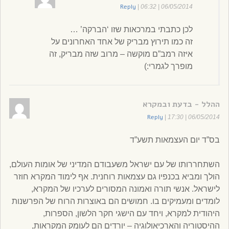
Reply
|
06/05/2014 | 06:32
לכן כתבתי במרכאות שזו ‘הברקה’ …
זה כמו תירוץ מבריק של אחד האחרונים על
איזה רמב”ם מוקשה – מרוב שזה מבריק, זה
מופרך לגמרי:)
ההלל - בדעת ובמקרא
Reply
|
06/05/2014 | 17:30
בס”ד יום העצמאות תשע”ד
השתחררותו של עם ישראל משעבודם המדיני של אומות העולם,
הולך ומביא בכנפיו גם עצמאות רוחנית. אף לימוד המקרא חוזר
לישראל. אנשי תורה ואמונה המסורים לערכיו של המקרא,
לומדים ומעמיקים בו. חמושים הם באוצרות הרוח של הפרשנות
היהודית למקרא, ויחד עם הישגי חקר הלשון, הספרות,
ההיסטוריה והארכיאולוגיה – יורדים הם לעומק המקראות,