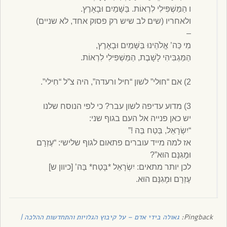
ו הַמַּשְׁפִּילִי לִרְאוֹת. בַּשָּׁמַיִם וּבָאָרֶץ.
ולאחריו (שים לב שיש רק פסוק אחד, לא שניים)
–
מִי כַּה’ אֱלֹהֵינוּ בַּשָּׁמַיִם וּבָאָרֶץ,
הַמַּגְבִּיהִי לָשָׁבֶת, הַמַּשְׁפִּילִי לִרְאוֹת.
2) אם “חוּלי” לשון “חיל ורעדה”, היה צ”ל “חִילי”.
3) מדוע עדיפה לשון עבר? כי לפי הנוסח שלנו
יש כאן פנייה אל העם בגוף שני:
“יִשְׂרָאֵל, בְּטַח בַּה !”
אז למה מייד עוברים פתאום לגוף שלישי: “עֶזְרָם
וּמָגִנָּם הוּא”?
לכן יותר מתאים: יִשְׂרָאֵל *בָּטַח* בַּה’ [כיוון ש]
עֶזְרָם וּמָגִנָּם הוּא.
Pingback:
גאולה בידי אדם – על קיבוץ הגלויות והתחדשות ההלכה |