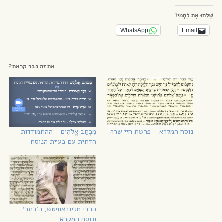
שַׁלְּחוּ אֶת לַחְמִי!
WhatsApp
Email
את זה כבר קראת?
נוסח המקרא – פרשת חיי שרה
מִכְתַּב אֱלֹהִים – ההתמודדות
הדתית עם בעיית הנוסח
הרבי מליובאוויטש, ה’כתר’
ונוסח המקרא