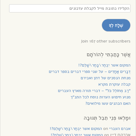
הקלידו
כתובת
מייל
שְׁלַח לְךָ
לקבלת
עדכונים
Join 167 other subscribers
אֲשֶׁר כָּתַבְתִּי לְהוֹרֹתָם
המקום אשר יִבְחַר\בָּחַר\שָׁלֵם?!
דְבָרִים אֲחָדִים – על שני ספרי דברים בספר דברים
מנחת הנסכים של דתן ואבירם
קבלה עוקרת מקרא
“רַב מְחוֹלֵל כֹּל” – דברי תורה מארץ העברים
מנוע חיפוש הערות נוסח לכל התנ”ך
האם הכהנים עשו מילואים?
וּמָלְאוּ פְנֵי תֵבֵל תְּגוּבָה
אברם העברי
on
המקום אשר יִבְחַר\בָּחַר\שָׁלֵם?!
on
המקום אשר יִבְחַר\בָּחַר\שָׁלֵם?!
אברהם דיין