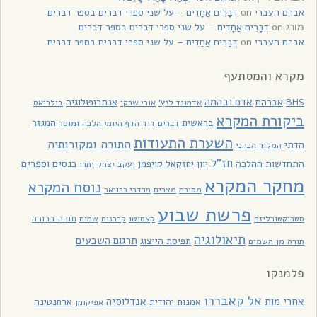
אברם העברי
on
דְבָרִים אֲחָדִים – על שני ספרי דברים בספר דברים
on
דְבָרִים אֲחָדִים – על שני ספרי דברים בספר דברים
מורג
אברם העברי
on
דְבָרִים אֲחָדִים – על שני ספרי דברים בספר דברים
מקרא והמסתעף
אדם ובהמה
BHS
אברהם
אנתרופולוגיה
בולריאס
אדמונד ליץ'
אורי שרקי
ביקורת המקרא
בראשית
המגזר
דוד
הלכה ומוסר
דברים
הדף היומי
השערת התעודות
התורה ומקורותיה
הדתי
המקור הכהני
חז"ל
כנסים וספרים
התחדשות ההלכה
יוון
יחזקאל קויפמן
יעקב
יתרו
יצחק
מחקר המקרא
נוסח המקרא
מסורת
מצרים
מרדכי ברויאר
פרשת שבוע
תורה ברורה
סטרוקטורליזם
קאסוטו
קרבנות
שמות
תיאולוגיה
תרגום השבעים
תפיסת הייצוג
תורה מן השמים
פלמנקו
אל קאבררו
אחרי מות
אנדלוסיה
אמנות יהודית
ארחנטינה
אפיקומן