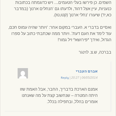
השמים. כן פירשו בעלי הטעמים… ויש כדוגמתה בכתובות
כנעניות, עיין אצל דהוד, ולדעתו גם ‘הנחלים ארנון’ (במדבר
כא,יד) שיעורו ‘נחלי ארנון’ (קטו,טז).
ואסיים בדברי א. העברי במקום אחר: ‘ויותר שהיה עמוס חכם,
עוד לימד את העם דעת’. ויותר ממה שכתבתי כתוב על ספרו
הגדול, ואידך *פירושא* זיל גמור!
בברכה, ש.צ. לוינגר
אברם העברי
Reply
|
06/05/2014 | 20:27
אמנם הארכת בדבריך, החבר, אבל האמת שזו
היתה המטרה – שנחשוב קצת על מה שאנחנו
אומרים בהלל, ובתפילה בכלל.