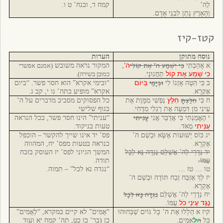
לַה’
קמח ד, ובנח’ ט ו.
וְהָאָרֶץ נָתַן לִבְנֵי אָדָם.
קטז-קיז
נוסח מתוקן
הערות
כִּי יִשְׁמַע ה’ אֶת קוֹלִי
ה’,
א אָהַבְתִּי
המקור נראה משובש
(אמנם אפשרי
כִּי שָׁמַע אֶת קוֹל
תַּחֲנוּנָי.
כמובן בשירה).
וּבְיָמַי
בְּיוֹם
ב כִּי הִטָּה אָזְנוֹ לִי
“ובימי אקרא” הוא חסר פשר. “ביום
אֶקְרָא.
אקרא” מופיע בתה’ נו י, קב ג.
חִלַּצְתָּ
חִלֵּץ
ח כִּי
נַפְשִׁי מִמָּוֶת אֶת
כל הפסוקים מסביב מדברים על ה’
עֵינִי מִן דִּמְעָה אֶת רַגְלִי מִדֶּחִי.
בגוף שלישי.
עָנִיתִי
י הֶאֱמַנְתִּי כִּי אֲדַבֵּר אֲנִי
“עניתי” הינו חסר פשר, ככל הנראה
עֻנֵּיתִי
מְאֹד.
טעות בניקוד.
יג כּוֹס יְשׁוּעוֹת אֶשָּׂא וּבְשֵׁם ה’
פס’ יד אינו שייך להקשר – הוכפל
אֶקְרָא.
כנראה בטעות מפס’ יח, המהווה
יד נְדָרַי לַה’ אֲשַׁלֵּם נֶגְדָה נָּא לְכָל
המשך הגיוני לפס’ יז העוסק בזבח
עַמּוֹ.
תודה.
טו … טז …
“נגדה נא לכל” – תמוה.
יז לְךָ אֶזְבַּח זֶבַח תּוֹדָה וּבְשֵׁם ה’
אֶקְרָא.
נֶגְדָה נָּא לְכָל
יח נְדָרַי לַה’ אֲשַׁלֵּם
נֶגֶד עֵינֵי כֹל
עַמּוֹ.
קיז א הַלְלוּ אֶת ה’ כָּל גּוֹיִם שַׁבְּחוּהוּ
“אֻמִּים” לא קיים במקרא, “לְאֻמִּים”
הָ
לְ
כָּל
אֻמִּים.
כן (בר’ כז כט, תה’ קמח יא ועוד