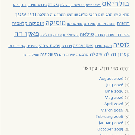
בולריאס
גיטרה
בראשית
בשלח
גירוש ספרד
דוד
דייגו
בעלי חיים
והיו עיניך
קרא(ס)קו
הרב קוק
הרבי מליובאוויטש
התחדשות ההלכה
מוסיקה
רואות
מוסיקה קלאסית
חוסה מרסה
טאנגוס
טומאטיטו
פאקו דה
סולאה
ניניו דה-פורה
נצרות
סוציאליזם
סטרוקטורליזם
לוסיה
פאקו פנייה
פרשת שבוע
פאקו ספרו
פנדנגו
צוענים
קמפניירוס
קמרון דה לה איסלה
תיאולוגיה
קרבנות
שירת הים
תפילת יונה
וְהָיָה מִדֵּי חֹדֶשׁ בְּחָדְשׁוֹ
August 2026
(1)
July 2026
(1)
June 2026
(1)
May 2026
(1)
April 2026
(2)
March 2026
(3)
February 2026
(5)
January 2026
(7)
October 2025
(2)