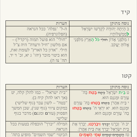
קיד
נוסח מתוקן
הערות
ב הָיְתָה יְהוּדָה לְקָדְשׁוֹ יִשְׂרָאֵל
ה-ל’ ‘נפלה’ ככל הנראה
לְ
מַמְשְׁלוֹתָיו.
(הפלוגרפיה).
חוּלִי
כֹּל הָ
ז מִלִּפְנֵי אָדוֹן
אָרֶץ מִלִּפְנֵי
“חולי” הוא פועל תמוה (רקדי?) –
אֱלוֹהַּ יַעֲקֹב.
אם מלשון “חיל ורעדה” היה צ”ל
חִילי. “אדון כל הארץ” לעומת זאת,
הוא ביטוי מוכר (יהו’ ג יא, זכ’ ד יד,
תה’ צז ה).
קטו
נוסח מתוקן
הערות
בְּטַח
בֵּית
בָּטַח
ט
יִשְׂרָאֵל
בַּה’
“בית ישראל” – כמו להלן קלה, יט
עֶזְרָם וּמָגִנָּם הוּא.
(אך ראו להלן קיח ב).
בִּטְחוּ
בָּטְחוּ
י בֵּית אַהֲרֹן
בַה’ עֶזְרָם
“בטח” – לשון עבר (גוף שלישי)
בִּטְחוּ
בָּטְחוּ
וּמָגִנָּם הוּא. יא יִרְאֵי ה’
במקום ציווי (גוף שני), שכן המשך
ם
ם
בַה’ עֶזְרָם וּמָגִנָּם הוּא.
הפסוק (עזר
ומגנ
) מדבר בגוף
שלישי.
יְבָרֵךְ
וִיבָרְכֵנוּ,
יב ה’ זְכָרָנוּ
יְבָרֵךְ אֶת
המילה “יברך” הוכפלה בטעות ככל
בֵּית יִשְׂרָאֵל יְבָרֵךְ אֶת בֵּית אַהֲרֹן.
הנראה.
הַשָּׁמַיִם שָׁמַיִם
שְׁמֵי הַשָּׁמַיִם
טז
הביטוי “שמי השמים” מופיע בתה’