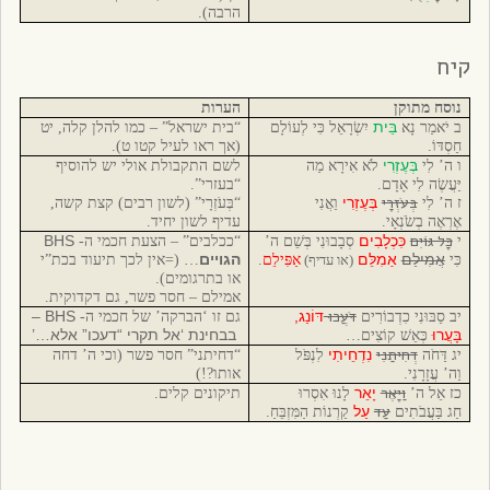
הרבה).
קיח
נוסח מתוקן
הערות
בֵּית
ב יֹאמַר נָא
יִשְׂרָאֵל כִּי לְעוֹלָם
“בית ישראל” – כמו להלן קלה, יט
חַסְדּוֹ.
(אך ראו לעיל קטו ט).
בְּעֶזְרִי
ו ה’ לִי
לֹא אִירָא מַה
לשם התקבולת אולי יש להוסיף
יַּעֲשֶׂה לִי אָדָם.
“בעזרי”.
בְּעֹזְרָי
בְּעֶזְרִי
ז ה’ לִי
וַאֲנִי
“בְּעֹזְרָי” (לשון רבים) קצת קשה,
אֶרְאֶה בְשֹׂנְאָי.
עדיף לשון יחיד.
כָּל גּוֹיִם
כִּכְלָבִים
BHS
י
סְבָבוּנִי בְּשֵׁם ה’
“ככלבים” – הצעת חכמי ה-
אֲמִילַם
אַמִלֵּם
הגויים
כִּי
(או
עדיף)
אַפִּילֵם
.
… (=אין לכך תיעוד בכת”י
או בתרגומים).
אמילם – חסר פשר, גם דקדוקית.
דֹּעֲכוּ
דּוֹנַג,
BHS
–
יב סַבּוּנִי כִדְבוֹרִים
גם זו ‘הברקה’ של חכמי ה-
בָּעֲרוּ
בבחינת ‘אל תקרי “דעכו” אלא…’
כְּאֵשׁ קוֹצִים…
דְחִיתַנִי
נִדְחֵיתִי
יג דַּחֹה
לִנְפֹּל
“דחיתני” חסר פשר (וכי ה’ דחה
וַה’ עֲזָרָנִי.
אותו?!)
וַיָּאֶר
יָאֵר
כז אֵל ה’
לָנוּ אִסְרוּ
תיקונים קלים.
עַד
עַל
חַג בַּעֲבֹתִים
קַרְנוֹת הַמִּזְבֵּחַ.