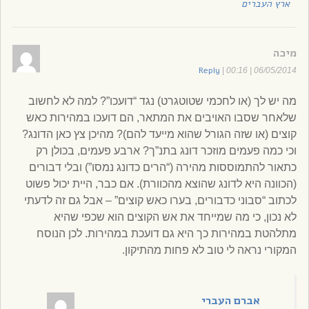
ארץ העברים
מיכה
Reply
|
06/05/2014 | 00:16
מה יש לך (או לחכמי שטוטגרט) נגד “דועכו”? למה לא לחשוב
שלאחר שסבו האויבים את המתאר, הם דועכו במהירות כאש
קוצים (או שזה הגורל שהוא מייעד להם)? מהיכן צץ כאן הדונג?
וכי כמה פעמים מוזכר דונג בתנ”ך? ארבע פעמים, בכולן רק
כתאור להתמוססות מהירה (“הרים כדונג נמסו”) ובלי דבורים
(הכוונה היא לדונג שהוצא מהכוורת). אם כבר, היית יכול פשוט
לכתוב “סבוני כדבורים, בערו כאש קוצים” – אבל גם זה לדעתי
לא נכון, כי מה שמייחד את אש הקוצים הוא שכפי שהיא
מתלהטת במהירות כך היא גם דועכת במהירות. לכן הנוסח
המקורי נראה לי טוב לא פחות מהתיקון.
אברם העברי