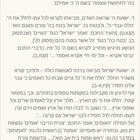
בה’ לתחושת עוצמה ‘בשם ה’ כי אמילם’.
ד. ישועת ה’ שרואה האדם, מביאתו לקרוא לכל עמו להלל את ה’:
‘הללו עבדי ה”, ולבטוח בו: ‘ישראל בטח בה’ עזרם ומגנם הוא’
(קטו,ט). [והעיר החכם: ‘ואמר ‘ישראל’ כנגד ‘הגויים’ (שבפסוק
ב); ‘בטח בה” כנגד ‘כל אשר בוטח בהם (פסוק ח)’].
הנושע מרגיש מחוייב לקרוא בשם ה’ כל ימיו, כדברי החכם:
‘ובימי אקרא – וכל ימי חיי אקרא ואספר…’ (קטז,ב).
ה. ישועת ישראל מביאה ברכה לאנושות כולה – ולפיכך קורא
משורר ההלל: ‘הללו את ה’ כל גויים שבחו כל האומים כי גבר
עלינו חסדו’ (קיז,א-ב).
אף לרעיון זה מקבילות במקומות נוספים בתהלים. וכך במזמור
קמח: ‘הללו את ה’ מן הארץ… מלכי ארץ וכל לאומים שרים וכל
שופטי ארץ… כי נשגב ה’ לבדו הודו על ארץ ושמים וירם קרן
לעמו תהלה לכל חסידיו לבני ישראל עם קרובו…’.
[על המילה ‘האומים’ אומר החכם: ‘צורת הריבוי ‘אומים’ נמצאת
רק כאן, ובתורה יש פעמיים: ‘אומות’ (בראשית כה,טז: ‘לאמותם’;
במדבר כה,טו: ‘ראש אמות בית אב הוא’)… וכדוגמת צורת