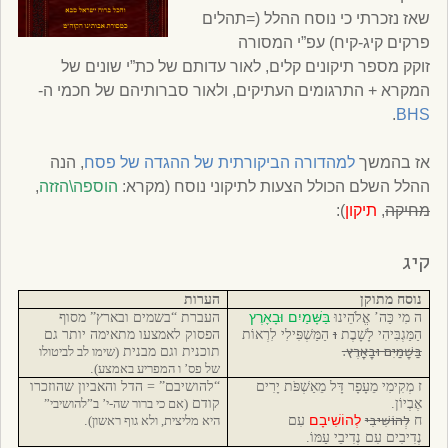
שאז נזכרתי כי נוסח ההלל (=תהלים
פרקים קיג-קיח) עפ”י המסורה
זוקק מספר תיקונים קלים, לאור עדותם של כת”י שונים של
המקרא + התרגומים העתיקים, ולאור סברותיהם של חכמי ה-
.
BHS
אז בהמשך
למהדורה הביקורתית של ההגדה של פסח
, הנה
ההלל השלם הכולל הצעות לתיקוני נוסח (מקרא:
הוספה\הזזה
,
מחיקה
,
תיקון
):
קיג
נוסח מתוקן
הערות
בַּשָּׁמַיִם וּבָאָרֶץ
ה מִי כַּה’ אֱלֹהֵינוּ
העברת “בשמים ובארץ” מסוף
ו
הַמַּגְבִּיהִי לָשָׁבֶת
הַמַּשְׁפִּילִי לִרְאוֹת
הפסוק לאמצעו מתאימה יותר גם
בַּשָּׁמַיִם וּבָאָרֶץ.
תוכנית וגם מבנית
(שימו לב לביטולו
של פס’ ו המפריע באמצע)
.
ז מְקִימִי מֵעָפָר דָּל מֵאַשְׁפֹּת יָרִים
“להושיבם” = הדל והאביון שהוזכרו
אֶבְיוֹן.
קודם
(אם כי ברור שה-י’ ב”להושיבי”
לְהוֹשִׁיבִי
לְהוֹשִׁיבָם
ח
עִם
היא מליצית, ולא גוף ראשון)
.
נְדִיבִים עִם נְדִיבֵי עַמּוֹ.