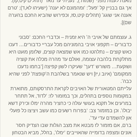
מאנת לענות מפני’ (שמות ); ‘נעניתי עד מאד’ (תהלים קיט,קז).
אך גם בבניין קל ‘פעל’: ‘ומהמונם לא יענה’ (ישעיהו לא,ד); ‘טרם
אענה אני שוגג’ (תהלים קיט,סז, וכפירוש שהביא החכם בהערה
שם)].
ג. עוצמתם של אויבי ה’ היא זמנית – וכדברי החכם: ‘סבוני
כדבורים – תקפוני אויבי בהמוניהם מכל עבריי כדבורים… דעכו
כאש קוצים – נתלהטו כמו אש שמצאה קוצים, שלזמן מועט היא
מתלקחת בלהבה עצומה, ואולם עד מהרה מכלה את קוציה
ושוקעת… משורש ‘דעך’ שעיקרו לשון קפיצה [‘בחמו נדעכו
ממקומם’ (איוב ו,יז] ויש שנאמר בשלהבת ה’קופצת’ לפני שהיא
כבה’.
עלייתם המטאורית של האויבים לקראת התרסקותם, מתוארת
במקומות נוספים בתהלים, וכך במזמור לז: ‘לדוד, אל תתחר
במרעים אל תקנא בעושי עולה כי כחציר מהרה ימלו וכירק דשא
יבולו’. וכן במזמור צב: ‘בפרוח רשעים כמו עשב ויציצו כל פועלי
און להשמדם עדי עד’.
ברם, אם מזמור לז מבטא את מצב הגלות שבו הצדיק חסר
אונים ומצפה בדומייה שהאוייבים ‘ימלו’, בהלל, מביא הבטחון