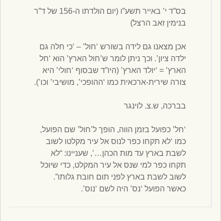
בס”ד י’ באייר תשע”ו (יום הולדתו ה-156 של ד”ר
בנימין זאב הרצל)
אכן מצאנו גם לידה בשורש ‘חול’ – ‘כי חלה גם
ילדה ציון’. וכך ניתן לומר ש’חול הארץ’ הוא ‘חל
הארץ’ = ‘יולד הארץ’ (היו”ד שבסוף ‘חולי’ היא
צורה שירית-ארכאית כמו ‘ההופכי’, מושיבי’ וכו’).
בברכה, ש.צ. לוינגר
‘חל’ כפועל בזמן הווה, הופך ל’חול’ שם הפועל,
כמו ‘לא תקחו כפר לנוס אל עיר מקלטו לשוב
לשבת בארץ עד מות הכהן…’, שעניינו: “לא
תקחו כפר למי שנס אל עיר המקלט, כדי שיוכל
לשוב לשבת בארץ לפני תום חובת גלותו”.
כאשר הפועל ‘נס’ היה לשם ‘נוס’.