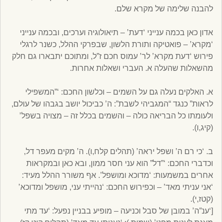
להבנה שלימה של מקרא שלם.
אדון כאן בכמה ענייני ‘דעת’ – תיאולוגיה וערכים, ובכמה ענייני
‘מקרא’ – פואטיקה ותורת הלשון, שבפרקי ההלל, כשנר לרגלי
פירוש ‘דעת מקרא’ לר’ עמוס חכם ז”ל, ומתוכם יתבארו גם חלק
מהשאלות שהעלה א. העברי ושאלות אחרות.
א. האלקים נעלה גם על השמים – וכלשון החכם: ‘”המשפילי
לראות” כנגד “המגביהי לשבת”: ה’ כביכול יושב בגבהו של עולם,
ולעומתו כל הבריאה כולה – והשמים בכלל זה – מצויה בשפל’
(קיג,ו).
ב. ‘כי רם ה’ ושפל יראה’ (תהלים קלח,ו). ה’ מקים מעפר דל,
וכדברי החכם: ‘”דל” הוא עני חסר ממון, ובא כאן ובמקראות
אחרים במשמעות: ‘מדוכא ומושפל’. אף משורר ההלל מעיד:
‘אני עניתי מאד’ – וכפירוש החכם: ‘נהייתי עני, מושפל ומדוכא’
(קטז,י).
[‘ענ”ה’ במובן של סבל וכניעה – מופיע בבניין נפעל: ‘עד מתי