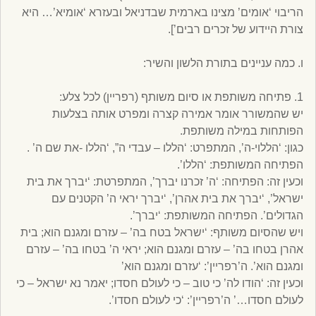
הריבוי ‘אומים’ מצינו בארמית שבדניאל ובעזרא ‘אומיא’… היא
צורת היידוע של זכרים רבים’].
ו. כמה עניינים בתורת הלשון והשיר:
1. פתיחה משותפת או סיום משותף (רפריין) לכל צלע:
יש שהמשורר אומר אמירה קצרה ומפרט אותה בצלעות
הפותחות במילה משותפת.
כגון: ‘הללוי-ה’, המתפרט: ‘הללו – עבדי ה”, ‘הללו -את שם ה’ .
הפתיחה המשותפת: ‘הללו’.
וכעין זה: הפתיחה: ‘ה’ זכרנו יברך’, המתפרטת: ‘יברך את בית
ישראל’, ‘יברך את בית אהרן’, ‘יברך יראי ה’ הקטנים עם
הגדולים’. הפתיחה המשותפת: ‘יברך’.
ויש שהסיום משותף: ‘ישראל בטח בה’ – עזרם ומגנם הוא; בית
אהרן בטחו בה’ – עזרם ומגנם הוא; יראי ה’ בטחו בה’ – עזרם
ומגנם הוא’. ה’רפריין’: ‘עזרם ומגנם הוא’
וכעין זה: ‘הודו לה’ כי טוב – כי לעולם חסדו; יאמר נא ישראל – כי
לעולם חסדו…’ ה’רפריין’: ‘כי לעולם חסדו’.