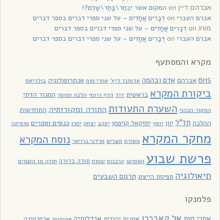
on
המקום אשר יִבְחַר\בָּחַר\שָׁלֵם?!
אברהם דיין
אברם העברי
on
דְבָרִים אֲחָדִים – על שני ספרי דברים בספר דברים
on
דְבָרִים אֲחָדִים – על שני ספרי דברים בספר דברים
מורג
אברם העברי
on
דְבָרִים אֲחָדִים – על שני ספרי דברים בספר דברים
מקרא והמסתעף
אדם ובהמה
BHS
אברהם
אנתרופולוגיה
בולריאס
אדמונד ליץ'
אחרי מות
ביקורת המקרא
בראשית
המגזר הדתי
דוד
הלכה ומוסר
הדף היומי
השערת התעודות
התורה ומקורותיה
התחדשות
המקור הכהני
חז"ל
כנסים וספרים
ההלכה
יוון
יחזקאל קויפמן
יעקב
יתרו
יוסף
יצחק
מוסיקה
מחקר המקרא
נוסח המקרא
מסורת
מצרים
מרדכי ברויאר
פרשת שבוע
תורה ברורה
תורה מן השמים
קאסוטו
קרבנות
שמות
תיאולוגיה
תרגום השבעים
תפיסת הייצוג
פלמנקו
אל קאבררו
אחרי מות
אנדלוסיה
אמנות יהודית
ארחנטינה
אפיקומן