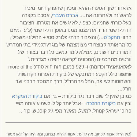
אז אחרי שוך הסערה ההיא, ומכיוון שהפרק היומי מזכיר
לראשונה ולאחרונה את….
אברם העברי
, אסכם בקצרה
בעל-כורחי שהמיזם, כצפוי, לא יגשים את מטרתו: הציבור
הדתי-רשמי הדיר את עצמו ממנו באופן דתי-רשמי (ע”ע המיזם
ההזוי
תתקכ”ט
…) והציבור הדתי-פלורליסטי + החילוני-משכילי,
כלומר אותה קבוצה די מצומצמת של בוגרי\תלמידי בתי המדרש
המודרניים השונים, ממילא לומד כמעט כל דבר בצורה של
וורטים מתחכמים (המכונים “קריאה יחפה \ מגדרית \
לאקאניאנית” וכדומה) ו- 929 במובן הזה הוא סה”כ more of the
same, כולל הקטע המתבקש של ביקורת הפרות הקדושות
והשחוטות לעייפה, החל מהחרד”ל, דרך הממסד הרבני ועד
חז”ל…
כמובן שאין לי שום דבר נגד ביקורת – בין אם
ביקורת המקרא
ובין אם
ביקורת ההלכה
– אבל יותר קל לי לשמוע אותה מפי
פרופ’ ישראל קנוהל, למשל, מאשר מפי גיל קופטש, כן?…
[כאן הייתי אמור לכתוב מה לדעתי אמור להיות במיזם, ומה היה הר’ לאו אמור