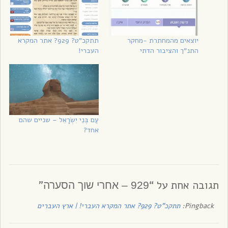
יוצאים מהמחתרת -מחקר
תתקכ”ט? 929? אתר המקרא
התנ”ך והציבור הדתי
העברי!
עַם בְּנֵי יִשְׂרָאֵל – שניים שהם
אחד?
תגובה אחת על “
”
929 – אחרי שוך הסערה
Pingback:
תתקכ"ט? 929? אתר המקרא העברי! | ארץ העברים