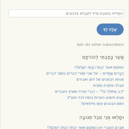
הקלידו
כתובת
מייל
שְׁלַח לְךָ
לקבלת
עדכונים
Join 167 other subscribers
אֲשֶׁר כָּתַבְתִּי לְהוֹרֹתָם
המקום אשר יִבְחַר\בָּחַר\שָׁלֵם?!
דְבָרִים אֲחָדִים – על שני ספרי דברים בספר דברים
מנחת הנסכים של דתן ואבירם
קבלה עוקרת מקרא
“רַב מְחוֹלֵל כֹּל” – דברי תורה מארץ העברים
מנוע חיפוש הערות נוסח לכל התנ”ך
האם הכהנים עשו מילואים?
וּמָלְאוּ פְנֵי תֵבֵל תְּגוּבָה
אברם העברי
on
המקום אשר יִבְחַר\בָּחַר\שָׁלֵם?!