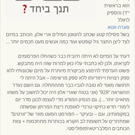
הוא בראשית
י”ד) והספיק
לחולל
סערה-זוטא
בשל פסילת קטע שכתב להטוטן המילים ארי אלון, הכותב במיזם
לצד ליצן החצר גיל קופטש ועוד כמה אנשים מעט חכמים יותר…
דעתי על המיזם לא היתה חיובית כבר כשהחלו הפרסומים
לקראתו, ולכן לא כתבתי עליו כאן למרות שזה היה מתבקש.
פשוט העדפתי להימנע מביקורת מיותרת על מיזם שכוונותיו ללא
ספק רצויות וייחודיותו ללא ספק מרשימה – אבל היתה לי
תחושה מאוד לא טובה לגביו כבר מההתחלה: גם השם נעדר
ההשראה “929” (אני בטוח שארי אלון היה יכול לחשוב על משהו
מתאים יותר…), גם הנסיון המודע מדי לעצמו לכונן סדר יום
לימודי חדש כחיקוי טרנדי לאופנת ריצת המרתון שפשתה
במקומותינו, וגם – ובעיקר – הפורמט המעט מוזר של “וורטים”
שמתחרים על תשומת לב הקורא בכותרות מתחכמות + צוות
הכותבים הסלבריטאי\פופוליסטי.