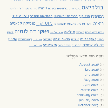
בולריאס
גיטרה
בראשית
בשלח
גירוש ספרד
דוד
דייגו
בעלי חיים
והיו עיניך
קרא(ס)קו
הרב קוק
הרבי מליובאוויטש
התחדשות ההלכה
מוסיקה
רואות
מוסיקה קלאסית
חוסה מרסה
טאנגוס
טומאטיטו
פאקו דה לוסיה
סולאה
ניניו דה-פורה
נצרות
פאקו
סוציאליזם
קמרון
פאקו פנייה
פרשת שבוע
ספרו
פנדנגו
צוענים
קמפניירוס
קדושים
דה לה איסלה
תיאולוגיה
קרבנות
שירת הים
תפילת יונה
וְהָיָה מִדֵּי חֹדֶשׁ בְּחָדְשׁוֹ
August 2026
(1)
July 2026
(1)
June 2026
(1)
May 2026
(1)
April 2026
(2)
March 2026
(3)
February 2026
(5)
January 2026
(7)
October 2025
(2)