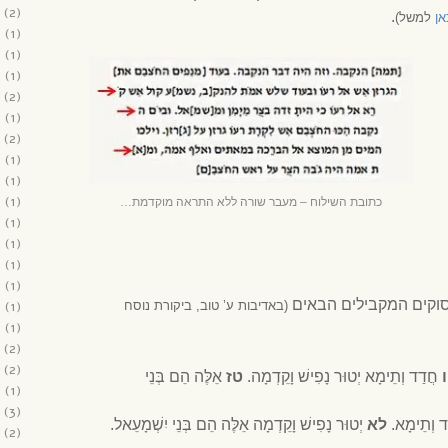
(2)
.
אן
למשל)
2
(1)
1
(1)
1
(1)
(2)
1
(1)
(2)
1
(1)
0
(1)
0
(1)
כתובת השילוח – מעבר שורה ללא התראה מוקדמת…
0
(1)
0
(1)
0
(1)
0
(1)
פסוקים המקבילים הבאים
0
(1)
(באדיבות ע’ טוב, ביקורת נוסח
0
(1)
(2)
(2)
חֲדַד וְתֵימָא יְטוּר נָפִישׁ וָקֵדְמָה.
טז
אֵלֶּה הֵם בְּנֵי
9
(1)
(3)
ד וְתֵימָא.
לא
יְטוּר נָפִישׁ וָקֵדְמָה אֵלֶּה הֵם בְּנֵי יִשְׁמָעֵאל.
(2)