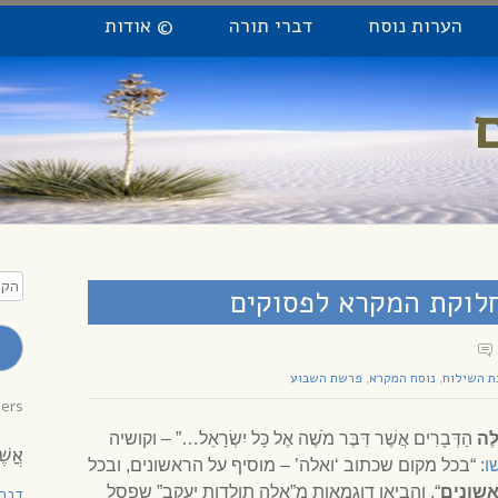
הערות נוסח
דברי תורה
© אודות
הקלי
חלוקת המקרא לפסוקים
כתו
מייל
לקב
עדכו
ת השילוח
נוסח המקרא
פרשת השבוע
,
,
bers
ֶּה
הַדְּבָרִים אֲשֶׁר דִּבֶּר מֹשֶׁה אֶל כָּל יִשְׂרָאֵל…” – וקושיה
אֲשֶׁ
ו
: “בכל מקום שכתוב ‘ואלה’ – מוסיף על הראשונים, ובכל
אשונים
“, והביאו דוגמאות מ”אלה תולדות יעקב” שפסל
דְבָ