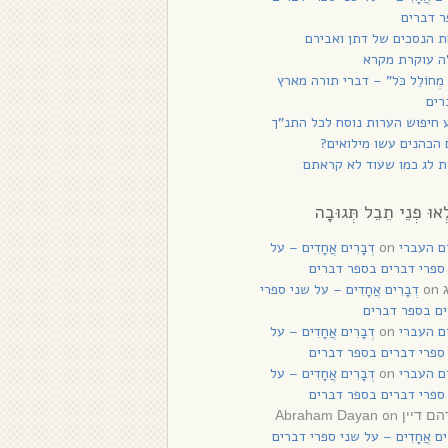
 דברים
 הנסכים של דתן ואבירם
ה עוקרת מקרא
 מְחוֹלֵל כֹּל” – דברי תורה מארץ
רים
 חיפוש הערות נוסח לכל התנ”ך
הכהנים עשו מילואים?
 לג כמו שעוד לא קראתם
ְאוּ פְנֵי תֵבֵל תְּגוּבָה
ם העברי
on
דְבָרִים אֲחָדִים – על
ספרי דברים בספר דברים
on
דְבָרִים אֲחָדִים – על שני ספרי
ם בספר דברים
ם העברי
on
דְבָרִים אֲחָדִים – על
ספרי דברים בספר דברים
ם העברי
on
דְבָרִים אֲחָדִים – על
ספרי דברים בספר דברים
on
יין Abraham Dayan
רִים אֲחָדִים – על שני ספרי דברים