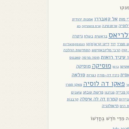
נקו
אל קאבררו
י מות
אמנות יהודית
לוסיה
ארחנטינה
ארס פואטיקה
בא
לריאס
גיטרה
בראשית
בשלח
ש ספרד
דוד
דייגו קרא(ס)קו
הומוסקסואליות
קוק
הרבי מליובאוויטש
התחדשות ההלכה
ו עיניך רואות
חוסה מרסה
טאנגוס
מוסיקה
מוסיקה
טיטו
כרמן
סולאה
סית
ניניו דה-פורה
נצרות
פאקו דה לוסיה
פאקו ספרו
ר
 פנייה
פרשת שבוע
פנדנגו
צוענים
קמרון דה לה איסלה
יירוס
קרבנות
תיאולוגיה
 הים
ָה מִדֵּי חֹדֶשׁ בְּחָדְשׁוֹ
July 202