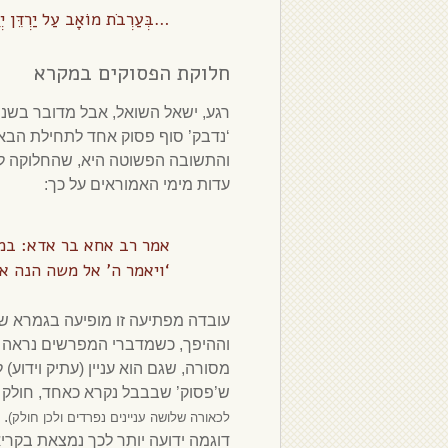
…בְּעַרְבֹת מוֹאָב עַל יַרְדֵּן יְ
חלוקת הפסוקים במקרא
רגע, ישאל השואל, אבל מדובר בשני 
‘נדבק’ סוף פסוק אחד לתחילת הבא
והתשובה הפשוטה היא, שהחלוקה לפ
עדות מימי האמוראים על כך:
אמר רב אחא בר אדא: במע
‘ויאמר ה’ אל משה הנה א
עובדה מפתיעה זו מופיעה בגמרא שם 
וההיפך, כשמדברי המפרשים נראה ש
מסורה, שגם הוא עניין (עתיק וידוע) 
ש’פסוק’ שבבבל נקרא כאחד, חולק
.
לכאורה שלושה עניינים נפרדים ולכן חולק)
דוגמה ידועה יותר לכך נמצאת בקרי