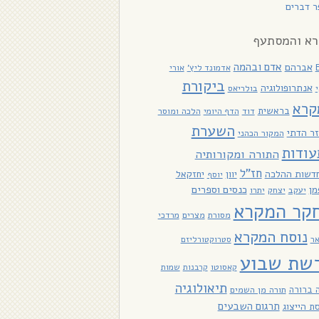
 דברים
א והמסתעף
אדם ובהמה
אברהם
אדמונד ליץ'
אורי
ביקורת
אנתרופולוגיה
בולריאס
קרא
בראשית
דוד
הלכה ומוסר
הדף היומי
השערת
ר הדתי
המקור הכהני
עודות
התורה ומקורותיה
חז"ל
דשות ההלכה
יוון
יחזקאל
יוסף
כנסים וספרים
מן
יעקב
יתרו
יצחק
קר המקרא
מסורת
מצרים
מרדכי
נוסח המקרא
אר
סטרוקטורליזם
שת שבוע
קאסוטו
קרבנות
שמות
תיאולוגיה
 ברורה
תורה מן השמים
תרגום השבעים
ת הייצוג