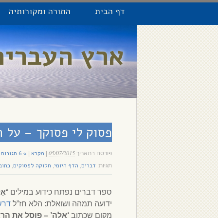
SKIP TO CONTENT
דף הבית
התורה ומקורותיה
Primary Menu
ארץ העברים
פסוק לי פסוקך – על 
05/07/2015
מקרא
» 6 תגובות
פורסם בתאריך
|
|
דברים
הדף היומי
חלוקה לפסוקים
כתוב
תגיות:
,
,
,
ספר דברים נפתח כידוע במילים “
אֵל
ידועה תמהה ושואלת: הלא חז”ל
דרש
מקום שכתוב
‘אלה’ – פוסל את הר