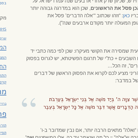
דש, שכיוון שרק אחרי ארבעים שנה עמדו ישראל על
בספר
כן פסל את הראשונים
, שכן הוא במדרגה גבוהה יותר
ריו
כאן
: “וזהו שכתוב “‘אלה הדברים’ פסל את
מקר
פן המעולה יותר מקודם ארבעים שנה”).
BHS
שרקי
המ
עית שמסירה את הקושי מעיקרו: שכן לפי כמה כתבי יד
המגז
 השבעים + כת”י של תרגום הפשיטתא, יש לגרוס בפסוק
הת
ְבָרִים”, זה הכל…
ריני מציע לכם לקרוא את הפסוק הראשון של דברים
התח
של במדבר:
קויפ
מח
ֲשֶׁר צִוָּה ה’ בְּיַד מֹשֶׁה אֶל בְּנֵי יִשְׂרָאֵל בְּעַרְבֹת
ברוי
ֶה הַדְּבָרִים אֲשֶׁר דִּבֶּר מֹשֶׁה אֶל כָּל יִשְׂרָאֵל בְּעֵבֶר
פר
תורה
 “ואלה” מתאים הרבה יותר, אם נבין שמדובר ב-ו’
תפיס
רה ש”אלה” = כל מה שנאמר עד כה, אלו המשפטים
שה’