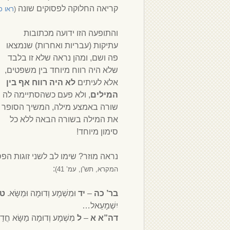
קריאה החלוקה לפסוקים שונה
(
ראו כ
והתופעה הזו ידועה מכתובות
עתיקות (עבריות ואחרות) שנמצאו
פה ושם, ומהן נראה שלא זו בלבד
שלא היה רווח מיוחד בין משפטים,
אלא לעיתים
לא היה רווח אף בין
המילים
, ולא פעם כשהסתיימה לה
שורה באמצע מילה, המשיך הסופר
את המילה בשורה הבאה ללא כל
סימון מיוחד!
נראה מוזר? שימו לב לשני זוגות ה
:
המקרא, תש”ן, עמ’ 41)
בר’ כה
–
יד
וּמִשְׁמָע וְדוּמָה וּמַשָּׂא.
טו
יִשְׁמָעֵאל…
דה”א א
–
ל
מִשְׁמָע וְדוּמָה מַשָּׂא חֲדַ