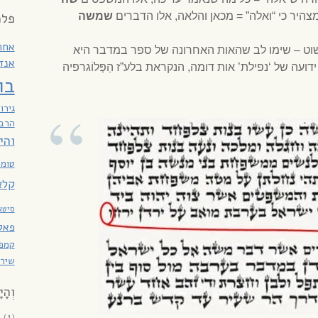
מצהיר כי “ואלה” = מכאן והלאה, אלו הדברים
שמשה
פלמ
אחר
וט – שימו לב שהאות האחרונה של ספר במדבר היא
אנד
דועה של ‘נפילת’ אות דומה, הנקראת בלע”ז הַפְּלוֹגרפיה
בו
גירו
הרב 
והי
טומא
קלא
סיטא
פאקו
קמפנ
שירת
וְהָי
6
(1)