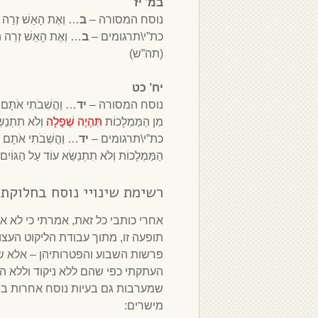
במ’ יז
נוסח המסורה –
ב
… וְאֶת הָאֵשׁ זְרֵה הָ
כת”י\תרגומים –
ב
… וְאֶת הָאֵשׁ זְרֵה הָל
(תה”ש)
יח’ כט
נוסח המסורה –
יד
… וַהֲשִׁבֹתִי אֹתָם א
מִן הַמַּמְלָכוֹת
תִּהְיֶה שְׁפָלָה
וְלֹא תִתְנַשֵ
כת”י\תרגומים –
יד
… וַהֲשִׁבֹתִי אֹתָם אֶ
הַמַּמְלָכוֹת וְלֹא תִתְנַשֵּׂא עוֹד עַל הַגּ
רשימת שינויי נוסח בחלוקת 
אחרי כותבי כל זאת, אמרתי כי לא א
תופעה זו, מתוך עבודת הליקוט העצ
פרשות השבוע והפטרותיהן – אלא ש
העתקתי כפי שהם ללא ניקוד וללא ה
שמערבות גם בעיות נוסח אחרות בנו
מישרים: