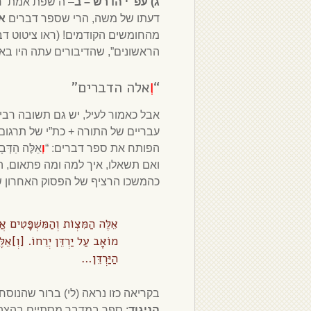
ג) עפ”י הדרש
– ב
– ה’שפת אמת’ חי
דעתו של משה, הרי שספר דברים
א
מהחומשים הקודמים! (ראו ציטוט דב
הראשונים”, שהדיבורים עתה היו באו
“
אלה הדברים”
וְ
אבל כאמור לעיל, יש גם תשובה רבי
עבריים של התורה + כת”י של תרגום
הפותח את ספר דברים: “
וְ
אֵלֶּה הַדּ
ואם תשאלו, איך למה ומה פתאום, ה
כהמשכו הרציף של הפסוק האחרון 
אֵלֶּה הַמִּצְו‍ֹת וְהַמִּשְׁפָּטִים א
מוֹאָב עַל יַרְדֵּן יְרֵחוֹ.
[וְ]אֵלּ
הַיַּרְדֵּן…
בקריאה כזו נראה (לי) ברור שהנוסח
הניגוד
: ספר במדבר מסתיים בהצה