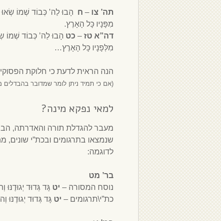
תה’ צו
–
ח
הָבוּ לַה’ כְּבוֹד שְׁמוֹ שְׂאוּ 
מִפָּנָיו כָּל הָאָרֶץ.
דה”א טז
–
כט
הָבוּ לַה’ כְּבוֹד שְׁמוֹ שְׂ
מִלְּפָנָיו כָּל הָאָרֶץ…
הנה הראית לדעת כי חלוקת הפסוקים
(אם כי תמיד ניתן לומר שמדובר בהבדלים מכ
למאי נפקא מינה?
מעבר להגדלת תורה והאדרתה, הבנת ה
שנמצאו בתרגומים ובכת”י שונים, 
לדוגמה:
בר’ מט
נוסח המסורה –
יט
גָּד גְּדוּד יְגוּדֶנּוּ 
כת”י\תרגומים –
יט
גָּד גְּדוּד יְגוּדֶנּוּ וְ