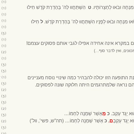
9
(1)
מִנְחָה וּבֹאוּ לְחַצְרוֹתָיו.
ט
הִשְׁתַּחֲווּ לַה’ בְּהַדְרַת קֹדֶשׁ חִילוּ
9
(1)
9
(1)
9
(1)
אוּ מִנְחָה וּבֹאוּ לְפָנָיו הִשְׁתַּחֲווּ לַה’ בְּהַדְרַת קֹדֶשׁ.
ל
חִילוּ
8
(1)
(5)
8
(1)
 במקרא אינה אחידה אפילו לגבי אותם פסוקים עצמם!
8
(1)
וונים, ואין לדבר סוף…)
(2)
8
(1)
(3)
(3)
7
(1)
תופעה הזו יכולה להבהיר כמה שינויי נוסח מעניינים
(3)
מהם נראה שלמתרגמים היתה חלוקה שונה לפסוקים.
(2)
(3)
(3)
(2)
וְהוּא יָגֻד עָקֵב.
כ
מֵ
אָשֵׁר שְׁמֵנָה לַחְמוֹ…
(3)
הוּא יָגֻד עָקֵבָ
ם.
כ
אָשֵׁר שְׁמֵנָה לַחְמוֹ… (תה”ש, פשי’, וול’)
(2)
(3)
(2)