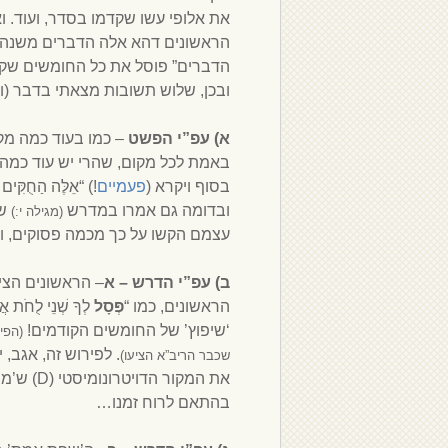
את אלופי עשו שקדמו בסדר, ועוד. 
הראשונים דהא אלה הדברים משנה 
הדברים” פוסל את כל החומשים שקדמ
ובכן, שלוש תשובות מצאתי בדבר (וה
א) עפ”י הפשט
– כמו בעוד כמה מקומ
באמת לכל מקום, שהרי יש עוד כמה פ
בסוף ויקרא (
פעמיים
!) “אֵלֶּה הַחֻקִּים 
ובדומה גם אמרו במדרש
ש”
(מגילה י:)
עצמם הקשו על כך מכמה פסוקים, וסיכ
ב) עפ”י הדרש
– א
– הראשונים הצי
הראשונים, כמו “
פְּסָל
לְךָ שְׁנֵי לֻחֹ
‘שיפוץ’ של החומשים הקודמים!
(הפי
. לפירוש זה, אגב,
שכבר הריב”א הציעו)
את המקור
בהתאם לרוח זמנו…