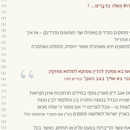
רֵח
וֹ
וְ
אֵלֶּה הַדְּבָרִים… !
6
(1)
6
(1)
(2)
(3)
(5)
פסוקים נפרדים (ואפילו שני חומשים נפרדים) – אז איך
6
(7)
 אחריו?
(2)
סוקים היא מאוחרת מאוד יחסית, ולמזלנו נשתמרה
5
(1)
5
(1)
(2)
(3)
רבא פסקין להדין פסוקא לתלתא פסוקין:
(4)
נכי בא אליך בעב הענן’
(2)
(נדרים לח:)
4
(1)
4
(1)
אגב דיון מעניין נוסף במילים הכתובות ואינן נקראות
4
(1)
היה הבדל בנוסח התורה בין התלמוד לבין נוסח
3
(1)
לענות בו – אבל לענייננו די אם נאמר כי עולה מכאן
(3)
 בארץ ישראל לשלושה פסוקים
(הר”ן שם מסביר שהפסוק כולל
3
(1)
(2)
2
(1)
את עשר הדיברות בטעם עליון או תחתון, כאשר בכל