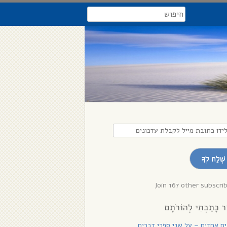
search
דו
בת
שְׁלַח לְךָ
לת
נים
Join 167 other subscri
ר כָּתַבְתִּי לְהוֹרֹתָם
רִים אֲחָדִים – על שני ספרי דברים