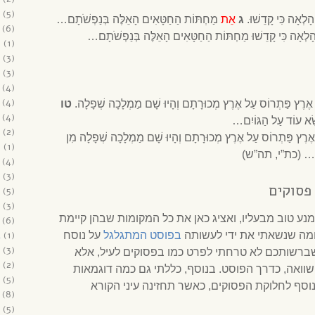
(5)
לְאָה כִּי קָדֵשׁוּ.
ג
אֵת
מַחְתּוֹת הַחַטָּאִים הָאֵלֶּה בְּנַפְשֹׁתָם…
(6)
ְאָה כִּי קָדֵשׁוּ מַחְתּוֹת הַחַטָּאִים הָאֵלֶּה בְּנַפְשֹׁתָם…
6
(1)
(3)
(3)
(4)
(4)
ֶרֶץ פַּתְרוֹס עַל אֶרֶץ מְכוּרָתָם וְהָיוּ שָׁם מַמְלָכָה שְׁפָלָה.
טו
(4)
ּׂא עוֹד עַל הַגּוֹיִם…
(2)
רֶץ פַּתְרוֹס עַל אֶרֶץ מְכוּרָתָם וְהָיוּ שָׁם מַמְלָכָה שְׁפָלָה מִן
5
(1)
וֹיִם… (כת”י, תה”ש)
(4)
(3)
פסוקים
(5)
(3)
מנע טוב מבעליו, ואציג כאן את כל המקומות שבהן קיימת
(6)
4
(1)
ומה שנשאתי את ידי לעשותה
בפוסט המתגלגל
על נוסח
(3)
ברשותכם לא טרחתי לפרט כמו בפסוקים לעיל, אלא
(2)
שוואה, כדרך הפוסט. בנוסף, כללתי גם כמה דוגמאות
(5)
סף לחלוקת הפסוקים, כאשר תחזינה עיני הקורא
(8)
(5)