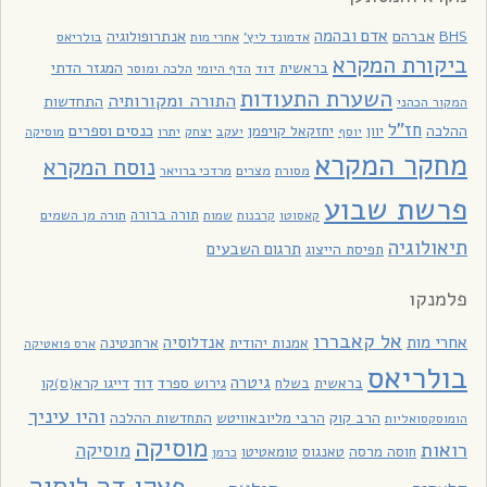
אדם ובהמה
BHS
אברהם
אנתרופולוגיה
בולריאס
אדמונד ליץ'
אחרי מות
ביקורת המקרא
בראשית
המגזר הדתי
דוד
הלכה ומוסר
הדף היומי
השערת התעודות
התורה ומקורותיה
התחדשות
המקור הכהני
חז"ל
כנסים וספרים
ההלכה
יוון
יחזקאל קויפמן
יעקב
יתרו
יוסף
יצחק
מוסיקה
מחקר המקרא
נוסח המקרא
מסורת
מצרים
מרדכי ברויאר
פרשת שבוע
תורה ברורה
תורה מן השמים
קאסוטו
קרבנות
שמות
תיאולוגיה
תרגום השבעים
תפיסת הייצוג
פלמנקו
אל קאבררו
אחרי מות
אנדלוסיה
אמנות יהודית
ארחנטינה
ארס פואטיקה
בולריאס
גיטרה
בראשית
בשלח
גירוש ספרד
דוד
דייגו קרא(ס)קו
והיו עיניך
הרב קוק
הרבי מליובאוויטש
התחדשות ההלכה
הומוסקסואליות
מוסיקה
רואות
מוסיקה
חוסה מרסה
טאנגוס
טומאטיטו
כרמן