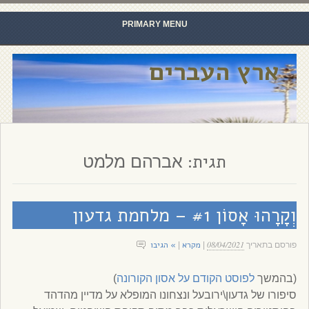
PRIMARY MENU
Skip to content
ארץ העברים
תגית:
אברהם מלמט
וְקָרָהוּ אָסוֹן #1 – מלחמת גדעון
08/04/2021
מקרא
» הגיבו
פורסם בתאריך
|
|
(בהמשך
לפוסט הקודם על אסון הקורונה
)
סיפורו של גדעון\ירובעל ונצחונו המופלא על מדיין מהדהד