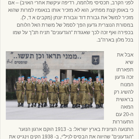
לפני הקרב, תכסיסי מלחמה, רדיפה עיקשת אחרי האויב) – אם
כי באופן קצת מפתיע, הוא לא מזכיר אותו בנאומיו למרות שהוא
מזכיר למשל את גבורת דוד וגבורת יונתן (מקבים א ד, ל).
במסורת הנוצרית גדעון הפך לסמל של משרת האל הלוחם
בכפירה ואף זכה לכך שאגודת “הגדעונים” תניח תנ”ך על שמו
בכל מלון בארה”ב.
אבל את
שיא
תפארתו
זכה גדעון
המנוח
להשיג רק
בראשית
המאה
ה-20 עם
התעוררות
התנועה הציונית בארץ ישראל: ב- 1913 הוקם ארגון הנוער
“הגדעונים” שהיווה את הבסיס לניל”י, ב- 1938 הקים וינגייט את