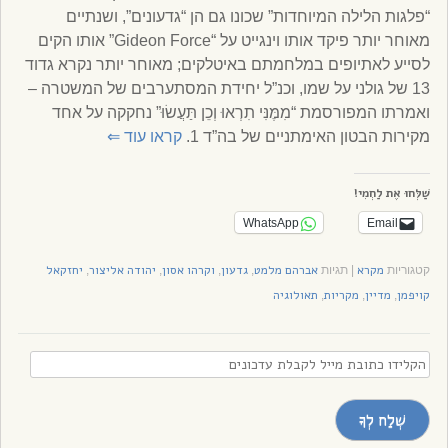
“פלגות הלילה המיוחדות” שכונו גם הן “גדעונים”, ושנתיים
מאוחר יותר פיקד אותו וינגייט על “Gideon Force” אותו הקים
לסייע לאתיופים במלחמתם באיטלקים; מאוחר יותר נקרא גדוד
13 של גולני על שמו, וכנ”ל יחידת המסתערבים של המשטרה –
ואמרתו המפורסמת “מִמֶּנִּי תִרְאוּ וְכֵן תַּעֲשׂוּ” נחקקה על אחד
מקירות הבטון האימתניים של בה”ד 1.
קראו עוד
⇐
שַׁלְּחוּ אֶת לַחְמִי!
WhatsApp
Email
מקרא
אברהם מלמט
גדעון
וקרהו אסון
יהודה אליצור
יחזקאל
קטגוריות
|
תגיות
,
,
,
,
קויפמן
מדיין
מקריות
תאולוגיה
,
,
,
הקלידו
כתובת
מייל
שְׁלַח לְךָ
לקבלת
עדכונים