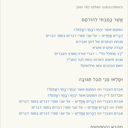
Join 167 other subscribers
אֲשֶׁר כָּתַבְתִּי לְהוֹרֹתָם
המקום אשר יִבְחַר\בָּחַר\שָׁלֵם?!
דְבָרִים אֲחָדִים – על שני ספרי דברים בספר דברים
מנחת הנסכים של דתן ואבירם
קבלה עוקרת מקרא
“רַב מְחוֹלֵל כֹּל” – דברי תורה מארץ העברים
מנוע חיפוש הערות נוסח לכל התנ”ך
האם הכהנים עשו מילואים?
וּמָלְאוּ פְנֵי תֵבֵל תְּגוּבָה
אברם העברי
on
המקום אשר יִבְחַר\בָּחַר\שָׁלֵם?!
on
המקום אשר יִבְחַר\בָּחַר\שָׁלֵם?!
אברהם דיין
אברם העברי
on
דְבָרִים אֲחָדִים – על שני ספרי דברים בספר דברים
on
דְבָרִים אֲחָדִים – על שני ספרי דברים בספר דברים
מורג
אברם העברי
on
דְבָרִים אֲחָדִים – על שני ספרי דברים בספר דברים
מקרא והמסתעף