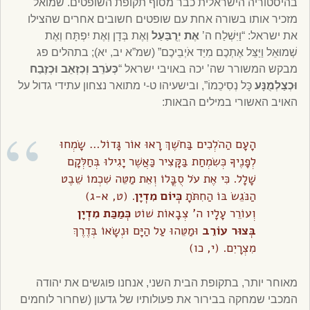
בהיסטוריה הישראלית כבר מסוף תקופת השופטים. שמואל
מזכיר אותו בשורה אחת עם שופטים חשובים אחרים שהצילו
את ישראל: “וַיִּשְׁלַח ה’
אֶת יְרֻבַּעַל
וְאֶת בְּדָן וְאֶת יִפְתָּח וְאֶת
שְׁמוּאֵל וַיַּצֵּל אֶתְכֶם מִיַּד אֹיְבֵיכֶם” (שמ”א יב, יא); בתהלים פג
מבקש המשורר שה’ יכה באויבי ישראל “
כְּעֹרֵב וְכִזְאֵב וּכְזֶבַח
וּכְצַלְמֻנָּע
כָּל נְסִיכֵמוֹ”, ובישעיהו ט-י מתואר נצחון עתידי גדול על
האויב האשורי במילים הבאות:
הָעָם הַהֹלְכִים בַּחֹשֶׁךְ רָאוּ אוֹר גָּדוֹל… שָׂמְחוּ
לְפָנֶיךָ כְּשִׂמְחַת בַּקָּצִיר כַּאֲשֶׁר יָגִילוּ בְּחַלְּקָם
שָׁלָל. כִּי אֶת עֹל סֻבֳּלוֹ וְאֵת מַטֵּה שִׁכְמוֹ שֵׁבֶט
הַנֹּגֵשׂ בּוֹ הַחִתֹּתָ
כְּיוֹם מִדְיָן
. (ט, א-ג)
וְעוֹרֵר עָלָיו ה’ צְבָאוֹת שׁוֹט
כְּמַכַּת מִדְיָן
בְּצוּר עוֹרֵב
וּמַטֵּהוּ עַל הַיָּם וּנְשָׂאוֹ בְּדֶרֶךְ
מִצְרָיִם. (י, כו)
מאוחר יותר, בתקופת הבית השני, אנחנו פוגשים את יהודה
המכבי שמחקה בבירור את פעולותיו של גדעון (שחרור לוחמים