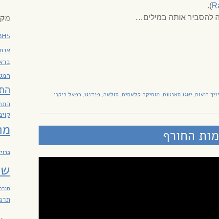
).
R
מקר
שה להסביר אותה במילים…
BHS
אנתר
ברא
המגז
הת
ניך רואות
יאגו סאנטוס
מוסיקה קלאסית
סולאה
פנדנגו
רפאל ריקני
,
,
,
,
,
התח
קויפ
מח
לימות החורף
ברוי
שב
תורה
תרג