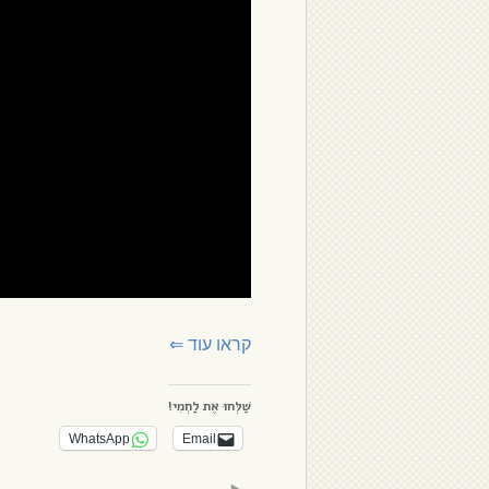
קראו עוד
⇐
שַׁלְּחוּ אֶת לַחְמִי!
WhatsApp
Email