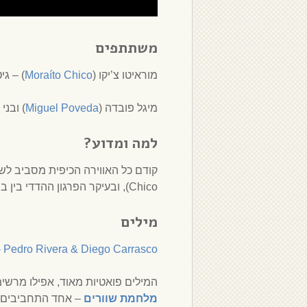
משתתפים
מוראיטו צ’יקו (
Moraíto Chico
) – גי
מיגל פובדה (
Miguel Poveda
) ובנ
למה ומדוע?
Chico), ובעיקר הפרגון ההדדי בין בני החבורה הקדושה:) חוץ מזה, המלודיה פשוט יפה, לא?
מילים
 – Pedro Rivera & Diego Carrasco
המילים פואטיות מאוד, אפילו מרשי
מלחמת שוורים
– אחד התחביבים ה