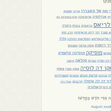
נקו
אל קאבררו
י מות
אמנות
אליהו
אנדלוסיה
ית
ארחנטינה
ארס פואטיקה
בא
לריאס
גיטרה
בראשית
בשלח
ש ספרד
דוד
דייגו קרא(ס)קו
הרב קוק
והיו
 מליובאוויטש
התחדשות ההלכה
יך רואות
חוסה מרסה
טאנגוס
מוסיקה
מוסיקה קלאסית
טיטו
סולאה
ו דה-פורה
נצרות
סיטאר
קו דה לוסיה
פאקו
פאקו ספרו
ה
פרשת שבוע
פנדנגו
צוענים
קמפניירוס
ון דה לה איסלה
קרבנות
שולי רנד
תיאולוגיה
 הים
ָה מִדֵּי חֹדֶשׁ בְּחָדְשׁוֹ
August 202