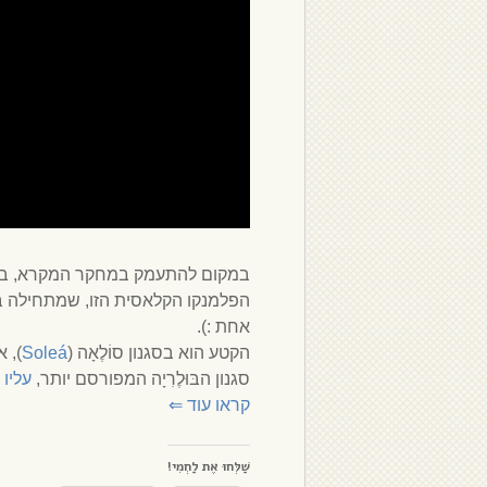
במקום להתעמק במחקר המקרא, בימי
הפלמנקו הקלאסית הזו, שמתחילה בט
אחת :).
הקטע הוא בסגנון סוֹלֶאָה (
Soleá
), 
סגנון הבּוּלֶרִיָה המפורסם יותר,
עליו 
קראו עוד
⇐
שַׁלְּחוּ אֶת לַחְמִי!