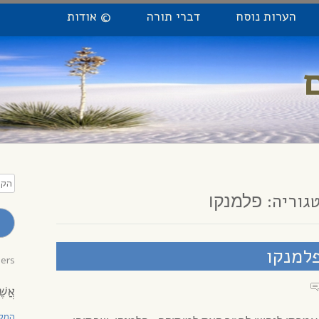
הערות נוסח
דברי תורה
© אודות
הקלי
כתו
גוריה:
פלמנקו
מייל
לקב
עדכו
פלמנקו
bers
אֲשֶׁ
המקו