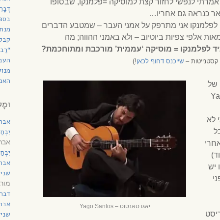
כן אמרתי לנפשי לחזור קצת למוסיקה =פלמנקו, שבסופו
דְבָ
אר כנראה גם אחריו…
בספר
לפלמנקו אני מתרפק על אמני העבר – שמטבע הדברים
מנחת
אות אלפי צפיות ביוטיוב – ולא באמני ההווה; מה
קבל
ד לפלמנקו
= מוסיקה ‘עממית’ מורכבת ומתוחכמת?
“רַב
העב
 קסטנייטות –
שייכנס דחוף לכאן
!)
מנוע
האם 
 של
גוֹ סאנטוֹס (Yago
וּמָל
 לא
אבר
ל
יִבְח
אברה
אחרי
יִבְח
ד)
אבר
 יש
שני 
י
מורג
דברי
אבר
יאגו סאנטוס – Yago Santos
ריסט
שני 