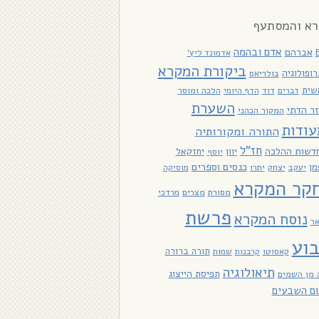
א והמסתעף
אדם ובהמה
אברהם
אדמונד ליץ'
ביקורת המקרא
ופולוגיה
בולריאס
שית
דוד
הלכה ומוסר
דברים
הדף היומי
השערת
ר הדתי
המקור הכהני
עודות
התורה ומקורותיה
חז"ל
דשות ההלכה
יוון
יחזקאל
יוסף
כנסים וספרים
מן
יעקב
יתרו
יצחק
מוסיקה
קר המקרא
מסורת
מצרים
מרדכי
פרשת
נוסח המקרא
אר
וע
תורה ברורה
קאסוטו
קרבנות
שמות
תיאולוגיה
תפיסת הייצוג
 מן השמים
ום השבעים