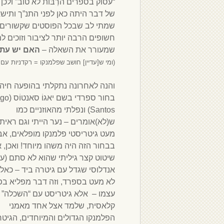
“עסוֹק בספרים הרְבּוֹת לא טוב” ול
של דבר היתה כאן לפני התנ”ך ותיש
שמתי לב שבכל הפוסטים שקשורים 
חשופים הרבה יותר לציבור וזוכים למ
שמעורר את השאלה –
האם יש עתי
(ומי ש[עדיין] חושב שפלמנקו = רקדניות עם
והנה לאחרונה נתקלתי בהופעה חיה
בחור ספרדי בשם יא
Santos) ונפלתי מהאוזניים כמו
ש(לא)אומרים – נער הייתי וגם ראיתי
מעט גיטריסטי פלמנקו מופלאים, אב
בבחור הזה היה משהו מיוחד! ואכן, 
שיטוט קצר גיליתי שהוא לא סתם (עו
אנדלוסי שגדל עם גיטרה ביד – כאלו
לא מעט בספרד, וזה דבר מפליא בפנ
עצמו – אלא גיטריסט עם “השכלה”
קלאסית, שלמד אצל אחד מאמני
הפלמנקו הגדולים והמיוחדים, הגיט