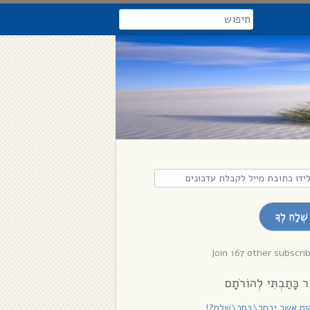
search
דו
בת
שְׁלַח לְךָ
לת
נים
Join 167 other subscri
ר כָּתַבְתִּי לְהוֹרֹתָם
ם אשר יִבְחַר\בָּחַר\שָׁלֵם?!