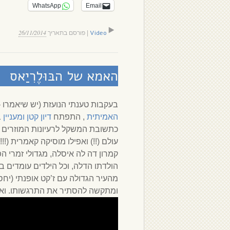
WhatsApp
Email
26/11/2014
Video
|
פורסם בתאריך
האמא של הבּוּלֶרִיַאס
בעקבות טענתי הנועזת (יש שיאמרו 
האמיתית
, התפתח
דיון קטן ומעניין
ב
כתשובת המשקל לרעיונות המוזרים שעל
עולם (!!) ואפילו מוסיקה קאמרית (!!
הולדתו הדלה, וכל הילדים עומדים 
ומתקשה להסתיר את התרגשותו. ואז 