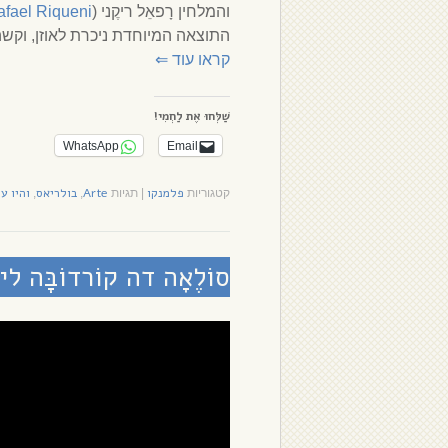
והמלחין רָפאֵל ריקֶני (
afael Riqueni
התוצאה המיוחדת ניכרת לאוזן, וק
קראו עוד
⇐
שַׁלְּחוּ אֶת לַחְמִי!
WhatsApp
Email
פלמנקו
Arte
בולריאס
והיו עי
קטגוריות
|
תגיות
,
,
סוֹלֶאָה דה קוֹרדוֹבָּה 