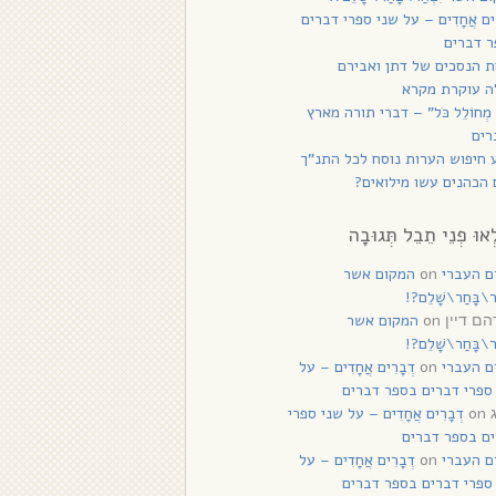
רִים אֲחָדִים – על שני ספרי דברים
 דברים
 הנסכים של דתן ואבירם
ה עוקרת מקרא
 מְחוֹלֵל כֹּל” – דברי תורה מארץ
רים
 חיפוש הערות נוסח לכל התנ”ך
הכהנים עשו מילואים?
ְאוּ פְנֵי תֵבֵל תְּגוּבָה
ם העברי
on
המקום אשר
ַר\בָּחַר\שָׁלֵם?!
on
המקום אשר
ם דיין
ַר\בָּחַר\שָׁלֵם?!
ם העברי
on
דְבָרִים אֲחָדִים – על
ספרי דברים בספר דברים
on
דְבָרִים אֲחָדִים – על שני ספרי
ם בספר דברים
ם העברי
on
דְבָרִים אֲחָדִים – על
ספרי דברים בספר דברים