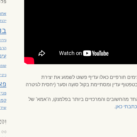
פלמ
אחר
יהוד
בו
גירו
הרבי
עינ
טומא
ניני
ם חורפיים כאלו עדיף פשוט לשמוע את יצירת
פא
פטוף עדין ומסתיימת בקול סועָה וסער (יחסית לגיטרה
פניי
אחד מהחשובים והמרכזיים ביותר בפלמנקו, ה’אמא’ של
קמר
כתבתי כאן
.
שירת
וְהָי
6
(1)