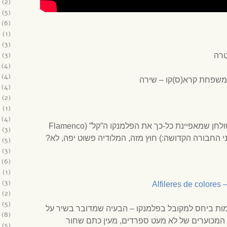
(2)
(5)
(6)
6
(1)
(3)
(3)
טרה
(4)
(4)
י משפחת קרא(ס)קו – שירה
(4)
(2)
5
(1)
(4)
קודם כל האווירה הכיפית מסביב לשולחן שמאפיינת כל-כך את הפלמנקו ה”קל” (Flamenco
(3)
(5)
(3)
(6)
4
(1)
(3)
Alfileres de colores
(2)
(5)
מות ביחס למקובל בפלמנקו – הבעיה שמדובר בשיר על
(8)
מכוערים של לא מעט ספרדים, מעין כתם שחור
(5)