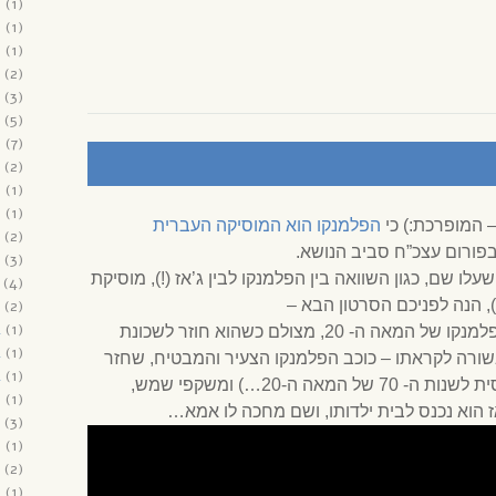
6
(1)
6
(1)
6
(1)
(2)
(3)
(5)
6
(7)
(2)
5
(1)
5
(1)
– המופרכת:) כי
הפלמנקו הוא המוסיקה העברית
(2)
פורום עצכ”ח סביב הנושא.
(3)
ו שם, כגון השוואה בין הפלמנקו לבין ג’אז (!), מוסיקת
(4)
!), הנה לפניכם הסרטון הבא –
(2)
4
(1)
קמרון דה לה איסלה, מגדולי זמרי הפלמנקו של המאה ה- 20, מצולם כשהוא חוזר לשכונת
4
(1)
בשורה לקראתו – כוכב הפלמנקו הצעיר והמבטיח, שחזר
4
(1)
מהעיר הגדולה עם ז’קט אופנתי (יחסית לשנות ה- 70 של המאה ה-20…) ומשקפי שמש,
3
(1)
הוא נכנס לבית ילדותו, ושם מחכה לו אמא…
(3)
3
(1)
(2)
2
(1)