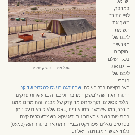
ישראל
במדבר,
לפי התורה,
משך את
תשומת
ליבם של
מפרשים
וחוקרים
בכל העולם
– וגם את
‘אוהל מועד’ בפארק תמנע
ליבם של
חובבי
האטרקציות בכל העולם,
שבנו דגמים שלו למגדול ועד קטן
.
התורה הקדישה למשכן המדברי ולעבודה בו עשרות פרקים
ואלפי פסוקים, תוך פירוט מדוקדק של מבנהו והחומרים ממנו
הורכב, כמו ששמענו במו אוזנינו (=אלו שלא קוראים עלונים)
בפרשיות השבוע האחרונות. דא עקא, כשמתעמקים קצת
בפרטים מגלים שפרויקט הבנייה המתואר בתורה הוא (כמעט)
בלתי אפשרי מבחינה ריאלית.