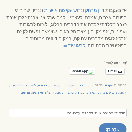
אז בעקבות
דיון מרתק וגדוש עקיצות אישיות
(נגדי!) שהיה לי
בפורום עצכ”ח, אמרתי לעצמי – למה שרק אני אהנה? לכן אזרתי
כגבר מקלדתי לסכם את הדברים בבלוג, ולזכות לתגובות
(ענייניות, אני מקווה!) מאת הקוראים, שצמאה נפשם לקצת
ארכאולוגיה מדברית עתיקה, במקום דיונים ממוחזרים
בפוליטיקת הבחירות.
קראו עוד
⇐
שַׁלְּחוּ אֶת לַחְמִי!
WhatsApp
Email
מקרא
אהל מועד
המקור הכהני
ויקהל
כפורת
לויים
מנורת הזהב
קטגוריות
|
תגיות
,
,
,
,
,
,
משכן
נדב שנרב
עצי שיטים
פקודי
קרשי המשכן
ריאליה מקראית
תרומה
,
,
,
,
,
,
הקלידו
כתובת
מייל
שְׁלַח לְךָ
לקבלת