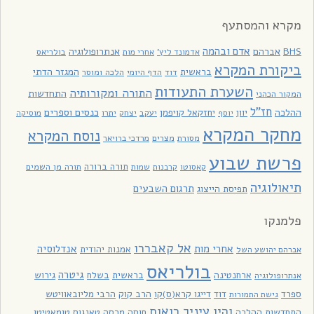
מקרא והמסתעף
אדם ובהמה
BHS
אברהם
אנתרופולוגיה
בולריאס
אדמונד ליץ'
אחרי מות
ביקורת המקרא
בראשית
המגזר הדתי
דוד
הלכה ומוסר
הדף היומי
השערת התעודות
התורה ומקורותיה
התחדשות
המקור הכהני
חז"ל
כנסים וספרים
ההלכה
יוון
יחזקאל קויפמן
יעקב
יתרו
יוסף
יצחק
מוסיקה
מחקר המקרא
נוסח המקרא
מסורת
מצרים
מרדכי ברויאר
פרשת שבוע
תורה ברורה
תורה מן השמים
קאסוטו
קרבנות
שמות
תיאולוגיה
תרגום השבעים
תפיסת הייצוג
פלמנקו
אל קאבררו
אחרי מות
אנדלוסיה
אמנות יהודית
אברהם יהושע השל
בולריאס
גיטרה
ארחנטינה
בראשית
בשלח
גירוש
אנתרופולוגיה
ספרד
דוד
דייגו קרא(ס)קו
הרב קוק
הרבי מליובאוויטש
גישת התמורות
והיו עיניך רואות
התחדשות ההלכה
חוסה מרסה
טאנגוס
טומאטיטו