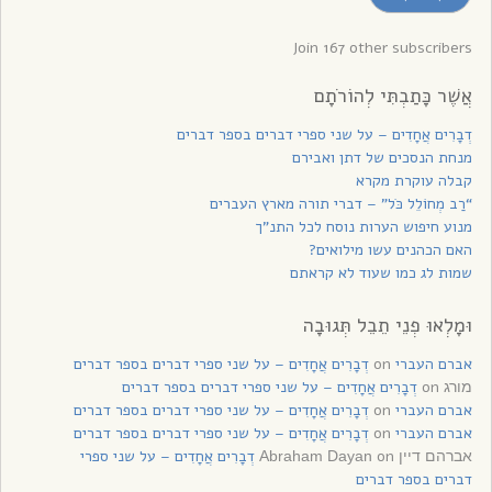
עדכונים
Join 167 other subscribers
אֲשֶׁר כָּתַבְתִּי לְהוֹרֹתָם
דְבָרִים אֲחָדִים – על שני ספרי דברים בספר דברים
מנחת הנסכים של דתן ואבירם
קבלה עוקרת מקרא
“רַב מְחוֹלֵל כֹּל” – דברי תורה מארץ העברים
מנוע חיפוש הערות נוסח לכל התנ”ך
האם הכהנים עשו מילואים?
שמות לג כמו שעוד לא קראתם
וּמָלְאוּ פְנֵי תֵבֵל תְּגוּבָה
אברם העברי
on
דְבָרִים אֲחָדִים – על שני ספרי דברים בספר דברים
on
דְבָרִים אֲחָדִים – על שני ספרי דברים בספר דברים
מורג
אברם העברי
on
דְבָרִים אֲחָדִים – על שני ספרי דברים בספר דברים
אברם העברי
on
דְבָרִים אֲחָדִים – על שני ספרי דברים בספר דברים
on
דְבָרִים אֲחָדִים – על שני ספרי
אברהם דיין Abraham Dayan
דברים בספר דברים