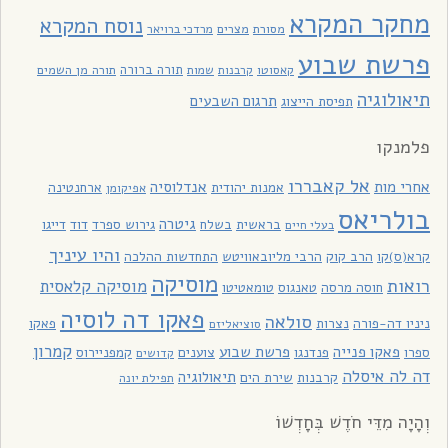
מחקר המקרא
נוסח המקרא
מסורת
מצרים
מרדכי ברויאר
פרשת שבוע
תורה ברורה
תורה מן השמים
קאסוטו
קרבנות
שמות
תיאולוגיה
תרגום השבעים
תפיסת הייצוג
פלמנקו
אל קאבררו
אחרי מות
אנדלוסיה
אמנות יהודית
ארחנטינה
אפיקומן
בולריאס
גיטרה
בראשית
בשלח
גירוש ספרד
דוד
דייגו
בעלי חיים
והיו עיניך
קרא(ס)קו
הרב קוק
הרבי מליובאוויטש
התחדשות ההלכה
מוסיקה
רואות
מוסיקה קלאסית
חוסה מרסה
טאנגוס
טומאטיטו
פאקו דה לוסיה
סולאה
ניניו דה-פורה
נצרות
פאקו
סוציאליזם
קמרון
פאקו פנייה
פרשת שבוע
ספרו
פנדנגו
צוענים
קמפניירוס
קדושים
דה לה איסלה
תיאולוגיה
קרבנות
שירת הים
תפילת יונה
וְהָיָה מִדֵּי חֹדֶשׁ בְּחָדְשׁוֹ