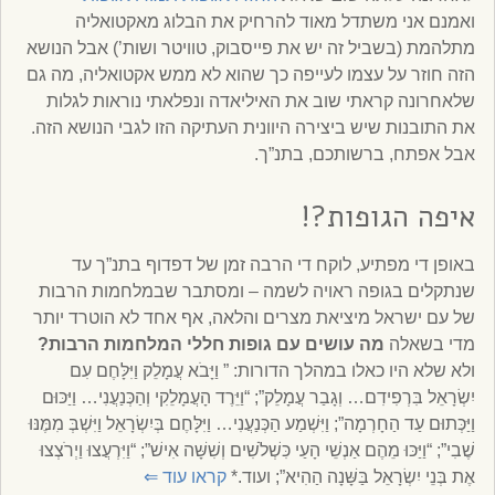
ואמנם אני משתדל מאוד להרחיק את הבלוג מאקטואליה
מתלהמת (בשביל זה יש את פייסבוק, טוויטר ושות’) אבל הנושא
הזה חוזר על עצמו לעייפה כך שהוא לא ממש אקטואליה, מה גם
שלאחרונה קראתי שוב את האיליאדה ונפלאתי נוראות לגלות
את התובנות שיש ביצירה היוונית העתיקה הזו לגבי הנושא הזה.
אבל אפתח, ברשותכם, בתנ”ך.
איפה הגופות?!
באופן די מפתיע, לוקח די הרבה זמן של דפדוף בתנ”ך עד
שנתקלים בגופה ראויה לשמה – ומסתבר שבמלחמות הרבות
של עם ישראל מיציאת מצרים והלאה, אף אחד לא הוטרד יותר
מדי בשאלה
מה עושים עם גופות חללי המלחמות הרבות?
ולא שלא היו כאלו במהלך הדורות: ” וַיָּבֹא עֲמָלֵק וַיִּלָּחֶם עִם
יִשְׂרָאֵל בִּרְפִידִם… וְגָבַר עֲמָלֵק”; “וַיֵּרֶד הָעֲמָלֵקִי וְהַכְּנַעֲנִי… וַיַּכּוּם
וַיַּכְּתוּם עַד הַחָרְמָה”; וַיִּשְׁמַע הַכְּנַעֲנִי… וַיִּלָּחֶם בְּיִשְׂרָאֵל וַיִּשְׁבְּ מִמֶּנּוּ
שֶׁבִי”; “וַיַּכּוּ מֵהֶם אַנְשֵׁי הָעַי כִּשְׁלֹשִׁים וְשִׁשָּׁה אִישׁ”; “וַיִּרְעֲצוּ וַיְרֹצְצוּ
אֶת בְּנֵי יִשְׂרָאֵל בַּשָּׁנָה הַהִיא”; ועוד.*
קראו עוד
⇐