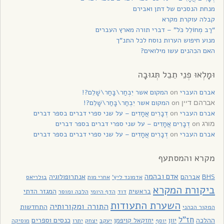
מנחת הנסכים של דתן ואבירם
קבלה עוקרת מקרא
“רַב מְחוֹלֵל כֹּל” – דברי תורה מארץ העברים
מנוע חיפוש הערות נוסח לכל התנ”ך
האם הכהנים עשו מילואים?
וּמָלְאוּ פְנֵי תֵבֵל תְּגוּבָה
אברם העברי
on
המקום אשר יִבְחַר\בָּחַר\שָׁלֵם?!
on
המקום אשר יִבְחַר\בָּחַר\שָׁלֵם?!
אברהם דיין
אברם העברי
on
דְבָרִים אֲחָדִים – על שני ספרי דברים בספר דברים
on
דְבָרִים אֲחָדִים – על שני ספרי דברים בספר דברים
מורג
אברם העברי
on
דְבָרִים אֲחָדִים – על שני ספרי דברים בספר דברים
מקרא והמסתעף
אדם ובהמה
BHS
אברהם
אנתרופולוגיה
בולריאס
אדמונד ליץ'
אחרי מות
ביקורת המקרא
בראשית
המגזר הדתי
דוד
הלכה ומוסר
הדף היומי
השערת התעודות
התורה ומקורותיה
התחדשות
המקור הכהני
חז"ל
כנסים וספרים
ההלכה
יוון
יחזקאל קויפמן
יעקב
יתרו
יוסף
יצחק
מוסיקה