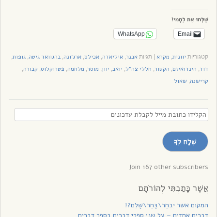
שַׁלְּחוּ אֶת לַחְמִי!
WhatsApp
Email
יוונית
מקרא
אבנר
איליאדה
אכילס
ארג'ונה
בהגוואד גיטה
גופות
קטגוריות
,
|
תגיות
,
,
,
,
,
,
דוד
הינדואיזם
הקטור
חללי צה"ל
יואב
יוון
מוסר
מלחמה
פטרוקלוס
קבורה
,
,
,
,
,
,
,
,
,
,
קרישנה
שאול
,
הקלידו
כתובת
מייל
שְׁלַח לְךָ
לקבלת
עדכונים
Join 167 other subscribers
אֲשֶׁר כָּתַבְתִּי לְהוֹרֹתָם
המקום אשר יִבְחַר\בָּחַר\שָׁלֵם?!
דְבָרִים אֲחָדִים – על שני ספרי דברים בספר דברים