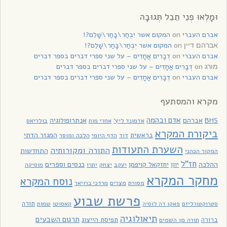
וּמָלְאוּ פְנֵי תֵבֵל תְּגוּבָה
אברם העברי
on
המקום אשר יִבְחַר\בָּחַר\שָׁלֵם?!
on
המקום אשר יִבְחַר\בָּחַר\שָׁלֵם?!
אברהם דיין
אברם העברי
on
דְבָרִים אֲחָדִים – על שני ספרי דברים בספר דברים
on
דְבָרִים אֲחָדִים – על שני ספרי דברים בספר דברים
מורג
אברם העברי
on
דְבָרִים אֲחָדִים – על שני ספרי דברים בספר דברים
מקרא והמסתעף
אדם ובהמה
BHS
אברהם
אנתרופולוגיה
בולריאס
אדמונד ליץ'
אחרי מות
ביקורת המקרא
בראשית
המגזר הדתי
דוד
הלכה ומוסר
הדף היומי
השערת התעודות
התורה ומקורותיה
התחדשות
המקור הכהני
חז"ל
כנסים וספרים
ההלכה
יוון
יחזקאל קויפמן
יעקב
יתרו
יצחק
מוסיקה
מחקר המקרא
נוסח המקרא
מסורת
מצרים
מרדכי ברויאר
פרשת שבוע
תורה
סטרוקטורליזם
פאקו דה לוסיה
קאסוטו
שמות
תיאולוגיה
תרגום השבעים
תפיסת הייצוג
ברורה
תורה מן השמים