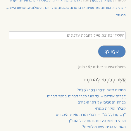
מקרא
פלמנקו
אדם ובהמה
אחרי מות
בעלי חיים
בראשית
ויקרא
קטגוריות
,
|
תגיות
,
,
,
,
,
יום כיפור
כפרות
עזר מציון
קרבן אדם
קרבנות
שולי רנד
תיאולוגיה
תפיסת הייצוג
,
,
,
,
,
,
,
,
תרנגול
הקלידו
כתובת
מייל
שְׁלַח לְךָ
לקבלת
עדכונים
Join 167 other subscribers
אֲשֶׁר כָּתַבְתִּי לְהוֹרֹתָם
המקום אשר יִבְחַר\בָּחַר\שָׁלֵם?!
דְבָרִים אֲחָדִים – על שני ספרי דברים בספר דברים
מנחת הנסכים של דתן ואבירם
קבלה עוקרת מקרא
“רַב מְחוֹלֵל כֹּל” – דברי תורה מארץ העברים
מנוע חיפוש הערות נוסח לכל התנ”ך
האם הכהנים עשו מילואים?