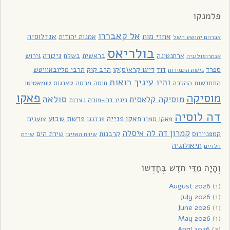
פלמנקו
אל קאבררו
אחרי מות
אנדלוסיה
אמנות יהודית
אברהם יהושע השל
בולריאס
גיטרה
ארחנטינה
בראשית
בשלח
גירוש
אנתרופולוגיה
ספרד
דוד
דייגו קרא(ס)קו
הרב קוק
הרבי מליובאוויטש
גישת התמורות
והיו עיניך רואות
התחדשות ההלכה
חוסה מרסה
טאנגוס
טומאטיטו
פאקו
מוסיקה
סולאה
מוסיקה קלאסית
ניניו דה-פורה
נצרות
דה לוסיה
פאקו פנייה
פרשת שבוע
פאקו ספרו
פנדנגו
צוענים
קמרון דה לה איסלה
קמפניירוס
קרבנות
שירת הים
שירת האזינו
שירת
תיאולוגיה
הלויים
וְהָיָה מִדֵּי חֹדֶשׁ בְּחָדְשׁוֹ
August 2026
(1)
July 2026
(1)
June 2026
(1)
May 2026
(1)
April 2026
(2)