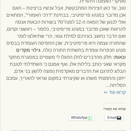
מעיקרי האמונה היהודית.
טוב, עד כאן הציניות המתבקשת, אבל עכשיו ברצינות – האם
אכן מדובר במנהג פרימיטיבי, בבחינת “דרכי האמורי”, המתאים
אולי לכנען של המאה ה-12 לפנה”ס? בשורות הבאות אנסה
להראות שאכן מדובר במנהג פרימיטיבי, כלומר – ראשוני וקדום,
ואם הדבר נחשב בעיניכם למילת גנאי, הרי שתיאלצו לומר
שהתורה עצמה היא פרימיטיבית, שכן התפיסה העומדת בבסיס
מנהג הכפרות עומדת בתשתית התורה כולה.
גילוי מקדים
ונאות:
חלק מהדברים להלן התגלו לי משמיים במסגרת מחקר
מקראי שאני כותב בלילות אלו, ואף אמנם כי השתדלתי לטובת
הבלוג לתרגם את הדברים מאקדמית נפוצה ללשון בני אדם,
ייתכן והחמצתי משהו או שקיצרתי במקום שראוי להאריך, עמכם
הסליחה…
קראו עוד
⇐
שַׁלְּחוּ אֶת לַחְמִי!
WhatsApp
Email