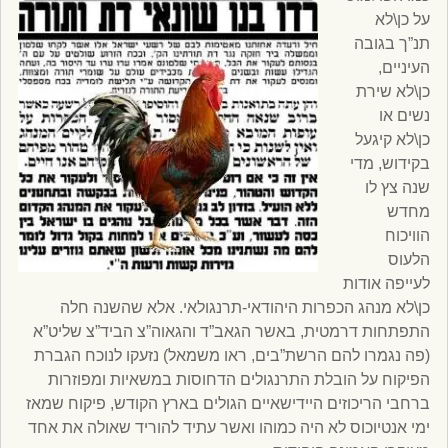
על כן\לא
תנ”ך בגובה
העיניים,
כן\לא שירת
נשים או
כן\לא קיגעל
בקידוש, מדי
שנה צץ לו
מחדש
הוויכוח
הלעוס
לעייפה אודות
כן\לא מנהג הכפרות היהודאי-תרנגולאי. אלא שהשנה חלה
התפתחות דרמטית, באשר הגאב”ד והגאוה”צ הביד”צ שליט”א
(פה נגמרו להם הרשת”בים, ראו משמאל) נזעקו לנוכח הגברת
הפיקוח על הובלת התרנגולים הדחוסות במשאיות ומפוזרות
ברחבי הריכוזים היידישאיים הגולים בארץ הקודש, פיקוח שמאז
ימי אנטיוכוס לא היה כמוהו ואשר עתיד להוריד שאולה את אחד