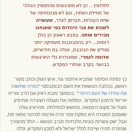
לחלוטין… הן לא מתרגשות מהחמסין הגולני
של תחילת הסתיו, וגם לא מנוכחותה של
אחת העֶגלות, חברתן לעדר,
שעשויה
לשנות את פני היהדות כפי שאנחנו
מכירים אותה
. במבט ראשון הן כולן
דומות… רק בהתבוננות מעמיקה יותר
מגלים את הכוכבת, עגלה בת חודשיים,
אדומה לגמרי
, שמעוררת גלי התרגשות
כבושה בקרב שוחרי המקדש.
כך נפתח הסיפור שמביא איתמר גור, איש הגולן וכתב מקור
ראשון, בכתבה הנושאת את השם הבומבסטי “
הפרה שתשנה
את עתידו של העם היהודי
“. בהמשך מובא ראיון עם הרב עזריה
אריאל מ’מכון המקדש’, המלווה את העֶגלה הצעירה שחיסיון
מוטל על מקום הימצאה, מחשש לפסילתה. מהראיון עולה
שאמנם המטרה היא הפקת אפר פרה אדומה לטיהור טמאי מת,
אבל ישנן עשרות בעיות הלכתיות סביב הנושא – החל מהצורך
שהפרה תהיה שייכת לכלל ישראל ולא למכון המקדש, וכלה