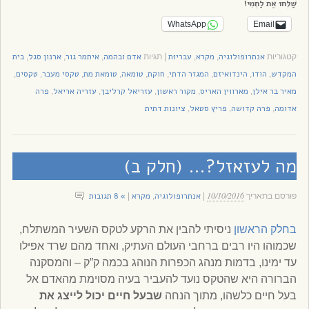
שַׁלְּחוּ אֶת לַחְמִי!
WhatsApp
Email
אנתרופולוגיה
מקרא
עבריוּת
אדם ובהמה
איתמר גור
ארנון סגל
בית
קטגוריות
,
,
|
תגיות
,
,
,
המקדש
הודו
הינדואיזם
המגזר הדתי
חוקת
טומאה
טומאת מת
טקסי מעבר
טקסים
,
,
,
,
,
,
,
,
,
מאיר בר אילן
מארווין האריס
מקור ראשון
עזריאל קרליבך
עזריה אריאל
פרה
,
,
,
,
,
אדומה
פרה קדושה
פריץ סטאל
ציונות דתית
,
,
,
מה לעזאזל?… (חלק ב)
10/10/2016
אנתרופולוגיה
מקרא
» 8 תגובות
פורסם בתאריך
|
,
|
בחלק הראשון
ניסיתי להבין את הרקע לטקס השעיר המשתלח,
שכמוהו היו רבים ברחבי העולם העתיק, ואחד מהם שרד אפילו
עד ימינו, בדמות מנהג הכפרות הנוהג בכמה ק”ק – והמסקנה
הברורה היא שהטקס נועד להעביר בעיה מסוימת מהאדם אל
בעל חיים כלשהו, מתוך הנחה
שבעל חיים יכול לייצג את