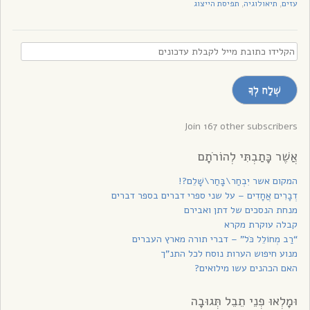
עזים
תיאולוגיה
תפיסת הייצוג
,
,
הקלידו
כתובת
מייל
שְׁלַח לְךָ
לקבלת
עדכונים
Join 167 other subscribers
אֲשֶׁר כָּתַבְתִּי לְהוֹרֹתָם
המקום אשר יִבְחַר\בָּחַר\שָׁלֵם?!
דְבָרִים אֲחָדִים – על שני ספרי דברים בספר דברים
מנחת הנסכים של דתן ואבירם
קבלה עוקרת מקרא
“רַב מְחוֹלֵל כֹּל” – דברי תורה מארץ העברים
מנוע חיפוש הערות נוסח לכל התנ”ך
האם הכהנים עשו מילואים?
וּמָלְאוּ פְנֵי תֵבֵל תְּגוּבָה