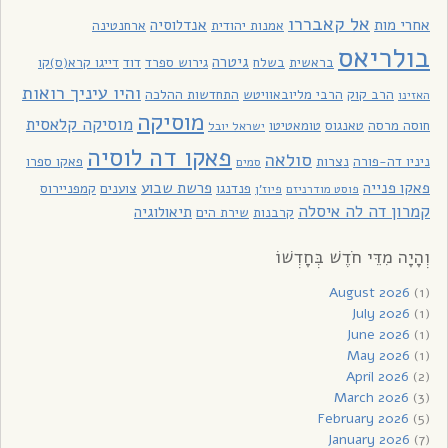
אל קאבררו
אחרי מות
אנדלוסיה
אמנות יהודית
ארחנטינה
בולריאס
גיטרה
בראשית
בשלח
גירוש ספרד
דוד
דייגו קרא(ס)קו
והיו עיניך רואות
הרב קוק
הרבי מליובאוויטש
התחדשות ההלכה
האזינו
מוסיקה
מוסיקה קלאסית
חוסה מרסה
טאנגוס
טומאטיטו
ישראל יובל
פאקו דה לוסיה
סולאה
ניניו דה-פורה
נצרות
פאקו ספרו
סמים
פאקו פנייה
פרשת שבוע
פנדנגו
צוענים
קמפניירוס
פוסט מודרניזם
פיוז'ן
קמרון דה לה איסלה
תיאולוגיה
קרבנות
שירת הים
וְהָיָה מִדֵּי חֹדֶשׁ בְּחָדְשׁוֹ
August 2026
(1)
July 2026
(1)
June 2026
(1)
May 2026
(1)
April 2026
(2)
March 2026
(3)
February 2026
(5)
January 2026
(7)