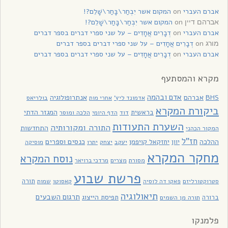
אברם העברי
on
המקום אשר יִבְחַר\בָּחַר\שָׁלֵם?!
on
המקום אשר יִבְחַר\בָּחַר\שָׁלֵם?!
אברהם דיין
אברם העברי
on
דְבָרִים אֲחָדִים – על שני ספרי דברים בספר דברים
on
דְבָרִים אֲחָדִים – על שני ספרי דברים בספר דברים
מורג
אברם העברי
on
דְבָרִים אֲחָדִים – על שני ספרי דברים בספר דברים
מקרא והמסתעף
אדם ובהמה
BHS
אברהם
אנתרופולוגיה
בולריאס
אדמונד ליץ'
אחרי מות
ביקורת המקרא
בראשית
המגזר הדתי
דוד
הלכה ומוסר
הדף היומי
השערת התעודות
התורה ומקורותיה
התחדשות
המקור הכהני
חז"ל
כנסים וספרים
ההלכה
יוון
יחזקאל קויפמן
יעקב
יתרו
יצחק
מוסיקה
מחקר המקרא
נוסח המקרא
מסורת
מצרים
מרדכי ברויאר
פרשת שבוע
תורה
סטרוקטורליזם
פאקו דה לוסיה
קאסוטו
שמות
תיאולוגיה
תרגום השבעים
תפיסת הייצוג
ברורה
תורה מן השמים
פלמנקו