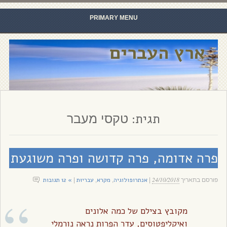
PRIMARY MENU
Skip to content
ארץ העברים
תגית:
טקסי מעבר
פרה אדומה, פרה קדושה ופרה משוגעת
24/10/2018
אנתרופולוגיה
מקרא
עבריוּת
» 12 תגובות
פורסם בתאריך
|
,
,
|
מקובץ בצילם של כמה אלונים
ואיקליפטוסים, עדר הפרות נראה נורמלי