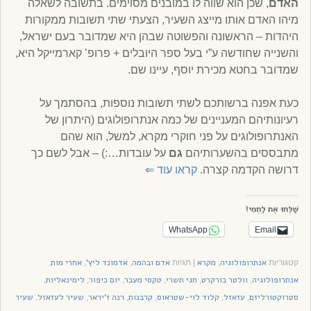
האדם
, שכן הוא שווה לו במובנים מסוימים. בתשובה לשאלה
מיהו האדם אותו מייצג השעיר, הצעתי שתי תשובות ממקורות
היהדות – הראשונה והפשוטה שבהן היא שמדובר בעם ישראל,
והשנייה שחודשה ע”י בעל ספר היובלים + פרופ’ קארמייקל היא,
שמדובר בחטא מכירת יוסף, עיינו שם.
כעת אפנה ברשותכם לשתי תשובות נוספות, בהסתמך על
רעיונותיהם המעניינים של כמה אנתרופולוגים (היתרון של
האנתרופולוגים על פני חוקרי מקרא, למשל, הוא שהם
מתבססים בהשערותיהם
גם
על עובדות…:) – אבל לשם כך
דרושה הקדמה קצרה.
קראו עוד
⇐
שַׁלְּחוּ אֶת לַחְמִי!
WhatsApp
Email
אנתרופולוגיה
מקרא
אדם ובהמה
אדמונד ליץ'
אחרי מות
קטגוריות
,
|
תגיות
,
,
,
אנתרופולוגיה
וולטר בורקרט
חגי תשרי
טקסי מעבר
יום כיפור
לימינאליות
,
,
,
,
,
,
סטרוקטורליזם
עזאזל
קלוד לוי-שטראוס
קרבנות
רנה ז'יראר
שעיר לעזאזל
שעיר
,
,
,
,
,
,