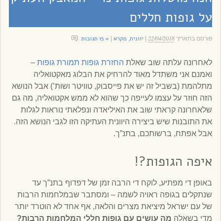
על גופות חללים
22/04/2018
יוונית
מקרא
» 15 תגובות
פורסם בתאריך
|
,
|
לאחרונה עלתה שוב שאלת
החזרת גופות תמורת גופות
–
ואמנם אני משתדל מאוד להרחיק את הבלוג מאקטואליה
מתלהמת (בשביל זה יש את פייסבוק, טוויטר ושות’) אבל הנושא
הזה חוזר על עצמו לעייפה כך שהוא לא ממש אקטואליה, מה גם
שלאחרונה קראתי שוב את האיליאדה ונפלאתי נוראות לגלות
את התובנות שיש ביצירה היוונית העתיקה הזו לגבי הנושא הזה.
אבל אפתח, ברשותכם, בתנ”ך.
איפה הגופות?!
באופן די מפתיע, לוקח די הרבה זמן של דפדוף בתנ”ך עד
שנתקלים בגופה ראויה לשמה – ומסתבר שבמלחמות הרבות
של עם ישראל מיציאת מצרים והלאה, אף אחד לא הוטרד יותר
מדי בשאלה
מה עושים עם גופות חללי המלחמות הרבות?