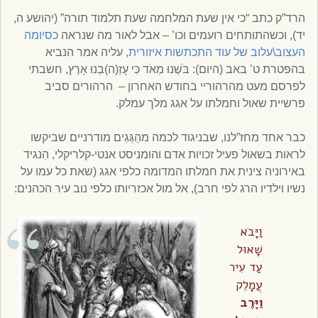
הרד”ק כתב “כי אין שעת המלחמה שעת תלמוד תורה” (יהושע ה,
יד), וכשהתותחים רועמים וכו’ – אבל לאור מה שנראה
כסיומה
העצוב\עלוב של עוד התכתשות איזורית
, עליה אמר הנביא
בהפטרת ט’ באב (היום): בֹּשְׁנוּ מְאֹד כִּי עָזַ(ה)בְנוּ אָרֶץ, חשבתי
לפרסם מעט מהרהוריי בחודש האחרון – הרהורים סביב
פרשיית שאול וחמלתו על אגג מלך עמלק.
כבר אחד מחז”לנו, שבניגוד לכמה מהַגְּגִים מודרניים שביקשו
לראות בשאול פעיל זכויות אדם והומניסט אנטי-קלריקלי, הִנגיד
באירוניה צינית את חמלתו המדומה כלפי אגג (שאת כל עמו על
נשיו וילדיו הרג לפי חרב), אל מול אכזריותו כלפי נוב עיר הכהנים:
וַיָּבֹא
שָׁאוּל
עַד עִיר
עֲמָלֵק
וַיָּרֶב