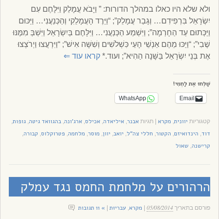
ולא שלא היו כאלו במהלך הדורות: ” וַיָּבֹא עֲמָלֵק וַיִּלָּחֶם עִם
יִשְׂרָאֵל בִּרְפִידִם… וְגָבַר עֲמָלֵק”; “וַיֵּרֶד הָעֲמָלֵקִי וְהַכְּנַעֲנִי… וַיַּכּוּם
וַיַּכְּתוּם עַד הַחָרְמָה”; וַיִּשְׁמַע הַכְּנַעֲנִי… וַיִּלָּחֶם בְּיִשְׂרָאֵל וַיִּשְׁבְּ מִמֶּנּוּ
שֶׁבִי”; “וַיַּכּוּ מֵהֶם אַנְשֵׁי הָעַי כִּשְׁלֹשִׁים וְשִׁשָּׁה אִישׁ”; “וַיִּרְעֲצוּ וַיְרֹצְצוּ
אֶת בְּנֵי יִשְׂרָאֵל בַּשָּׁנָה הַהִיא”; ועוד.*
קראו עוד
⇐
שַׁלְּחוּ אֶת לַחְמִי!
WhatsApp
Email
יוונית
מקרא
אבנר
איליאדה
אכילס
ארג'ונה
בהגוואד גיטה
גופות
קטגוריות
,
|
תגיות
,
,
,
,
,
,
דוד
הינדואיזם
הקטור
חללי צה"ל
יואב
יוון
מוסר
מלחמה
פטרוקלוס
קבורה
,
,
,
,
,
,
,
,
,
,
קרישנה
שאול
,
הרהורים על מלחמת החמס נגד עמלק
05/08/2014
מקרא
עבריוּת
» 11 תגובות
פורסם בתאריך
|
,
|