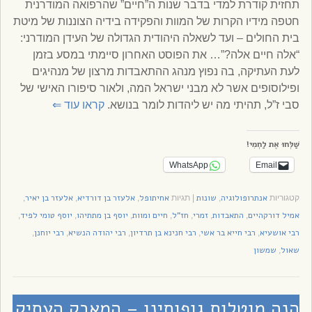
תחזית קודרת למדי בדבר שנות ה”חיים” שהרפואה המודרנית
חטפה מידיו הקרות של המוות והפקידה בידיה הצוננות של מיטת
בית החולים – ועד לשאלה היהודית הגדולה של העידן המודרני:
“אלה חיים אלה?”… את הפוסט האחרון סיימתי במסע בזמן
לעת העתיקה, בה נפוץ מנהג ההתאבדות מרצון של מנהיגים
ופילוסופים אשר לא מבני ישראל המה, ולאור סיפורו האישי של
סבי ז”ל, תהיתי מה יש ליהדות לומר בנושא.
קראו עוד
⇐
שַׁלְּחוּ אֶת לַחְמִי!
WhatsApp
Email
אנתרופולוגיה
שונות
אחיתופל
אלעזר בן דורדיא
אלעזר בן יאיר
קטגוריות
,
|
תגיות
,
,
,
אמיל דורקהיים
התאבדות
זמרי
חז"ל
חיים ומוות
יוסף בן מתתיהו
יוסף טומי לפיד
,
,
,
,
,
,
,
רבי אושעיא
רבי חייא בר אשי
רבי חנינא בן תרדיון
רבי יהודה הנשיא
רבי יוחנן
,
,
,
,
,
שאול
שמשון
,
הנה מוטלות גופותינו – המאבק העתיק