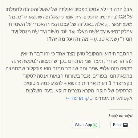
אבל הרהוריי לא עסקו בפסיכו-אנליזה של שאול והסיבה לחמלתו
על אגג
(ברוח ימינו הרופסים הייתי אומר כי שאול רצה שתישאר לו “כתובת”
, אלא באנליזה של עצם הציווי האכזרי על השמדת
לפעם הבאה…)
עמלק “מֵאִישׁ עַד אִשָּׁה מֵעֹלֵל וְעַד יוֹנֵק מִשּׁוֹר וְעַד שֶׂה מִגָּמָל וְעַד
חֲמוֹר” (שמ”א טו, ג) –
מה זה ועל מה זה?!
ההסבר הידוע והמקובל טוען מצד אחד כי זהו דבר ה’ ואין
להרהר אחריו, ומצד שני מתנחם בכך שהמצווה למעשה אינה
תקפה מזה אלפי שנים ומה שנותר ממנה הוא פולקלור שמתמצה
בהכאת המן בפורים. אבל בשורות הבאות אנסה לסקור
בקצרצרה 3 דעות אחרות בנושא + להציג כמה ציטוטים
מרתקים של חוקרי מקרא נוצרים דווקא, בעלי השלכות
אקטואליות מפתיעות.
קראו עוד
⇐
שַׁלְּחוּ אֶת לַחְמִי!
WhatsApp
Email