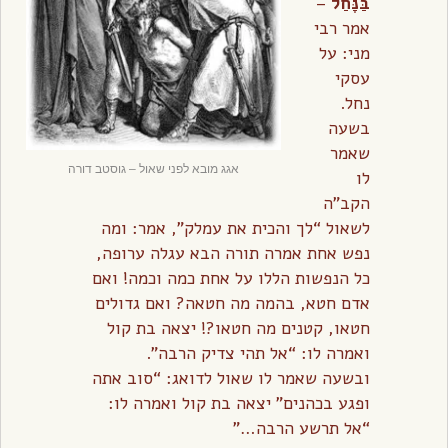
בַּנָּחַל
–
אמר רבי
מני: על
עסקי
נחל.
בשעה
שאמר
אגג מובא לפני שאול – גוסטב דורה
לו
הקב”ה
לשאול “לך והכית את עמלק”, אמר: ומה
נפש אחת אמרה תורה הבא עגלה ערופה,
כל הנפשות הללו על אחת כמה וכמה! ואם
אדם חטא, בהמה מה חטאה? ואם גדולים
חטאו, קטנים מה חטאו?! יצאה בת קול
ואמרה לו: “אל תהי צדיק הרבה”.
ובשעה שאמר לו שאול לדואג: “סוב אתה
ופגע בכהנים” יצאה בת קול ואמרה לו:
“אל תרשע הרבה…”