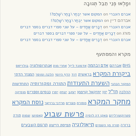
וּמָלְאוּ פְנֵי תֵבֵל תְּגוּבָה
אברם העברי
on
המקום אשר יִבְחַר\בָּחַר\שָׁלֵם?!
on
המקום אשר יִבְחַר\בָּחַר\שָׁלֵם?!
אברהם דיין
אברם העברי
on
דְבָרִים אֲחָדִים – על שני ספרי דברים בספר דברים
on
דְבָרִים אֲחָדִים – על שני ספרי דברים בספר דברים
מורג
אברם העברי
on
דְבָרִים אֲחָדִים – על שני ספרי דברים בספר דברים
מקרא והמסתעף
אדם ובהמה
BHS
אברהם
אנתרופולוגיה
בולריאס
אדמונד ליץ'
אחרי מות
ביקורת המקרא
בראשית
המגזר הדתי
דוד
הלכה ומוסר
הדף היומי
השערת התעודות
התורה ומקורותיה
התחדשות
המקור הכהני
חז"ל
כנסים וספרים
ההלכה
יוון
יחזקאל קויפמן
יעקב
יתרו
יצחק
מוסיקה
מחקר המקרא
נוסח המקרא
מסורת
מצרים
מרדכי ברויאר
פרשת שבוע
תורה
סטרוקטורליזם
פאקו דה לוסיה
קאסוטו
שמות
תיאולוגיה
תרגום השבעים
תפיסת הייצוג
ברורה
תורה מן השמים