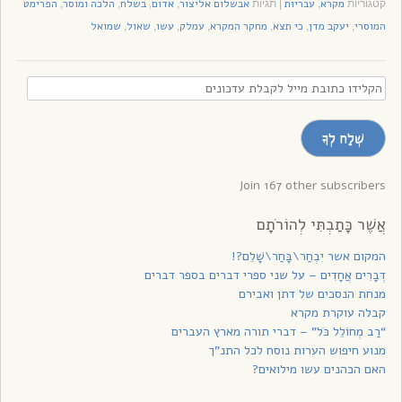
מקרא
עבריוּת
אבשלום אליצור
אדום
בשלח
הלכה ומוסר
הפרימט
קטגוריות
,
|
תגיות
,
,
,
,
המוסרי
יעקב מדן
כי תצא
מחקר המקרא
עמלק
עשו
שאול
שמואל
,
,
,
,
,
,
,
הקלידו
כתובת
מייל
שְׁלַח לְךָ
לקבלת
עדכונים
Join 167 other subscribers
אֲשֶׁר כָּתַבְתִּי לְהוֹרֹתָם
המקום אשר יִבְחַר\בָּחַר\שָׁלֵם?!
דְבָרִים אֲחָדִים – על שני ספרי דברים בספר דברים
מנחת הנסכים של דתן ואבירם
קבלה עוקרת מקרא
“רַב מְחוֹלֵל כֹּל” – דברי תורה מארץ העברים
מנוע חיפוש הערות נוסח לכל התנ”ך
האם הכהנים עשו מילואים?