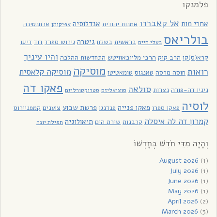
פלמנקו
אל קאבררו
אחרי מות
אנדלוסיה
אמנות יהודית
ארחנטינה
אפיקומן
בולריאס
גיטרה
בראשית
בשלח
גירוש ספרד
דוד
דייגו
בעלי חיים
והיו עיניך
קרא(ס)קו
הרב קוק
הרבי מליובאוויטש
התחדשות ההלכה
מוסיקה
רואות
מוסיקה קלאסית
חוסה מרסה
טאנגוס
טומאטיטו
פאקו דה
סולאה
ניניו דה-פורה
נצרות
סוציאליזם
סטרוקטורליזם
לוסיה
פאקו פנייה
פרשת שבוע
פאקו ספרו
פנדנגו
צוענים
קמפניירוס
קמרון דה לה איסלה
תיאולוגיה
קרבנות
שירת הים
תפילת יונה
וְהָיָה מִדֵּי חֹדֶשׁ בְּחָדְשׁוֹ
August 2026
(1)
July 2026
(1)
June 2026
(1)
May 2026
(1)
April 2026
(2)
March 2026
(3)