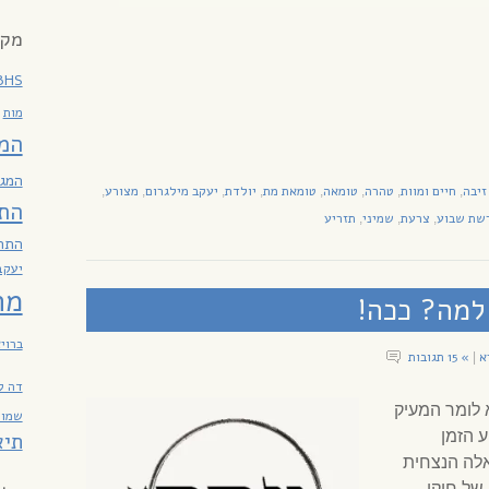
מקר
BHS
מות
המ
המגז
זיבה
חיים ומוות
טהרה
טומאה
טומאת מת
יולדת
יעקב מילגרום
מצורע
,
,
,
,
,
,
,
,
הת
שת שבוע
צרעת
שמיני
תזריע
,
,
,
התח
יעקב
מח
למה? ככה!
ברוי
א
» 15 תגובות
|
דה ל
לומר המעיק
שמות
ע הזמן
תיא
לה הנצחית
של חוקי