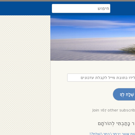
search
דו
בת
שְׁלַח לְךָ
לת
נים
Join 167 other subscri
ר כָּתַבְתִּי לְהוֹרֹתָם
ם אשר יִבְחַר\בָּחַר\שָׁלֵם?!