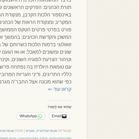
תורת הכהנים: הפרקים הראשונים של
באינספור הלכות הקרבן, מנקודת ה
המקריב ומנקודת הראות של הכהנים
פורט בפרטי פרטים הטקס הממושך
המשכן והקדשת הכהנים; בהמשך זכינ
זואולוגי בדמות הלכות כשרותם של ב
שונים ומשונים למאכל; או-אז הגענו 
וטיהור הצרעת לסוגיה השונים, וקינח
עם טומאת היולדת בה נפתחה פרשת ת
כלליו החריגים, ודיני העריות המרוב
כפי שהוא מכונה אצל החבר’ה מגרמני
קראו עוד
⇐
שַׁלְּחוּ אֶת לַחְמִי!
WhatsApp
Email
אנתרופולוגיה
מקרא
אנתרופולו
קטגוריות
,
|
תגיות
סטרוקטורליזם
פילון האלכסנדרוני
פריץ סטאל
,
,