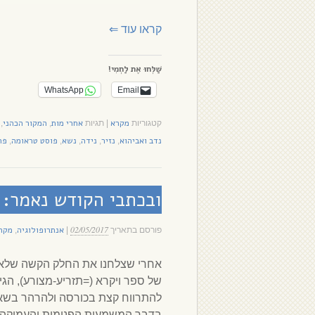
קראו עוד
⇐
שַׁלְּחוּ אֶת לַחְמִי!
WhatsApp
Email
מקרא
אחרי מות
המקור הכהני
קטגוריות
|
תגיות
,
,
נדב ואביהוא
נזיר
נידה
נשא
פוסט טראומה
פר
,
,
,
,
,
ובכתבי הקודש נאמר: 
02/05/2017
אנתרופולוגיה
מקר
פורסם בתאריך
|
,
אחרי שצלחנו את החלק הקשה שלא 
של ספר ויקרא (=תזריע-מצורע), הגי
להתרווח קצת בכורסה ולהרהר בשא
בדבר המשמעות הפנימית והעמוקה 