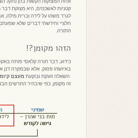
אחת המצוקות הקשות בהן נתקל הציב
קטניות לאשכנזים, היא מצוקת דבר 
לגרד משהו על לידה וברית מילה, 
חלציי וחידשתי דברים שלא שמעתם או
התורה.
הזהו מקומן?!
כידוע, דבר תורה קלאסי פותח באק
באיזשהו פסוק. אלא שבמקרה דנן אין
השאלה זועקת ובוקעת
מעצם קיומן
זה מקומן, כפי שיבהיר התרשים הבא