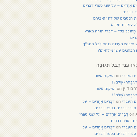
רִים אֲחָדִים – על שני ספרי דברים
 דברים
 הנסכים של דתן ואבירם
ה עוקרת מקרא
 מְחוֹלֵל כֹּל” – דברי תורה מארץ
רים
 חיפוש הערות נוסח לכל התנ”ך
הכהנים עשו מילואים?
ְאוּ פְנֵי תֵבֵל תְּגוּבָה
ם העברי
on
המקום אשר
ַר\בָּחַר\שָׁלֵם?!
on
המקום אשר
ם דיין
ַר\בָּחַר\שָׁלֵם?!
ם העברי
on
דְבָרִים אֲחָדִים – על
ספרי דברים בספר דברים
on
דְבָרִים אֲחָדִים – על שני ספרי
ם בספר דברים
ם העברי
on
דְבָרִים אֲחָדִים – על
ספרי דברים בספר דברים