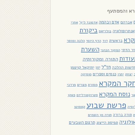
א והמסתעף
אדם ובהמה
אברהם
אדמונד ליץ'
אחרי
ביקורת
אנתרופולוגיה
בולריאס
קרא
בראשית
דוד
הלכה ומוסר
הדף היומי
השערת
ר הדתי
המקור הכהני
עודות
התורה ומקורותיה
חז"ל
דשות ההלכה
יוון
יחזקאל קויפמן
כנסים וספרים
יתרו
יצחק
מוסיקה
קר המקרא
מסורת
מצרים
מרדכי
נוסח המקרא
אר
סטרוקטורליזם
פאקו
פרשת שבוע
וסיה
קאסוטו
תורה ברורה
תורה מן השמים
ולוגיה
תרגום השבעים
תפיסת הייצוג