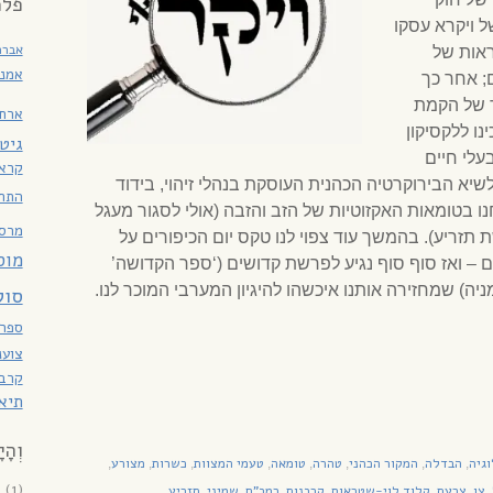
פלמ
 ויקרא עסקו
אברה
ראות של
אמנו
; אחר כך
 של הקמת
ארחנ
ו ללקסיקון
גיט
עלי חיים
קרא(
לשיא הבירוקרטיה הכהנית העוסקת בנהלי זיהוי, בידוד
התח
נו בטומאות האקזוטיות של הזב והזבה (אולי לסגור מעגל
מרס
זריע). בהמשך עוד צפוי לנו טקס יום הכיפורים על
מוס
ים – ואז סוף סוף נגיע לפרשת קדושים (‘ספר הקדושה’
ה) שמחזירה אותנו איכשהו להיגיון המערבי המוכר לנו.
סול
ספרו
צוענ
קרבנ
תיאו
וְהָי
גיה
הבדלה
המקור הכהני
טהרה
טומאה
טעמי המצוות
כשרות
מצורע
,
,
,
,
,
,
,
,
6
(1)
צו
צרעת
קלוד לוי-שטראוס
קרבנות
רמב"ם
שמיני
תזריע
,
,
,
,
,
,
,