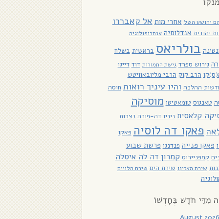
נקו
אל קאבררו
אחרי מות
ם יהושע השל
אנדלוסיה
ת יהודית
אנתרופולוגיה
בולריאס
טינה
בראשית
בשלח
רה
גירוש ספרד
דוד
דייגו
גישת התמורות
ס)קו
הרב קוק
הרבי מליובאוויטש
והיו עיניך רואות
דשות ההלכה
חוסה
מוסיקה
ה
טאנגוס
טומאטיטו
יקה קלאסית
ניניו דה-פורה
נצרות
פאקו דה לוסיה
אה
פאקו
פאקו פנייה
פרשת שבוע
פנדנגו
קמרון דה לה איסלה
ים
קמפניירוס
ות
שירת הים
שירת האזינו
שירת הלויים
לוגיה
ָה מִדֵּי חֹדֶשׁ בְּחָדְשׁוֹ
August 202