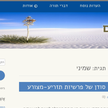
הערות נוסח
דברי תורה
© אודות
הקלי
כתו
תגית:
שמיני
מייל
לקב
עדכו
ֹנָה – סודן של פרשיות תזריע-מצורע
bers
אֲשֶׁ
המקו