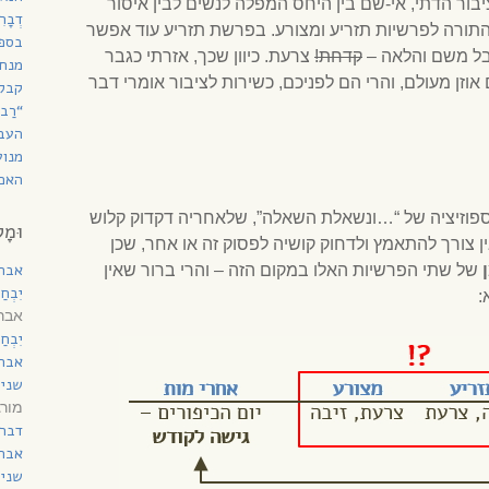
ור הדתי, אי-שם בין היחס המפלה לנשים לבין איסור
דְבָ
התורה לפרשיות תזריע ומצורע. בפרשת תזריע עוד אפשר
בספר
אבל משם והלאה –
קדחת!
צרעת. כיוון שכך, אזרתי כגבר
מנחת
זן מעולם, והרי הם לפניכם, כשירות לציבור אומרי דבר
קבל
“רַב
העב
מנוע
האם 
ספוזיציה של “…ונשאלת השאלה”, שלאחריה דקדוק קלוש
וּמָל
 צורך להתאמץ ולדחוק קושיה לפסוק זה או אחר, שכן
אבר
של שתי הפרשיות האלו במקום הזה – והרי ברור שאין
יִבְח
:
אברה
יִבְח
אבר
שני 
מורג
דברי
אבר
שני 