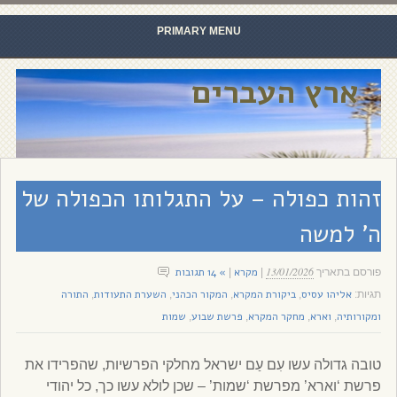
PRIMARY MENU
Skip to content
ארץ העברים
זהות כפולה – על התגלותו הכפולה של
ה’ למשה
13/01/2026
מקרא
» 14 תגובות
פורסם בתאריך
|
|
אליהו עסיס
ביקורת המקרא
המקור הכהני
השערת התעודות
התורה
תגיות:
,
,
,
,
ומקורותיה
וארא
מחקר המקרא
פרשת שבוע
שמות
,
,
,
,
טובה גדולה עשו עִם עַם ישראל מחלקי הפרשיות, שהפרידו את
פרשת ‘וארא’ מפרשת ‘שמות’ – שכן לולא עשו כך, כל יהודי