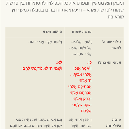
ומכאן הוא ממשיך ומפרט את כל הכפילויות\הסתירות בין פרשת
שמות לפרשת וארא – וריכזתי את הדברים בטבלה למען ירוץ
קורא בה:
פרשת שמות
פרשת וארא
גילוי שם ה’
וַיֹּאמֶר אֱלֹהִים
וַיֹּאמֶר אֵלָיו אֲנִי י-הוה
למשה
אֶל מֹשֶׁה אֶהְיֶה
אֲשֶׁר אֶהְיֶה…
אלהי האבות?
כן:
לא:
וַיֹּאמֶר אָנֹכִי
וּשְׁמִי ה’ לֹא נוֹדַעְתִּי לָהֶם
אֱלֹהֵי אָבִיךָ…
ה’ אֱלֹהֵי
אֲבֹתֵיכֶם אֱלֹהֵי
אַבְרָהָם אֱלֹהֵי
יִצְחָק וֵאלֹהֵי
יַעֲקֹב שְׁלָחַנִי
אֲלֵיכֶם
סיבת
רָאֹה רָאִיתִי אֶת
וְגַם אֲנִי שָׁמַעְתִּי אֶת נַאֲקַת בְּנֵי
השליחות
עֳנִי עַמִּי אֲשֶׁר
יִשְׂרָאֵל אֲשֶׁר מִצְרַיִם מַעֲבִדִים אֹתָם