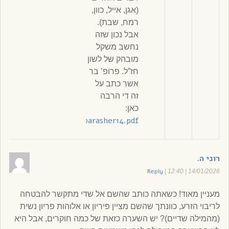
(אגן, אייל, כוון,
רמח, שבת).
אבל נכון שזה
נחשב משקל
מובהק של לשון
חז”ל. פרופ’ בר
אשר כתב על
זה די הרבה
כאן:
c.il/daat/vl/barasher/barasher14.pdf
רוני ה.
Reply
|
14/01/2026 | 12:40
מעניין מאוד! כשאתה כותב שהשם אל שדי מתקשר להבטחה
לריבוי הזרע, כוונתך שהשם מציין פיריון או אלוהות פריון נשית
(מהמילה שדיים)? יש השערה כזאת של כמה חוקרים, אבל היא