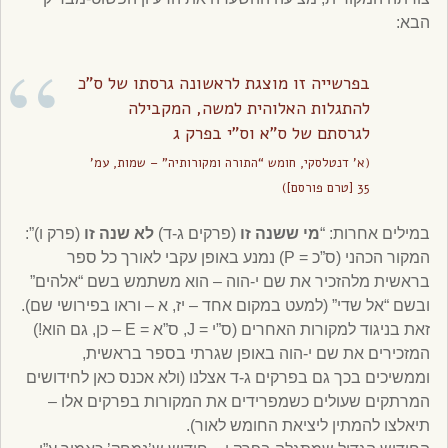
הבא:
בפרשייה זו מוצגת לראשונה גרסתו של ס”כ
להתגלות האלוהית למשה, המקבילה
לגרסתם של ס”א וס”י בפרק ג
(א’ דנטלסקי, חומש “התורה ומקורותיה” – שמות, עמ’
35 [טרם פורסם])
במילים אחרות: “
מי ששנה זו
(פרקים ג-ד)
לא שנה זו
(פרק ו)”:
המקור הכהני (ס”כ = P) נמנע באופן עקבי לאורך כל ספר
בראשית מלהזכיר את שם י-הוה – הוא משתמש בשם “אלהים”
ובשם “אל שדי” (למעט במקום אחד – יז, א – וראו בפירושי שם).
זאת בניגוד למקורות האחרים (ס”י = J, ס”א = E – כן, גם הוא!)
המזכירים את שם י-הוה באופן שגרתי בספר בראשית,
וממשיכים בכך גם בפרקים ג-ד אצלנו (ולא אכנס כאן לחידושים
המרתקים שעולים כשמפרידים את המקורות בפרקים אלו –
תיאלצו להמתין ליציאת החומש לאור).