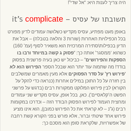
היה צריך לענות היא: “אל שדי”!
תשובתו של עסיס – it’s
complicate
באופן מעט מפתיע, עסיס מקדיש כשלושה עמודים לדיון מפורט
בכל הכפילויות האחרות (שורות 3 והלאה בטבלה) – אבל את
הדיון בכפילות\סתירה המרכזית הוא משאיר לסוף (עמ’ 160)
כשהוא ‘ממסגר’ אותה כך: “
פסוק ג קשה במיוחד ורבו בו
הספקות והפירושים
” – כביכול יש כאן בעיה פרשנית בפסוק
בודד! מה שתמוה עוד יותר הוא שבכל הספר
הפירוש הוא לא
‘פירוש רץ’ על סדר הפסוקים
אלא מעין מאמרים שמשלבים
בין חזרה על כל התוכן במילים אחרות (כנראה כדי להקל על
הקורא) לבין פירוש המלוקט ממקורות רבים (בדגש על פרשני
הפשט ה’קלאסיים’). כאן, בכל אופן, עסיס מקדיש שני עמודים
ומחצית העמוד לפירוש הפסוק הבודד הזה – וכדרכו במקומות
רבים (ג”נ – לא קראתי את כל הפירוש כמובן), הוא אינו מציע
פירוש אחד שיטתי וברור, אלא פורש בפני הקורא קשת רחבה
של אפשרויות, שלקראת סופן הוא מסכם כך: