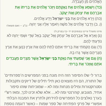
הָאֱלֹהִים מִן הָעֲבֹדָה.
(כד) וַיִּשְׁמַע אֱלֹהִים אֶת נַאֲקָתָם וַיִּזְכֹּר אֱלֹהִים אֶת בְּרִיתוֹ אֶת
אַבְרָהָם אֶת יִצְחָק וְאֶת יַעֲקֹב.
(כה) וַיַּרְא אֱלֹהִים אֶת
בְּנֵי יִשְׂרָאֵל
וַיֵּדַע אֱלֹהִים.
(ו, ב) וַיְדַבֵּר אֱלֹהִים אֶל מֹשֶׁה וַיֹּאמֶר אֵלָיו אֲנִי יְהוָה.
(נ”ב – ואם תשאלו
מיהו משה? עיינו בפסוקים יד-כז בפרק ו!)
(ג) וָאֵרָא אֶל אַבְרָהָם אֶל יִצְחָק וְאֶל יַעֲקֹב בְּאֵל שַׁדָּי וּשְׁמִי יְהוָה לֹא
נוֹדַעְתִּי לָהֶם.
(ד) וְגַם הֲקִמֹתִי אֶת בְּרִיתִי אִתָּם לָתֵת לָהֶם אֶת אֶרֶץ כְּנָעַן אֵת אֶרֶץ
מְגֻרֵיהֶם אֲשֶׁר גָּרוּ בָהּ.
(ה) וְגַם אֲנִי שָׁמַעְתִּי אֶת נַאֲקַת
בְּנֵי יִשְׂרָאֵל
אֲשֶׁר מִצְרַיִם מַעֲבִדִים
אֹתָם וָאֶזְכֹּר אֶת בְּרִיתִי.
ברור לי שלו הסיפור הזה היה מונח בפני המפרשים ה’ספרותיים’
של התורה, הם היו מוצאים כאן תילי תילים של דיוקים ותקבולות
וסטרוקטורות ומילים מנחות ומה לא – שמוכיחות שזהו סיפור
אחיד, מגובש, קוהרנטי ומה לא… אלא שלא זכינו לכך, ומאז רש”י
בערך נאלצים כל המפרשים להידחק ולתרץ את המבנה הבלתי
אפשרי של פרקי הפתיחה של ספר שמות – כאשר דוגמה נוספת