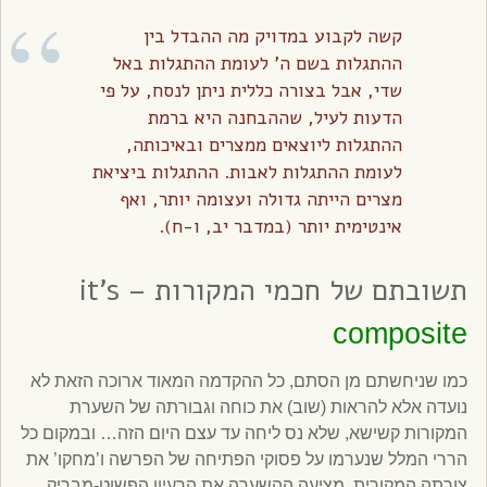
קשה לקבוע במדויק מה ההבדל בין
ההתגלות בשם ה’ לעומת ההתגלות באל
שדי, אבל בצורה כללית ניתן לנסח, על פי
הדעות לעיל, שההבחנה היא ברמת
ההתגלות ליוצאים ממצרים ובאיכותה,
לעומת ההתגלות לאבות. ההתגלות ביציאת
מצרים הייתה גדולה ועצומה יותר, ואף
אינטימית יותר (במדבר יב, ו-ח).
תשובתם של חכמי המקורות – it’s
composite
כמו שניחשתם מן הסתם, כל ההקדמה המאוד ארוכה הזאת לא
נועדה אלא להראות (שוב) את כוחה וגבורתה של השערת
המקורות קשישא, שלא נס ליחה עד עצם היום הזה… ובמקום כל
הררי המלל שנערמו על פסוקי הפתיחה של הפרשה ו’מחקו’ את
צורתה המקורית, מציעה ההשערה את הרעיון הפשוט-מבריק