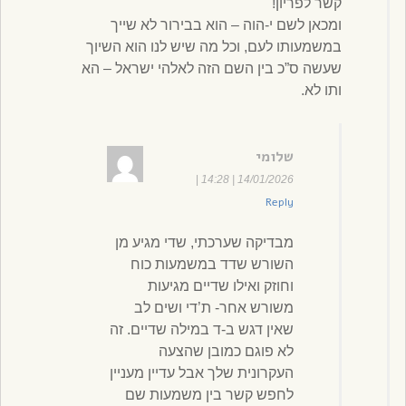
קשר לפריון!
ומכאן לשם י-הוה – הוא בבירור לא שייך
במשמעותו לעם, וכל מה שיש לנו הוא השיוך
שעשה ס”כ בין השם הזה לאלהי ישראל – הא
ותו לא.
שלומי
|
14/01/2026 | 14:28
Reply
מבדיקה שערכתי, שדי מגיע מן
השורש שדד במשמעות כוח
וחוזק ואילו שדיים מגיעות
משורש אחר- ת’די ושים לב
שאין דגש ב-ד במילה שדיים. זה
לא פוגם כמובן שהצעה
העקרונית שלך אבל עדיין מעניין
לחפש קשר בין משמעות שם