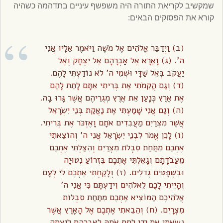
שמקשיב לקריאת התורה היה משפשף עיניים בתדהמה כשהיה
קורא את הפסוקים הבאים:
(ב) וַיְדַבֵּר אֱלֹהִים אֶל מֹשֶׁה וַיֹּאמֶר אֵלָיו אֲנִי
ה’. (ג) וָאֵרָא אֶל אַבְרָהָם אֶל יִצְחָק וְאֶל
יַעֲקֹב בְּאֵל שַׁדָּי וּשְׁמִי ה’ לֹא נוֹדַעְתִּי לָהֶם.
(ד) וְגַם הֲקִמֹתִי אֶת בְּרִיתִי אִתָּם לָתֵת לָהֶם
אֶת אֶרֶץ כְּנָעַן אֵת אֶרֶץ מְגֻרֵיהֶם אֲשֶׁר גָּרוּ בָהּ.
(ה) וְגַם אֲנִי שָׁמַעְתִּי אֶת נַאֲקַת בְּנֵי יִשְׂרָאֵל
אֲשֶׁר מִצְרַיִם מַעֲבִדִים אֹתָם וָאֶזְכֹּר אֶת בְּרִיתִי.
(ו) לָכֵן אֱמֹר לִבְנֵי יִשְׂרָאֵל אֲנִי ה’ וְהוֹצֵאתִי
אֶתְכֶם מִתַּחַת סִבְלֹת מִצְרַיִם וְהִצַּלְתִּי אֶתְכֶם
מֵעֲבֹדָתָם וְגָאַלְתִּי אֶתְכֶם בִּזְרוֹעַ נְטוּיָה
וּבִשְׁפָטִים גְּדֹלִים. (ז) וְלָקַחְתִּי אֶתְכֶם לִי לְעָם
וְהָיִיתִי לָכֶם לֵאלֹהִים וִידַעְתֶּם כִּי אֲנִי ה’
אֱלֹהֵיכֶם הַמּוֹצִיא אֶתְכֶם מִתַּחַת סִבְלוֹת
מִצְרָיִם. (ח) וְהֵבֵאתִי אֶתְכֶם אֶל הָאָרֶץ אֲשֶׁר
נָשָׂאתִי אֶת יָדִי לָתֵת אֹתָהּ לְאַבְרָהָם לְיִצְחָק