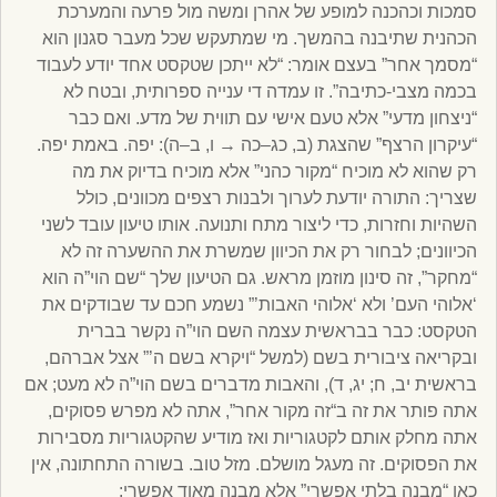
סמכות וכהכנה למופע של אהרן ומשה מול פרעה והמערכת
הכהנית שתיבנה בהמשך. מי שמתעקש שכל מעבר סגנון הוא
“מסמך אחר” בעצם אומר: “לא ייתכן שטקסט אחד יודע לעבוד
בכמה מצבי-כתיבה”. זו עמדה די ענייה ספרותית, ובטח לא
“ניצחון מדעי” אלא טעם אישי עם תווית של מדע. ואם כבר
“עיקרון הרצף” שהצגת (ב, כג–כה → ו, ב–ה): יפה. באמת יפה.
רק שהוא לא מוכיח “מקור כהני” אלא מוכיח בדיוק את מה
שצריך: התורה יודעת לערוך ולבנות רצפים מכוונים, כולל
השהיות וחזרות, כדי ליצור מתח ותנועה. אותו טיעון עובד לשני
הכיוונים; לבחור רק את הכיוון שמשרת את ההשערה זה לא
“מחקר”, זה סינון מוזמן מראש. גם הטיעון שלך “שם הוי”ה הוא
‘אלוהי העם’ ולא ‘אלוהי האבות’” נשמע חכם עד שבודקים את
הטקסט: כבר בבראשית עצמה השם הוי”ה נקשר בברית
ובקריאה ציבורית בשם (למשל “ויקרא בשם ה’” אצל אברהם,
בראשית יב, ח; יג, ד), והאבות מדברים בשם הוי”ה לא מעט; אם
אתה פותר את זה ב“זה מקור אחר”, אתה לא מפרש פסוקים,
אתה מחלק אותם לקטגוריות ואז מודיע שהקטגוריות מסבירות
את הפסוקים. זה מעגל מושלם. מזל טוב. בשורה התחתונה, אין
כאן “מבנה בלתי אפשרי” אלא מבנה מאוד אפשרי: