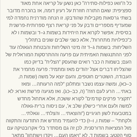
כל ה“וואו כפילות-סתירה” כאן נשען על קריאה אחת מאוד
ספציפית: שאם התורה חוזרת על רעיון דומה, אז בהכרח מדובר
בשתי גרסאות מקבילות שהודבקו. זו הנחה מודרנית נחמדה למי
שמעדיף מספריים ודבק על פני קריאת רצף ספרותית-פרשנית
בסיסית. אפשר לקרוא את היחידות בשמות ג–ד ובשמות ו לא
כ“כפילויות מתחרות”, אלא כשני שלבים שונים בתהליך
השליחות: בשמות ג–ד זה מינוי השליחות והבטחת הגאולה עוד
לפני ההתנגשות האמיתית עם פרעה וההתרסקות המוראלית של
העם; בשמות ה כבר רואים שהעסק “הצליח” בדיוק כמו
שהצליחו דברים אצל יהודים מאז ומתמיד: פרעה מחמיר את
העבודה, השוטרים חוטפים, והעם יוצא על משה (שמות ה,
כ–כא), ומשה עצמו נשבר ומתלונן “למה הרעותה… ומאז
באתי… הרע לעם הזה” (ה, כב–כג). ואז מגיעה פרשת וארא: לא
“תקציר פרקים קודמים” לקורא ששכח, אלא אתחול מחדש
למשה ולעם אחרי כישלון שלב א’, עם ניסוח ברית-גאולה
במטבעות לשון חגיגיים (“והוצאתי… והצלתי… וגאלתי…
ולקחתי” – שמות ו, ו–ז) כדי להעמיד מחדש את התודעה והתקווה
מול המציאות הדורסנית. לכן זה גם מסתדר בלי אקרובטיקה עם
סוף הקטע: בשמות ד, לא “ויאמן העם… ויקדו וישתחוו” מתאר