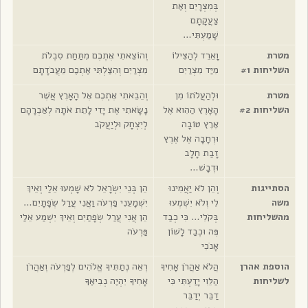
בְּמִצְרָיִם וְאֶת
צַעֲקָתָם
שָׁמַעְתִּי…
מטרת
וָאֵרֵד לְהַצִּילוֹ
וְהוֹצֵאתִי אֶתְכֶם מִתַּחַת סִבְלֹת
השליחות #1
מִיַּד מִצְרַיִם
מִצְרַיִם וְהִצַּלְתִּי אֶתְכֶם מֵעֲבֹדָתָם
מטרת
וּלְהַעֲלֹתוֹ מִן
וְהֵבֵאתִי אֶתְכֶם אֶל הָאָרֶץ אֲשֶׁר
השליחות #2
הָאָרֶץ הַהִוא אֶל
נָשָׂאתִי אֶת יָדִי לָתֵת אֹתָהּ לְאַבְרָהָם
אֶרֶץ טוֹבָה
לְיִצְחָק וּלְיַעֲקֹב
וּרְחָבָה אֶל אֶרֶץ
זָבַת חָלָב
וּדְבָשׁ…
הסתייגות
וְהֵן לֹא יַאֲמִינוּ
הֵן בְּנֵי יִשְׂרָאֵל לֹא שָׁמְעוּ אֵלַי וְאֵיךְ
משה
לִי וְלֹא יִשְׁמְעוּ
יִשְׁמָעֵנִי פַרְעֹה וַאֲנִי עֲרַל שְׂפָתָיִם…
מהשליחות
בְּקֹלִי… כִּי כְבַד
הֵן אֲנִי עֲרַל שְׂפָתַיִם וְאֵיךְ יִשְׁמַע אֵלַי
פֶּה וּכְבַד לָשׁוֹן
פַּרְעֹה
אָנֹכִי
הוספת אהרן
הֲלֹא אַהֲרֹן אָחִיךָ
רְאֵה נְתַתִּיךָ אֱלֹהִים לְפַרְעֹה וְאַהֲרֹן
לשליחות
הַלֵּוִי יָדַעְתִּי כִּי
אָחִיךָ יִהְיֶה נְבִיאֶךָ
דַבֵּר יְדַבֵּר