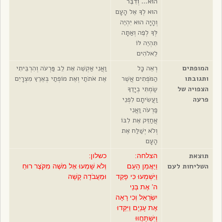
הוּא… וְדִבֶּר
הוּא לְךָ אֶל הָעָם
וְהָיָה הוּא יִהְיֶה
לְּךָ לְפֶה וְאַתָּה
תִּהְיֶה לּוֹ
לֵאלֹהִים
המופתים
רְאֵה כָּל
וַאֲנִי אַקְשֶׁה אֶת לֵב פַּרְעֹה וְהִרְבֵּיתִי
ותגובתו
הַמֹּפְתִים אֲשֶׁר
אֶת אֹתֹתַי וְאֶת מוֹפְתַי בְּאֶרֶץ מִצְרָיִם
הצפויה של
שַׂמְתִּי בְיָדֶךָ
פרעה
וַעֲשִׂיתָם לִפְנֵי
פַרְעֹה וַאֲנִי
אֲחַזֵּק אֶת לִבּוֹ
וְלֹא יְשַׁלַּח אֶת
הָעָם
תוצאת
הצלחה:
כשלון:
השליחות לעם
וַיַּאֲמֵן הָעָם
וְלֹא שָׁמְעוּ אֶל מֹשֶׁה מִקֹּצֶר רוּחַ
וַיִּשְׁמְעוּ כִּי פָקַד
וּמֵעֲבֹדָה קָשָׁה
ה’ אֶת בְּנֵי
יִשְׂרָאֵל וְכִי רָאָה
אֶת עָנְיָם וַיִּקְּדוּ
וַיִּשְׁתַּחֲוּוּ