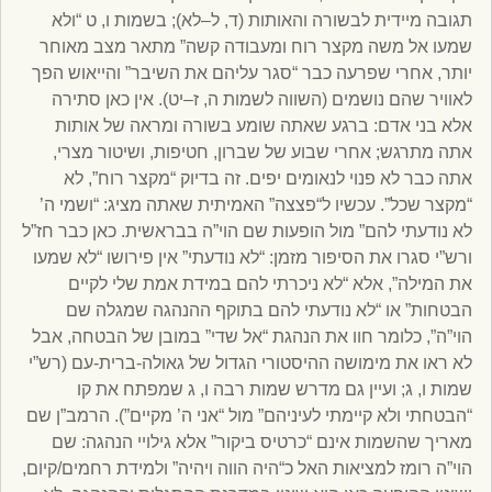
תגובה מיידית לבשורה והאותות (ד, ל–לא); בשמות ו, ט “ולא
שמעו אל משה מקצר רוח ומעבודה קשה” מתאר מצב מאוחר
יותר, אחרי שפרעה כבר “סגר עליהם את השיבר” והייאוש הפך
לאוויר שהם נושמים (השווה לשמות ה, ז–יט). אין כאן סתירה
אלא בני אדם: ברגע שאתה שומע בשורה ומראה של אותות
אתה מתרגש; אחרי שבוע של שברון, חטיפות, ושיטור מצרי,
אתה כבר לא פנוי לנאומים יפים. זה בדיוק “מקצר רוח”, לא
“מקצר שכל”. עכשיו ל“פצצה” האמיתית שאתה מציג: “ושמי ה’
לא נודעתי להם” מול הופעות שם הוי”ה בבראשית. כאן כבר חז”ל
ורש”י סגרו את הסיפור מזמן: “לא נודעתי” אין פירושו “לא שמעו
את המילה”, אלא “לא ניכרתי להם במידת אמת שלי לקיים
הבטחות” או “לא נודעתי להם בתוקף ההנהגה שמגלה שם
הוי”ה”, כלומר חוו את הנהגת “אל שדי” במובן של הבטחה, אבל
לא ראו את מימושה ההיסטורי הגדול של גאולה-ברית-עם (רש”י
שמות ו, ג; ועיין גם מדרש שמות רבה ו, ג שמפתח את קו
“הבטחתי ולא קיימתי לעיניהם” מול “אני ה’ מקיים”). הרמב”ן שם
מאריך שהשמות אינם “כרטיס ביקור” אלא גילויי הנהגה: שם
הוי”ה רומז למציאות האל כ“היה הווה ויהיה” ולמידת רחמים/קיום,