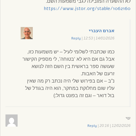
לא ההשערה המובילה לגבי משמעות השם.
https://www.jstor.org/stable/1062160
אברם העברי
Reply
|
14/01/2026 | 12:53
כמו שכתבתי לשלומי לעיל – יש משמעות כזו,
אבל גם אם היא לא ‘בטוחה’, לי מספיק הקישור
שעושה ספר בראשית בין השם הזה לנושא
זרעם של האבות.
נ”ב – אם בפירוש שלי היה נכתב רק מה שאין
עליו שום מחלוקת במחקר, הוא היה בגודל של
בול דואר – וגם זה בפונט גדול:)
שי
Reply
|
12/02/2026 | 20:16