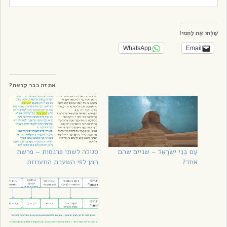
שַׁלְּחוּ אֶת לַחְמִי!
WhatsApp
Email
את זה כבר קראת?
עַם בְּנֵי יִשְׂרָאֵל – שניים שהם
סגולה לשתי פרנסות – פרשת
אחד?
המן לפי השערת התעודות