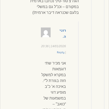
הגה”צ טור-סיני נכתבו בארמית
במקורם – וכנ”ל גם במשלי
בלעם שכנראה דיבר ארמית!)
רוני
ה.
14/01/2026 | 20:36
Reply
|
אני מכיר שתי
דוגמאות
במקרא למשקל
הזה בגזרת ל”י.
באיכה א’ כ”ב
מופיע דווי
במשמעות של
“כואב” –