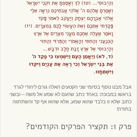
וְהַיְבוּסִי… (טז) לֵךְ וְאָסַפְתָּ אֶת זִקְנֵי יִשְׂרָאֵל
וְאָמַרְתָּ אֲלֵהֶם ה’ אֱלֹהֵי אֲבֹתֵיכֶם נִרְאָה אֵלַי
אֱלֹהֵי אַבְרָהָם יִצְחָק וְיַעֲקֹב לֵאמֹר פָּקֹד
פָּקַדְתִּי אֶתְכֶם וְאֶת הֶעָשׂוּי לָכֶם בְּמִצְרָיִם. (יז)
וָאֹמַר אַעֲלֶה אֶתְכֶם מֵעֳנִי מִצְרַיִם אֶל אֶרֶץ
הַכְּנַעֲנִי וְהַחִתִּי וְהָאֱמֹרִי וְהַפְּרִזִּי וְהַחִוִּי
וְהַיְבוּסִי אֶל אֶרֶץ זָבַת חָלָב וּדְבָשׁ…
(ד, לא) וַיַּאֲמֵן הָעָם וַיִּשְׁמְעוּ כִּי פָקַד ה’
אֶת בְּנֵי יִשְׂרָאֵל וְכִי רָאָה אֶת עָנְיָם וַיִּקְּדוּ
וַיִּשְׁתַּחֲוּוּ.
אבל מבט נוסף בסיומי שני הקטעים האלה גורם ליהודי לגרד
בראשו במבוכה: באחד כתב שהעם לא שמע אל משה – ובשני
כתוב שלא זו בלבד שהוא שמע, אלא שהוא אף קד והשתחווה
בתודה!
פרק ו: תקציר הפרקים הקודמים?