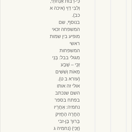
כִּי-רַבּוֹת אַנְחֹתַי,
וְלִבִּי דַוָּי (איכה א
כב).
בנוסף, שם
המשפחה זכאי
מופיע בין שמות
ראשי
המשפחות
מגולי בבל: בְּנֵי
זַכָּי – שְׁבַע
מֵאוֹת וְשִׁשִּׁים
(עזרא ב ט).
אולי זה אותו
השם שנכתב
בפתח בספר
נחמיה: אַחֲרָיו
הֶחֱרָה הֶחֱזִיק
בָּרוּךְ בֶּן-זבי
(זַכַּי) (נחמיה ג