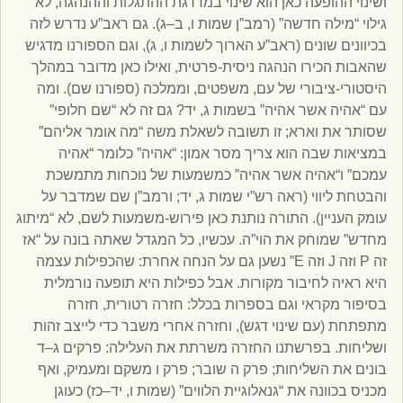
ושינוי ההופעה כאן הוא שינוי במדרגת ההתגלות וההנהגה, לא
גילוי “מילה חדשה” (רמב”ן שמות ו, ב–ג). גם ראב”ע נדרש לזה
בכיוונים שונים (ראב”ע הארוך לשמות ו, ג), וגם הספורנו מדגיש
שהאבות הכירו הנהגה ניסית-פרטית, ואילו כאן מדובר במהלך
היסטורי-ציבורי של עם, משפטים, וממלכה (ספורנו שם). ומה
עם “אהיה אשר אהיה” בשמות ג, יד? גם זה לא “שם חלופי”
שסותר את וארא; זו תשובה לשאלת משה “מה אומר אליהם”
במציאות שבה הוא צריך מסר אמון: “אהיה” כלומר “אהיה
עמכם” ו“אהיה אשר אהיה” כמשמעות של נוכחות מתמשכת
והבטחת ליווי (ראה רש”י שמות ג, יד; ורמב”ן שם שמדבר על
עומק העניין). התורה נותנת כאן פירוש-משמעות לשם, לא “מיתוג
מחדש” שמוחק את הוי”ה. עכשיו, כל המגדל שאתה בונה על “אז
זה P וזה J וזה E” נשען גם על הנחה אחרת: שהכפילות עצמה
היא ראיה לחיבור מקורות. אבל כפילות היא תופעה נורמלית
בסיפור מקראי וגם בספרות בכלל: חזרה רטורית, חזרה
מתפתחת (עם שינוי דגש), וחזרה אחרי משבר כדי לייצב זהות
ושליחות. בפרשתנו החזרה משרתת את העלילה: פרקים ג–ד
בונים את השליחות; פרק ה שובר; פרק ו משקם ומעמיק, ואף
מכניס בכוונה את “גנאלוגיית הלווים” (שמות ו, יד–כז) כעוגן