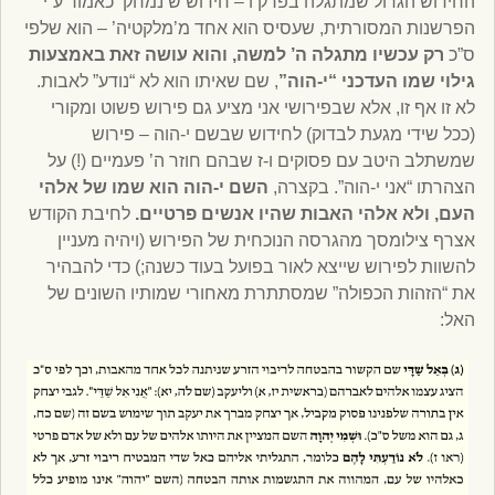
החידוש הגדול שמתגלה בפרק ו – חידוש ש’נמחק’ כאמור ע”י
הפרשנות המסורתית, שעסיס הוא אחד מ’מלקטיה’ – הוא שלפי
ס”כ
רק עכשיו מתגלה ה’ למשה, והוא עושה זאת באמצעות
גילוי שמו העדכני “י-הוה”
, שם שאיתו הוא לא “נודע” לאבות.
לא זו אף זו, אלא שבפירושי אני מציע גם פירוש פשוט ומקורי
(ככל שידי מגעת לבדוק) לחידוש שבשם י-הוה – פירוש
שמשתלב היטב עם פסוקים ו-ז שבהם חוזר ה’ פעמיים (!) על
הצהרתו “אני י-הוה”. בקצרה,
השם י-הוה הוא שמו של אלהי
העם, ולא אלהי האבות שהיו אנשים פרטיים.
לחיבת הקודש
אצרף צילומסך מהגרסה הנוכחית של הפירוש (ויהיה מעניין
להשוות לפירוש שייצא לאור בפועל בעוד כשנה;) כדי להבהיר
את “הזהות הכפולה” שמסתתרת מאחורי שמותיו השונים של
האל: