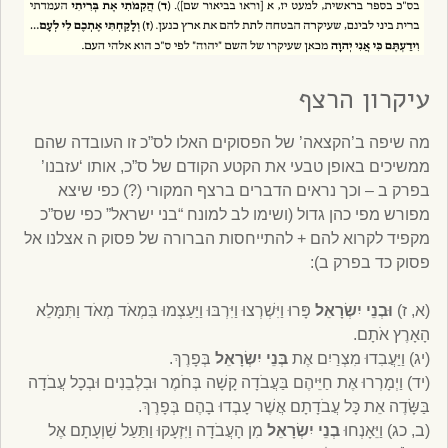
עיקרון הרצף
מה שיפה ב’הקצאה’ של הפסוקים האלו לס”כ זו העובדה שהם
ממשיכים באופן טבעי את הקטע הקודם של ס”כ, אותו ‘עזבנו’
בפרק ב – וכך נראים הדברים ברצף המקורי (?) כפי שיצא
מפורש מפי כהן גדול (ושימו לב למונח “בני ישראל” כפי שס”כ
מקפיד לקרוא להם + להתייחסות הברורה של פסוק ה אצלנו אל
פסוק כד בפרק ב):
(א, ז)
וּבְנֵי יִשְׂרָאֵל
פָּרוּ וַיִּשְׁרְצוּ וַיִּרְבּוּ וַיַּעַצְמוּ בִּמְאֹד מְאֹד וַתִּמָּלֵא
הָאָרֶץ אֹתָם.
(יג) וַיַּעֲבִדוּ מִצְרַיִם אֶת
בְּנֵי יִשְׂרָאֵל
בְּפָרֶךְ.
(יד) וַיְמָרְרוּ אֶת חַיֵּיהֶם בַּעֲבֹדָה קָשָׁה בְּחֹמֶר וּבִלְבֵנִים וּבְכָל עֲבֹדָה
בַּשָּׂדֶה אֵת כָּל עֲבֹדָתָם אֲשֶׁר עָבְדוּ בָהֶם בְּפָרֶךְ.
(ב, כג) וַיֵּאָנְחוּ
בְנֵי יִשְׂרָאֵל
מִן הָעֲבֹדָה וַיִּזְעָקוּ וַתַּעַל שַׁוְעָתָם אֶל