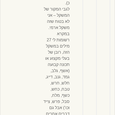
כ).
לגבי המקור של
המשקל – אני
לא בטוח שזה
משקל ארמי.
במקרא
רשומות לי 27
מילים במשקל
הזה, רובן של
בעלי מקצוע או
תכונה קבועה
(אשף, גלב,
גמד, גנב, דייג,
חלש, חרש,
טבח, כחש,
כשף, מלח,
סבל, פרש, צייד
וכו’) אבל גם
דברים אחרים