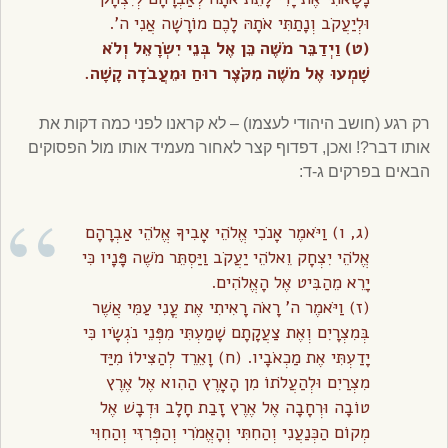
וּלְיַעֲקֹב וְנָתַתִּי אֹתָהּ לָכֶם מוֹרָשָׁה אֲנִי ה’.
(ט) וַיְדַבֵּר מֹשֶׁה כֵּן אֶל בְּנֵי יִשְׂרָאֵל וְלֹא
שָׁמְעוּ אֶל מֹשֶׁה מִקֹּצֶר רוּחַ וּמֵעֲבֹדָה קָשָׁה.
רק רגע (חושב היהודי לעצמו) – לא קראנו לפני כמה דקות את
אותו דבר?! ואכן, דפדוף קצר לאחור מעמיד אותו מול הפסוקים
הבאים בפרקים ג-ד:
(ג, ו) וַיֹּאמֶר אָנֹכִי אֱלֹהֵי אָבִיךָ אֱלֹהֵי אַבְרָהָם
אֱלֹהֵי יִצְחָק וֵאלֹהֵי יַעֲקֹב וַיַּסְתֵּר מֹשֶׁה פָּנָיו כִּי
יָרֵא מֵהַבִּיט אֶל הָאֱלֹהִים.
(ז) וַיֹּאמֶר ה’ רָאֹה רָאִיתִי אֶת עֳנִי עַמִּי אֲשֶׁר
בְּמִצְרָיִם וְאֶת צַעֲקָתָם שָׁמַעְתִּי מִפְּנֵי נֹגְשָׂיו כִּי
יָדַעְתִּי אֶת מַכְאֹבָיו. (ח) וָאֵרֵד לְהַצִּילוֹ מִיַּד
מִצְרַיִם וּלְהַעֲלֹתוֹ מִן הָאָרֶץ הַהִוא אֶל אֶרֶץ
טוֹבָה וּרְחָבָה אֶל אֶרֶץ זָבַת חָלָב וּדְבָשׁ אֶל
מְקוֹם הַכְּנַעֲנִי וְהַחִתִּי וְהָאֱמֹרִי וְהַפְּרִזִּי וְהַחִוִּי