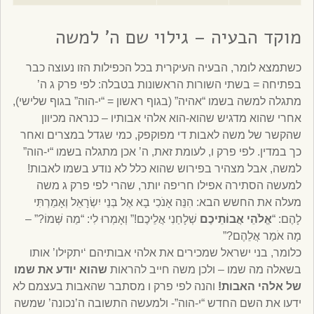
מוקד הבעיה – גילוי שם ה’ למשה
כשתמצא לומר, הבעיה העיקרית בכל הכפילות הזו נעוצה כבר
בפתיחה = בשתי השורות הראשונות בטבלה: לפי פרק ג ה’
מתגלה למשה בשמו “אהיה” (בגוף ראשון = “י-הוה” בגוף שלישי),
אחרי שהוא מדגיש שהוא-הוא אלהי אבותיו – כנראה מכיוון
שהקשר של משה לאבות די מפוקפק, כמי שגדל במצרים ואחר
כך במדין. לפי פרק ו, לעומת זאת, ה’ אכן מתגלה בשמו “י-הוה”
למשה, אבל מצהיר בפירוש שהוא כלל לא נודע בשמו לאבות!
למעשה הסתירה אפילו חריפה יותר, שהרי לפי פרק ג משה
מעלה את החשש הבא: הִנֵּה אָנֹכִי בָא אֶל בְּנֵי יִשְׂרָאֵל וְאָמַרְתִּי
לָהֶם: “
אֱלֹהֵי אֲבוֹתֵיכֶם
שְׁלָחַנִי אֲלֵיכֶם!” וְאָמְרוּ לִי: “מַה שְּׁמוֹ?” –
מָה אֹמַר אֲלֵהֶם?”
כלומר, בני ישראל שמכירים את אלהי אבותיהם ‘יתקילו’ אותו
בשאלה מה שמו – ולכן משה חייב להראות
שהוא יודע את שמו
של אלהי האבות!
והנה לפי פרק ו מסתבר שהאבות בעצמם לא
ידעו את השם החדש “י-הוה”- ולמעשה התשובה ה’נכונה’ שמשה