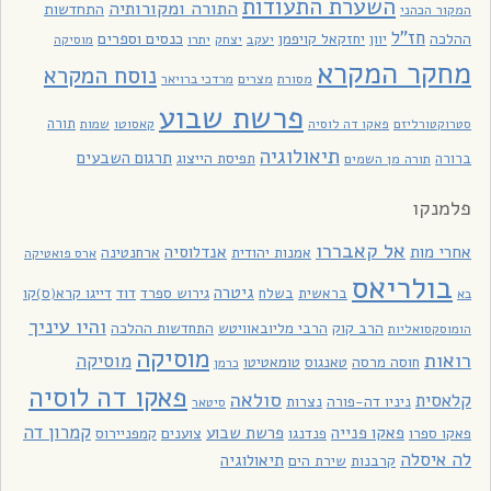
השערת התעודות
התורה ומקורותיה
התחדשות
המקור הכהני
חז"ל
כנסים וספרים
ההלכה
יוון
יחזקאל קויפמן
יעקב
יתרו
יצחק
מוסיקה
מחקר המקרא
נוסח המקרא
מסורת
מצרים
מרדכי ברויאר
פרשת שבוע
תורה
סטרוקטורליזם
פאקו דה לוסיה
קאסוטו
שמות
תיאולוגיה
תרגום השבעים
תפיסת הייצוג
ברורה
תורה מן השמים
פלמנקו
אל קאבררו
אחרי מות
אנדלוסיה
אמנות יהודית
ארחנטינה
ארס פואטיקה
בולריאס
גיטרה
בראשית
בשלח
גירוש ספרד
דוד
דייגו קרא(ס)קו
בא
והיו עיניך
הרב קוק
הרבי מליובאוויטש
התחדשות ההלכה
הומוסקסואליות
מוסיקה
רואות
מוסיקה
חוסה מרסה
טאנגוס
טומאטיטו
כרמן
פאקו דה לוסיה
סולאה
קלאסית
ניניו דה-פורה
נצרות
סיטאר
קמרון דה
פאקו פנייה
פרשת שבוע
פאקו ספרו
פנדנגו
צוענים
קמפניירוס
לה איסלה
תיאולוגיה
קרבנות
שירת הים