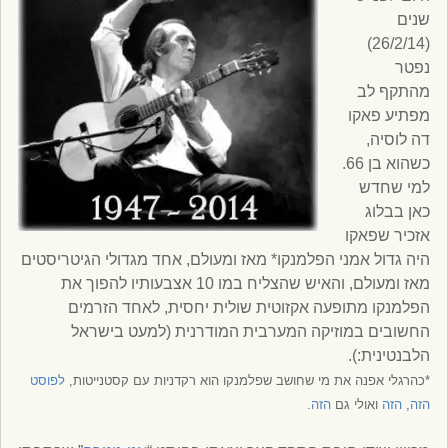
שנים
(26/2/14)
נפטר
מהתקף לב
מפתיע פאקו
דה לוסיה,
כשהוא בן 66.
למי שחדש
כאן בבלוג
אזכיר שפאקו
היה גדול אמני הפלמנקו* מאז ומעולם, אחד מגדולי הגיטריסטים
מאז ומעולם, והאיש שהצליח במו 10 אצבעותיו להפוך את
הפלמנקו מתופעה אקזוטית שולית יחסית, לאחד הזרמים
החשובים במוזיקה המערבית המודרנית (למעט בישראל
הלבנטינית:).
*כהרגלי אפנה את מי שחושב שפלמנקו הוא רקדניות עם קסטנייטות,
לפוסט
הזה
,
הזה
ואולי גם
הזה
.