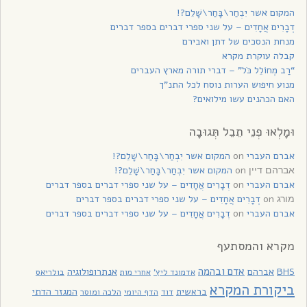
המקום אשר יִבְחַר\בָּחַר\שָׁלֵם?!
דְבָרִים אֲחָדִים – על שני ספרי דברים בספר דברים
מנחת הנסכים של דתן ואבירם
קבלה עוקרת מקרא
“רַב מְחוֹלֵל כֹּל” – דברי תורה מארץ העברים
מנוע חיפוש הערות נוסח לכל התנ”ך
האם הכהנים עשו מילואים?
וּמָלְאוּ פְנֵי תֵבֵל תְּגוּבָה
אברם העברי
on
המקום אשר יִבְחַר\בָּחַר\שָׁלֵם?!
on
המקום אשר יִבְחַר\בָּחַר\שָׁלֵם?!
אברהם דיין
אברם העברי
on
דְבָרִים אֲחָדִים – על שני ספרי דברים בספר דברים
on
דְבָרִים אֲחָדִים – על שני ספרי דברים בספר דברים
מורג
אברם העברי
on
דְבָרִים אֲחָדִים – על שני ספרי דברים בספר דברים
מקרא והמסתעף
אדם ובהמה
BHS
אברהם
אנתרופולוגיה
בולריאס
אדמונד ליץ'
אחרי מות
ביקורת המקרא
בראשית
המגזר הדתי
דוד
הלכה ומוסר
הדף היומי