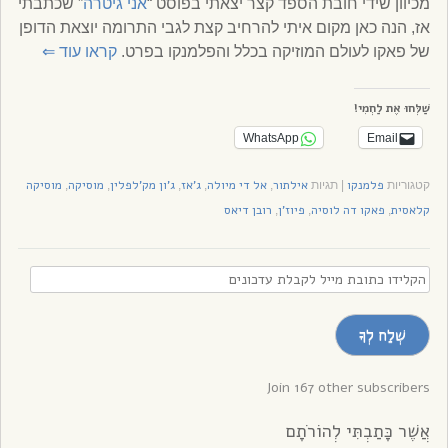
מכיוון שידי חובת הספד קצר יצאתי בפוסט “
אני גיטרה
” שכתבתי
אז, הנה כאן מקום איתי להרחיב קצת לגבי התרומה יוצאת הדופן
של פאקו לעולם המוזיקה בכלל והפלמנקו בפרט.
קראו עוד
⇐
שַׁלְּחוּ אֶת לַחְמִי!
WhatsApp
Email
פלמנקו
אילתור
אל די מיולה
ג'אז
ג'ון מק'לפלין
מוסיקה
מוסיקה
קטגוריות
|
תגיות
,
,
,
,
,
קלאסית
פאקו דה לוסיה
פיוז'ן
רובן דיאס
,
,
,
הקלידו
כתובת
מייל
שְׁלַח לְךָ
לקבלת
עדכונים
Join 167 other subscribers
אֲשֶׁר כָּתַבְתִּי לְהוֹרֹתָם