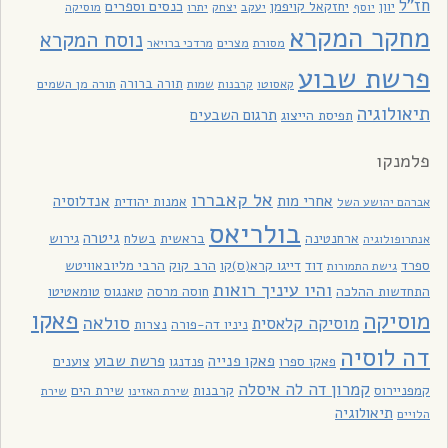
חז"ל
כנסים וספרים
יוון
יחזקאל קויפמן
יעקב
יתרו
יוסף
יצחק
מוסיקה
מחקר המקרא
נוסח המקרא
מסורת
מצרים
מרדכי ברויאר
פרשת שבוע
תורה ברורה
תורה מן השמים
קאסוטו
קרבנות
שמות
תיאולוגיה
תרגום השבעים
תפיסת הייצוג
פלמנקו
אל קאבררו
אחרי מות
אנדלוסיה
אמנות יהודית
אברהם יהושע השל
בולריאס
גיטרה
ארחנטינה
בראשית
בשלח
גירוש
אנתרופולוגיה
ספרד
דוד
דייגו קרא(ס)קו
הרב קוק
הרבי מליובאוויטש
גישת התמורות
והיו עיניך רואות
התחדשות ההלכה
חוסה מרסה
טאנגוס
טומאטיטו
פאקו
מוסיקה
סולאה
מוסיקה קלאסית
ניניו דה-פורה
נצרות
דה לוסיה
פאקו פנייה
פרשת שבוע
פאקו ספרו
פנדנגו
צוענים
קמרון דה לה איסלה
קמפניירוס
קרבנות
שירת הים
שירת האזינו
שירת
תיאולוגיה
הלויים