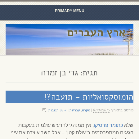
PRIMARY MENU
Skip to content
ארץ העברים
תגית:
גדי בן זמרה
הומוסקסואליות – תועבה?!
01/09/2015
מקרא
עבריוּת
» 88 תגובות
פורסם בתאריך
|
,
|
שלא
כתומר פרסיקו
, אין ממנהגי להרעיש עולמות בעקבות
הגיגים המתפרסמים ב”עולם קטן” – אבל השבוע צדה את עיני