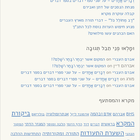
דְבָרִים אֲחָדִים – על שני ספרי דברים בספר דברים
מנחת הנסכים של דתן ואבירם
קבלה עוקרת מקרא
“רַב מְחוֹלֵל כֹּל” – דברי תורה מארץ העברים
מנוע חיפוש הערות נוסח לכל התנ”ך
האם הכהנים עשו מילואים?
וּמָלְאוּ פְנֵי תֵבֵל תְּגוּבָה
אברם העברי
on
המקום אשר יִבְחַר\בָּחַר\שָׁלֵם?!
on
המקום אשר יִבְחַר\בָּחַר\שָׁלֵם?!
אברהם דיין
אברם העברי
on
דְבָרִים אֲחָדִים – על שני ספרי דברים בספר דברים
on
דְבָרִים אֲחָדִים – על שני ספרי דברים בספר דברים
מורג
אברם העברי
on
דְבָרִים אֲחָדִים – על שני ספרי דברים בספר דברים
מקרא והמסתעף
ביקורת
אדם ובהמה
BHS
אברהם
אנתרופולוגיה
בולריאס
אדמונד ליץ'
המקרא
בראשית
המגזר הדתי
דוד
הלכה ומוסר
המקור
דברים
הדף היומי
השערת התעודות
התורה ומקורותיה
התחדשות ההלכה
הכהני