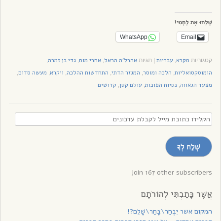
שַׁלְּחוּ אֶת לַחְמִי!
WhatsApp
Email
מקרא
עבריוּת
אהרל'ה הראל
אחרי מות
גדי בן זמרה
קטגוריות
,
|
תגיות
,
,
,
הומוסקסואליות
הלכה ומוסר
המגזר הדתי
התחדשות ההלכה
ויקרא
מעשה סדום
,
,
,
,
,
,
מצעד הגאווה
נטיות הפוכות
עולם קטן
קדושים
,
,
,
הקלידו
כתובת
מייל
שְׁלַח לְךָ
לקבלת
עדכונים
Join 167 other subscribers
אֲשֶׁר כָּתַבְתִּי לְהוֹרֹתָם
המקום אשר יִבְחַר\בָּחַר\שָׁלֵם?!