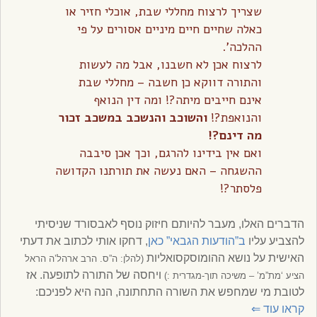
שצריך לרצוח מחללי שבת, אוכלי חזיר או
כאלה שחיים חיים מיניים אסורים על פי
ההלכה’.
לרצוח אכן לא חשבנו, אבל מה לעשות
והתורה דווקא כן חשבה – מחללי שבת
אינם חייבים מיתה?! ומה דין הנואף
והנואפת?!
והשוכב והנשכב במשכב זכור
מה דינם?!
ואם אין בידינו להרגם, וכך אכן סיבבה
ההשגחה – האם נעשה את תורתנו הקדושה
פלסתר?!
הדברים האלו, מעבר להיותם חיזוק נוסף לאבסורד שניסיתי
להצביע עליו
ב”הודעות הגבאי” כאן
, דחקו אותי לכתוב את דעתי
האישית על נושא ההומוסקסואליות
(להלן: ה”ס. הרב ארהל’ה הראל
ויחסה של התורה לתופעה. אז
הציע ‘מת”מ’ – משיכה תוך-מגדרית :)
לטובת מי שמחפש את השורה התחתונה, הנה היא לפניכם:
קראו עוד
⇐