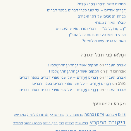
המקום אשר יִבְחַר\בָּחַר\שָׁלֵם?!
דְבָרִים אֲחָדִים – על שני ספרי דברים בספר דברים
מנחת הנסכים של דתן ואבירם
קבלה עוקרת מקרא
“רַב מְחוֹלֵל כֹּל” – דברי תורה מארץ העברים
מנוע חיפוש הערות נוסח לכל התנ”ך
האם הכהנים עשו מילואים?
וּמָלְאוּ פְנֵי תֵבֵל תְּגוּבָה
אברם העברי
on
המקום אשר יִבְחַר\בָּחַר\שָׁלֵם?!
on
המקום אשר יִבְחַר\בָּחַר\שָׁלֵם?!
אברהם דיין
אברם העברי
on
דְבָרִים אֲחָדִים – על שני ספרי דברים בספר דברים
on
דְבָרִים אֲחָדִים – על שני ספרי דברים בספר דברים
מורג
אברם העברי
on
דְבָרִים אֲחָדִים – על שני ספרי דברים בספר דברים
מקרא והמסתעף
אדם ובהמה
BHS
אברהם
אנתרופולוגיה
בולריאס
אדמונד ליץ'
אורי שרקי
ביקורת המקרא
בראשית
המגזר
דוד
הלכה ומוסר
דברים
הדף היומי