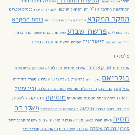
השערת התעודות
התורה ומקורותיה
הדתי
המקור הכהני
חז"ל
כנסים וספרים
התחדשות ההלכה
יוון
יחזקאל קויפמן
יעקב
יתרו
יצחק
מחקר המקרא
נוסח המקרא
מסורת
מצרים
מרדכי ברויאר
פרשת שבוע
תורה ברורה
סטרוקטורליזם
קאסוטו
קרבנות
שמות
תיאולוגיה
תרגום השבעים
תפיסת הייצוג
תורה מן השמים
פלמנקו
אל קאבררו
אחרי מות
אנדלוסיה
אמנות יהודית
ארחנטינה
אפיקומן
בולריאס
גיטרה
בראשית
בשלח
גירוש ספרד
דוד
דייגו
בעלי חיים
והיו עיניך
קרא(ס)קו
הרב קוק
הרבי מליובאוויטש
התחדשות ההלכה
מוסיקה
רואות
מוסיקה קלאסית
חוסה מרסה
טאנגוס
טומאטיטו
פאקו דה
סולאה
ניניו דה-פורה
נצרות
סוציאליזם
סטרוקטורליזם
לוסיה
פאקו פנייה
פרשת שבוע
פאקו ספרו
פנדנגו
צוענים
קמפניירוס
קמרון דה לה איסלה
תיאולוגיה
קרבנות
שירת הים
תפילת יונה