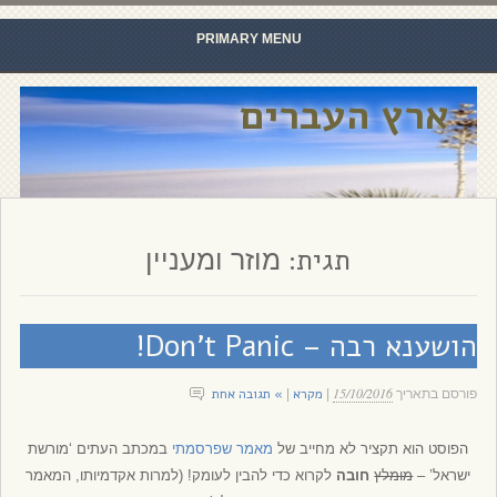
PRIMARY MENU
Skip to content
ארץ העברים
תגית:
מוזר ומעניין
הושענא רבה – Don’t Panic!
15/10/2016
מקרא
» תגובה אחת
פורסם בתאריך
|
|
הפוסט הוא תקציר לא מחייב של
מאמר שפרסמתי
במכתב העתים ‘מורשת
ישראל’ –
מומלץ
חובה
לקרוא כדי להבין לעומק! (למרות אקדמיותו, המאמר