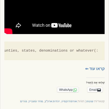
:)Disclaimer - It's Purim now, so the song  should be listened in a 'Purimish' mood:) I mean, no offence by other counties, states, denominations or whatever
קראו עוד
⇐
שַׁלְּחוּ אֶת לַחְמִי!
WhatsApp
Email
שונות
אורתודוקסיה
יהדות ארה"ב
מוזר ומעניין
פורים
קטגוריות
|
תגיות
,
,
,