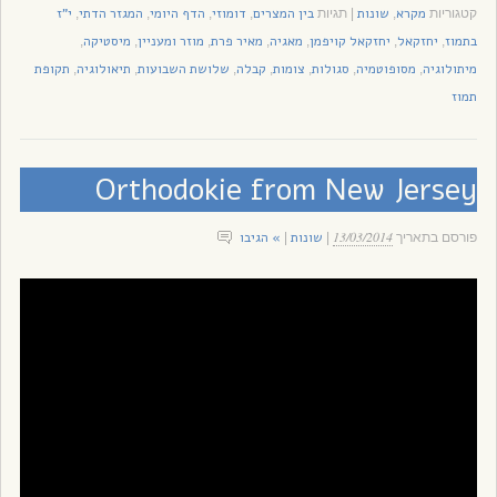
מקרא
שונות
בין המצרים
דומוזי
הדף היומי
המגזר הדתי
י"ז
קטגוריות
,
|
תגיות
,
,
,
,
בתמוז
יחזקאל
יחזקאל קויפמן
מאגיה
מאיר פרת
מוזר ומעניין
מיסטיקה
,
,
,
,
,
,
,
מיתולוגיה
מסופוטמיה
סגולות
צומות
קבלה
שלושת השבועות
תיאולוגיה
תקופת
,
,
,
,
,
,
,
תמוז
Orthodokie from New Jersey
13/03/2014
שונות
» הגיבו
פורסם בתאריך
|
|