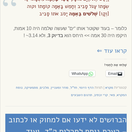
שְׂפָתוֹ עָגֹל סָבִיב וְחָמֵשׁ בָּאַמָּה קוֹמָתוֹ וקוה
[וְקָו]
שְׁלֹשִׁים בָּאַמָּה
יָסֹב אֹתוֹ סָבִיב
כלומר – בעוד שקוטר אותו “ים” שעשה שלמה היה 10 אמות,
היקפו היה 30 אמה >> היחס הוא
בדיוק 3
, ולא 3.14~ !
קראו עוד
⇐
שַׁלְּחוּ אֶת לַחְמִי!
WhatsApp
Email
מקרא
הדף היומי
חז"ל
מוזר ומעניין
מלכים
מתמטיקה
נוסח
קטגוריות
|
תגיות
,
,
,
,
,
המקרא
פאי
קרי וכתיב
תרגום השבעים
,
,
,
הברושים לא ידעו אם למחוק או לכתוב
– הערת נוסח לתהלים ק”ד, ועוד