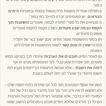
כיפור.
ו) תפילת שחרית והוצאת ס”ת נעשות בנוסח ובמנגינת
הימים
הנוראים
. יש המוסיפים ‘זכרנו לחיים’ ו’מי כמוך’.
ז) מוציאים את כל ספרי התורה לבמה, ואומרים
הושענות תוך
הקפת הבמה שבע פעמים
, כשבין הקפה להקפה נאמרים
פסוקים מיוחדים.
ח) בסוף ההושענות נאמר הפיוט ‘אֹמֶן ישעך בא’ של הקליר,
למרות
שאין לו שום קשר
לשאר ההושענות או אפילו לחג
הסוכות.
ט) לאחר הפיוט
חובטים את הערבות
שיוחדו לכך בקרקע חמש
פעמים, תוך אמירת קטע קבלי. לפי התוספתא מנהג זה אף
דוחה את השבת
– אלא שבשל תרעומת הבייתוסים נקבע לוח
השנה היהודי כך שהו”ר לא יחול לעולם בשבת.
השוו את אוסף המנהגים הזה לכל יום שתרצו בלוח השנה שלנו –
ולא תמצאו לו אח ורע; והרי סך הכל מדובר ביום רגיל של חול
המועד! לא זו בלבד, אלא שמנהגי ראיית הצל וחביטת הערבות
הם כל כך חריגים שלולא יהודים אנחנו (=מורגלים לחשוב שמה