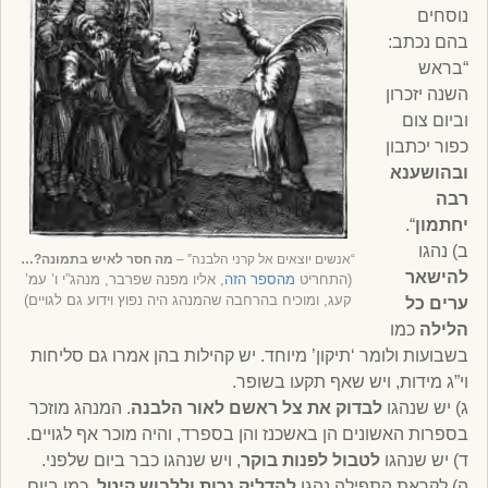
נוסחים
בהם נכתב:
“בראש
השנה יזכרון
וביום צום
כפור יכתבון
ובהושענא
רבה
יחתמון
“.
ב) נהגו
“אנשים יוצאים אל קרני הלבנה” –
מה חסר לאיש בתמונה?…
להישאר
(התחריט
מהספר הזה
, אליו מפנה שפרבר, מנהג”י ו’ עמ’
קעג, ומוכיח בהרחבה שהמנהג היה נפוץ וידוע גם לגויים)
ערים כל
הלילה
כמו
בשבועות ולומר ‘תיקון’ מיוחד. יש קהילות בהן אמרו גם סליחות
וי”ג מידות, ויש שאף תקעו בשופר.
ג) יש שנהגו
לבדוק את צל ראשם לאור הלבנה
. המנהג מוזכר
בספרות האשונים הן באשכנז והן בספרד, והיה מוכר אף לגויים.
ד) יש שנהגו
לטבול לפנות בוקר
, ויש שנהגו כבר ביום שלפני.
ה) לקראת התפילה נהגו
להדליק נרות וללבוש קיטל
, כמו ביום