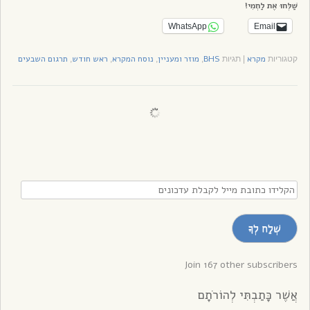
שַׁלְּחוּ אֶת לַחְמִי!
WhatsApp
Email
מקרא
BHS
מוזר ומעניין
נוסח המקרא
ראש חודש
תרגום השבעים
קטגוריות
|
תגיות
,
,
,
,
הקלידו
כתובת
מייל
שְׁלַח לְךָ
לקבלת
עדכונים
Join 167 other subscribers
אֲשֶׁר כָּתַבְתִּי לְהוֹרֹתָם