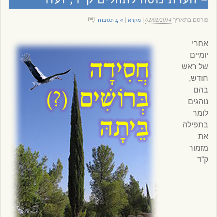
02/02/2014
מקרא
» 4 תגובות
פורסם בתאריך
|
|
אחרי
יומיים
של ראש
חודש,
בהם
נוהגים
לומר
בתפילה
את
מזמור
ק”ד