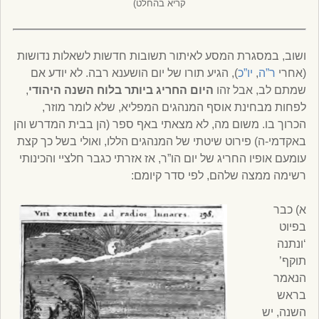
קריא בהחלט)
ושוב, במסגרת המסע לאיתור תשובות חדשות לשאלות נדושות
(אחרי
ר”ה
,
יו”כ
), הגיע תורו של יום הושענא רבה. לא יודע אם
שמתם לב, אבל זהו
היום החריג ביותר בלוח השנה היהודי
,
לפחות מבחינת אוסף המנהגים המפליא, שלא לומר מוזר,
הכרוך בו. משום מה, לא מצאתי באף ספר (הן בבית המדרש והן
באקדמי-ה) פירוט שיטתי של המנהגים הללו, ואולי בשל כך קצת
עומעם אופיו החריג של יום הו”ר, אז אזרתי כגבר חלציי והכינותי
רשימה ממצה שלהם, לפי סדר קיומם:
א) כבר
בפיוט
‘ונתנה
תוקף’
הנאמר
בראש
השנה, יש