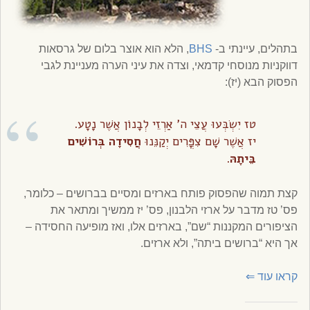
בתהלים, עיינתי ב-
BHS
, הלא הוא אוצר בלום של גרסאות
דווקניות מנוסחי קדמאי, וצדה את עיני הערה מעניינת לגבי
הפסוק הבא (יז):
טז יִשְׂבְּעוּ עֲצֵי ה’ אַרְזֵי לְבָנוֹן אֲשֶׁר נָטָע.
יז אֲשֶׁר שָׁם צִפֳּרִים יְקַנֵּנוּ
חֲסִידָה בְּרוֹשִׁים
בֵּיתָהּ
.
קצת תמוה שהפסוק פותח בארזים ומסיים בברושים – כלומר,
פס’ טז מדבר על ארזי הלבנון, פס’ יז ממשיך ומתאר את
הציפורים המקננות “שם”, בארזים אלו, ואז מופיעה החסידה –
אך היא “ברושים ביתה”, ולא ארזים.
קראו עוד
⇐