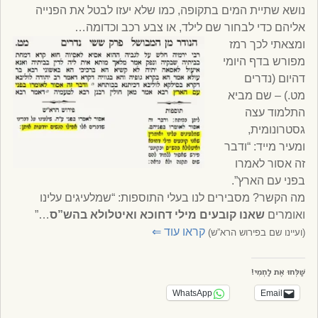
נושא שתיית המים בתקופה, כמו שלא יעזו לבטל את הפנייה
אליהם כדי לבחור שם לילד, או צבע רכב וכדומה…
ומצאתי לכך רמז
מפורש בדף היומי
דהיום (נדרים
מט.) – שם מביא
התלמוד עצה
גסטרונומית,
ומעיר מייד: “ודבר
זה אסור לאמרו
בפני עם הארץ”.
מה הקשר? מסבירים לנו בעלי התוספות: “שמלעיגים עלינו
ואומרים
שאנו קובעים מילי דחוכא ואיטלולא בהש”ס
…”
קראו עוד
⇐
(ועיינו שם בפירוש הרא”ש)
שַׁלְּחוּ אֶת לַחְמִי!
WhatsApp
Email