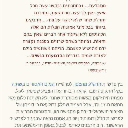
מתבלעת… ובתחנונים יבקשו עצה מכל
איש; ואין לך עצה סרת טעם, מופרכת
וחדלת שחר שלא ינהגו על פיה… הדבקים
ביותר בכל מיני אמונות תפלות הם אלה
הלהוטים ללא שיעור אחר דברים שאין בהם
ודאות. וביותר כשהם שרויים בסכנה וקצרה
ידם מהושיע לעצמם, הריהם משוועים כולם
לעזרת שמים בנדרים
ובדמעות כנשים
…
(שפינוזה, הפתיחה למאמר תאולוגי-מדיני, בתרגום ח’
וירשובסקי)
בין פרשיית
הרש”ע מהצפון
לפרשיית
המים האסורים בשתיה
בשל התקופה עובר קו אחד ברור עליו הצביע שפינוזה לעיל.
מפתה היה לקונן בגאווה מסותרת שהנה, לא השתנה כלום מאז
המאה ה-17 וכו’, אבל האמת שחלק גדול (אם כי דומם) של
הציבור הישראלי די רחוק מהגישה הזו, והתגובות הבריאות
לפרשיות הנ”ל ודומותיהן יוכיחו. אמנם נראה שבניגוד לפרשייה
הראשונה, רוב הרבנים לא יעזו לבטל באופן חד-משמעי את