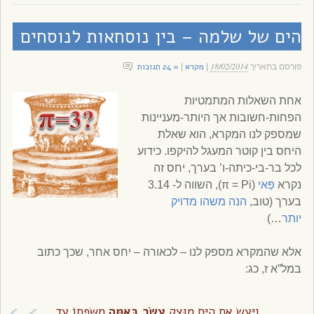
הים של שלמה – בין נוסחאות לנוסחים
18/02/2014
מקרא
» 24 תגובות
פורסם בתאריך
|
|
אחת השאלות המתמטיות
הפחות-חשובות אך היותר-מעניינות
שמספק לנו המקרא, הוא שאלת
היחס בין קוטר המעגל להיקפו. כידוע
לכל בר-בי-כיתה-ו’ בערך, יחס זה
נקרא
פַּאי
(π = Pi), השווה ל- 3.14
בערך (טוב,
הנה משהו מדויק
יותר
…)
אלא שהמקרא מספק לנו – לכאורה – יחס אחר, שכך כתוב
במל”א ז, כג:
וַיַּעַשׂ אֶת הַיָּם מוּצָק
עֶשֶׂר בָּאַמָּה
מִשְּׂפָתוֹ עַד