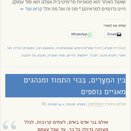
שאצל האחר הוא פגאניות פרימיטיבית אצלנו הוא סוד עמוק),
היינו נדהמים למראיהם.
*
מה זה ועל מה זה?
קראו עוד
⇐
שַׁלְּחוּ אֶת לַחְמִי!
WhatsApp
Email
מקרא
אחרית הימים
אסכטולוגיה
הושענא רבה
הפטרות
זכריה
חגי
קטגוריות
|
תגיות
,
,
,
,
,
תשרי
חיבוט ערבה
יום ה'
יחזקאל
לוייתן
מוזר ומעניין
סוכות
צל הלבנה
,
,
,
,
,
,
,
בין המְצָרִים, בִּכּוּי התמוז ומנהגים
מאגיים נוספים
12/07/2015
מקרא
שונות
» 14 תגובות
פורסם בתאריך
|
,
|
אולם בני אדם באים, לעתים קרובות, לכלל
מצוקה גדולה כל כך, עד שכל עצתם