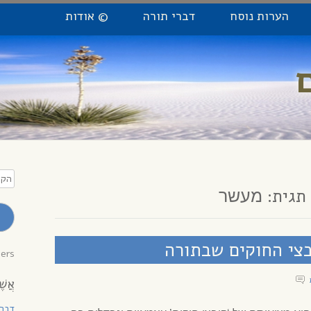
הערות נוסח
דברי תורה
© אודות
הקלי
כתו
תגית:
מעשר
מייל
לקב
עדכו
ל קבצי החוקים שבתורה
bers
אֲשֶׁ
דְבָ