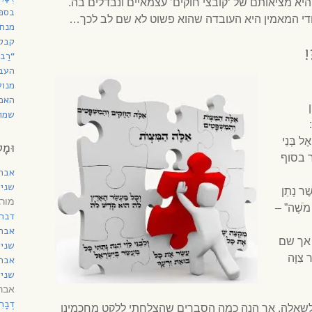
 מציאותם של ‘קובצי חוקים’ עצמאיים ונבדלים בה.
בספר
די המאמין היא העובדה שהוא פשוט לא שם לב לכך…
מנחת
קבל
!
“רַב
העב
מנוע
האם 
שמות
ֶל בְּנֵי
וּמָל
בר בסוף
אבר
שני 
ֶׁר נָתַן
מורג
ַד מֹשֶׁה” –
דברי
אבר
 אך שם
שני 
 צִוָּה
אבר
שני 
אברהם ד
דְבָ
לשאלה, אך הנה כמה הסברים שהצלחתי ללקט מחכמינו