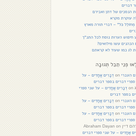
 דברים
 הנסכים של דתן ואבירם
ה עוקרת מקרא
 מְחוֹלֵל כֹּל” – דברי תורה מארץ
רים
 חיפוש הערות נוסח לכל התנ”ך
הכהנים עשו מילואים?
 לג כמו שעוד לא קראתם
ְאוּ פְנֵי תֵבֵל תְּגוּבָה
ם העברי
on
דְבָרִים אֲחָדִים – על
ספרי דברים בספר דברים
on
דְבָרִים אֲחָדִים – על שני ספרי
ם בספר דברים
ם העברי
on
דְבָרִים אֲחָדִים – על
ספרי דברים בספר דברים
ם העברי
on
דְבָרִים אֲחָדִים – על
ספרי דברים בספר דברים
on
יין Abraham Dayan
רִים אֲחָדִים – על שני ספרי דברים