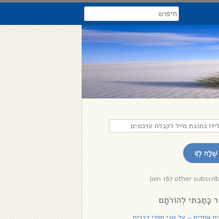
search
דו
בת
שְׁלַח לְךָ
לת
נים
Join 167 other subscri
ר כָּתַבְתִּי לְהוֹרֹתָם
רִים אֲחָדִים – על שני ספרי דברים