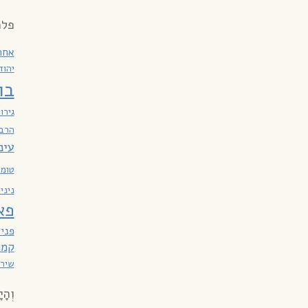
פלמ
אחר
יהוד
בו
גירו
הרבי
עינ
טומא
ניני
פא
פניי
קמר
שירת
וְהָי