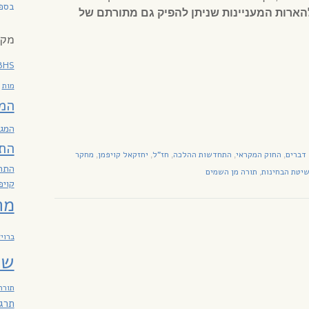
בספר
הארות המעניינות שניתן להפיק גם מתורתם של
מקר
BHS
מות
המ
המגז
הת
דברים
החוק המקראי
התחדשות ההלכה
חז"ל
יחזקאל קויפמן
מחקר
,
,
,
,
,
התח
יטת הבחינות
תורה מן השמים
,
קויפ
מח
ברוי
שב
תורה
תרג