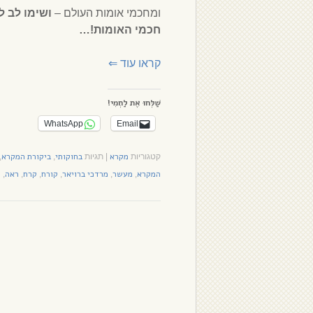
ומחכמי אומות העולם –
ושימו לב ל
חכמי האומות!…
קראו עוד
⇐
שַׁלְּחוּ אֶת לַחְמִי!
WhatsApp
Email
מקרא
בחוקותי
ביקורת המקרא
קטגוריות
|
תגיות
,
,
המקרא
מעשר
מרדכי ברויאר
קורח
קרח
ראה
ש
,
,
,
,
,
,