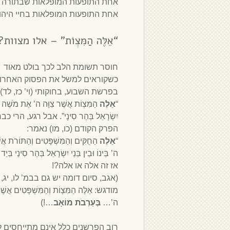
אחת התופעות המופלאות שבתורה היא
אחת התופעות המופלאות בחיי היהו
“אֵלֶּה הַמִּצְו‍ֹת” – אלו מצוות?
חוסר תשומת הלב לכך בולט מאוד
כשקוראים למשל את הפסוק האחרון
בפרשת השבוע, בחוקותי (וי’ כז, לד):
“
אֵלֶּה
הַמִּצְו‍ֹת אֲשֶׁר צִוָּה ה’ אֶת מֹשֶׁה א
יִשְׂרָאֵל בְּהַר סִינָי”. אבל רגע, הרי כ
הפרק הקודם (כו, מו) נאמר:
“
אֵלֶּה
הַחֻקִּים וְהַמִּשְׁפָּטִים וְהַתּוֹרֹת אֲש
ה’ בֵּינוֹ וּבֵין בְּנֵי יִשְׂרָאֵל בְּהַר סִינַי בְּי
אז זה אלה או אלה?!
(אגב, סיום דומה יש גם בבמ’ לו, יג,
מודגש: אֵלֶּה הַמִּצְו‍ֹת וְהַמִּשְׁפָּטִים אֲשֶׁר
ה’…
בְּעַרְבֹת מוֹאָב
…!)
רוב הפרשנים כלל אינם מתייחסים 