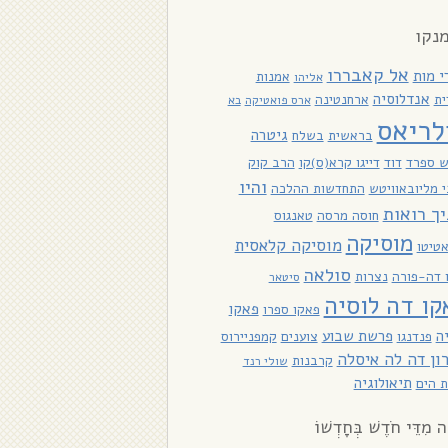
נקו
אל קאבררו
י מות
אמנות
אליהו
אנדלוסיה
ית
ארחנטינה
ארס פואטיקה
בא
לריאס
גיטרה
בראשית
בשלח
ש ספרד
דוד
דייגו קרא(ס)קו
הרב קוק
והיו
 מליובאוויטש
התחדשות ההלכה
יך רואות
חוסה מרסה
טאנגוס
מוסיקה
מוסיקה קלאסית
טיטו
סולאה
ו דה-פורה
נצרות
סיטאר
קו דה לוסיה
פאקו
פאקו ספרו
ה
פרשת שבוע
פנדנגו
צוענים
קמפניירוס
ון דה לה איסלה
קרבנות
שולי רנד
תיאולוגיה
 הים
ָה מִדֵּי חֹדֶשׁ בְּחָדְשׁוֹ