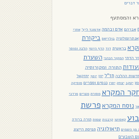
 דברים
א והמסתעף
אדם ובהמה
אברהם
אדמונד ליץ'
אחרי
ביקורת
אנתרופולוגיה
בולריאס
קרא
בראשית
דוד
הלכה ומוסר
הדף היומי
השערת
ר הדתי
המקור הכהני
עודות
התורה ומקורותיה
חז"ל
דשות ההלכה
יוון
יחזקאל
יוסף
כנסים וספרים
מן
יעקב
יתרו
יצחק
מוסיקה
קר המקרא
מסורת
מצרים
מרדכי
פרשת
נוסח המקרא
אר
וע
תורה ברורה
קאסוטו
קרבנות
שמות
תיאולוגיה
תפיסת הייצוג
 מן השמים
ום השבעים