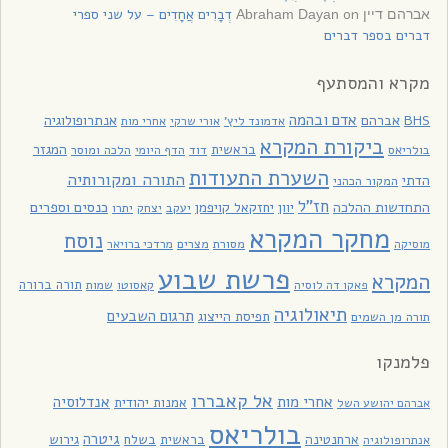
on
דְבָרִים אֲחָדִים – על שני ספרי
אברהם דיין Abraham Dayan
דברים בספר דברים
מקרא והמסתעף
אדם ובהמה
BHS
אברהם
אנתרופולוגיה
אדמונד ליץ'
אורי שרקי
אחרי מות
ביקורת המקרא
בראשית
המגזר
בולריאס
דוד
הלכה ומוסר
הדף היומי
השערת התעודות
התורה ומקורותיה
הדתי
המקור הכהני
חז"ל
כנסים וספרים
התחדשות ההלכה
יוון
יחזקאל קויפמן
יעקב
יתרו
יצחק
מחקר המקרא
נוסח
מסורת
מצרים
מוסיקה
מרדכי ברויאר
פרשת שבוע
המקרא
תורה ברורה
פאקו דה לוסיה
קאסוטו
שמות
תיאולוגיה
תרגום השבעים
תפיסת הייצוג
תורה מן השמים
פלמנקו
אל קאבררו
אחרי מות
אנדלוסיה
אמנות יהודית
אברהם יהושע השל
בולריאס
גיטרה
ארחנטינה
בראשית
בשלח
גירוש
אנתרופולוגיה