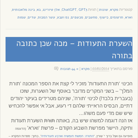
מקרא
שונות
GPT3
ChatGPT
אלן טיורינג
בא
בינה מלאכותית
קטגוריות
,
|
תגיות
,
,
,
,
,
וארא
חרטומים
כישוף
מחשבים
מכשפים
נס וטבע
עשר המכות
שדים
שמות
,
,
,
,
,
,
,
,
השערת התעודות – מכה שכן כתובה
בתורה
01/01/2014
מקרא
» 44 תגובות
פורסם בתאריך
|
|
הכינוי ‘תורת התעודות’ מזכיר לי קצת את הספר המכונה ‘תורת
המלך’ – בשני המקרים מדובר באוסף של השערות, שזכו
(בעברית בלבד!) לכינוי ‘תורה’, שניהם מטרידים בעיקר יהודים
דתיים, הבסיס הראייתי שלהם די רעוע, אבל אי אפשר להכחיש
שיש שם מדי פעם משהו…
אז הנה דוגמה למשהו שיש בה, באותה
תורת
השערת תעודות
ותיקה, היישר מפרשת השבוע הקודם – פרשת ‘וארא’
(הדוגמה
מופיעה גם אצל ברוך י’ שורץ, “
התורה: חמשת חומשיה וארבע תעודותיה
“, בתוך: ספרות המקרא –