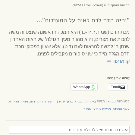
מבואות ומחקרים, א (תשע”א), עמ’ 187-
191).
“והיה הדם לכם לאות על התעודות”…
מכת הדם (שמות ז, יד-כד) היא המכה הראשונה שנצטווה משה
להכות את מצרים, והיא מהווה מעין ‘הגדלה’ של האות האחרון
שנתן ה’ למשה להראות לעם (ד ט). אלא שעיון בפסוקי מכת
הדם מגלה מייד כי שני סיפורים מקבילים לפנינו:
קראו עוד
⇐
שַׁלְּחוּ אֶת לַחְמִי!
WhatsApp
Email
מקרא
ביקורת המקרא
ברוך שוורץ
השערת התעודות
מחקר המקרא
קטגוריות
|
תגיות
,
,
,
,
עשר המכות
פרשת שבוע
שמות
,
,
הקלידו
כתובת