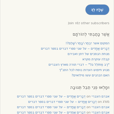
מייל
שְׁלַח לְךָ
לקבלת
עדכונים
Join 167 other subscribers
אֲשֶׁר כָּתַבְתִּי לְהוֹרֹתָם
המקום אשר יִבְחַר\בָּחַר\שָׁלֵם?!
דְבָרִים אֲחָדִים – על שני ספרי דברים בספר דברים
מנחת הנסכים של דתן ואבירם
קבלה עוקרת מקרא
“רַב מְחוֹלֵל כֹּל” – דברי תורה מארץ העברים
מנוע חיפוש הערות נוסח לכל התנ”ך
האם הכהנים עשו מילואים?
וּמָלְאוּ פְנֵי תֵבֵל תְּגוּבָה
אברם העברי
on
דְבָרִים אֲחָדִים – על שני ספרי דברים בספר דברים
on
דְבָרִים אֲחָדִים – על שני ספרי דברים בספר דברים
מורג
אברם העברי
on
דְבָרִים אֲחָדִים – על שני ספרי דברים בספר דברים
אברם העברי
on
דְבָרִים אֲחָדִים – על שני ספרי דברים בספר דברים