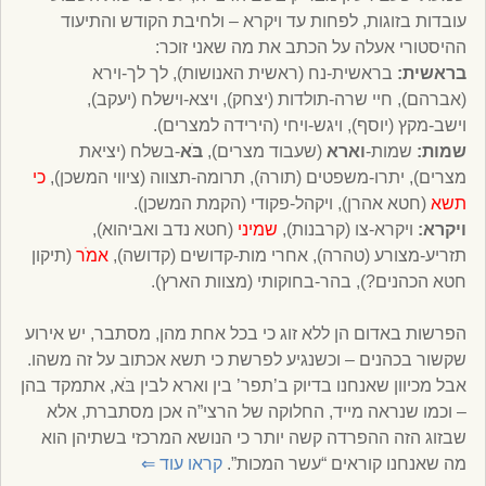
עובדות בזוגות, לפחות עד ויקרא – ולחיבת הקודש והתיעוד
ההיסטורי אעלה על הכתב את מה שאני זוכר:
בראשית:
בראשית-נח (ראשית האנושות), לך לך-וירא
(אברהם), חיי שרה-תולדות (יצחק), ויצא-וישלח (יעקב),
וישב-מקץ (יוסף), ויגש-ויחי (הירידה למצרים).
שמות:
שמות-
וארא
(שעבוד מצרים),
בֹּא
-בשלח (יציאת
מצרים), יתרו-משפטים (תורה), תרומה-תצווה (ציווי המשכן),
כי
תשא
(חטא אהרן), ויקהל-פקודי (הקמת המשכן).
ויקרא:
ויקרא-צו (קרבנות),
שמיני
(חטא נדב ואביהוא),
תזריע-מצורע (טהרה), אחרי מות-קדושים (קדושה),
אמֹר
(תיקון
חטא הכהנים?), בהר-בחוקותי (מצוות הארץ).
הפרשות באדום הן ללא זוג כי בכל אחת מהן, מסתבר, יש אירוע
שקשור בכהנים – וכשנגיע לפרשת כי תשא אכתוב על זה משהו.
אבל מכיוון שאנחנו בדיוק ב’תפר’ בין וארא לבין בֹּא, אתמקד בהן
– וכמו שנראה מייד, החלוקה של הרצי”ה אכן מסתברת, אלא
שבזוג הזה ההפרדה קשה יותר כי הנושא המרכזי בשתיהן הוא
מה שאנחנו קוראים “עשר המכות”.
קראו עוד
⇐