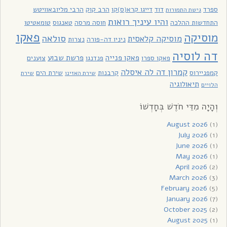
ספרד
דוד
דייגו קרא(ס)קו
הרב קוק
הרבי מליובאוויטש
גישת התמורות
והיו עיניך רואות
התחדשות ההלכה
חוסה מרסה
טאנגוס
טומאטיטו
פאקו
מוסיקה
סולאה
מוסיקה קלאסית
ניניו דה-פורה
נצרות
דה לוסיה
פאקו פנייה
פרשת שבוע
פאקו ספרו
פנדנגו
צוענים
קמרון דה לה איסלה
קמפניירוס
קרבנות
שירת הים
שירת האזינו
שירת
תיאולוגיה
הלויים
וְהָיָה מִדֵּי חֹדֶשׁ בְּחָדְשׁוֹ
August 2026
(1)
July 2026
(1)
June 2026
(1)
May 2026
(1)
April 2026
(2)
March 2026
(3)
February 2026
(5)
January 2026
(7)
October 2025
(2)
August 2025
(1)