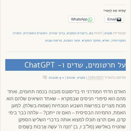
שַׁלְּחוּ אֶת לַחְמִי!
WhatsApp
Email
מקרא
בא
ביקורת המקרא
ברוך שוורץ
השערת התעודות
התורה
קטגוריות
|
תגיות
,
,
,
,
ומקורותיה
וארא
מחקר המקרא
עשר המכות
פרשת שבוע
,
,
,
,
על חרטומים, שדים ו- ChatGPT
23/01/2023
מקרא
שונות
» 9 תגובות
פורסם בתאריך
|
,
|
האדם הדתי המודרני חי בדיסוננס מובנה בכמה תחומים, ואחד
מהם הוא סיפורי הניסים שבמקרא – שאחד השיאים שלהם הוא
מכות מצרים בפרשות השבוע הנוכחיות (שמות-בשלח). למען
האמת, התמיהה הבסיסית – האם זה ייתכן? – עלתה כבר בימי
קדם, ואם תרצו תוכלו למצוא אותה בדברי השליש הספקן
שהטיח באלישע (מל”ב ז, ב) “הִנֵּה ה’ עֹשֶׂה אֲרֻבּוֹת בַּשָּׁמַיִם