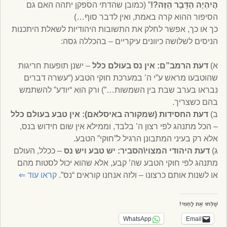
הֲיִהְיֶה הַדָּבָר הַזֶּה?!
” (כמובן שהדתי הספקן יתהה האם גם
הסיפור ההוא קרה באמת, ואין לדבר סוף…)
כך או כך, אפשר לחלק את התשובות היהודיות לשאלת היתכנות
הניסים לשלושה כיוונים עיקריים – בהכללה גסה:
א)
דעת הרמב”ם: אין נס בעולם כלל
– ישנן תופעות חריגות
שהוטבעו מראש ע”י ה’ במערכת חוקי הטבע (“עשרה דברים
נבראו בערב שבת בין השמשות…”) ורק הוא “יודע” להשתמש
בהם כשצריך.
ב)
דעת החסידות (שמקורה באיסלאם): אין טבע בעולם כלל
– הכל מתנהג לפי רצון ה’ בלבד, וממילא אין שום חידוש בנס,
אלא רק בעיני המתבונן הרגיל ל”חוקי” הטבע.
ג)
דעת היהודי המצוי\הסביר: יש טבע ויש נס
– ככלל, העולם
מתנהג לפי חוקי הטבע שה’ קבע, אלא שהוא יכול לסטות מהם
או לשנות אותם כרצונו – ולזה אנחנו קוראים “נס”.
קראו עוד
⇐
שַׁלְּחוּ אֶת לַחְמִי!
WhatsApp
Email