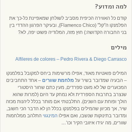
למה ומדוע?
קודם כל האווירה הכיפית מסביב לשולחן שמאפיינת כל-כך את
הפלמנקו ה”קל” (Flamenco Chico), ובעיקר הפרגון ההדדי בין
בני החבורה הקדושה:) חוץ מזה, המלודיה פשוט יפה, לא?
מילים
Alfileres de colores – Pedro Rivera & Diego Carrasco
המילים פואטיות מאוד, אפילו מרשימות ביחס למקובל בפלמנקו
– הבעיה שמדובר בשיר על
מלחמת שוורים
– אחד התחביבים
המכוערים של לא מעט ספרדים, מעין כתם שחור היסטורי
שנצרב בתרבות הספרדית ולא נמחק עד היום (למרות שהוא
הולך ופוחת עם השנים). התלבטתי אם מותר בכלל ליהנות מכזה
שיר, אך מכיוון שהמילים בפלמנקו בכלל הן לא הדבר הכי חשוב,
ומדובר בתינוקות שנשבו, ואם אפילו
המינגווי
התלהב ממלחמות
שוורים, מה יגידו איזובי הקיר וכו’…