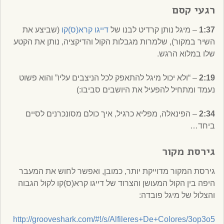
רגעי קסם
1:37
– מיגל נותן קרדיט לבנו של
דייגו קרא(ס)קו
(שביצע את
השיר במקור), שלמרות מגבלות הקול והדיקציה, נותן את הקטע
שלו במלוא הרגש.
2:19
– “ולא יכול מיגל להתאפק לכל הניצבים עליו” והוא פשוט
נעמד ומתחיל להפעיל את היושבים סביבו:)
2:34
– הפינאלה, מפליא כרגיל, איך כולם מסונכרנים לסיים
ביחד…
גירסת מקור
גירסת המקור מדוייקת יותר, כמובן, ואפשר לחוש את המעבר
היפה בין הקול המעושן והצרוד של דייגו קרא(ס)קו לקול הגבוה
והצלול של מיגל פובדה:
http://grooveshark.com/#!/s/Alfileres+De+Colores/3op3o5