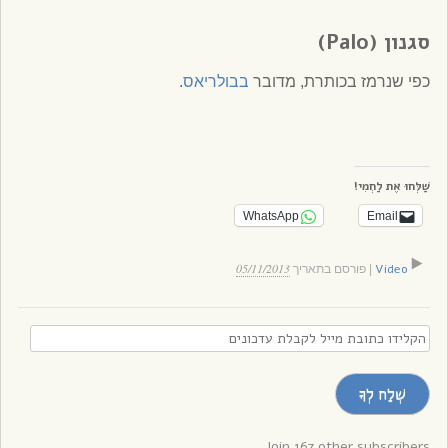
סגנון (Palo)
כפי שנרמז בכותרת, מדובר
בבולריאס
.
שַׁלְּחוּ אֶת לַחְמִי!
WhatsApp
Email
05/11/2013
Video
|
פורסם בתאריך
הקלידו
כתובת
מייל
שְׁלַח לְךָ
לקבלת
עדכונים
Join 167 other subscribers