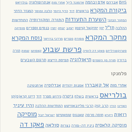
אדם ובהמה
BHS
אברהם
אנתרופולוגיה
בולריאס
אדמונד ליץ'
אחרי מות
ביקורת המקרא
בראשית
המגזר הדתי
דוד
הלכה ומוסר
הדף היומי
השערת התעודות
התורה ומקורותיה
התחדשות
המקור הכהני
חז"ל
כנסים וספרים
ההלכה
יוון
יחזקאל קויפמן
יעקב
יתרו
יצחק
מוסיקה
מחקר המקרא
נוסח המקרא
מסורת
מצרים
מרדכי ברויאר
פרשת שבוע
תורה
סטרוקטורליזם
פאקו דה לוסיה
קאסוטו
שמות
תיאולוגיה
תרגום השבעים
תפיסת הייצוג
ברורה
תורה מן השמים
פלמנקו
אל קאבררו
אחרי מות
אנדלוסיה
אמנות יהודית
ארחנטינה
בולריאס
גיטרה
בראשית
בשלח
גירוש ספרד
דוד
דייגו קרא(ס)קו
והיו עיניך
הרב קוק
הרבי מליובאוויטש
התחדשות ההלכה
האזינו
הודו
מוסיקה
רואות
חוסה מרסה
טאנגוס
טומאטיטו
ויקרא
ישראל יובל
פאקו דה
סולאה
מוסיקה קלאסית
ניניו דה-פורה
נצרות