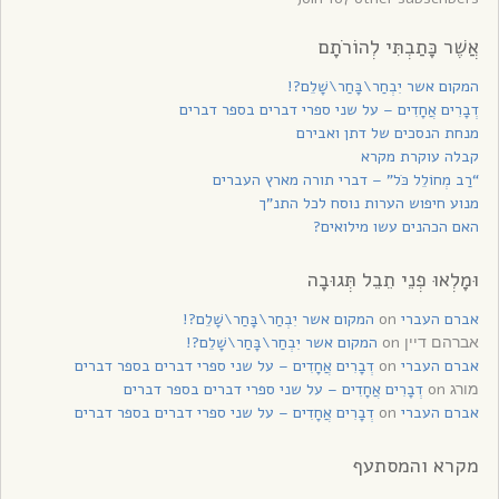
אֲשֶׁר כָּתַבְתִּי לְהוֹרֹתָם
המקום אשר יִבְחַר\בָּחַר\שָׁלֵם?!
דְבָרִים אֲחָדִים – על שני ספרי דברים בספר דברים
מנחת הנסכים של דתן ואבירם
קבלה עוקרת מקרא
“רַב מְחוֹלֵל כֹּל” – דברי תורה מארץ העברים
מנוע חיפוש הערות נוסח לכל התנ”ך
האם הכהנים עשו מילואים?
וּמָלְאוּ פְנֵי תֵבֵל תְּגוּבָה
אברם העברי
on
המקום אשר יִבְחַר\בָּחַר\שָׁלֵם?!
on
המקום אשר יִבְחַר\בָּחַר\שָׁלֵם?!
אברהם דיין
אברם העברי
on
דְבָרִים אֲחָדִים – על שני ספרי דברים בספר דברים
on
דְבָרִים אֲחָדִים – על שני ספרי דברים בספר דברים
מורג
אברם העברי
on
דְבָרִים אֲחָדִים – על שני ספרי דברים בספר דברים
מקרא והמסתעף