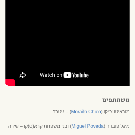
משתתפים
מוראיטו צ’יקו (
Moraíto Chico
) – גיטרה
מיגל פובדה (
Miguel Poveda
) ובני משפחת קרא(ס)קו – שירה