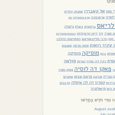
נקו
אל קאבררו
י מות
אמנות יהודית
לוסיה
ארחנטינה
ארס פואטיקה
בא
לריאס
גיטרה
בראשית
בשלח
ש ספרד
דוד
דייגו קרא(ס)קו
הומוסקסואליות
קוק
הרבי מליובאוויטש
התחדשות ההלכה
ו עיניך רואות
חוסה מרסה
טאנגוס
מוסיקה
מוסיקה
טיטו
כרמן
סולאה
סית
ניניו דה-פורה
נצרות
פאקו דה לוסיה
פאקו ספרו
ר
 פנייה
פרשת שבוע
פנדנגו
צוענים
קמרון דה לה איסלה
יירוס
קרבנות
תיאולוגיה
 הים
ָה מִדֵּי חֹדֶשׁ בְּחָדְשׁוֹ
August 202
July 202