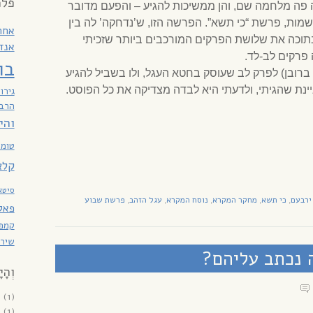
פלמ
ה מלחמה שם, והן ממשיכות להגיע – והפעם מדובר
ות, פרשת “כי תשא”. הפרשה הזו, ש’נדחקה’ לה בין
אחר
בתוכה את שלושת הפרקים המורכבים ביותר שזכיתי
אנד
פרקים לב-לד.
בו
ברובן) לפרק לב שעוסק בחטא העגל, ולו בשביל להגיע
ינת שהגיתי, ולדעתי היא לבדה מצדיקה את כל הפוסט.
גירו
הרב 
והי
טומא
קלא
סיטא
ירבעם
כי תשא
מחקר המקרא
נוסח המקרא
עגל הזהב
פרשת שבוע
,
,
,
,
,
פאקו
קמפנ
שירת
 נכתב עליהם?
וְהָי
6
(1)
6
(1)