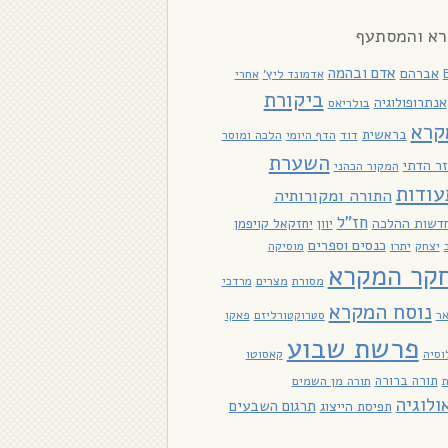
א והמסתעף
אדם ובהמה
אברהם
אדמונד ליץ'
אחרי
ביקורת
אנתרופולוגיה
בולריאס
קרא
בראשית
דוד
הלכה ומוסר
הדף היומי
השערת
ר הדתי
המקור הכהני
עודות
התורה ומקורותיה
חז"ל
דשות ההלכה
יוון
יחזקאל קויפמן
כנסים וספרים
יתרו
יצחק
מוסיקה
קר המקרא
מסורת
מצרים
מרדכי
נוסח המקרא
אר
סטרוקטורליזם
פאקו
פרשת שבוע
וסיה
קאסוטו
תורה ברורה
תורה מן השמים
ולוגיה
תרגום השבעים
תפיסת הייצוג