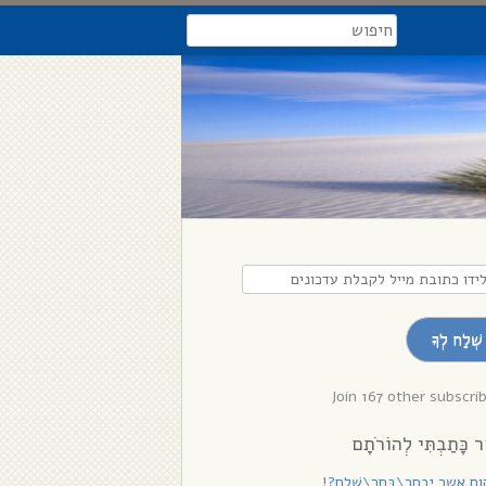
search
דו
בת
שְׁלַח לְךָ
לת
נים
Join 167 other subscri
ר כָּתַבְתִּי לְהוֹרֹתָם
ם אשר יִבְחַר\בָּחַר\שָׁלֵם?!