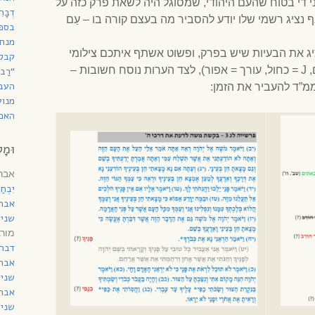
 די בטוח שהעם היהודי, שמסוגל היה לשאת פרק כזה על
דְבָ
 נציג רשמי שלו יודע להסביר מה בעצם קורה בו – עַם
בספר
מנחת
ציג את הבעיות שיש בפרק, ופשוט אשתף איתכם צילומי
קבל
מסך של החלוקה למקורות (E = חום, J = כחול, עורך = אפור), לצד הערות נוסח חשובות –
“רַב
העב
מ”ד להעביר את הזמן:
מנוע
האם 
וּמָל
אברה
יִבְח
אבר
שני 
מורג
דברי
אבר
שני 
אבר
שני 