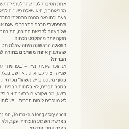
אחת הסיבות לכך שהחלטתי להתעמק
מקרא\תנ”ך, היא שאלה פשוטה לכא
פעם וכתוצאה ממנה התחלתי להרהר
ולהפתעתי הרבה התברר לי שגם אח
של האזנה לקריאת התורה, התורה “של
חזקה יותר מהטקסט הכתוב.
השאלה הראשונה היתה שאלת תם ש
שהתעניין
איפה מופיעים בתורה לר
הברית?
אני זוכר שעניתי מייד – “בפרשת ית
שנייה רצתי לבדוק ו… אין שם בכלל 
בסוף משפטים יש משהו!” נזכרתי ו…
בספר הברית, לא בלוחות הברית. “ו
תשא, מה שקוראים בתענית ציבור!” 
לא מוזכרים לוחות הברית – יש לוחות
בפרשת השבוע הנוכחית, עקב, ולא ז
בפרק אחד, פרק ט: