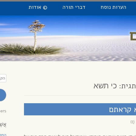
הערות נוסח
דברי תורה
© אודות
הקלי
כתו
גית:
כי תשא
מייל
לקב
עדכו
 קראתם
bers
אֲשֶׁ
המקו