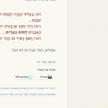
(ט) בַּעֲלֹתִי הָהָרָה לָקַחַת ל
עִמָּכֶם…
(יא) וַיְהִי מִקֵּץ אַרְבָּעִים יוֹ
הָאֲבָנִים
לֻחוֹת הַבְּרִית
…
(טו) וָאֵפֶן וָאֵרֵד מִן הָהָר וְהָ
מפליא, לא? אבל זה לא הכל.
קראו עוד
⇐
שַׁלְּחוּ אֶת לַחְמִי!
WhatsApp
Email
מקרא
ביקורת המקרא
השערת ה
קטגוריות
|
תגיות
,
משפטים
נוסח המקרא
ספר הברית
עשר הדברות
,
,
,