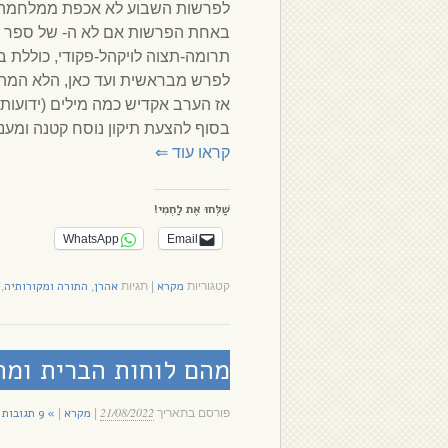
לפרשות השבוע לא אכפת ממלחמה פ
באחת הפרשות אם לא ה- של ספר שמ
תרומה-תצוה לויקהל-פקודי, כוללת 
לפרש מבראשית ועד כאן, הלא המה 
אז הערב אקדיש כמה מילים (ידועות 
בסוף להצעת תיקון נוסח קטנה ומעני
קראו עוד
⇐
שַׁלְּחוּ אֶת לַחְמִי!
WhatsApp
Email
מקרא
אהרן
התורה ומקורותיה
קטגוריות
|
תגיות
,
,
מהם לוחות הברית ומה
21/08/2022
מקרא
» 9 תגובות
פורסם בתאריך
|
|