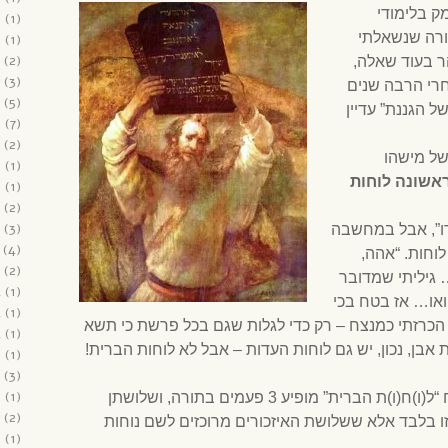
 בלימודי
6
(1)
ורה שנשאלתי
6
(1)
(2)
 בעוד שאלה,
(3)
רי הרבה שנים
(5)
 הגננת” עדיין
6
(7)
(2)
ל מישהו
5
(1)
אשונה לוחות
5
(1)
(2)
(3)
רו”, אבל במחשבה
(4)
לוחות. “אהה,
(2)
 גיליתי שמדובר
4
(1)
ואו… אז בטח בכי
4
(1)
הכרזתי כמנצח – רק כדי לגלות שגם בכל פרשת כי תשא
4
(1)
 אבן, נכון, יש גם לוחות העדות – אבל לא לוחות הברית!
3
(1)
(3)
3
(1)
To make a long story short, המונח “ל(ו)ח(ו)ת הברית” מופיע 3 פעמים בתורה, ושלושתן
(2)
ו בלבד אלא ששלושת האיזכורים מרוכזים לשם נוחות
2
(1)