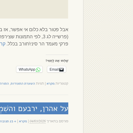
אבל פטור בלא כלום אי אפשר, אז 
(פרשייה לג 3, לפי התמונ
פרקי מעמד הר סיני\חורב בכלל.
קרא
שַׁלְּחוּ אֶת לַחְמִי!
WhatsApp
Email
מקרא
השערת התעודות
התורה 
קטגוריות
|
תגיות
,
על אהרן, ירבעם והשִׁמְ
04/03/2026
מקרא
» 23 תגובות
פורסם בתאריך
|
|