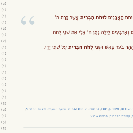
(2)
2
(1)
1
(1)
וּחֹת הָאֲבָנִים
לוּחֹת הַבְּרִית
אֲשֶׁר כָּרַת ה’
1
(1)
(2)
ם וְאַרְבָּעִים לָיְלָה נָתַן ה’ אֵלַי אֶת שְׁנֵי לֻחֹת
1
(1)
(2)
הָר בֹּעֵר בָּאֵשׁ וּשְׁנֵי
לֻחֹת הַבְּרִית
עַל שְׁתֵּי יָדָי.
1
(1)
0
(1)
0
(1)
0
(1)
0
(1)
0
(1)
0
(1)
0
(1)
0
(1)
(2)
תעודות
ואתחנן
יתרו
כי תשא
לוחות הברית
מחקר המקרא
מעמד הר סיני
(2)
,
,
,
,
,
,
,
9
(1)
עשרת הדברים
פרשת שבוע
,
,
(3)
(2)