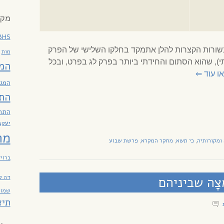
מקר
BHS
בשורות הקצרות להלן אתמקד בחלקו השלישי של הפרק
מות
ות שצירפתי), שהוא הסתום והחידתי ביותר בפרק לג בפרט, ובכל
המ
ו עוד
⇐
המגז
הת
התח
יעקב
מח
ומקורותיה
כי תשא
מחקר המקרא
פרשת שבוע
,
,
,
ברוי
דה ל
צָה שביניהם
שמות
תיא