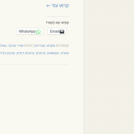
קראו עוד
⇐
שַׁלְּחוּ אֶת לַחְמִי!
WhatsApp
Email
מקרא
עבריוּת
אורי שרקי
גאול
קטגוריות
,
|
תגיות
,
משיח
עצמאות
ציונות
ציונות דתית
קיבוץ גלוי
,
,
,
,