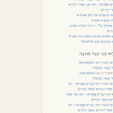
רִים אֲחָדִים – על שני ספרי דברים
 דברים
 הנסכים של דתן ואבירם
ה עוקרת מקרא
 מְחוֹלֵל כֹּל” – דברי תורה מארץ
רים
 חיפוש הערות נוסח לכל התנ”ך
הכהנים עשו מילואים?
ְאוּ פְנֵי תֵבֵל תְּגוּבָה
ם העברי
on
המקום אשר
ַר\בָּחַר\שָׁלֵם?!
on
המקום אשר
ם דיין
ַר\בָּחַר\שָׁלֵם?!
ם העברי
on
דְבָרִים אֲחָדִים – על
ספרי דברים בספר דברים
on
דְבָרִים אֲחָדִים – על שני ספרי
ם בספר דברים
ם העברי
on
דְבָרִים אֲחָדִים – על
ספרי דברים בספר דברים