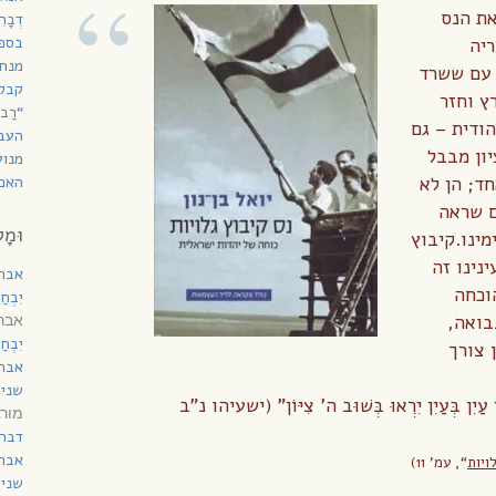
את הנס
דְבָ
בספר
ריה
מנחת
 עם ששרד
קבל
ץ וחזר
“רַב
ודית – גם
העב
יון מבבל
מנוע
ד; הן לא
האם 
דם שראה
וּמָל
ינו.קיבוץ
נינו זה
אבר
וכחה
יִבְח
בואה,
אברה
יִבְח
 צורך
אבר
שני 
ן בְּעַיִן יִרְאוּ בְּשׁוּב ה’ צִיּוֹן” (ישעיהו נ”ב
מורג
דברי
אבר
ויות
“, עמ’ 11)
שני 