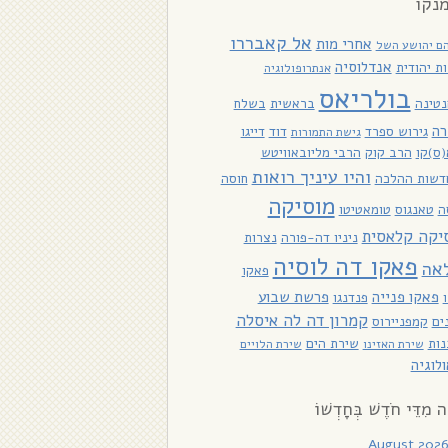
נקו
אל קאבררו
אחרי מות
ם יהושע השל
אנדלוסיה
ת יהודית
אנתרופולוגיה
בולריאס
טינה
בראשית
בשלח
רה
גירוש ספרד
דוד
דייגו
גישת התמורות
ס)קו
הרב קוק
הרבי מליובאוויטש
והיו עיניך רואות
דשות ההלכה
חוסה
מוסיקה
ה
טאנגוס
טומאטיטו
יקה קלאסית
ניניו דה-פורה
נצרות
פאקו דה לוסיה
אה
פאקו
פאקו פנייה
פרשת שבוע
פנדנגו
קמרון דה לה איסלה
ים
קמפניירוס
ות
שירת הים
שירת האזינו
שירת הלויים
לוגיה
ָה מִדֵּי חֹדֶשׁ בְּחָדְשׁוֹ
August 202