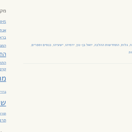
מקר
BHS
אנתר
ברא
ה
גלות
התחדשות ההלכה
יואל בן-נון
ירמיהו
ישעיהו
כנסים וספרים
,
,
,
,
,
,
,
המגז
ות
הת
התח
קויפ
מח
ברוי
שב
תורה
תרג