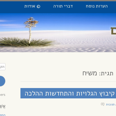
הערות נוסח
דברי תורה
© אודות
הקלי
כתו
תגית:
משיח
מייל
לקב
עדכו
 קיבוץ הגלויות והתחדשות ההלכה
bers
אֲשֶׁ
המקו