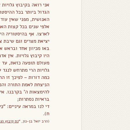
אני רואה בקיבוץ גלויות 
הגדול ביותר בכל ההיסטו
האנושית, מפני שאין עוד
אלפי שנים בכל קצות האר
לארצו. אף בהיסטוריה היה
יציאת מצרים וגם שיבת צ
באו מכיוון אחד ובראש אח
היו קיבוץ גלויות. אין א
מעולם תופעה כזאת, עד ימ
גלויות הרי מתרחש לנגד עי
כמה דורות – לפיכך זו הה
הניצחת לאמת התורה והנ
להימצאות ה’ בקרבנו. אין
בראיות נסתרות;
די לנו במראה עיניים: “כִּי עַיִ
ח).
(הרב יואל בן-נון, “
נס קיבוץ הגל