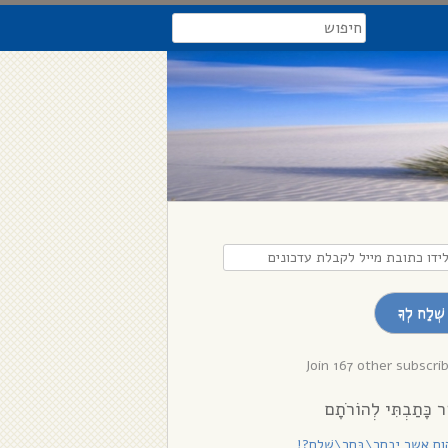
search
דו
בת
שְׁלַח לְךָ
לת
נים
Join 167 other subscri
ר כָּתַבְתִּי לְהוֹרֹתָם
ם אשר יִבְחַר\בָּחַר\שָׁלֵם?!