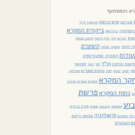
א והמסתעף
אדם ובהמה
אברהם
אדמונד ליץ'
ביקורת המקרא
ופולוגיה
בולריאס
שית
דוד
הלכה ומוסר
דברים
הדף היומי
השערת
ר הדתי
המקור הכהני
עודות
התורה ומקורותיה
חז"ל
דשות ההלכה
יוון
יחזקאל
יוסף
כנסים וספרים
מן
יעקב
יתרו
יצחק
מוסיקה
קר המקרא
מסורת
מצרים
מרדכי
פרשת
נוסח המקרא
אר
וע
תורה ברורה
קאסוטו
קרבנות
שמות
תיאולוגיה
תפיסת הייצוג
 מן השמים
ום השבעים