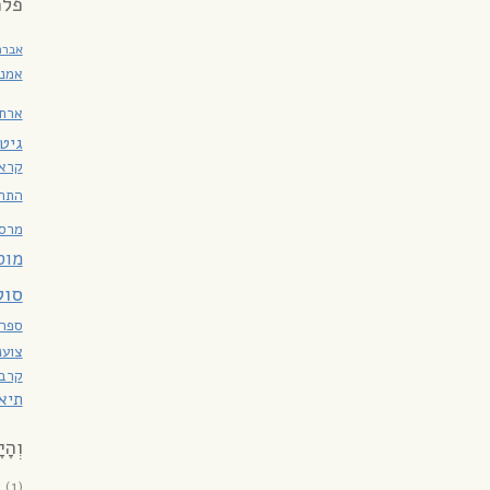
פלמ
אברה
אמנו
ארחנ
גיט
קרא(
התח
מרס
מוס
סול
ספרו
צוענ
קרבנ
תיאו
וְהָי
6
(1)