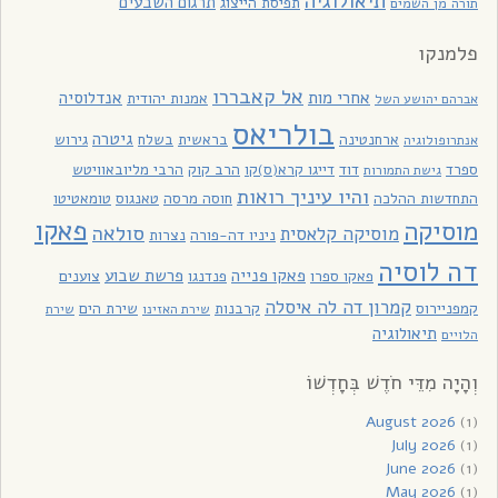
תיאולוגיה
תרגום השבעים
תפיסת הייצוג
תורה מן השמים
פלמנקו
אל קאבררו
אחרי מות
אנדלוסיה
אמנות יהודית
אברהם יהושע השל
בולריאס
גיטרה
ארחנטינה
בראשית
בשלח
גירוש
אנתרופולוגיה
ספרד
דוד
דייגו קרא(ס)קו
הרב קוק
הרבי מליובאוויטש
גישת התמורות
והיו עיניך רואות
התחדשות ההלכה
חוסה מרסה
טאנגוס
טומאטיטו
פאקו
מוסיקה
סולאה
מוסיקה קלאסית
ניניו דה-פורה
נצרות
דה לוסיה
פאקו פנייה
פרשת שבוע
פאקו ספרו
פנדנגו
צוענים
קמרון דה לה איסלה
קמפניירוס
קרבנות
שירת הים
שירת האזינו
שירת
תיאולוגיה
הלויים
וְהָיָה מִדֵּי חֹדֶשׁ בְּחָדְשׁוֹ
August 2026
(1)
July 2026
(1)
June 2026
(1)
May 2026
(1)