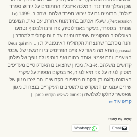
שכן המלך פרדיננד והמלכה איזבלה החתומים על גירוש ספרד
“שלנו”, חתומים גם על גירוש ספרד שלהם, שחל ב- 1499
(La
, שעליו אכתוב בהזדמנות אחרת. עם זאת, הצוענים
Percecusion)
שנותרו בספרד, בעיקר באנדלוסיה, פרו ורבו ולבסוף נטמעו
באוכלוסיה המקומית שהיתה והינה עד היום קתולית למהדרין.
והנה מסתבר שהנצרות הקתולית האינפנטילית
(!…Deus qui mihi
התאימה מאוד לאופיים הפרימיטיבי והרגשני של שבטי
ignoscat)
הצוענים, והם אימצו אותה בחום ואף הוסיפו לה נופך של פולחן
קדושים משלהם. א-ב-ל, מכיוון שהצוענים האנדלוסיים מעדיפים
מוסיקולוגיה על פני תיאולוגיה, אז במקום הטפות על עיקרי
האמונה (דוֹגמות) ולקחים מסיפורי הקדושים, הם יצרו מגוון של
שירים עממיים המוקדשים למוטיבים העיקריים בנצרות, מגוון
שאפשר לחלקו לשלושה
(כמחווה לשילוש הקדוש כמובן :)
קראו עוד
⇐
שַׁלְּחוּ אֶת לַחְמִי!
WhatsApp
Email