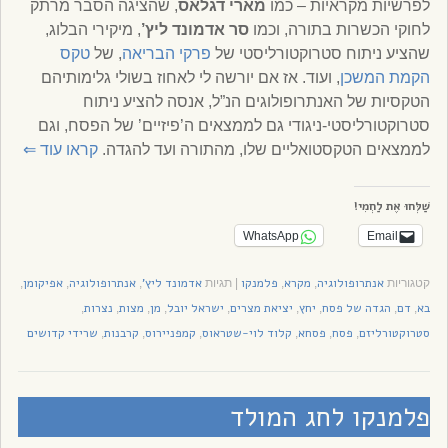
לפרשיות מקראיות – כמו
מארי דגלאס
, שהציגה הסבר מרתק
לחוקי הכשרות בתורה, וכמו
סר אדמונד ליץ’
, מיקירי הבלוג,
שהציע ניתוח סטרוקטורליסטי של
פרקי הבריאה
, של
טקס
הקמת המשכן
, ועוד. אז אם יורשה לי לאחוז בשולי גלימותיהם
הטקסיות של האנתרופולוגים הנ”ל, אנסה להציע ניתוח
סטרוקטורליסטי-ניגודי גם לממצאים ה’פיזיים’ של הפסח, וגם
לממצאים הטקסטואליים שלו, מהתורה ועד להגדה.
קראו עוד
⇐
שַׁלְּחוּ אֶת לַחְמִי!
WhatsApp
Email
אנתרופולוגיה
מקרא
פלמנקו
אדמונד ליץ'
אנתרופולוגיה
אפיקומן
קטגוריות
,
,
|
תגיות
,
,
,
בא
דם
הגדה של פסח
יחץ
יציאת מצרים
ישראל יובל
מן
מצות
נצרות
,
,
,
,
,
,
,
,
,
סטרוקטורליזם
פסח
פסחא
קלוד לוי-שטראוס
קמפניירוס
קרבנות
שרידי קדושים
,
,
,
,
,
,
פלמנקו לחג המולד