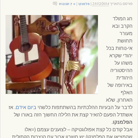
23/12/2014
פלמנקו
» 7 תגובות
פורסם בתאריך
|
|
חג המולד
הקרב ובא
מעורר
תחושת
אי-נוחות בכל
יהודי שקרא
משהו על
ההיסטוריה
היהודית
באירופה של
האלף
האחרון, שלא
לדבר על הבעיות ההלכתיות בהשתתפות כלשהי
ביום אידם
. אז
אשתדל הפעם להאיר קצת את הלילה החשוך הזה באורו של
הפלמנקו
.
אבל קודם כל קצת אפולוגטיקה – לצוענים עצמם (=אלו
שהמציאו את הפלמנקו) יש חשבון ארוך עם הנצרות הקתולית,