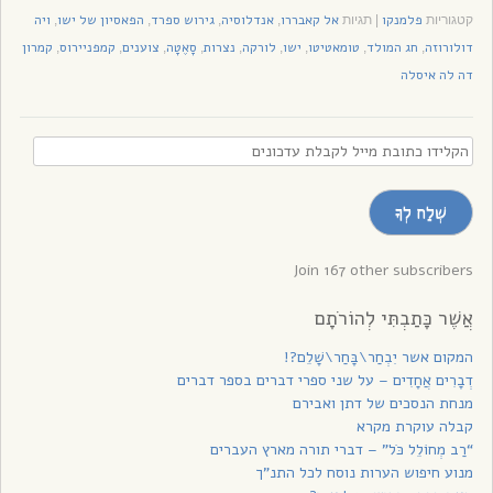
פלמנקו
אל קאבררו
אנדלוסיה
גירוש ספרד
הפאסיון של ישו
ויה
קטגוריות
|
תגיות
,
,
,
,
דולורוזה
חג המולד
טומאטיטו
ישו
לורקה
נצרות
סָאֶטָה
צוענים
קמפניירוס
קמרון
,
,
,
,
,
,
,
,
,
דה לה איסלה
הקלידו
כתובת
מייל
שְׁלַח לְךָ
לקבלת
עדכונים
Join 167 other subscribers
אֲשֶׁר כָּתַבְתִּי לְהוֹרֹתָם
המקום אשר יִבְחַר\בָּחַר\שָׁלֵם?!
דְבָרִים אֲחָדִים – על שני ספרי דברים בספר דברים
מנחת הנסכים של דתן ואבירם
קבלה עוקרת מקרא
“רַב מְחוֹלֵל כֹּל” – דברי תורה מארץ העברים
מנוע חיפוש הערות נוסח לכל התנ”ך