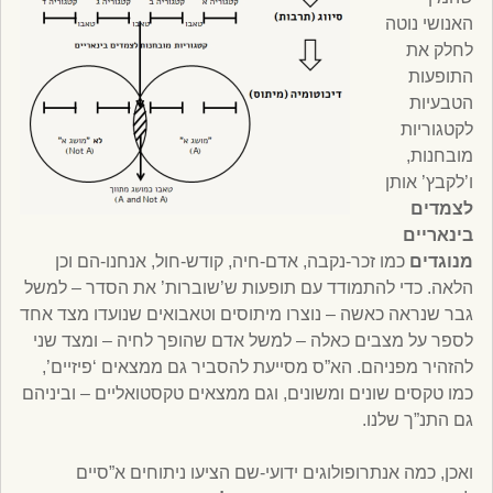
האנושי נוטה
לחלק את
התופעות
הטבעיות
לקטגוריות
מובחנות,
ו’לקבץ’ אותן
לצמדים
בינאריים
מנוגדים
כמו זכר-נקבה, אדם-חיה, קודש-חול, אנחנו-הם וכן
הלאה. כדי להתמודד עם תופעות ש’שוברות’ את הסדר – למשל
גבר שנראה כאשה – נוצרו מיתוסים וטאבואים שנועדו מצד אחד
לספר על מצבים כאלה – למשל אדם שהופך לחיה – ומצד שני
להזהיר מפניהם. הא”ס מסייעת להסביר גם ממצאים ‘פיזיים’,
כמו טקסים שונים ומשונים, וגם ממצאים טקסטואליים – וביניהם
גם התנ”ך שלנו.
ואכן, כמה אנתרופולוגים ידועי-שם הציעו ניתוחים א”סיים