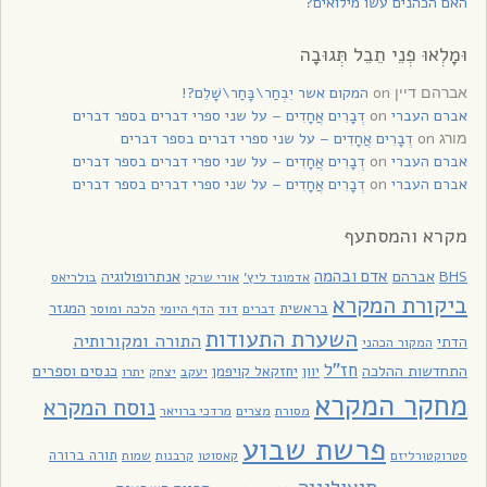
האם הכהנים עשו מילואים?
וּמָלְאוּ פְנֵי תֵבֵל תְּגוּבָה
on
המקום אשר יִבְחַר\בָּחַר\שָׁלֵם?!
אברהם דיין
אברם העברי
on
דְבָרִים אֲחָדִים – על שני ספרי דברים בספר דברים
on
דְבָרִים אֲחָדִים – על שני ספרי דברים בספר דברים
מורג
אברם העברי
on
דְבָרִים אֲחָדִים – על שני ספרי דברים בספר דברים
אברם העברי
on
דְבָרִים אֲחָדִים – על שני ספרי דברים בספר דברים
מקרא והמסתעף
אדם ובהמה
BHS
אברהם
אנתרופולוגיה
בולריאס
אדמונד ליץ'
אורי שרקי
ביקורת המקרא
בראשית
המגזר
דוד
הלכה ומוסר
דברים
הדף היומי
השערת התעודות
התורה ומקורותיה
הדתי
המקור הכהני
חז"ל
כנסים וספרים
התחדשות ההלכה
יוון
יחזקאל קויפמן
יעקב
יתרו
יצחק
מחקר המקרא
נוסח המקרא
מסורת
מצרים
מרדכי ברויאר
פרשת שבוע
תורה ברורה
סטרוקטורליזם
קאסוטו
קרבנות
שמות