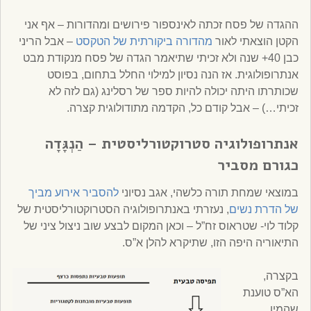
ההגדה של פסח זכתה לאינספור פירושים ומהדורות – אף אני
הקטן הוצאתי לאור
מהדורה ביקורתית של הטקסט
– אבל הריני
כבן 40+ שנה ולא זכיתי שתיאמר הגדה של פסח מנקודת מבט
אנתרופולוגית. אז הנה נסיון למילוי החלל בתחום, בפוסט
שכותרתו היתה יכולה להיות ספר של רסלינג (גם לזה לא
זכיתי…) – אבל קודם כל, הקדמה מתודולוגית קצרה.
אנתרופולוגיה סטרוקטורליסטית –
הַנְגָּדָה
כגורם מסביר
במוצאי שמחת תורה כלשהי, אגב נסיוני
להסביר אירוע מביך
של הדרת נשים
, נעזרתי באנתרופולוגיה הסטרוקטורליסטית של
קלוד לוי- שטראוס זח”ל – וכאן המקום לבצע שוב ניצול ציני של
התיאוריה היפה הזו, שתיקרא להלן א”ס.
בקצרה,
הא”ס טוענת
שהמין