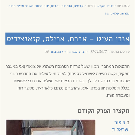
יוונית
מקרא
אקדמיה
הומרוס
יהדות
יוון
מוסר
משבר מדעי הרוח
קטגוריות
,
|
תגיות
,
,
,
,
,
,
נצרות
קלאסיקה
,
אנֹכי העיט – אברם, אכילס, קזאנצידיס
17/11/2017
יוונית
מקרא
» 3 תגובות
פורסם בתאריך
|
,
|
התנצלות המחבר: מכיוון שעול טרדות הפרנסה השתרג על צווארי (אני במעבר
תפקיד, וקשה חפיפה לישראל כספחת) לא זכיתי להשלים את המדרש היווני
שפצחתי בו בפרשת לך-לך. בשורות הבאות אני משלים את חובי לאנושות
בכלל ולמלכות יוון בפרט, אלא שהדברים נכתבו כלאחר-יד, מקוצר רוח
ומעבודה קשה.
תקציר הפרק הקודם
ב’
ציפור
ישראלית