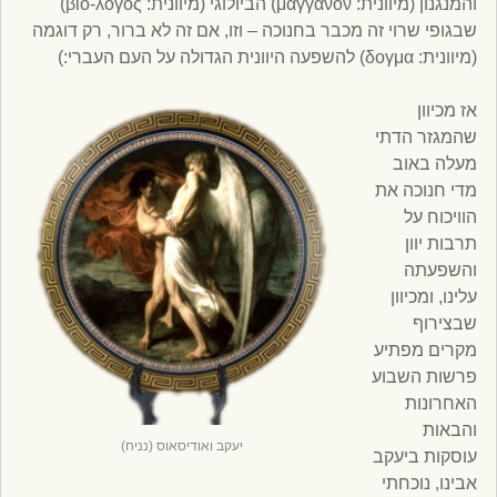
והמנגנון (מיוונית: μάγγανον) הביולוגי (מיוונית: βίο-λόγος)
שבגופי שרוי זה מכבר בחנוכה – וזו, אם זה לא ברור, רק דוגמה
(מיוונית: δογμα) להשפעה היוונית הגדולה על העם העברי:)
אז מכיוון
שהמגזר הדתי
מעלה באוב
מדי חנוכה את
הוויכוח על
תרבות יוון
והשפעתה
עלינו, ומכיוון
שבצירוף
מקרים מפתיע
פרשות השבוע
האחרונות
והבאות
יעקב ואודיסאוס (נניח)
עוסקות ביעקב
אבינו, נוכחתי