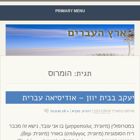
PRIMARY MENU
Skip to content
ארץ העברים
תגית:
הומרוס
יעקב בבית יוון – אודיסיאה עברית
22/11/2018
יוונית
מקרא
» 28 תגובות
פורסם בתאריך
|
,
|
במטרופולין (מיוונית: μητροπολις) בו אני עובד, נישא זה מכבר
ריח הסופגניות (מיוונית: σπόγγος) באוויר (מיוונית: ἄηρ),