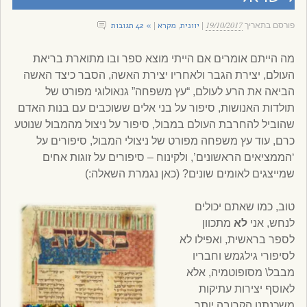
19/10/2017
יוונית
מקרא
» 42 תגובות
פורסם בתאריך
|
,
|
מה הייתם אומרים אם הייתי מוצא ספר ובו מתוארת בריאת
העולם, יצירת הגבר ולאחריו יצירת האשה, הסבר כיצד האשה
הביאה את הרע לעולם, “עץ משפחה” גנאולוגי מפורט של
תולדות האנושות, סיפור על בני אלים ששוכבים עם בנות האדם
שהוביל להחרבת העולם במבול, סיפור על ניצול מהמבול שנוטע
כרם, עוד עץ משפחה מפורט של ניצולי המבול, סיפורים על
‘הממציאים הראשונים’, ולקינוח – סיפורים על זוגות אחים
שמייצגים לאומים שונים? (כאן נגמרת השאלה:)
טוב, כמו שאתם יכולים
לנחש, אני
לא
מתכוון
לספר בראשית, ואפילו לא
לסיפורי גילגמש וחבריו
מבבל\ מסופוטמיה, אלא
לאוסף יצירות עתיקות
משכנתנו הקרובה יותר,