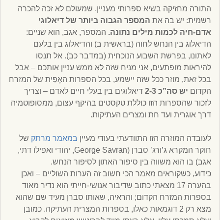
התורה מחזיקה בשיא ספרותי מעניין, שמעולם לא זכה להכרה
רשמית: יש בה את
המספר הגבוה ביותר של דיאלוגי
אדם-חיה לכמות מילים נתונה.
המספר, אגב, הוא שניים:
הדיאלוג בין הנחש לחוה (בראשית ב) והדיאלוג בין בלעם
לאתונו, בפרשת השבוע הנוכחית (במדבר כב). אל תנסו
להיראות מופתעים, אני מניח שזה לא ממש עניין אותכם – אבל
בכל זאת, מוזר ככל שזה יישמע, בכל הספרות האֶפִּית של המזרח
הקדום
יש סה”כ 2-3
דיאלוגים בין בעלי חיים לאדם – וצריך
לזכור שהספרות הזו כוללת טקסטים בהיקף עצום, ממסופוטמיה
דרך אוגרית ועד חת ומצרים העתיקות.
לעובדה המוזרה הזו התוודעתי בעודי מעיין
במאמר מרתק
של
חוקר המקרא ג’ורג’ סברן (George Savran, יהודי ואפילו דתי,
אגב) בו הוא משווה בין סיפור האתון לסיפור הנחש.
כידוע, כשקוראים מאמר הכי חשוב זה הערות השוליים – ואכן
בהערה 17 מצאתי כתוב שדיבור אנושי-חייתי הוא נדיר מאוד
בספרות המזרח הקדום; והראיה, שאותו סברן מעיד שם שהוא
מצא רק 2 דוגמאות כאלו, בספרות המצרית העתיקה. כמובן