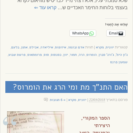
שלא סמכתי עליו, אלא רצתי מייד לבריטיש מוזיאום לקרוא
בעצמי בלוחות החימר האכדיים ש…
קראו עוד
⇐
שַׁלְּחוּ אֶת לַחְמִי!
WhatsApp
Email
יוונית
מקרא
אדם ובהמה
איזופוס
איליאדה
אכילס
אתון
בלעם
קטגוריות
,
|
תגיות
,
,
,
,
,
,
ג'ון הית'
ג'ורג' סברן
הומרוס
הרה
חמור
יוון
כסנתוס
סוס
פרומתאוס
פרשת שבוע
,
,
,
,
,
,
,
,
,
,
שמעון פרנס
האם התנ”ך מת ומי הרג את הומרוס?
22/03/2018
יוונית
מקרא
» 6 תגובות
פורסם בתאריך
|
,
|
הספר המקורי,
היצירתי
והמנומק-היטב