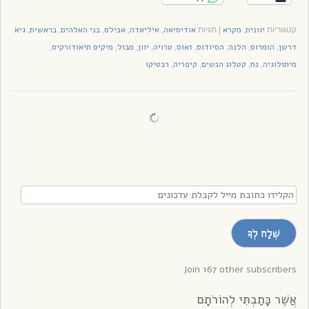
יוונית
מקרא
אודיסיאה
איליאדה
אכילס
בני האלהים
בראשית
גיא
קטגוריות
,
|
תגיות
,
,
,
,
,
דרשן
הומרוס
הלנה
הסיודוס
זאוס
טרויה
יוון
מבול
מיקיס תיאודורקיס
,
,
,
,
,
,
,
,
,
מיתולוגיה
נח
קטלוג הנשים
קיפריה
רבטיקו
,
,
,
,
הקלידו
כתובת
מייל
שְׁלַח לְךָ
לקבלת
עדכונים
Join 167 other subscribers
אֲשֶׁר כָּתַבְתִּי לְהוֹרֹתָם