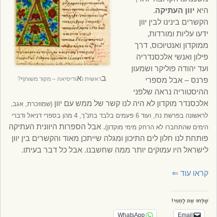
היא
יוון העתיקה
.
הקשרים בינינו לבין יוון
ידעו עליות ומורדות,
ממוקדון ואנטיוכוס, דרך
פילון ואנשי אלכסנדריה
ועד יהודה פוליקר ושמעון
ב
א
ראשית ו
ודיסיאה – מקור משותף?
פרנס – אבל מספרי
ההיסטוריה נראה שלפני
אלכסנדר מוקדון לא היה לנו קשר של ממש עם יוון
(שמוזכרת, אגב,
לראשונה בפרשת נח, ועוד 6 פעמים בלבד בתנ”ך, 4 מהן בספרי דניאל ודברי
. אבל הספרות היוונית העתיקה
הימים שהתחברו לא הרחק מימי מוקדון)
פותחת לנו חלון לים התיכון ומגלה שייתכן מאוד והקשרים בין יוון
לישראל היו עמוקים יותר ממה שחשבנו. אבל כל דבר בעיתו.
קראו עוד
⇐
שַׁלְּחוּ אֶת לַחְמִי!
WhatsApp
Email