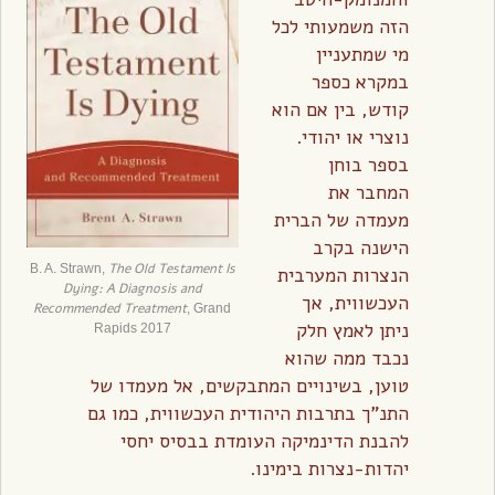
הזה משמעותי לכל
מי שמתעניין
במקרא כספר
קודש, בין אם הוא
נוצרי או יהודי.
בספר בוחן
המחבר את
מעמדה של הברית
הישנה בקרב
The Old Testament Is
B. A. Strawn,
הנצרות המערבית
Dying: A Diagnosis and
העכשווית, אך
Recommended Treatment
, Grand
ניתן לאמץ חלק
Rapids 2017
נכבד ממה שהוא
טוען, בשינויים המתבקשים, אל מעמדו של
התנ”ך בתרבות היהודית העכשווית, כמו גם
להבנת הדינמיקה העומדת בבסיס יחסי
יהדות-נצרות בימינו.