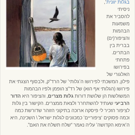
בגלות יוונית
‘,
ניסיתי
להסביר את
משמעות
הבהמות
והציפור(ים)
בברית בין
הבתרים.
פתחתי
בפירושו
האלגורי של
פילון, המשכתי לפירושו ה’גלותי’ של הרד”ק, ולבסוף הצגתי את
פירושו (הגלותי אף הוא) של רד”צ הופמן ולפיו הבהמות
המשולשות הן שלושת דורות
גלות מצרים
, והציפור היא
הדור
הרביעי
שעתיד להשתחרר ולצאת ממצרים. הקישור בין גלות
לציפור הזכיר לי פיסקה ארוכה בתיקוני הזוהר שדורשת כמה
וכמה פסוקים ‘ציפוריים’ כמכוונים לגלות ישראל \ השכינה, היא
ה’אימא הקדושה’ עליה נאמר “שלח תשלח את האם”.