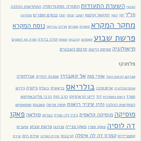
השערת התעודות
התורה ומקורותיה
התחדשות ההלכה
הכהני
חז"ל
כנסים וספרים
יוון
יחזקאל קויפמן
יעקב
יתרו
יוסף
יצחק
מוסיקה
מחקר המקרא
נוסח המקרא
מסורת
מצרים
מרדכי ברויאר
פרשת שבוע
תורה ברורה
תורה מן השמים
קאסוטו
קרבנות
שמות
תיאולוגיה
תרגום השבעים
תפיסת הייצוג
פלמנקו
אל קאבררו
אחרי מות
אנדלוסיה
אמנות יהודית
אברהם יהושע השל
בולריאס
גיטרה
ארחנטינה
בראשית
בשלח
גירוש
אנתרופולוגיה
ספרד
דוד
דייגו קרא(ס)קו
הרב קוק
הרבי מליובאוויטש
גישת התמורות
והיו עיניך רואות
התחדשות ההלכה
חוסה מרסה
טאנגוס
טומאטיטו
פאקו
מוסיקה
סולאה
מוסיקה קלאסית
ניניו דה-פורה
נצרות
דה לוסיה
פאקו פנייה
פרשת שבוע
פאקו ספרו
פנדנגו
צוענים
קמרון דה לה איסלה
קמפניירוס
קרבנות
שירת הים
שירת האזינו
שירת