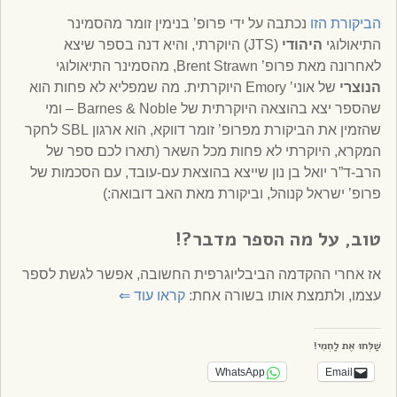
הביקורת הזו
נכתבה על ידי פרופ’ בנימין זומר מהסמינר
התיאולוגי
היהודי
(JTS) היוקרתי, והיא דנה בספר שיצא
לאחרונה מאת פרופ’ Brent Strawn, מהסמינר התיאולוגי
הנוצרי
של אוני’ Emory היוקרתית. מה שמפליא לא פחות הוא
שהספר יצא בהוצאה היוקרתית של Barnes & Noble – ומי
שהזמין את הביקורת מפרופ’ זומר דווקא, הוא ארגון SBL לחקר
המקרא, היוקרתי לא פחות מכל השאר (תארו לכם ספר של
הרב-ד”ר יואל בן נון שייצא בהוצאת עם-עובד, עם הסכמות של
פרופ’ ישראל קנוהל, וביקורת מאת האב דובואה:)
טוב, על מה הספר מדבר?!
אז אחרי ההקדמה הביבליוגרפית החשובה, אפשר לגשת לספר
עצמו, ולתמצת אותו בשורה אחת:
קראו עוד
⇐
שַׁלְּחוּ אֶת לַחְמִי!
WhatsApp
Email