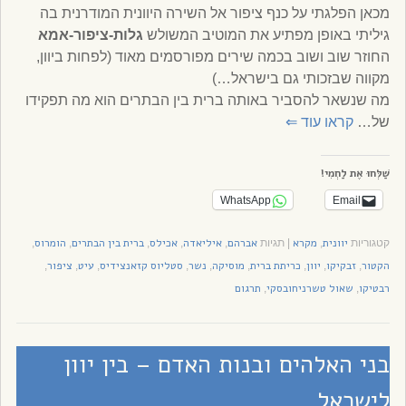
מכאן הפלגתי על כנף ציפור אל השירה היוונית המודרנית בה
גיליתי באופן מפתיע את המוטיב המשולש
גלות-ציפור-אמא
החוזר שוב ושוב בכמה שירים מפורסמים מאוד (לפחות ביוון,
מקווה שבזכותי גם בישראל…)
מה שנשאר להסביר באותה ברית בין הבתרים הוא מה תפקידו
של…
קראו עוד
⇐
שַׁלְּחוּ אֶת לַחְמִי!
WhatsApp
Email
יוונית
מקרא
אברהם
איליאדה
אכילס
ברית בין הבתרים
הומרוס
קטגוריות
,
|
תגיות
,
,
,
,
,
הקטור
זבקיקו
יוון
כריתת ברית
מוסיקה
נשר
סטליוס קזאנצידיס
עיט
ציפור
,
,
,
,
,
,
,
,
,
רבטיקו
שאול טשרניחובסקי
תרגום
,
,
בני האלהים ובנות האדם – בין יוון
לישראל