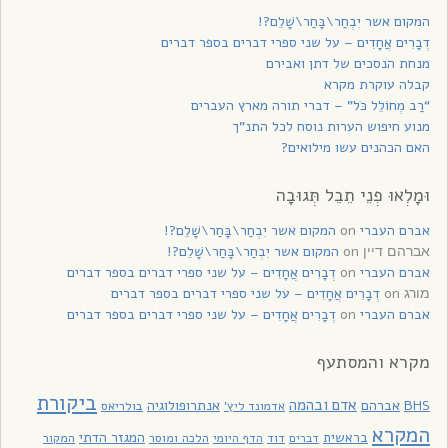
המקום אשר יִבְחַר\בָּחַר\שָׁלֵם?!
דְבָרִים אֲחָדִים – על שני ספרי דברים בספר דברים
מנחת הנסכים של דתן ואבירם
קבלה עוקרת מקרא
“רַב מְחוֹלֵל כֹּל” – דברי תורה מארץ העברים
מנוע חיפוש הערות נוסח לכל התנ”ך
האם הכהנים עשו מילואים?
וּמָלְאוּ פְנֵי תֵבֵל תְּגוּבָה
אברם העברי
on
המקום אשר יִבְחַר\בָּחַר\שָׁלֵם?!
on
המקום אשר יִבְחַר\בָּחַר\שָׁלֵם?!
אברהם דיין
אברם העברי
on
דְבָרִים אֲחָדִים – על שני ספרי דברים בספר דברים
on
דְבָרִים אֲחָדִים – על שני ספרי דברים בספר דברים
מורג
אברם העברי
on
דְבָרִים אֲחָדִים – על שני ספרי דברים בספר דברים
מקרא והמסתעף
ביקורת
אדם ובהמה
BHS
אברהם
אנתרופולוגיה
בולריאס
אדמונד ליץ'
המקרא
בראשית
המגזר הדתי
דוד
הלכה ומוסר
המקור
דברים
הדף היומי